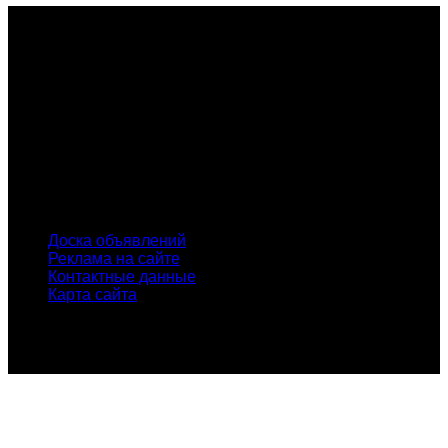
О проекте
Проект "XLOM" - самая полная и полезная информация о
рынке металлолома, вторсырья, а также утилизации и
переработке отходов, уделяются вопросы экологии в
России. Сайт постоянно пополняется новой и уникальной
тематической информацией. Скоро будет открыт каталог
пунктов приема металлолома и вторсырья по всем
городам России.
INFO
Доска объявлений
Реклама на сайте
Контактные данные
Карта сайта
© Проект "xLOM" - всероссийский журнал о металлоломе
и вторсырье. Копирование материалов сайта без
указания активной ссылки запрещено!