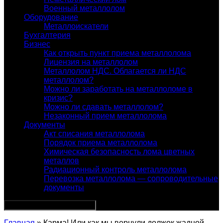
Военный металлолом
Оборудование
Металлоискатели
Бухгалтерия
Бизнес
Как открыть пункт приема металлолома
Лицензия на металлолом
Металлолом НДС. Облагается ли НДС
металлолом?
Можно ли заработать на металлоломе в
кризис?
Можно ли сдавать металлолом?
Незаконный прием металлолома
Документы
Акт списания металлолома
Порядок приема металлолома
Химическая безопасность лома цветных
металлов
Радиационный контроль металлолома
Перевозка металлолома — сопроводительные
документы
Главная
» Карма! Или как мы вернули должок жадной