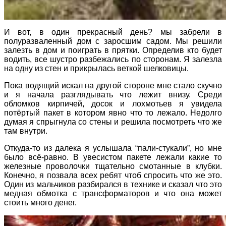
И вот, в один прекрасный день? мы забрели в
полуразваленный дом с заросшим садом. Мы решили
залезть в дом и поиграть в прятки. Определив кто будет
водить, все шустро разбежались по сторонам. Я залезла
на одну из стен и прикрылась веткой шелковицы.
Пока водящий искал на другой стороне мне стало скучно
и я начала разглядывать что лежит внизу. Среди
обломков кирпичей, досок и лохмотьев я увидела
потёртый пакет в котором явно что то лежало. Недолго
думая я спрыгнула со стены и решила посмотреть что же
там внутри.
Откуда-то из далека я услышала “пали-стукали”, но мне
было всё-равно. В увесистом пакете лежали какие то
железные проволочки тщательно смотанные в клубки.
Конечно, я позвала всех ребят чтоб спросить что же это.
Один из мальчиков разбирался в технике и сказал что это
медная обмотка с трансформаторов и что она может
стоить много денег.