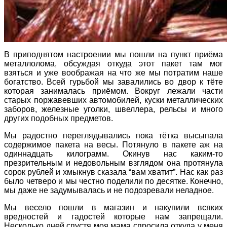
В приподнятом настроении мы пошли на пункт приёма
металлолома, обсуждая откуда этот пакет там мог
взяться и уже воображая на что же мы потратим наше
богатство. Всей гурьбой мы завалились во двор к тёте
которая занималась приёмом. Вокруг лежали части
старых поржавевших автомобилей, куски металлических
заборов, железные уголки, швеллера, рельсы и много
других подобных предметов.
Мы радостно переглядывались пока тётка высыпала
содержимое пакета на весы. Потянуло в пакете аж на
одиннадцать килограмм. Окинув нас каким-то
презрительным и недовольным взглядом она протянула
сорок рублей и хмыкнув сказала “вам хватит”. Нас как раз
было четверо и мы честно поделили по десятке. Конечно,
мы даже не задумывалась и не подозревали неладное.
Мы весело пошли в магазин и накупили всяких
вредностей
и гадостей которые нам запрещали.
Несколько дней спустя моя мама спросила откуда у меня