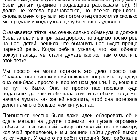
были деньги (видимо продавщица рассказала ей). Я
долго не хотела признаваться, но всё-же пришлось,
сначала меня отругали, но потом отец спросил за сколько
мы продали и когда узнал цену был очень удивлён.
Оказывается тётка нас очень сильно обманула и должна
была заплатить в три раза дороже, но видимо посмотрев
на нас, детей, решила что обмануть нас будет проще
пареной репы. Когда ребята узнали, что нас обвели
вокруг пальца мы стали думать как же нам отомстить
этой тётке.
Мы просто не могли оставить это дело просто так.
Сначала мы пришли к ней вежливо попросить, ну вдруг
она ошиблась просто и вернёт нам деньги. Но, конечно
не тут то было. Она не просто нас послала куда
подальше, да ещё и обещала спустить собаку. Тогда мы
начали думать как же ей насолить, чтоб она потеряла
денег намного больше, чем кинула нас.
Признаться честно были даже идеи обворовать её и
сдать металл на другие приёмки, но пугала огромная
собака и высоченный забор обтянутый по периметру
колючей проволокой, и мы решили найти другой выход
из ситуации. У одного из ребят старший брат работал в