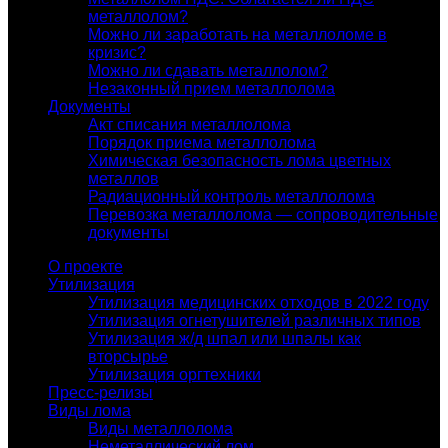
металлолом?
Можно ли заработать на металлоломе в
кризис?
Можно ли сдавать металлолом?
Незаконный прием металлолома
Документы
Акт списания металлолома
Порядок приема металлолома
Химическая безопасность лома цветных
металлов
Радиационный контроль металлолома
Перевозка металлолома — сопроводительные
документы
О проекте
Утилизация
Утилизация медицинских отходов в 2022 году
Утилизация огнетушителей различных типов
Утилизация ж/д шпал или шпалы как
вторсырье
Утилизация оргтехники
Пресс-релизы
Виды лома
Виды металлолома
Неметаллический лом