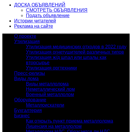
ДОСКА ОБЪЯВЛЕНИЙ
СМОТРЕТЬ ОБЪЯВЛЕНИЯ
Подать объявление
Истории читателей
Реклама на сайте
О проекте
Утилизация
Утилизация медицинских отходов в 2022 году
Утилизация огнетушителей различных типов
Утилизация ж/д шпал или шпалы как
вторсырье
Утилизация оргтехники
Пресс-релизы
Виды лома
Виды металлолома
Неметаллический лом
Военный металлолом
Оборудование
Металлоискатели
Бухгалтерия
Бизнес
Как открыть пункт приема металлолома
Лицензия на металлолом
Металлолом НДС. Облагается ли НДС