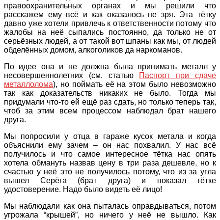
правоохранительных органах и мы решили что
расскажем ему всё и как оказалось не зря. Эта тётку
давно уже хотели привлечь к ответственности потому что
жалобы на неё сыпались постоянно, да только не от
серьёзных людей, а от такой вот шпаны как мы, от людей
обделённых домом, алкоголиков да наркоманов.
По идее она и не должна была принимать металл у
несовершеннолетних (см. статью
Паспорт при сдаче
металлолома
), но поймать её на этом было невозможно
так как доказательств никаких не было. Тогда мы
придумали что-то ей ещё раз сдать, но только теперь так,
чтоб за этим всем процессом наблюдал брат нашего
друга.
Мы попросили у отца в гараже кусок метала и когда
объяснили ему зачем – он нас похвалил. У нас всё
получилось и что самое интересное тётка нас опять
хотела обмануть назвав цену в три раза дешевле, но к
счастью у неё это не получилось потому, что из за угла
вышел Серёга (брат друга) и показал тётке
удостоверение. Надо было видеть её лицо!
Мы наблюдали как она пыталась оправдываться, потом
угрожала “крышей”, но ничего у неё не вышло. Как