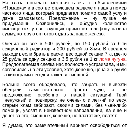
На глаза попалась местная газета с объявлениями
«Ярмарка» и в соответствующем разделе я нашла номер
частного лица, который предлагал помимо самой услуги
даже самовывоз. Предложение – ну лучше не
придумаешь! Созвонились, и, обсудив количество
имеющегося у нас, скупщик прямо по телефону назвал
сумму, которую он готов отдать за наше железо.
Оценил он все в 500 рублей, по 150 рублей за 6-ти
секционный радиатор и 200 рублей за 8-ми. В среднем
выходит, если брать в расчет вес одной секции 7 кг, где-то
25 рубль за одну секцию и 3,5 рубля за 1 кг
лома чугуна
.
Предполагаемая сделка нас полностью устраивала, и мы
согласились на эти условия, хотя ,конечно, цена 3,5 рубля
за килограмм сегодня кажется смешной.
Больше всего обрадовало, что забрать и вывезти
обещали самостоятельно. Просто чудо, а не
предложение, особенно в нашей ситуации! Твой
ненужный и, подчеркну, не очень-то и легкий по весу,
старый хлам забирают, своими силами, без чьей-либо
помощи, увозят в неизвестном направлении, да еще и
денег за это, смешных, конечно, но платят же, платят.
Я думаю, это замечательный вариант освободиться от