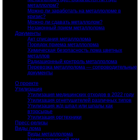
металлолом?
Можно ли заработать на металлоломе в
кризис?
Можно ли сдавать металлолом?
Незаконный прием металлолома
Документы
Акт списания металлолома
Порядок приема металлолома
Химическая безопасность лома цветных
металлов
Радиационный контроль металлолома
Перевозка металлолома — сопроводительные
документы
О проекте
Утилизация
Утилизация медицинских отходов в 2022 году
Утилизация огнетушителей различных типов
Утилизация ж/д шпал или шпалы как
вторсырье
Утилизация оргтехники
Пресс-релизы
Виды лома
Виды металлолома
Неметаллический лом