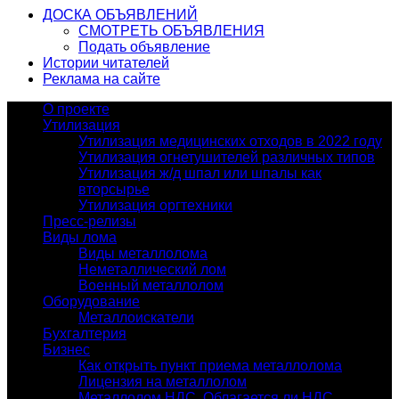
ДОСКА ОБЪЯВЛЕНИЙ
СМОТРЕТЬ ОБЪЯВЛЕНИЯ
Подать объявление
Истории читателей
Реклама на сайте
О проекте
Утилизация
Утилизация медицинских отходов в 2022 году
Утилизация огнетушителей различных типов
Утилизация ж/д шпал или шпалы как
вторсырье
Утилизация оргтехники
Пресс-релизы
Виды лома
Виды металлолома
Неметаллический лом
Военный металлолом
Оборудование
Металлоискатели
Бухгалтерия
Бизнес
Как открыть пункт приема металлолома
Лицензия на металлолом
Металлолом НДС. Облагается ли НДС