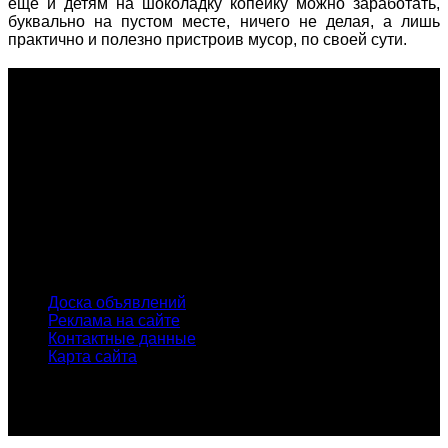
еще и детям на шоколадку копейку можно заработать,
буквально на пустом месте, ничего не делая, а лишь
практично и полезно пристроив мусор, по своей сути.
О проекте
Проект "XLOM" - самая полная и полезная информация о
рынке металлолома, вторсырья, а также утилизации и
переработке отходов, уделяются вопросы экологии в
России. Сайт постоянно пополняется новой и уникальной
тематической информацией. Скоро будет открыт каталог
пунктов приема металлолома и вторсырья по всем
городам России.
INFO
Доска объявлений
Реклама на сайте
Контактные данные
Карта сайта
© Проект "xLOM" - всероссийский журнал о металлоломе
и вторсырье. Копирование материалов сайта без
указания активной ссылки запрещено!