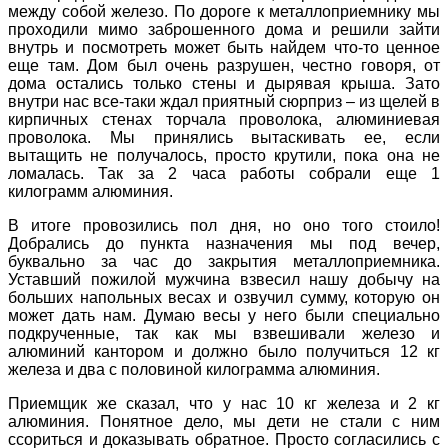
между собой железо. По дороге к
металлоприемнику
мы
проходили мимо заброшенного дома и решили зайти
внутрь и посмотреть может быть найдем что-то ценное
еще там. Дом был очень разрушен, честно говоря, от
дома остались только стены и дырявая крыша. Зато
внутри нас все-таки ждал приятный сюрприз – из щелей в
кирпичных стенах торчала проволока, алюминиевая
проволока. Мы принялись вытаскивать ее, если
вытащить не получалось, просто крутили, пока она не
ломалась. Так за 2 часа работы собрали еще 1
килограмм алюминия.
В итоге провозились пол дня, но оно того стоило!
Добрались до пункта назначения мы под вечер,
буквально за час до закрытия
металлоприемника
.
Уставший пожилой мужчина взвесил нашу добычу на
больших напольных весах и озвучил сумму, которую он
может дать нам. Думаю весы у него были специально
подкрученные, так как мы взвешивали железо и
алюминий кантором и должно было получиться 12 кг
железа и два с половиной килограмма алюминия.
Приемщик же сказал, что у нас 10 кг железа и 2 кг
алюминия. Понятное дело, мы дети не стали с ним
ссориться и доказывать обратное. Просто согласились с