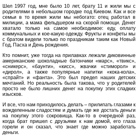
Шел 1997 год, мне было 10 лет, брату 11 и жили мы с
родителями в небольшом городке под Киевом. Как и все
семьи в то время жили мы небогато: отец работал в
милиции, а мама фельдшером на скорой помощи. Денег
хватало только на самое необходимое: еду, оплату
коммунальных и кое-какую одежду. Фрукты и конфеты мы
с братом видели только по праздникам таким как Новый
Год, Пасха и День рождения.
Кто помнит, уже тогда на прилавках лежали диковинные
американские шоколадные батончики «марс», «
твикс
»,
«
сникерс
», «
баунти
», «
кисс
»,
жвачки
«
стиморол
» и
«
дирол
», а также популярные напитки «кока-кола»,
«спрайт» и «фанта». Это был предел наших детских
мечтаний. Но реальность была такова, что у родителей
просто не было лишних денег на покупку этих сладких
изысков.
И все, что нам приходилось делать – прилипать глазами к
вожделенным сладостям и думать где же достать деньги
на покупку этого сокровища. Как-то в очередной раз,
когда брат пришел с друзьями к нам домой, его глаза
горели и он сказал, что знает где можно заработать
деньги.