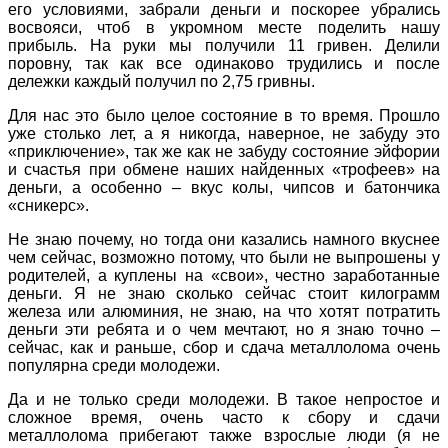
его условиями, забрали деньги и поскорее убрались
восвояси, чтоб в укромном месте поделить нашу
прибыль. На руки мы получили 11 гривен. Делили
поровну, так как все одинаково трудились и после
дележки каждый получил по 2,75 гривны.
Для нас это было целое состояние в то время. Прошло
уже столько лет, а я никогда, наверное, не забуду это
«приключение», так же как не забуду состояние эйфории
и счастья при обмене наших найденных «трофеев» на
деньги, а особенно – вкус колы, чипсов и батончика
«
сникерс
».
Не знаю почему, но тогда они казались намного вкуснее
чем сейчас, возможно потому, что были не выпрошены у
родителей, а куплены на «свои», честно заработанные
деньги. Я не знаю сколько сейчас стоит килограмм
железа или алюминия, не знаю, на что хотят потратить
деньги эти ребята и о чем мечтают, но я знаю точно –
сейчас, как и раньше, сбор и сдача металлолома очень
популярна среди молодежи.
Да и не только среди молодежи. В такое непростое и
сложное время, очень часто к сбору и сдачи
металлолома прибегают также взрослые люди (я не