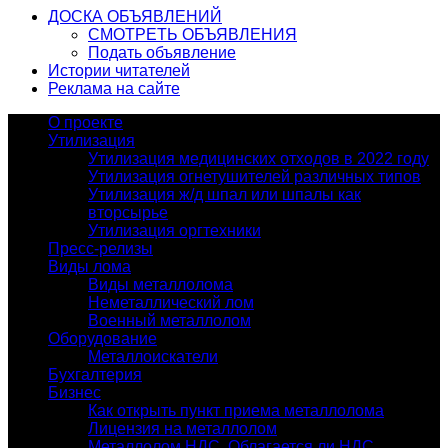
ДОСКА ОБЪЯВЛЕНИЙ
СМОТРЕТЬ ОБЪЯВЛЕНИЯ
Подать объявление
Истории читателей
Реклама на сайте
О проекте
Утилизация
Утилизация медицинских отходов в 2022 году
Утилизация огнетушителей различных типов
Утилизация ж/д шпал или шпалы как
вторсырье
Утилизация оргтехники
Пресс-релизы
Виды лома
Виды металлолома
Неметаллический лом
Военный металлолом
Оборудование
Металлоискатели
Бухгалтерия
Бизнес
Как открыть пункт приема металлолома
Лицензия на металлолом
Металлолом НДС. Облагается ли НДС