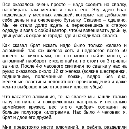
Все оказалось очень просто – надо сходить на свалку,
насобирать там металл и сдать его. Эту идею брат
подслушал у местных алкашей, которые так добывали
себе деньги на очередную бутылку. Сказано – сделано.
Мы не стали долго ждать и, переодевшись в старую
одежду и взяв с собой кантор, чтобы взвешивать добычу,
двинулись к окраине города, где и находилась свалка.
Как сказал брат искать надо было только железо и
алюминий, так как железо хоть и недорогое всего 50
копеек за килограмм, но его можно найти много, а
алюминий наоборот тяжело найти, но стоит он 3 гривны
за кило. После 4-х часового скитания по свалке у нас на
руках оказалось около 12 кг железа (всякие шестеренки,
подшипники, поломанные ложки, ведро без дна,
железные пластины непонятного происхождения и даже
кем-то выброшенные отвертки и плоскогубцы).
Что касается алюминия, то на свалке мы нашли только
пару погнутых и покореженных кастрюль и несколько
армейских кружек, вес этого «добра» составил не
больше полутора килограмма. Нас было 4 человек: я,
брат и двое его друзей.
Мне предстояло нести алюминий, а ребята разделили