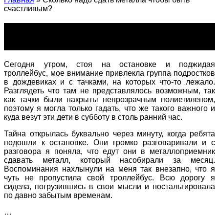
счастливым?
Сколько надо сдать металла чтобы
быть счастливым?
Сегодня утром, стоя на остановке и поджидая
троллейбус, мое внимание привлекла группа подростков
в дождевиках и с тачками, на которых что-то лежало.
Разглядеть что там не представлялось возможным, так
как тачки были накрыты непрозрачным
полиетиленом
,
поэтому я могла только гадать, что же такого важного и
куда везут эти дети в субботу в столь ранний час.
Тайна открылась буквально через минуту, когда ребята
подошли к остановке. Они громко разговаривали и с
разговора я поняла, что едут они в
металлоприемник
сдавать металл, который насобирали за месяц.
Воспоминания нахлынули на меня так внезапно, что я
чуть не пропустила свой троллейбус. Всю дорогу я
сидела, погрузившись в свои мысли и
ностальгировала
по давно забытым временам.
…