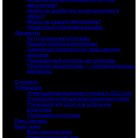
металлолом?
Можно ли заработать на металлоломе в
кризис?
Можно ли сдавать металлолом?
Незаконный прием металлолома
Документы
Акт списания металлолома
Порядок приема металлолома
Химическая безопасность лома цветных
металлов
Радиационный контроль металлолома
Перевозка металлолома — сопроводительные
документы
О проекте
Утилизация
Утилизация медицинских отходов в 2022 году
Утилизация огнетушителей различных типов
Утилизация ж/д шпал или шпалы как
вторсырье
Утилизация оргтехники
Пресс-релизы
Виды лома
Виды металлолома
Неметаллический лом