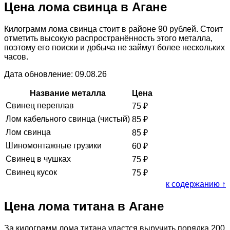
Цена лома свинца в Агане
Килограмм лома свинца стоит в районе 90 рублей. Стоит
отметить высокую распространённость этого металла,
поэтому его поиски и добыча не займут более нескольких
часов.
Дата обновление: 09.08.26
Название металла
Цена
Свинец переплав
75
₽
Лом кабельного свинца (чистый)
85
₽
Лом свинца
85
₽
Шиномонтажные грузики
60
₽
Свинец в чушках
75
₽
Свинец кусок
75
₽
к содержанию ↑
Цена лома титана в Агане
За килограмм лома титана удастся выручить порядка 200