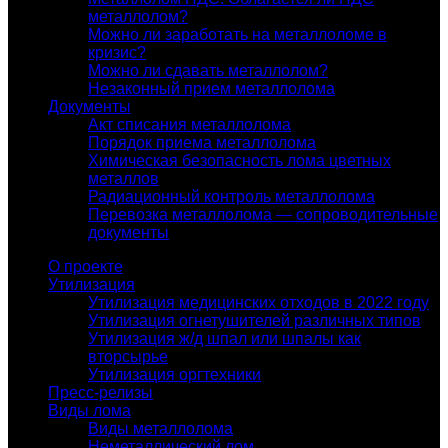
металлолом?
Можно ли заработать на металлоломе в
кризис?
Можно ли сдавать металлолом?
Незаконный прием металлолома
Документы
Акт списания металлолома
Порядок приема металлолома
Химическая безопасность лома цветных
металлов
Радиационный контроль металлолома
Перевозка металлолома — сопроводительные
документы
О проекте
Утилизация
Утилизация медицинских отходов в 2022 году
Утилизация огнетушителей различных типов
Утилизация ж/д шпал или шпалы как
вторсырье
Утилизация оргтехники
Пресс-релизы
Виды лома
Виды металлолома
Неметаллический лом