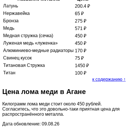
Латунь
200.4
₽
Нержавейка
65
₽
Бронза
275
₽
Медь
571
₽
Медная стружка (сечка)
450
₽
Луженая медь «луженка»
450
₽
Алюминиево-медные радиаторы
170
₽
Свинец кусок
75
₽
Титановая Стружка
1450
₽
Титан
100
₽
к содержанию ↑
Цена лома меди в Агане
Килограмм лома меди стоит около 450 рублей.
Согласитесь, что это довольно-таки приятная цена для
распространённого металла.
Дата обновление: 09.08.26