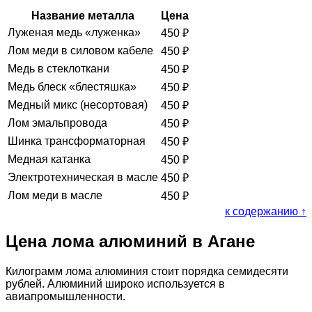
Название металла
Цена
Луженая медь «луженка»
450
₽
Лом меди в силовом кабеле
450
₽
Медь в стеклоткани
450
₽
Медь блеск «блестяшка»
450
₽
Медный микс (несортовая)
450
₽
Лом эмальпровода
450
₽
Шинка трансформаторная
450
₽
Медная катанка
450
₽
Электротехническая в масле
450
₽
Лом меди в масле
450
₽
к содержанию ↑
Цена лома алюминий в Агане
Килограмм лома алюминия стоит порядка семидесяти
рублей. Алюминий широко используется в
авиапромышленности.