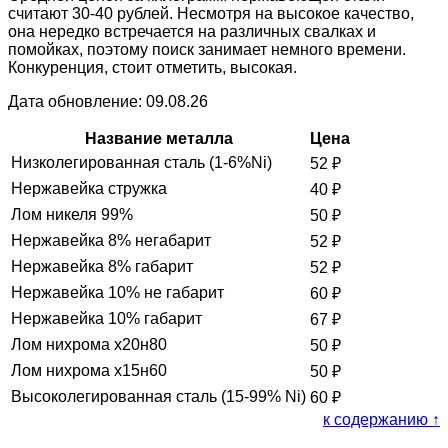
считают 30-40 рублей. Несмотря на высокое качество,
она нередко встречается на различных свалках и
помойках, поэтому поиск занимает немного времени.
Конкуренция, стоит отметить, высокая.
Дата обновление: 09.08.26
Название металла
Цена
Низколегированная сталь (1-6%Ni)
52
₽
Нержавейка стружка
40
₽
Лом никеля 99%
50
₽
Нержавейка 8% негабарит
52
₽
Нержавейка 8% габарит
52
₽
Нержавейка 10% не габарит
60
₽
Нержавейка 10% габарит
67
₽
Лом нихрома х20н80
50
₽
Лом нихрома х15н60
50
₽
Высоколегированная сталь (15-99% Ni)
60
₽
к содержанию ↑