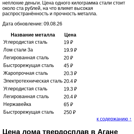
неплохие деньги. Цена одного килограмма стали стоит
около ста рублей, на что влияет высокая
распространённость и прочность металла.
Дата обновление: 09.08.26
Название металла
Цена
Углеродистая сталь
19
₽
Лом стали 3а
19.9
₽
Легированная сталь
20
₽
Быстрорежущая сталь
45
₽
Жаропрочная сталь
20.3
₽
Электротехническая сталь
20.4
₽
Углеродистая сталь
19.3
₽
Легированная сталь
20.4
₽
Нержавейка
65
₽
Быстрорежущая сталь
250
₽
к содержанию ↑
Цена лома твердосплав в Агане