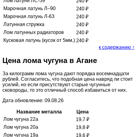
Лом латуни ЛС-59
240
₽
Марочная латунь Л–90
240
₽
Марочная латунь Л-63
240
₽
Латунная стружка
240
₽
Лом латунных радиаторов
240
₽
Кусковая латунь (кусок от 5мм.)
240
₽
к содержанию ↑
Цена лома чугуна в Агане
За килограмм лома чугуна дают порядка восемнадцати
рублей. Согласитесь, что подобная цена навряд ли стоит
усилий, но если присутствуют старые чугунные
сковороды, то это отличный способ избавиться от них.
Дата обновление: 09.08.26
Название металла
Цена
Лом чугуна 22а
19.7
₽
Лом чугуна 20а
19.8
₽
Лом чугуна 19а
19.6
₽