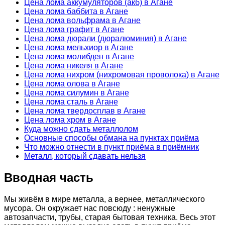
Цена лома аккумуляторов (акб) в Агане
Цена лома баббита в Агане
Цена лома вольфрама в Агане
Цена лома графит в Агане
Цена лома дюрали (дюралюминия) в Агане
Цена лома мельхиор в Агане
Цена лома молибден в Агане
Цена лома никеля в Агане
Цена лома нихром (нихромовая проволока) в Агане
Цена лома олова в Агане
Цена лома силумин в Агане
Цена лома сталь в Агане
Цена лома твердосплав в Агане
Цена лома хром в Агане
Куда можно сдать металлолом
Основные способы обмана на пунктах приёма
Что можно отнести в пункт приёма в приёмник
Металл, который сдавать нельзя
Вводная часть
Мы живём в мире металла, а вернее, металлического
мусора. Он окружает нас повсюду : ненужные
автозапчасти, трубы, старая бытовая техника. Весь этот