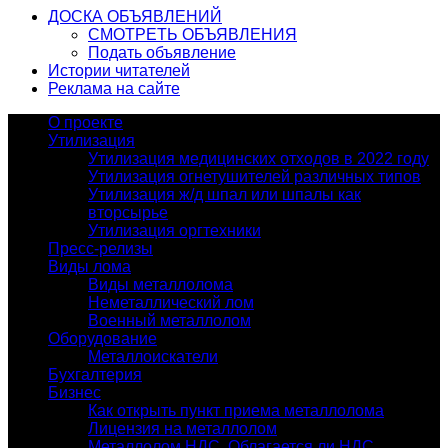
ДОСКА ОБЪЯВЛЕНИЙ
СМОТРЕТЬ ОБЪЯВЛЕНИЯ
Подать объявление
Истории читателей
Реклама на сайте
О проекте
Утилизация
Утилизация медицинских отходов в 2022 году
Утилизация огнетушителей различных типов
Утилизация ж/д шпал или шпалы как
вторсырье
Утилизация оргтехники
Пресс-релизы
Виды лома
Виды металлолома
Неметаллический лом
Военный металлолом
Оборудование
Металлоискатели
Бухгалтерия
Бизнес
Как открыть пункт приема металлолома
Лицензия на металлолом
Металлолом НДС. Облагается ли НДС