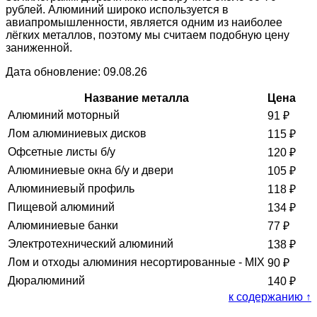
рублей. Алюминий широко используется в
авиапромышленности, является одним из наиболее
лёгких металлов, поэтому мы считаем подобную цену
заниженной.
Дата обновление: 09.08.26
Название металла
Цена
Алюминий моторный
91
₽
Лом алюминиевых дисков
115
₽
Офсетные листы б/у
120
₽
Алюминиевые окна б/у и двери
105
₽
Алюминиевый профиль
118
₽
Пищевой алюминий
134
₽
Алюминиевые банки
77
₽
Электротехнический алюминий
138
₽
Лом и отходы алюминия несортированные - MIX
90
₽
Дюралюминий
140
₽
к содержанию ↑