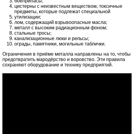
боеприпасы;
цистерны с неизвестным веществом, токсичные
предметы, которые подлежат специальной
утилизации;
лом, содержащий взрывоопасные масла;
металл с высоким радиационным фоном;
стальные тросы;
канализационные люки и рельсы;
ограды, памятники, могильные таблички.
Ограничения в приёме металла направлены на то, чтобы
предотвратить мародёрство и воровство. Эти правила
сохраняют оборудование и технику предприятий.
О проекте
Проект "XLOM" - самая полная и полезная информация о
рынке металлолома, вторсырья, а также утилизации и
переработке отходов, уделяются вопросы экологии в
России. Сайт постоянно пополняется новой и уникальной
тематической информацией. Скоро будет открыт каталог
пунктов приема металлолома и вторсырья по всем
городам России.
INFO