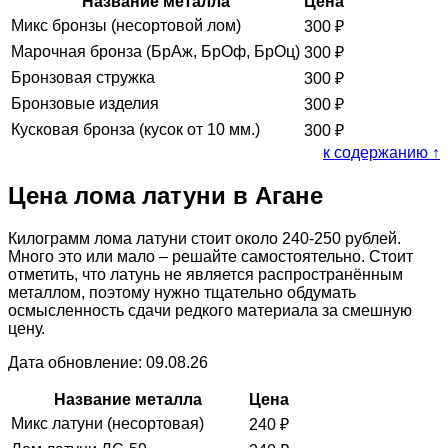
Название металла
Цена
Микс бронзы (несортовой лом)
300
₽
Марочная бронза (БрАж, БрОф, БрОц)
300
₽
Бронзовая стружка
300
₽
Бронзовые изделия
300
₽
Кусковая бронза (кусок от 10 мм.)
300
₽
к содержанию ↑
Цена лома латуни в Агане
Килограмм лома латуни стоит около 240-250 рублей.
Много это или мало – решайте самостоятельно. Стоит
отметить, что латунь не является распространённым
металлом, поэтому нужно тщательно обдумать
осмысленность сдачи редкого материала за смешную
цену.
Дата обновление: 09.08.26
Название металла
Цена
Микс латуни (несортовая)
240
₽