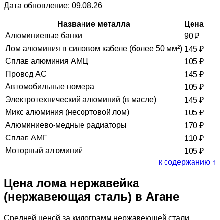
Дата обновление: 09.08.26
Название металла
Цена
Алюминиевые банки
90
₽
Лом алюминия в силовом кабеле (более 50 мм²)
145
₽
Сплав алюминия АМЦ
105
₽
Провод АС
145
₽
Автомобильные номера
105
₽
Электротехнический алюминий (в масле)
145
₽
Микс алюминия (несортовой лом)
105
₽
Алюминиево-медные радиаторы
170
₽
Сплав АМГ
110
₽
Моторный алюминий
105
₽
к содержанию ↑
Цена лома нержавейка
(нержавеющая сталь) в Агане
Средней ценой за килограмм нержавеющей стали