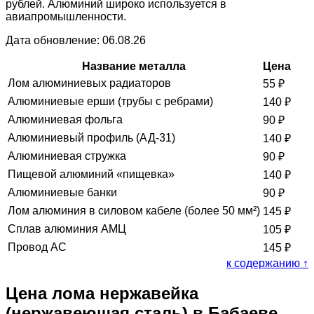
рублей. Алюминий широко используется в
авиапромышленности.
Дата обновление: 06.08.26
Название металла
Цена
Лом алюминиевых радиаторов
55
₽
Алюминиевые ерши (трубы с ребрами)
140
₽
Алюминиевая фольга
90
₽
Алюминиевый профиль (АД-31)
140
₽
Алюминиевая стружка
90
₽
Пищевой алюминий «пищевка»
140
₽
Алюминиевые банки
90
₽
Лом алюминия в силовом кабеле (более 50 мм²)
145
₽
Сплав алюминия АМЦ
105
₽
Провод АС
145
₽
к содержанию ↑
Цена лома нержавейка
(нержавеющая сталь) в Бабаеве