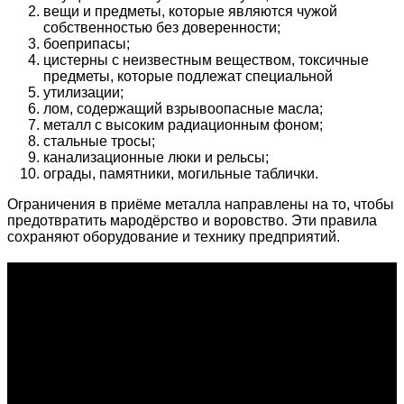
вещи и предметы, которые являются чужой
собственностью без доверенности;
боеприпасы;
цистерны с неизвестным веществом, токсичные
предметы, которые подлежат специальной
утилизации;
лом, содержащий взрывоопасные масла;
металл с высоким радиационным фоном;
стальные тросы;
канализационные люки и рельсы;
ограды, памятники, могильные таблички.
Ограничения в приёме металла направлены на то, чтобы
предотвратить мародёрство и воровство. Эти правила
сохраняют оборудование и технику предприятий.
О проекте
Проект "XLOM" - самая полная и полезная информация о
рынке металлолома, вторсырья, а также утилизации и
переработке отходов, уделяются вопросы экологии в
России. Сайт постоянно пополняется новой и уникальной
тематической информацией. Скоро будет открыт каталог
пунктов приема металлолома и вторсырья по всем