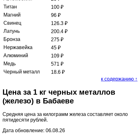
Титан
100
₽
Магний
96
₽
Свинец
126.3
₽
Латунь
200.4
₽
Бронза
275
₽
Нержавейка
45
₽
Алюминий
109
₽
Медь
571
₽
Черный металл
18.6
₽
к содержанию ↑
Цена за 1 кг черных металлов
(железо) в Бабаеве
Средняя цена за килограмм железа составляет около
пятидесяти рублей.
Дата обновление: 06.08.26