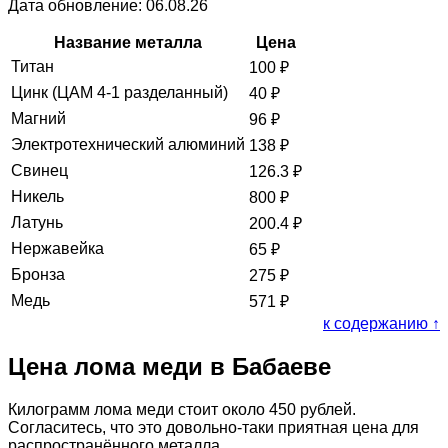
Дата обновление: 06.08.26
Название металла
Цена
Титан
100
₽
Цинк (ЦАМ 4-1 разделанный)
40
₽
Магний
96
₽
Электротехнический алюминий
138
₽
Свинец
126.3
₽
Никель
800
₽
Латунь
200.4
₽
Нержавейка
65
₽
Бронза
275
₽
Медь
571
₽
к содержанию ↑
Цена лома меди в Бабаеве
Килограмм лома меди стоит около 450 рублей.
Согласитесь, что это довольно-таки приятная цена для
распространённого металла.