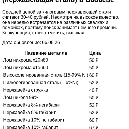
Средней ценой за килограмм нержавеющей стали
считают 30-40 рублей. Несмотря на высокое качество,
она нередко встречается на различных свалках и
помойках, поэтому поиск занимает немного времени.
Конкуренция, стоит отметить, высокая.
Дата обновление: 06.08.26
Название металла
Цена
Лом нихрома х20н80
50
₽
Лом нихрома х15н60
50
₽
Высоколегированная сталь (15-99% Ni)
60
₽
Низколегированная сталь (1-6%Ni)
52
₽
Нержавейка стружка
40
₽
Лом никеля 99%
50
₽
Нержавейка 8% негабарит
52
₽
Нержавейка 8% габарит
52
₽
Нержавейка 10% не габарит
60
₽
Нержавейка 10% габарит
67
₽