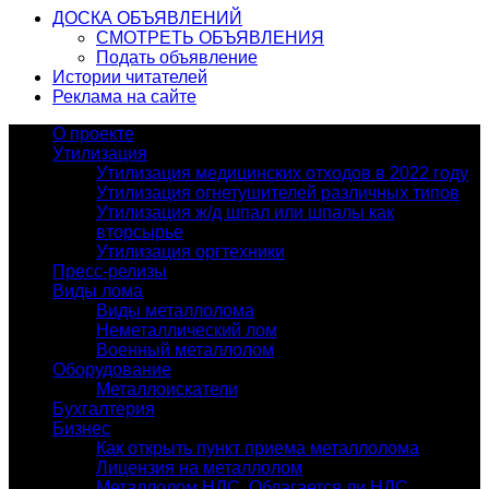
ДОСКА ОБЪЯВЛЕНИЙ
СМОТРЕТЬ ОБЪЯВЛЕНИЯ
Подать объявление
Истории читателей
Реклама на сайте
О проекте
Утилизация
Утилизация медицинских отходов в 2022 году
Утилизация огнетушителей различных типов
Утилизация ж/д шпал или шпалы как
вторсырье
Утилизация оргтехники
Пресс-релизы
Виды лома
Виды металлолома
Неметаллический лом
Военный металлолом
Оборудование
Металлоискатели
Бухгалтерия
Бизнес
Как открыть пункт приема металлолома
Лицензия на металлолом
Металлолом НДС. Облагается ли НДС