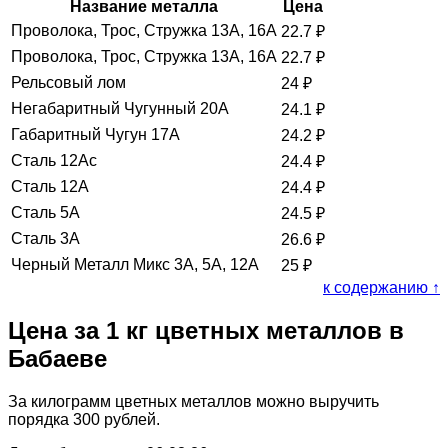
Название металла
Цена
Проволока, Трос, Стружка 13А, 16А
22.7
₽
Проволока, Трос, Стружка 13А, 16А
22.7
₽
Рельсовый лом
24
₽
Негабаритный Чугунный 20А
24.1
₽
Габаритный Чугун 17А
24.2
₽
Сталь 12Ас
24.4
₽
Сталь 12А
24.4
₽
Сталь 5А
24.5
₽
Сталь 3А
26.6
₽
Черный Металл Микс 3А, 5А, 12А
25
₽
к содержанию ↑
Цена за 1 кг цветных металлов в
Бабаеве
За килограмм цветных металлов можно выручить
порядка 300 рублей.