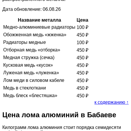
Дата обновление: 06.08.26
Название металла
Цена
Медно-алюминиевые радиаторы
100
₽
Обожженная медь «жженка»
450
₽
Радиаторы медные
100
₽
Отборная медь «отборка»
450
₽
Медная стружка (сечка)
450
₽
Кусковая медь «кусок»
450
₽
Луженая медь «луженка»
450
₽
Лом меди в силовом кабеле
450
₽
Медь в стеклоткани
450
₽
Медь блеск «блестяшка»
450
₽
к содержанию ↑
Цена лома алюминий в Бабаеве
Килограмм лома алюминия стоит порядка семидесяти