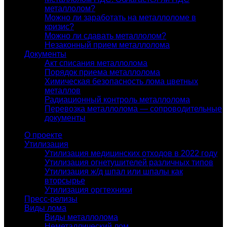
металлолом?
Можно ли заработать на металлоломе в
кризис?
Можно ли сдавать металлолом?
Незаконный прием металлолома
Документы
Акт списания металлолома
Порядок приема металлолома
Химическая безопасность лома цветных
металлов
Радиационный контроль металлолома
Перевозка металлолома — сопроводительные
документы
О проекте
Утилизация
Утилизация медицинских отходов в 2022 году
Утилизация огнетушителей различных типов
Утилизация ж/д шпал или шпалы как
вторсырье
Утилизация оргтехники
Пресс-релизы
Виды лома
Виды металлолома
Неметаллический лом