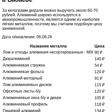
За килограмм дюрали можно выручить около 60-70
рублей. Алюминий широко используется в
авиапромышленности, является одним из наиболее
лёгких металлов, поэтому мы считаем подобную цену
заниженной.
Дата обновление: 06.08.26
Название металла
Цена
Лом и отходы алюминия несортированные - MIX
90
₽
Дюралюминий
140
₽
Алюминиевая стружка
54
₽
Алюминиевая фольга
120
₽
Алюминий моторный
91
₽
Лом алюминиевых дисков
115
₽
Офсетные листы б/у
120
₽
Алюминиевые окна б/у и двери
105
₽
Алюминиевый профиль
118
₽
Пищевой алюминий
134
₽