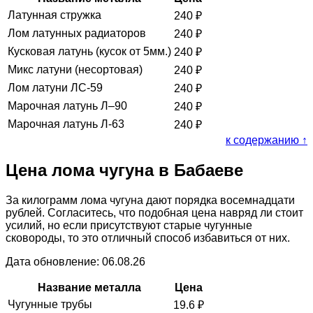
Латунная стружка
240
₽
Лом латунных радиаторов
240
₽
Кусковая латунь (кусок от 5мм.)
240
₽
Микс латуни (несортовая)
240
₽
Лом латуни ЛС-59
240
₽
Марочная латунь Л–90
240
₽
Марочная латунь Л-63
240
₽
к содержанию ↑
Цена лома чугуна в Бабаеве
За килограмм лома чугуна дают порядка восемнадцати
рублей. Согласитесь, что подобная цена навряд ли стоит
усилий, но если присутствуют старые чугунные
сковороды, то это отличный способ избавиться от них.
Дата обновление: 06.08.26
Название металла
Цена
Чугунные трубы
19.6
₽