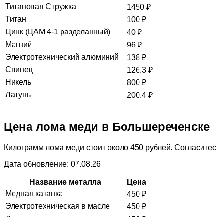
Титановая Стружка
1450
₽
Титан
100
₽
Цинк (ЦАМ 4-1 разделанный)
40
₽
Магний
96
₽
Электротехнический алюминий
138
₽
Свинец
126.3
₽
Никель
800
₽
Латунь
200.4
₽
Цена лома меди в Большереченске
Килограмм лома меди стоит около 450 рублей. Согласитесь
Дата обновление: 07.08.26
Название металла
Цена
Медная катанка
450
₽
Электротехническая в масле
450
₽