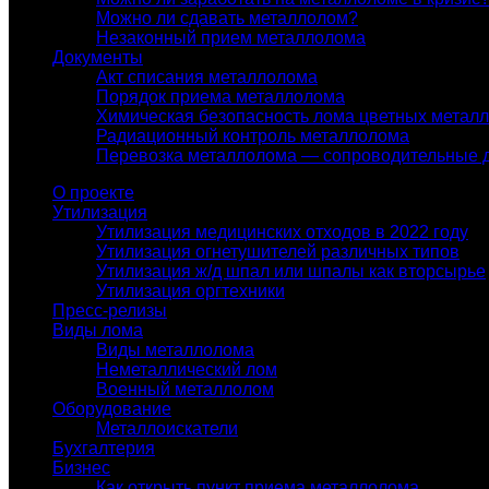
Можно ли сдавать металлолом?
Незаконный прием металлолома
Документы
Акт списания металлолома
Порядок приема металлолома
Химическая безопасность лома цветных метал
Радиационный контроль металлолома
Перевозка металлолома — сопроводительные 
О проекте
Утилизация
Утилизация медицинских отходов в 2022 году
Утилизация огнетушителей различных типов
Утилизация ж/д шпал или шпалы как вторсырье
Утилизация оргтехники
Пресс-релизы
Виды лома
Виды металлолома
Неметаллический лом
Военный металлолом
Оборудование
Металлоискатели
Бухгалтерия
Бизнес
Как открыть пункт приема металлолома