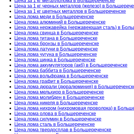
Цена за 1 кг металлолома в Большереченске
Цена за 1 кг черных металлов (железо) в Большереч
Цена за 1 кг цветных металлов в Большереченске
Цена лома меди в Большереченске
Цена лома алюминий в Большереченске
Цена лома нержавейка (нержавеющая сталь) в Боль
Цена лома свинца в Большереченске
Цена лома титана в Большереченске
Цена лома бронзы в Большереченске
Цена лома латуни в Большереченске
Цена лома чугуна в Большереченске
Цена лома цинка в Большереченске
Цена лома аккумуляторов (акб) в Большереченске
Цена лома баббита в Большереченске
Цена лома вольфрама в Большереченске
Цена лома графит в Большереченске
Цена лома дюрали (дюралюминия) в Большереченск
Цена лома мельхиор в Большереченске
Цена лома молибден в Большереченске
Цена лома никеля в Большереченске
Цена лома нихром (нихромовая проволока) в Больш
Цена лома олова в Большереченске
Цена лома силумин в Большереченске
Цена лома сталь в Большереченске
Цена лома твердосплав в Большереченске