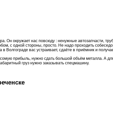
ра. Он окружает нас повсюду : ненужные автозапчасти, тру
обом, с одной стороны, просто. Не надо проходить собеседо
 в Волгограде вас устраивает, сдаёте в приёмник и получа
весомую прибыль, нужно сдать большой объём металла. А дл
габаритный груз нужно заказывать спецмашину.
реченске