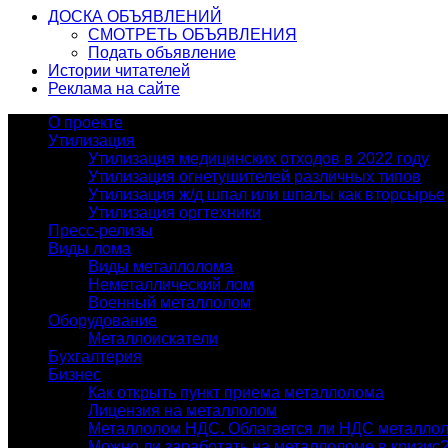
ДОСКА ОБЪЯВЛЕНИЙ
СМОТРЕТЬ ОБЪЯВЛЕНИЯ
Подать объявление
Истории читателей
Реклама на сайте
О проекте
Утилизация
Утилизация медицинских отходов в 2022 году
Утилизация огнетушителей различных типов
Утилизация ж/д шпал или шпалы как вторсырье
Утилизация оргтехники
Пресс-релизы
Виды лома
Виды металлолома
Неметаллический лом
Военный металлолом
Оборудование
Металлоискатели
Бухгалтерия
Бизнес
Как открыть пункт приема металлолома
Лицензия на металлолом
Металлолом НДС. Облагается ли НДС металло
Можно ли заработать на металлоломе в кризис