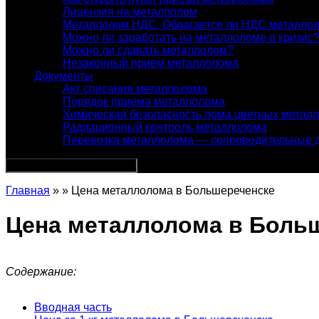
Лицензия на металлолом
Металлолом НДС. Облагается ли НДС металло
Можно ли заработать на металлоломе в кризис
Можно ли сдавать металлолом?
Незаконный прием металлолома
Документы
Акт списания металлолома
Порядок приема металлолома
Химическая безопасность лома цветных метал
Радиационный контроль металлолома
Перевозка металлолома — сопроводительные 
Главная
» » Цена металлолома в Большереченске
Цена металлолома в Боль
Содержание:
Вводная часть