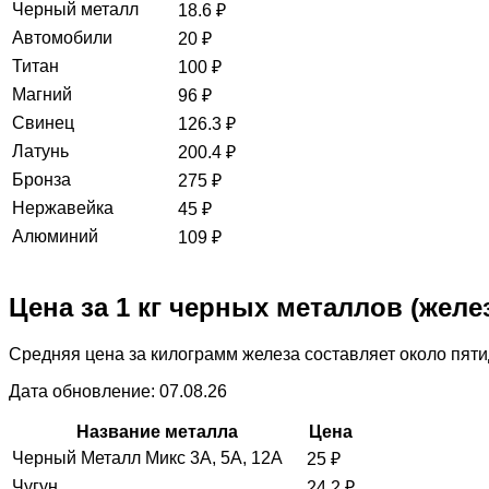
Черный металл
18.6
₽
Автомобили
20
₽
Титан
100
₽
Магний
96
₽
Свинец
126.3
₽
Латунь
200.4
₽
Бронза
275
₽
Нержавейка
45
₽
Алюминий
109
₽
Цена за 1 кг черных металлов (желе
Средняя цена за килограмм железа составляет около пяти
Дата обновление: 07.08.26
Название металла
Цена
Черный Металл Микс 3А, 5А, 12А
25
₽
Чугун
24.2
₽