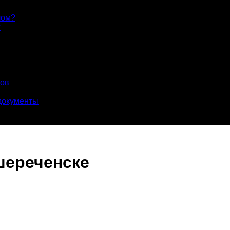
лом?
?
лов
документы
шереченске