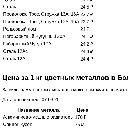
Сталь
24.5
₽
Проволока, Трос, Стружка 13А, 16А
22.7
₽
Проволока, Трос, Стружка 13А, 16А
22.7
₽
Рельсовый лом
24
₽
Негабаритный Чугунный 20А
24.1
₽
Габаритный Чугун 17А
24.2
₽
Сталь 12Ас
24.4
₽
Сталь 12А
24.4
₽
Цена за 1 кг цветных металлов в Б
За килограмм цветных металлов можно выручить порядка 
Дата обновление: 07.08.26
Название металла
Цена
Алюминиево-медные радиаторы
170
₽
Свинец кусок
75
₽