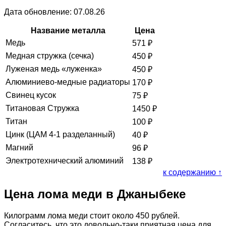
Дата обновление: 07.08.26
Название металла
Цена
Медь
571
₽
Медная стружка (сечка)
450
₽
Луженая медь «луженка»
450
₽
Алюминиево-медные радиаторы
170
₽
Свинец кусок
75
₽
Титановая Стружка
1450
₽
Титан
100
₽
Цинк (ЦАМ 4-1 разделанный)
40
₽
Магний
96
₽
Электротехнический алюминий
138
₽
к содержанию ↑
Цена лома меди в Джаныбеке
Килограмм лома меди стоит около 450 рублей.
Согласитесь, что это довольно-таки приятная цена для