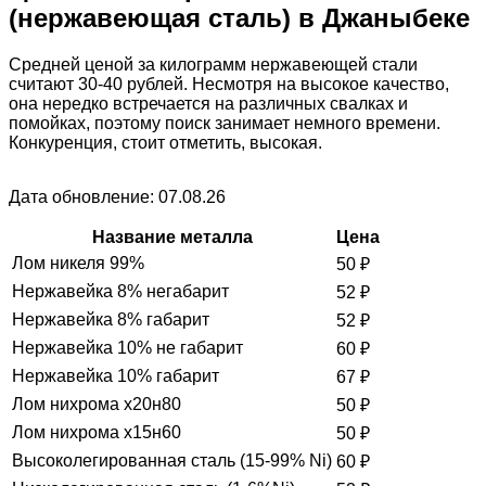
(нержавеющая сталь) в Джаныбеке
Средней ценой за килограмм нержавеющей стали
считают 30-40 рублей. Несмотря на высокое качество,
она нередко встречается на различных свалках и
помойках, поэтому поиск занимает немного времени.
Конкуренция, стоит отметить, высокая.
Дата обновление: 07.08.26
Название металла
Цена
Лом никеля 99%
50
₽
Нержавейка 8% негабарит
52
₽
Нержавейка 8% габарит
52
₽
Нержавейка 10% не габарит
60
₽
Нержавейка 10% габарит
67
₽
Лом нихрома х20н80
50
₽
Лом нихрома х15н60
50
₽
Высоколегированная сталь (15-99% Ni)
60
₽