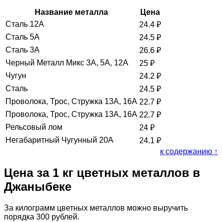
Название металла
Цена
Сталь 12А
24.4
₽
Сталь 5А
24.5
₽
Сталь 3А
26.6
₽
Черный Металл Микс 3А, 5А, 12А
25
₽
Чугун
24.2
₽
Сталь
24.5
₽
Проволока, Трос, Стружка 13А, 16А
22.7
₽
Проволока, Трос, Стружка 13А, 16А
22.7
₽
Рельсовый лом
24
₽
Негабаритный Чугунный 20А
24.1
₽
к содержанию ↑
Цена за 1 кг цветных металлов в
Джаныбеке
За килограмм цветных металлов можно выручить
порядка 300 рублей.