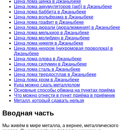
Цена лома цинка в Джаныбеке
Цена лома аккумуляторов (акб) в Джаныбеке
Цена лома баббита в Джаныбеке
Цена лома вольфрама в Джаныбеке
Цена лома графит в Джаныбеке
Цена лома дюрали (дюралюминия) в Джаныбеке
Цена лома мельхиор в Джаныбеке
Цена лома молибден в Джаныбеке
Цена лома никеля в Джаныбеке
Цена лома нихром (нихромовая проволока) в
Джаныбеке
Цена лома олова в Джаныбеке
Цена лома силумин в Джаныбеке
Цена лома сталь в Джаныбеке
Цена лома твердосплав в Джаныбеке
Цена лома хром в Джаныбеке
Куда можно сдать металлолом
Основные способы обмана на пунктах приёма
Что можно отнести в пункт приёма в приёмник
Металл, который сдавать нельзя
Вводная часть
Мы живём в мире металла, а вернее, металлического