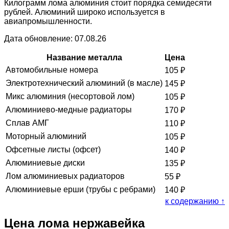
Килограмм лома алюминия стоит порядка семидесяти
рублей. Алюминий широко используется в
авиапромышленности.
Дата обновление: 07.08.26
Название металла
Цена
Автомобильные номера
105
₽
Электротехнический алюминий (в масле)
145
₽
Микс алюминия (несортовой лом)
105
₽
Алюминиево-медные радиаторы
170
₽
Сплав АМГ
110
₽
Моторный алюминий
105
₽
Офсетные листы (офсет)
140
₽
Алюминиевые диски
135
₽
Лом алюминиевых радиаторов
55
₽
Алюминиевые ерши (трубы с ребрами)
140
₽
к содержанию ↑
Цена лома нержавейка