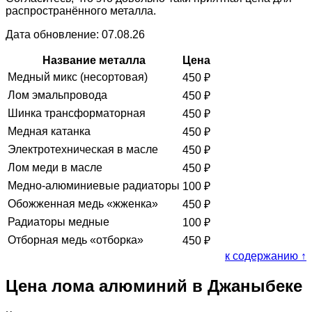
распространённого металла.
Дата обновление: 07.08.26
Название металла
Цена
Медный микс (несортовая)
450
₽
Лом эмальпровода
450
₽
Шинка трансформаторная
450
₽
Медная катанка
450
₽
Электротехническая в масле
450
₽
Лом меди в масле
450
₽
Медно-алюминиевые радиаторы
100
₽
Обожженная медь «жженка»
450
₽
Радиаторы медные
100
₽
Отборная медь «отборка»
450
₽
к содержанию ↑
Цена лома алюминий в Джаныбеке