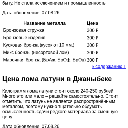
быту. Не стала исключением и промышленность.
Дата обновление: 07.08.26
Название металла
Цена
Бронзовая стружка
300
₽
Бронзовые изделия
300
₽
Кусковая бронза (кусок от 10 мм.)
300
₽
Микс бронзы (несортовой лом)
300
₽
Марочная бронза (БрАж, БрОф, БрОц)
300
₽
к содержанию ↑
Цена лома латуни в Джаныбеке
Килограмм лома латуни стоит около 240-250 рублей.
Много это или мало – решайте самостоятельно. Стоит
отметить, что латунь не является распространённым
металлом, поэтому нужно тщательно обдумать
осмысленность сдачи редкого материала за смешную
цену.
Дата обновление: 07.08.26