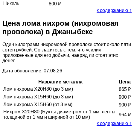
Никель
800
₽
к содержанию ↑
Цена лома нихром (нихромовая
проволока) в Джаныбеке
Один килограмм нихромовой проволоки стоит около пяти
сотен рублей. Согласитесь с тем, что усилия,
приложенные для его добычи, навряд ли стоят этих
денег.
Дата обновление: 07.08.26
Название металла
Цена
Лом нихрома Х20Н80 (до 3 мм)
865
₽
Лом нихрома Х15Н60 (до 3 мм)
900
₽
Лом нихрома Х15Н60 (от 3 мм)
900
₽
Нихром Х20Н80 (Бухты диаметром от 1 мм, ленты
964
₽
толщиной от 1 мм и шириной от 10 мм)
к содержанию ↑