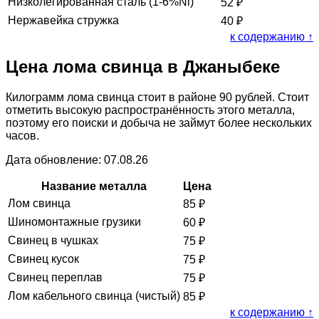
Низколегированная сталь (1-6%Ni)
52
₽
Нержавейка стружка
40
₽
к содержанию ↑
Цена лома свинца в Джаныбеке
Килограмм лома свинца стоит в районе 90 рублей. Стоит
отметить высокую распространённость этого металла,
поэтому его поиски и добыча не займут более нескольких
часов.
Дата обновление: 07.08.26
Название металла
Цена
Лом свинца
85
₽
Шиномонтажные грузики
60
₽
Свинец в чушках
75
₽
Свинец кусок
75
₽
Свинец переплав
75
₽
Лом кабельного свинца (чистый)
85
₽
к содержанию ↑