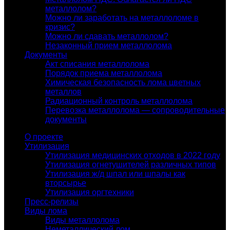
металлолом?
Можно ли заработать на металлоломе в
кризис?
Можно ли сдавать металлолом?
Незаконный прием металлолома
Документы
Акт списания металлолома
Порядок приема металлолома
Химическая безопасность лома цветных
металлов
Радиационный контроль металлолома
Перевозка металлолома — сопроводительные
документы
О проекте
Утилизация
Утилизация медицинских отходов в 2022 году
Утилизация огнетушителей различных типов
Утилизация ж/д шпал или шпалы как
вторсырье
Утилизация оргтехники
Пресс-релизы
Виды лома
Виды металлолома
Неметаллический лом