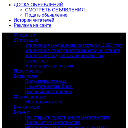
ДОСКА ОБЪЯВЛЕНИЙ
СМОТРЕТЬ ОБЪЯВЛЕНИЯ
Подать объявление
Истории читателей
Реклама на сайте
О проекте
Утилизация
Утилизация медицинских отходов в 2022 году
Утилизация огнетушителей различных типов
Утилизация ж/д шпал или шпалы как
вторсырье
Утилизация оргтехники
Пресс-релизы
Виды лома
Виды металлолома
Неметаллический лом
Военный металлолом
Оборудование
Металлоискатели
Бухгалтерия
Бизнес
Как открыть пункт приема металлолома
Лицензия на металлолом
Металлолом НДС. Облагается ли НДС