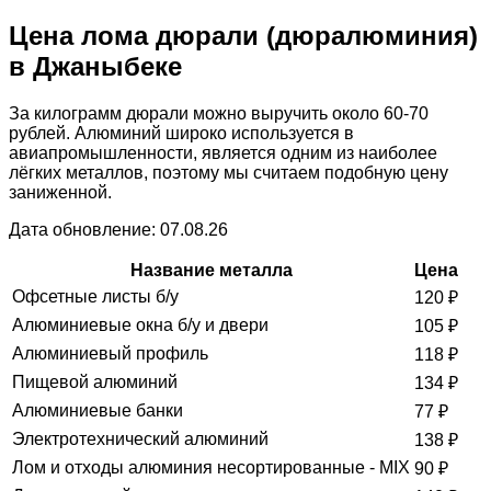
Цена лома дюрали (дюралюминия)
в Джаныбеке
За килограмм дюрали можно выручить около 60-70
рублей. Алюминий широко используется в
авиапромышленности, является одним из наиболее
лёгких металлов, поэтому мы считаем подобную цену
заниженной.
Дата обновление: 07.08.26
Название металла
Цена
Офсетные листы б/у
120
₽
Алюминиевые окна б/у и двери
105
₽
Алюминиевый профиль
118
₽
Пищевой алюминий
134
₽
Алюминиевые банки
77
₽
Электротехнический алюминий
138
₽
Лом и отходы алюминия несортированные - MIX
90
₽