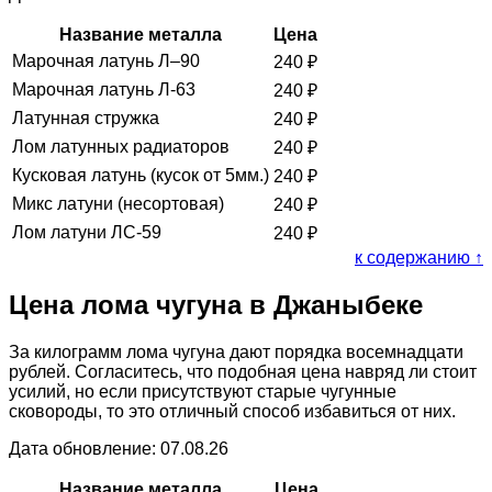
Название металла
Цена
Марочная латунь Л–90
240
₽
Марочная латунь Л-63
240
₽
Латунная стружка
240
₽
Лом латунных радиаторов
240
₽
Кусковая латунь (кусок от 5мм.)
240
₽
Микс латуни (несортовая)
240
₽
Лом латуни ЛС-59
240
₽
к содержанию ↑
Цена лома чугуна в Джаныбеке
За килограмм лома чугуна дают порядка восемнадцати
рублей. Согласитесь, что подобная цена навряд ли стоит
усилий, но если присутствуют старые чугунные
сковороды, то это отличный способ избавиться от них.
Дата обновление: 07.08.26
Название металла
Цена