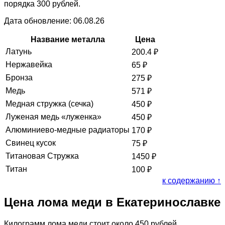
порядка 300 рублей.
Дата обновление: 06.08.26
Название металла
Цена
Латунь
200.4
₽
Нержавейка
65
₽
Бронза
275
₽
Медь
571
₽
Медная стружка (сечка)
450
₽
Луженая медь «луженка»
450
₽
Алюминиево-медные радиаторы
170
₽
Свинец кусок
75
₽
Титановая Стружка
1450
₽
Титан
100
₽
к содержанию ↑
Цена лома меди в Екатеринославке
Килограмм лома меди стоит около 450 рублей.