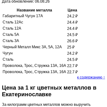
Дата обновление: 06.08.26
Название металла
Цена
Габаритный Чугун 17А
24.2
₽
Сталь 12Ас
24.4
₽
Сталь 12А
24.4
₽
Сталь 5А
24.5
₽
Сталь 3А
26.6
₽
Черный Металл Микс 3А, 5А, 12А
25
₽
Чугун
24.2
₽
Сталь
24.5
₽
Проволока, Трос, Стружка 13А, 16А
22.7
₽
Проволока, Трос, Стружка 13А, 16А
22.7
₽
к содержанию ↑
Цена за 1 кг цветных металлов в
Екатеринославке
За килограмм цветных металлов можно выручить