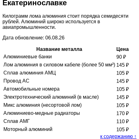
Екатеринославке
Килограмм лома алюминия стоит порядка семидесяти
рублей. Алюминий широко используется в
авиапромышленности.
Дата обновление: 06.08.26
Название металла
Цена
Алюминиевые банки
90
₽
Лом алюминия в силовом кабеле (более 50 мм²)
145
₽
Сплав алюминия АМЦ
105
₽
Провод АС
145
₽
Автомобильные номера
105
₽
Электротехнический алюминий (в масле)
145
₽
Микс алюминия (несортовой лом)
105
₽
Алюминиево-медные радиаторы
170
₽
Сплав АМГ
110
₽
Моторный алюминий
105
₽
к содержанию ↑