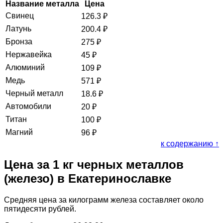
Название металла
Цена
Свинец
126.3
₽
Латунь
200.4
₽
Бронза
275
₽
Нержавейка
45
₽
Алюминий
109
₽
Медь
571
₽
Черный металл
18.6
₽
Автомобили
20
₽
Титан
100
₽
Магний
96
₽
к содержанию ↑
Цена за 1 кг черных металлов
(железо) в Екатеринославке
Средняя цена за килограмм железа составляет около
пятидесяти рублей.