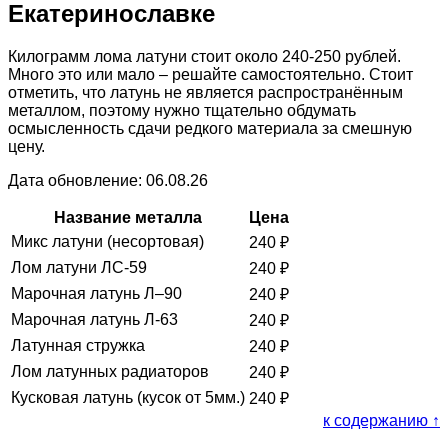
Екатеринославке
Килограмм лома латуни стоит около 240-250 рублей.
Много это или мало – решайте самостоятельно. Стоит
отметить, что латунь не является распространённым
металлом, поэтому нужно тщательно обдумать
осмысленность сдачи редкого материала за смешную
цену.
Дата обновление: 06.08.26
Название металла
Цена
Микс латуни (несортовая)
240
₽
Лом латуни ЛС-59
240
₽
Марочная латунь Л–90
240
₽
Марочная латунь Л-63
240
₽
Латунная стружка
240
₽
Лом латунных радиаторов
240
₽
Кусковая латунь (кусок от 5мм.)
240
₽
к содержанию ↑