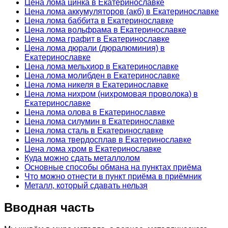
Цена лома цинка в Екатеринославке
Цена лома аккумуляторов (акб) в Екатеринославке
Цена лома баббита в Екатеринославке
Цена лома вольфрама в Екатеринославке
Цена лома графит в Екатеринославке
Цена лома дюрали (дюралюминия) в
Екатеринославке
Цена лома мельхиор в Екатеринославке
Цена лома молибден в Екатеринославке
Цена лома никеля в Екатеринославке
Цена лома нихром (нихромовая проволока) в
Екатеринославке
Цена лома олова в Екатеринославке
Цена лома силумин в Екатеринославке
Цена лома сталь в Екатеринославке
Цена лома твердосплав в Екатеринославке
Цена лома хром в Екатеринославке
Куда можно сдать металлолом
Основные способы обмана на пунктах приёма
Что можно отнести в пункт приёма в приёмник
Металл, который сдавать нельзя
Вводная часть