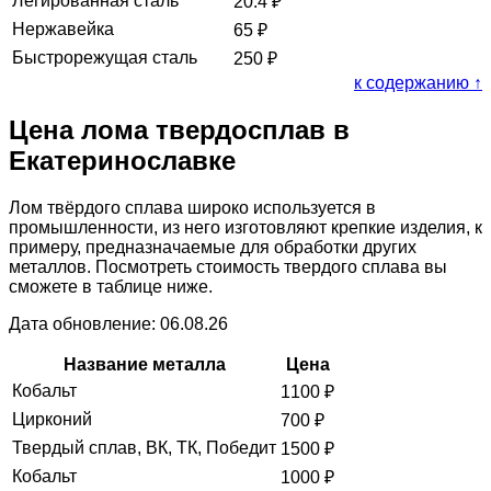
Легированная сталь
20.4
₽
Нержавейка
65
₽
Быстрорежущая сталь
250
₽
к содержанию ↑
Цена лома твердосплав в
Екатеринославке
Лом твёрдого сплава широко используется в
промышленности, из него изготовляют крепкие изделия, к
примеру, предназначаемые для обработки других
металлов. Посмотреть стоимость твердого сплава вы
сможете в таблице ниже.
Дата обновление: 06.08.26
Название металла
Цена
Кобальт
1100
₽
Цирконий
700
₽
Твердый сплав, ВК, ТК, Победит
1500
₽
Кобальт
1000
₽