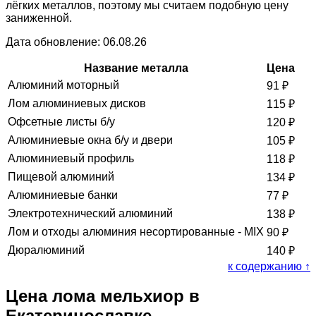
лёгких металлов, поэтому мы считаем подобную цену
заниженной.
Дата обновление: 06.08.26
Название металла
Цена
Алюминий моторный
91
₽
Лом алюминиевых дисков
115
₽
Офсетные листы б/у
120
₽
Алюминиевые окна б/у и двери
105
₽
Алюминиевый профиль
118
₽
Пищевой алюминий
134
₽
Алюминиевые банки
77
₽
Электротехнический алюминий
138
₽
Лом и отходы алюминия несортированные - MIX
90
₽
Дюралюминий
140
₽
к содержанию ↑
Цена лома мельхиор в
Екатеринославке