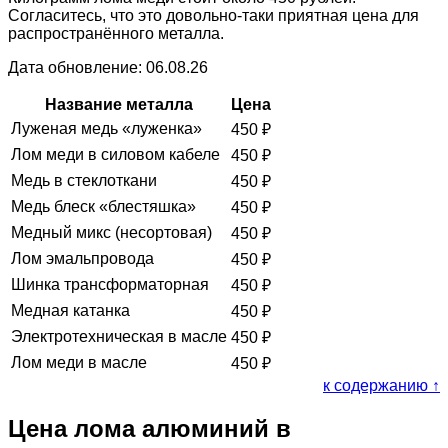
Согласитесь, что это довольно-таки приятная цена для
распространённого металла.
Дата обновление: 06.08.26
Название металла
Цена
Луженая медь «луженка»
450
₽
Лом меди в силовом кабеле
450
₽
Медь в стеклоткани
450
₽
Медь блеск «блестяшка»
450
₽
Медный микс (несортовая)
450
₽
Лом эмальпровода
450
₽
Шинка трансформаторная
450
₽
Медная катанка
450
₽
Электротехническая в масле
450
₽
Лом меди в масле
450
₽
к содержанию ↑
Цена лома алюминий в