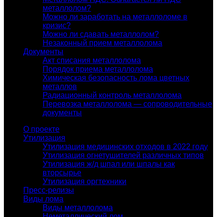
металлолом?
Можно ли заработать на металлоломе в
кризис?
Можно ли сдавать металлолом?
Незаконный прием металлолома
Документы
Акт списания металлолома
Порядок приема металлолома
Химическая безопасность лома цветных
металлов
Радиационный контроль металлолома
Перевозка металлолома — сопроводительные
документы
О проекте
Утилизация
Утилизация медицинских отходов в 2022 году
Утилизация огнетушителей различных типов
Утилизация ж/д шпал или шпалы как
вторсырье
Утилизация оргтехники
Пресс-релизы
Виды лома
Виды металлолома
Неметаллический лом