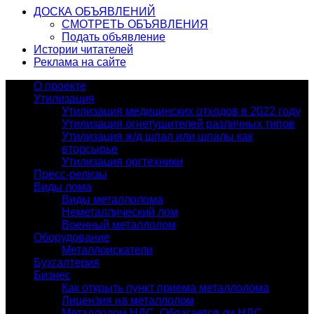
ДОСКА ОБЪЯВЛЕНИЙ
СМОТРЕТЬ ОБЪЯВЛЕНИЯ
Подать объявление
Истории читателей
Реклама на сайте
О проекте
Утилизация
Утилизация медицинских отходов в 2022 году
Утилизация огнетушителей различных типов
Утилизация ж/д шпал или шпалы как
вторсырье
Утилизация оргтехники
Пресс-релизы
Виды лома
Виды металлолома
Неметаллический лом
Военный металлолом
Оборудование
Металлоискатели
Бухгалтерия
Бизнес
Как открыть пункт приема металлолома
Лицензия на металлолом
Металлолом НДС. Облагается ли НДС