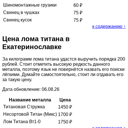
Шиномонтажные грузики
60
₽
Свинец в чушках
75
₽
Свинец кусок
75
₽
к содержанию ↑
Цена лома титана в
Екатеринославке
За килограмм лома титана удастся выручить порядка 200
рублей. Стоит отметить высокую редкость данного
металла, поэтому язык не повернётся назвать его поиски
лёгкими. Думайте самостоятельно, стоит ли отдавать его
за такую цену.
Дата обновление: 06.08.26
Название металла
Цена
Титановая Стружка
1450
₽
Несортовой Титан (Микс)
1700
₽
Лом Титана Вт1-0
1750
₽