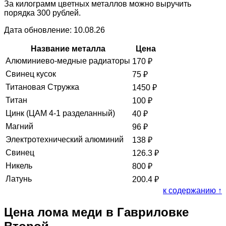
За килограмм цветных металлов можно выручить
порядка 300 рублей.
Дата обновление: 10.08.26
Название металла
Цена
Алюминиево-медные радиаторы
170
₽
Свинец кусок
75
₽
Титановая Стружка
1450
₽
Титан
100
₽
Цинк (ЦАМ 4-1 разделанный)
40
₽
Магний
96
₽
Электротехнический алюминий
138
₽
Свинец
126.3
₽
Никель
800
₽
Латунь
200.4
₽
к содержанию ↑
Цена лома меди в Гавриловке