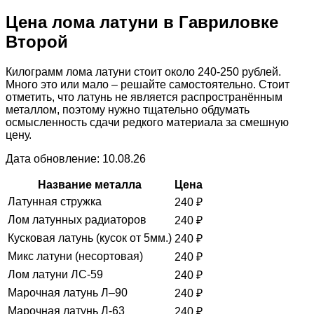
Цена лома латуни в Гавриловке
Второй
Килограмм лома латуни стоит около 240-250 рублей.
Много это или мало – решайте самостоятельно. Стоит
отметить, что латунь не является распространённым
металлом, поэтому нужно тщательно обдумать
осмысленность сдачи редкого материала за смешную
цену.
Дата обновление: 10.08.26
Название металла
Цена
Латунная стружка
240
₽
Лом латунных радиаторов
240
₽
Кусковая латунь (кусок от 5мм.)
240
₽
Микс латуни (несортовая)
240
₽
Лом латуни ЛС-59
240
₽
Марочная латунь Л–90
240
₽
Марочная латунь Л-63
240
₽