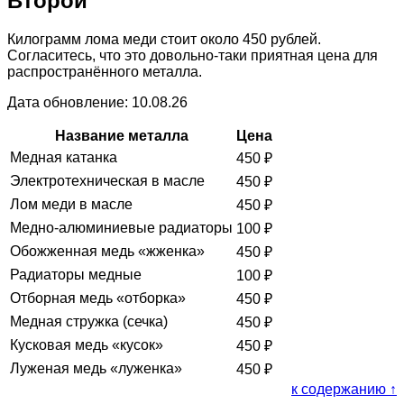
Второй
Килограмм лома меди стоит около 450 рублей.
Согласитесь, что это довольно-таки приятная цена для
распространённого металла.
Дата обновление: 10.08.26
Название металла
Цена
Медная катанка
450
₽
Электротехническая в масле
450
₽
Лом меди в масле
450
₽
Медно-алюминиевые радиаторы
100
₽
Обожженная медь «жженка»
450
₽
Радиаторы медные
100
₽
Отборная медь «отборка»
450
₽
Медная стружка (сечка)
450
₽
Кусковая медь «кусок»
450
₽
Луженая медь «луженка»
450
₽
к содержанию ↑