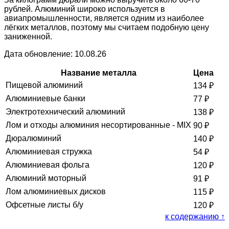
рублей. Алюминий широко используется в
авиапромышленности, является одним из наиболее
лёгких металлов, поэтому мы считаем подобную цену
заниженной.
Дата обновление: 10.08.26
Название металла
Цена
Пищевой алюминий
134
₽
Алюминиевые банки
77
₽
Электротехнический алюминий
138
₽
Лом и отходы алюминия несортированные - MIX
90
₽
Дюралюминий
140
₽
Алюминиевая стружка
54
₽
Алюминиевая фольга
120
₽
Алюминий моторный
91
₽
Лом алюминиевых дисков
115
₽
Офсетные листы б/у
120
₽
к содержанию ↑