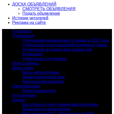
ДОСКА ОБЪЯВЛЕНИЙ
СМОТРЕТЬ ОБЪЯВЛЕНИЯ
Подать объявление
Истории читателей
Реклама на сайте
О проекте
Утилизация
Утилизация медицинских отходов в 2022 году
Утилизация огнетушителей различных типов
Утилизация ж/д шпал или шпалы как
вторсырье
Утилизация оргтехники
Пресс-релизы
Виды лома
Виды металлолома
Неметаллический лом
Военный металлолом
Оборудование
Металлоискатели
Бухгалтерия
Бизнес
Как открыть пункт приема металлолома
Лицензия на металлолом
Металлолом НДС. Облагается ли НДС