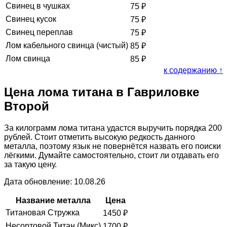
Свинец в чушках
75
₽
Свинец кусок
75
₽
Свинец переплав
75
₽
Лом кабельного свинца (чистый)
85
₽
Лом свинца
85
₽
к содержанию ↑
Цена лома титана в Гавриловке
Второй
За килограмм лома титана удастся выручить порядка 200
рублей. Стоит отметить высокую редкость данного
металла, поэтому язык не повернётся назвать его поиски
лёгкими. Думайте самостоятельно, стоит ли отдавать его
за такую цену.
Дата обновление: 10.08.26
Название металла
Цена
Титановая Стружка
1450
₽
Несортовой Титан (Микс)
1700
₽