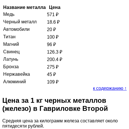
Название металла
Цена
Медь
571
₽
Черный металл
18.6
₽
Автомобили
20
₽
Титан
100
₽
Магний
96
₽
Свинец
126.3
₽
Латунь
200.4
₽
Бронза
275
₽
Нержавейка
45
₽
Алюминий
109
₽
к содержанию ↑
Цена за 1 кг черных металлов
(железо) в Гавриловке Второй
Средняя цена за килограмм железа составляет около
пятидесяти рублей.