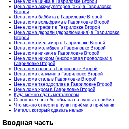
Цена лома цинка в Гавриловке Второй
Цена лома аккумуляторов (акб) в Гавриловке
Второй
Цена лома баббита в Гавриловке Второй
Цена лома вольфрама в Гавриловке Второй
Цена лома графит в Гавриловке Второй
Цена лома дюрали (дюралюминия) в Гавриловке
Второй
Цена лома мельхиор в Гавриловке Второй
Цена лома молибден в Гавриловке Второй
Цена лома никеля в Гавриловке Второй
Цена лома нихром (нихромовая проволока) в
Гавриловке Второй
Цена лома олова в Гавриловке Второй
Цена лома силумин в Гавриловке Второй
Цена лома сталь в Гавриловке Второй
Цена лома твердосплав в Гавриловке Второй
Цена лома хром в Гавриловке Второй
Куда можно сдать металлолом
Основные способы обмана на пунктах приёма
Что можно отнести в пункт приёма в приёмник
Металл, который сдавать нельзя
Вводная часть