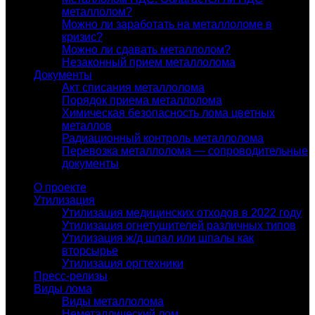
металлолом?
Можно ли заработать на металлоломе в
кризис?
Можно ли сдавать металлолом?
Незаконный прием металлолома
Документы
Акт списания металлолома
Порядок приема металлолома
Химическая безопасность лома цветных
металлов
Радиационный контроль металлолома
Перевозка металлолома — сопроводительные
документы
О проекте
Утилизация
Утилизация медицинских отходов в 2022 году
Утилизация огнетушителей различных типов
Утилизация ж/д шпал или шпалы как
вторсырье
Утилизация оргтехники
Пресс-релизы
Виды лома
Виды металлолома
Неметаллический лом