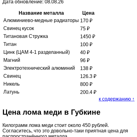
Дата обновление: 08.08.26
Название металла
Цена
Алюминиево-медные радиаторы
170
₽
Свинец кусок
75
₽
Титановая Стружка
1450
₽
Титан
100
₽
Цинк (ЦАМ 4-1 разделанный)
40
₽
Магний
96
₽
Электротехнический алюминий
138
₽
Свинец
126.3
₽
Никель
800
₽
Латунь
200.4
₽
к содержанию ↑
Цена лома меди в Губкине
Килограмм лома меди стоит около 450 рублей.
Согласитесь, что это довольно-таки приятная цена для
распространённого металла.