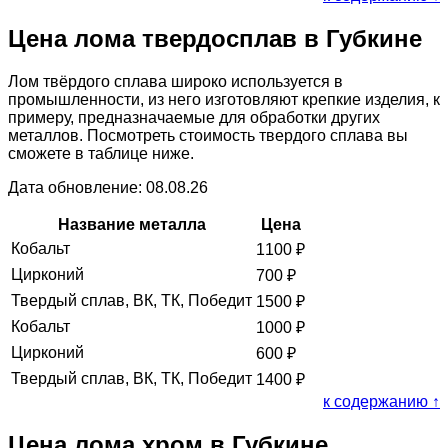
Цена лома твердосплав в Губкине
Лом твёрдого сплава широко используется в
промышленности, из него изготовляют крепкие изделия, к
примеру, предназначаемые для обработки других
металлов. Посмотреть стоимость твердого сплава вы
сможете в таблице ниже.
Дата обновление: 08.08.26
Название металла
Цена
Кобальт
1100
₽
Цирконий
700
₽
Твердый сплав, ВК, ТК, Победит
1500
₽
Кобальт
1000
₽
Цирконий
600
₽
Твердый сплав, ВК, ТК, Победит
1400
₽
к содержанию ↑
Цена лома хром в Губкине