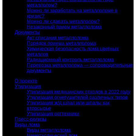
металлолом?
Можно ли заработать на металлоломе в
кризис?
Можно ли сдавать металлолом?
Незаконный прием металлолома
Документы
Акт списания металлолома
Порядок приема металлолома
Химическая безопасность лома цветных
металлов
Радиационный контроль металлолома
Перевозка металлолома — сопроводительные
документы
О проекте
Утилизация
Утилизация медицинских отходов в 2022 году
Утилизация огнетушителей различных типов
Утилизация ж/д шпал или шпалы как
вторсырье
Утилизация оргтехники
Пресс-релизы
Виды лома
Виды металлолома
Неметаллический лом