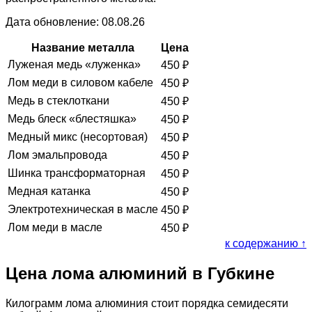
Дата обновление: 08.08.26
Название металла
Цена
Луженая медь «луженка»
450
₽
Лом меди в силовом кабеле
450
₽
Медь в стеклоткани
450
₽
Медь блеск «блестяшка»
450
₽
Медный микс (несортовая)
450
₽
Лом эмальпровода
450
₽
Шинка трансформаторная
450
₽
Медная катанка
450
₽
Электротехническая в масле
450
₽
Лом меди в масле
450
₽
к содержанию ↑
Цена лома алюминий в Губкине
Килограмм лома алюминия стоит порядка семидесяти