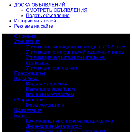
ДОСКА ОБЪЯВЛЕНИЙ
СМОТРЕТЬ ОБЪЯВЛЕНИЯ
Подать объявление
Истории читателей
Реклама на сайте
О проекте
Утилизация
Утилизация медицинских отходов в 2022 году
Утилизация огнетушителей различных типов
Утилизация ж/д шпал или шпалы как
вторсырье
Утилизация оргтехники
Пресс-релизы
Виды лома
Виды металлолома
Неметаллический лом
Военный металлолом
Оборудование
Металлоискатели
Бухгалтерия
Бизнес
Как открыть пункт приема металлолома
Лицензия на металлолом
Металлолом НДС. Облагается ли НДС