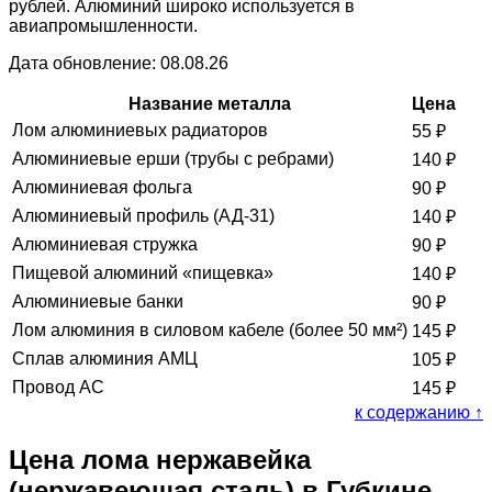
рублей. Алюминий широко используется в
авиапромышленности.
Дата обновление: 08.08.26
Название металла
Цена
Лом алюминиевых радиаторов
55
₽
Алюминиевые ерши (трубы с ребрами)
140
₽
Алюминиевая фольга
90
₽
Алюминиевый профиль (АД-31)
140
₽
Алюминиевая стружка
90
₽
Пищевой алюминий «пищевка»
140
₽
Алюминиевые банки
90
₽
Лом алюминия в силовом кабеле (более 50 мм²)
145
₽
Сплав алюминия АМЦ
105
₽
Провод АС
145
₽
к содержанию ↑
Цена лома нержавейка
(нержавеющая сталь) в Губкине