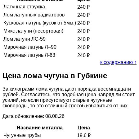
Латунная стружка
240
₽
Лом латунных радиаторов
240
₽
Кусковая латунь (кусок от 5мм.)
240
₽
Микс латуни (несортовая)
240
₽
Лом латуни ЛС-59
240
₽
Марочная латунь Л–90
240
₽
Марочная латунь Л-63
240
₽
к содержанию ↑
Цена лома чугуна в Губкине
За килограмм лома чугуна дают порядка восемнадцати
рублей. Согласитесь, что подобная цена навряд ли стоит
усилий, но если присутствуют старые чугунные
сковороды, то это отличный способ избавиться от них.
Дата обновление: 08.08.26
Название металла
Цена
Чугунные трубы
19.6
₽