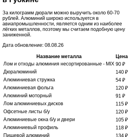
За килограмм дюрали можно выручить около 60-70
рублей. Алюминий широко используется в
авиапромышленности, является одним из наиболее
лёгких металлов, поэтому мы считаем подобную цену
заниженной.
Дата обновление: 08.08.26
Название металла
Цена
Лом и отходы алюминия несортированные - MIX
90
₽
Дюралюминий
140
₽
Алюминиевая стружка
54
₽
Алюминиевая фольга
120
₽
Алюминий моторный
91
₽
Лом алюминиевых дисков
115
₽
Офсетные листы б/у
120
₽
Алюминиевые окна б/у и двери
105
₽
Алюминиевый профиль
118
₽
Пищевой алюминий
134
₽