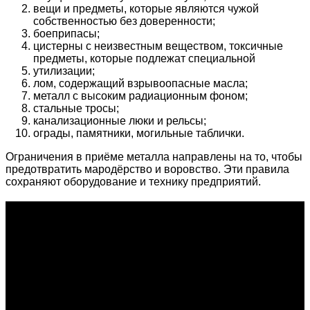
вещи и предметы, которые являются чужой
собственностью без доверенности;
боеприпасы;
цистерны с неизвестным веществом, токсичные
предметы, которые подлежат специальной
утилизации;
лом, содержащий взрывоопасные масла;
металл с высоким радиационным фоном;
стальные тросы;
канализационные люки и рельсы;
ограды, памятники, могильные таблички.
Ограничения в приёме металла направлены на то, чтобы
предотвратить мародёрство и воровство. Эти правила
сохраняют оборудование и технику предприятий.
О проекте
Проект "XLOM" - самая полная и полезная информация о
рынке металлолома, вторсырья, а также утилизации и
переработке отходов, уделяются вопросы экологии в
России. Сайт постоянно пополняется новой и уникальной
тематической информацией. Скоро будет открыт каталог
пунктов приема металлолома и вторсырья по всем