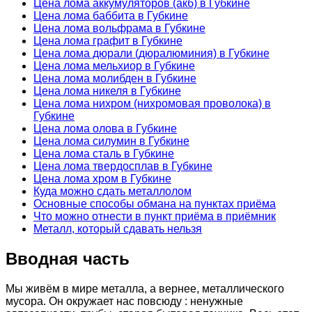
Цена лома аккумуляторов (акб) в Губкине
Цена лома баббита в Губкине
Цена лома вольфрама в Губкине
Цена лома графит в Губкине
Цена лома дюрали (дюралюминия) в Губкине
Цена лома мельхиор в Губкине
Цена лома молибден в Губкине
Цена лома никеля в Губкине
Цена лома нихром (нихромовая проволока) в
Губкине
Цена лома олова в Губкине
Цена лома силумин в Губкине
Цена лома сталь в Губкине
Цена лома твердосплав в Губкине
Цена лома хром в Губкине
Куда можно сдать металлолом
Основные способы обмана на пунктах приёма
Что можно отнести в пункт приёма в приёмник
Металл, который сдавать нельзя
Вводная часть
Мы живём в мире металла, а вернее, металлического
мусора. Он окружает нас повсюду : ненужные