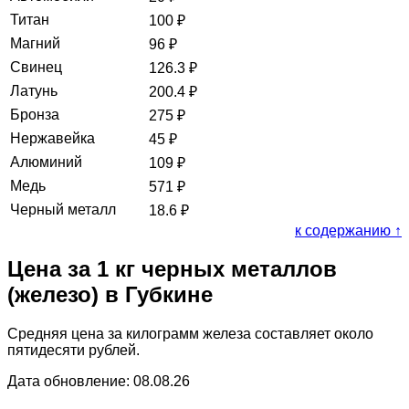
Титан
100
₽
Магний
96
₽
Свинец
126.3
₽
Латунь
200.4
₽
Бронза
275
₽
Нержавейка
45
₽
Алюминий
109
₽
Медь
571
₽
Черный металл
18.6
₽
к содержанию ↑
Цена за 1 кг черных металлов
(железо) в Губкине
Средняя цена за килограмм железа составляет около
пятидесяти рублей.
Дата обновление: 08.08.26