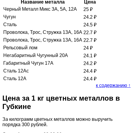
Название металла
Цена
Черный Металл Микс 3А, 5А, 12А
25
₽
Чугун
24.2
₽
Сталь
24.5
₽
Проволока, Трос, Стружка 13А, 16А
22.7
₽
Проволока, Трос, Стружка 13А, 16А
22.7
₽
Рельсовый лом
24
₽
Негабаритный Чугунный 20А
24.1
₽
Габаритный Чугун 17А
24.2
₽
Сталь 12Ас
24.4
₽
Сталь 12А
24.4
₽
к содержанию ↑
Цена за 1 кг цветных металлов в
Губкине
За килограмм цветных металлов можно выручить
порядка 300 рублей.