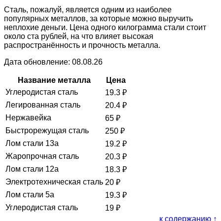
Сталь, пожалуй, является одним из наиболее
популярных металлов, за которые можно выручить
неплохие деньги. Цена одного килограмма стали стоит
около ста рублей, на что влияет высокая
распространённость и прочность металла.
Дата обновление: 08.08.26
Название металла
Цена
Углеродистая сталь
19.3
₽
Легированная сталь
20.4
₽
Нержавейка
65
₽
Быстрорежущая сталь
250
₽
Лом стали 13а
19.2
₽
Жаропрочная сталь
20.3
₽
Лом стали 12а
18.3
₽
Электротехническая сталь
20
₽
Лом стали 5а
19.3
₽
Углеродистая сталь
19
₽
к содержанию ↑