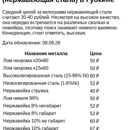
Средней ценой за килограмм нержавеющей стали
считают 30-40 рублей. Несмотря на высокое качество,
она нередко встречается на различных свалках и
помойках, поэтому поиск занимает немного времени.
Конкуренция, стоит отметить, высокая.
Дата обновление: 08.08.26
Название металла
Цена
Лом нихрома х20н80
50
₽
Лом нихрома х15н60
50
₽
Высоколегированная сталь (15-99% Ni)
60
₽
Низколегированная сталь (1-6%Ni)
52
₽
Нержавейка стружка
40
₽
Лом никеля 99%
50
₽
Нержавейка 8% негабарит
52
₽
Нержавейка 8% габарит
52
₽
Нержавейка 10% не габарит
60
₽
Нержавейка 10% габарит
67
₽