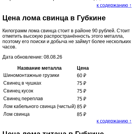
к содержанию ↑
Цена лома свинца в Губкине
Килограмм лома свинца стоит в районе 90 рублей. Стоит
отметить высокую распространённость этого металла,
поэтому его поиски и добыча не займут более нескольких
часов.
Дата обновление: 08.08.26
Название металла
Цена
Шиномонтажные грузики
60
₽
Свинец в чушках
75
₽
Свинец кусок
75
₽
Свинец переплав
75
₽
Лом кабельного свинца (чистый)
85
₽
Лом свинца
85
₽
к содержанию ↑
Цена лома титана в Губкине