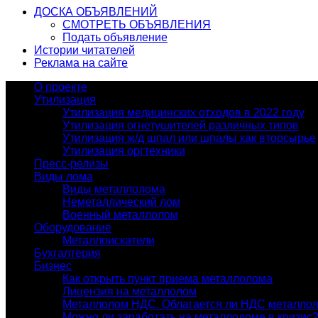
ДОСКА ОБЪЯВЛЕНИЙ
СМОТРЕТЬ ОБЪЯВЛЕНИЯ
Подать объявление
Истории читателей
Реклама на сайте
О проекте
Утилизация
Утилизация медицинских отходов в 2022 году
Утилизация огнетушителей различных типов
Утилизация ж/д шпал или шпалы как вторсырье
Утилизация оргтехники
Пресс-релизы
Виды лома
Виды металлолома
Неметаллический лом
Военный металлолом
Оборудование
Металлоискатели
Бухгалтерия
Бизнес
Как открыть пункт приема металлолома
Лицензия на металлолом
Металлолом НДС. Облагается ли НДС металло
Можно ли заработать на металлоломе в кризис