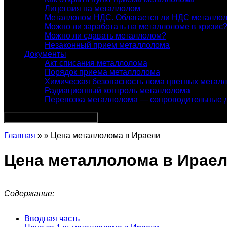
Лицензия на металлолом
Металлолом НДС. Облагается ли НДС металло
Можно ли заработать на металлоломе в кризис
Можно ли сдавать металлолом?
Незаконный прием металлолома
Документы
Акт списания металлолома
Порядок приема металлолома
Химическая безопасность лома цветных метал
Радиационный контроль металлолома
Перевозка металлолома — сопроводительные 
Главная
» » Цена металлолома в Ираели
Цена металлолома в Ирае
Содержание:
Вводная часть