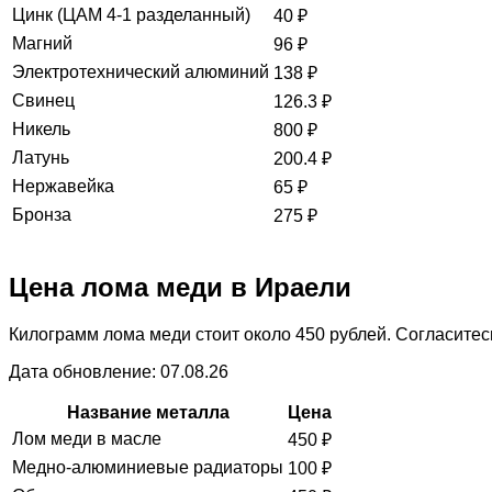
Цинк (ЦАМ 4-1 разделанный)
40
₽
Магний
96
₽
Электротехнический алюминий
138
₽
Свинец
126.3
₽
Никель
800
₽
Латунь
200.4
₽
Нержавейка
65
₽
Бронза
275
₽
Цена лома меди в Ираели
Килограмм лома меди стоит около 450 рублей. Согласитесь
Дата обновление: 07.08.26
Название металла
Цена
Лом меди в масле
450
₽
Медно-алюминиевые радиаторы
100
₽