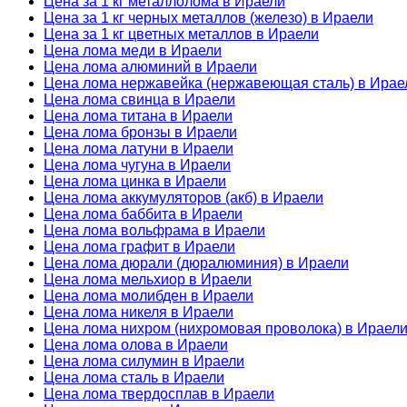
Цена за 1 кг металлолома в Ираели
Цена за 1 кг черных металлов (железо) в Ираели
Цена за 1 кг цветных металлов в Ираели
Цена лома меди в Ираели
Цена лома алюминий в Ираели
Цена лома нержавейка (нержавеющая сталь) в Ирае
Цена лома свинца в Ираели
Цена лома титана в Ираели
Цена лома бронзы в Ираели
Цена лома латуни в Ираели
Цена лома чугуна в Ираели
Цена лома цинка в Ираели
Цена лома аккумуляторов (акб) в Ираели
Цена лома баббита в Ираели
Цена лома вольфрама в Ираели
Цена лома графит в Ираели
Цена лома дюрали (дюралюминия) в Ираели
Цена лома мельхиор в Ираели
Цена лома молибден в Ираели
Цена лома никеля в Ираели
Цена лома нихром (нихромовая проволока) в Ираел
Цена лома олова в Ираели
Цена лома силумин в Ираели
Цена лома сталь в Ираели
Цена лома твердосплав в Ираели