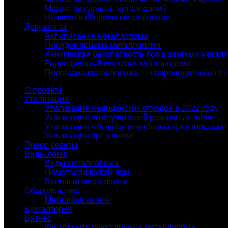
Можно ли сдавать металлолом?
Незаконный прием металлолома
Документы
Акт списания металлолома
Порядок приема металлолома
Химическая безопасность лома цветных метал
Радиационный контроль металлолома
Перевозка металлолома — сопроводительные 
О проекте
Утилизация
Утилизация медицинских отходов в 2022 году
Утилизация огнетушителей различных типов
Утилизация ж/д шпал или шпалы как вторсырье
Утилизация оргтехники
Пресс-релизы
Виды лома
Виды металлолома
Неметаллический лом
Военный металлолом
Оборудование
Металлоискатели
Бухгалтерия
Бизнес
Как открыть пункт приема металлолома