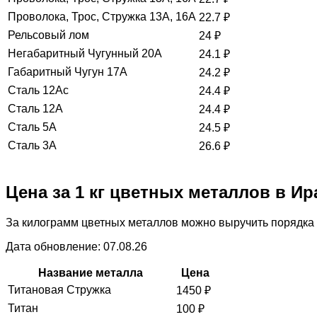
Проволока, Трос, Стружка 13А, 16А
22.7
₽
Рельсовый лом
24
₽
Негабаритный Чугунный 20А
24.1
₽
Габаритный Чугун 17А
24.2
₽
Сталь 12Ас
24.4
₽
Сталь 12А
24.4
₽
Сталь 5А
24.5
₽
Сталь 3А
26.6
₽
Цена за 1 кг цветных металлов в Ир
За килограмм цветных металлов можно выручить порядка 
Дата обновление: 07.08.26
Название металла
Цена
Титановая Стружка
1450
₽
Титан
100
₽