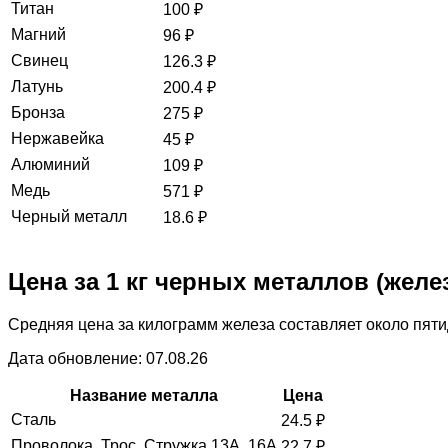
Титан
100
₽
Магний
96
₽
Свинец
126.3
₽
Латунь
200.4
₽
Бронза
275
₽
Нержавейка
45
₽
Алюминий
109
₽
Медь
571
₽
Черный металл
18.6
₽
Цена за 1 кг черных металлов (желе
Средняя цена за килограмм железа составляет около пяти
Дата обновление: 07.08.26
Название металла
Цена
Сталь
24.5
₽
Проволока, Трос, Стружка 13А, 16А
22.7
₽