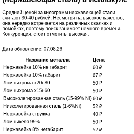
Средней ценой за килограмм нержавеющей стали
считают 30-40 рублей. Несмотря на высокое качество,
она нередко встречается на различных свалках и
помойках, поэтому поиск занимает немного времени.
Конкуренция, стоит отметить, высокая.
Дата обновление: 07.08.26
Название металла
Цена
Нержавейка 10% не габарит
60
₽
Нержавейка 10% габарит
67
₽
Лом нихрома х20н80
50
₽
Лом нихрома х15н60
50
₽
Высоколегированная сталь (15-99% Ni)
60
₽
Низколегированная сталь (1-6%Ni)
52
₽
Нержавейка стружка
40
₽
Лом никеля 99%
50
₽
Нержавейка 8% негабарит
52
₽