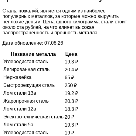
Сталь, пожалуй, является одним из наиболее
популярных металлов, за которые можно выручить
неплохие деньги. Цена одного килограмма стали стоит
около ста рублей, на что влияет высокая
распространённость и прочность металла.
Дата обновление: 07.08.26
Название металла
Цена
Углеродистая сталь
19.3
₽
Легированная сталь
20.4
₽
Нержавейка
65
₽
Быстрорежущая сталь
250
₽
Лом стали 13а
19.2
₽
Жаропрочная сталь
20.3
₽
Лом стали 12а
18.3
₽
Электротехническая сталь
20
₽
Лом стали 5а
19.3
₽
Углеродистая сталь
19
₽