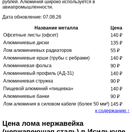
рублей. Алюминий широко используется в
авиапромышленности.
Дата обновление: 07.08.26
Название металла
Цена
Офсетные листы (офсет)
140
₽
Алюминиевые диски
135
₽
Лом алюминиевых радиаторов
55
₽
Алюминиевые ерши (трубы с ребрами)
140
₽
Алюминиевая фольга
90
₽
Алюминиевый профиль (АД-31)
140
₽
Алюминиевая стружка
90
₽
Пищевой алюминий «пищевка»
140
₽
Алюминиевые банки
90
₽
Лом алюминия в силовом кабеле (более 50 мм²)
145
₽
к содержанию ↑
Цена лома нержавейка
(нержавеющая сталь) в Исилькуле