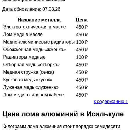
Дата обновление: 07.08.26
Название металла
Цена
Электротехническая в масле
450
₽
Лом меди в масле
450
₽
Медно-алюминиевые радиаторы
100
₽
Обожженная медь «жженка»
450
₽
Радиаторы медные
100
₽
Отборная медь «отборка»
450
₽
Медная стружка (сечка)
450
₽
Кусковая медь «кусок»
450
₽
Луженая медь «луженка»
450
₽
Лом меди в силовом кабеле
450
₽
к содержанию ↑
Цена лома алюминий в Исилькуле
Килограмм лома алюминия стоит порядка семидесяти