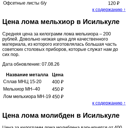
Офсетные листы б/у
120
₽
к содержанию ↑
Цена лома мельхиор в Исилькуле
Средняя цена за килограмм лома мельхиора – 200
рублей. Довольно низкая цена для качественного
материала, из которого изготовлялась большая часть
советских столовых приборов, которые служат нам до
сих пор.
Дата обновление: 07.08.26
Название металла
Цена
Сплав МНЦ 15-20
400
₽
Мельхиор МН–40
450
₽
Лом мельхиора МН-19
450
₽
к содержанию ↑
Цена лома молибден в Исилькуле
Цена за килограмм лома молибдена варьируется от 400