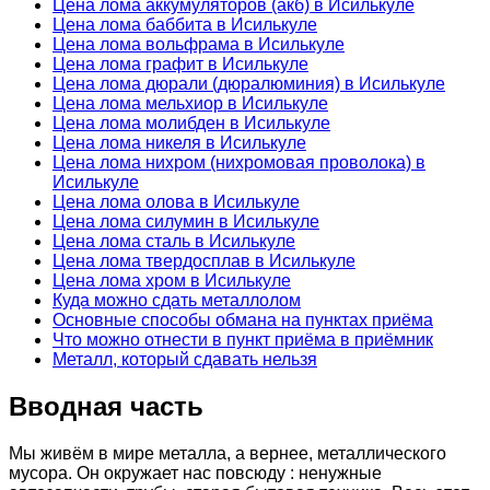
Цена лома аккумуляторов (акб) в Исилькуле
Цена лома баббита в Исилькуле
Цена лома вольфрама в Исилькуле
Цена лома графит в Исилькуле
Цена лома дюрали (дюралюминия) в Исилькуле
Цена лома мельхиор в Исилькуле
Цена лома молибден в Исилькуле
Цена лома никеля в Исилькуле
Цена лома нихром (нихромовая проволока) в
Исилькуле
Цена лома олова в Исилькуле
Цена лома силумин в Исилькуле
Цена лома сталь в Исилькуле
Цена лома твердосплав в Исилькуле
Цена лома хром в Исилькуле
Куда можно сдать металлолом
Основные способы обмана на пунктах приёма
Что можно отнести в пункт приёма в приёмник
Металл, который сдавать нельзя
Вводная часть
Мы живём в мире металла, а вернее, металлического
мусора. Он окружает нас повсюду : ненужные