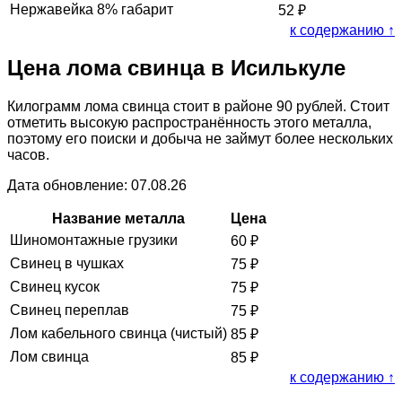
Нержавейка 8% габарит
52
₽
к содержанию ↑
Цена лома свинца в Исилькуле
Килограмм лома свинца стоит в районе 90 рублей. Стоит
отметить высокую распространённость этого металла,
поэтому его поиски и добыча не займут более нескольких
часов.
Дата обновление: 07.08.26
Название металла
Цена
Шиномонтажные грузики
60
₽
Свинец в чушках
75
₽
Свинец кусок
75
₽
Свинец переплав
75
₽
Лом кабельного свинца (чистый)
85
₽
Лом свинца
85
₽
к содержанию ↑