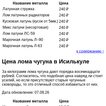
Название металла
Цена
Латунная стружка
240
₽
Лом латунных радиаторов
240
₽
Кусковая латунь (кусок от 5мм.)
240
₽
Микс латуни (несортовая)
240
₽
Лом латуни ЛС-59
240
₽
Марочная латунь Л–90
240
₽
Марочная латунь Л-63
240
₽
к содержанию ↑
Цена лома чугуна в Исилькуле
За килограмм лома чугуна дают порядка восемнадцати
рублей. Согласитесь, что подобная цена навряд ли стоит
усилий, но если присутствуют старые чугунные
сковороды, то это отличный способ избавиться от них.
Дата обновление: 07.08.26
Название металла
Цена