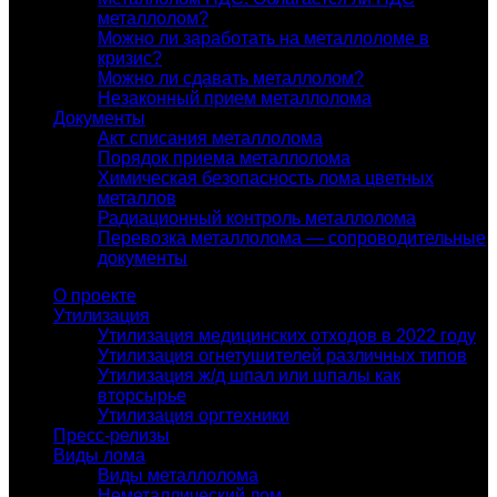
металлолом?
Можно ли заработать на металлоломе в
кризис?
Можно ли сдавать металлолом?
Незаконный прием металлолома
Документы
Акт списания металлолома
Порядок приема металлолома
Химическая безопасность лома цветных
металлов
Радиационный контроль металлолома
Перевозка металлолома — сопроводительные
документы
О проекте
Утилизация
Утилизация медицинских отходов в 2022 году
Утилизация огнетушителей различных типов
Утилизация ж/д шпал или шпалы как
вторсырье
Утилизация оргтехники
Пресс-релизы
Виды лома
Виды металлолома
Неметаллический лом