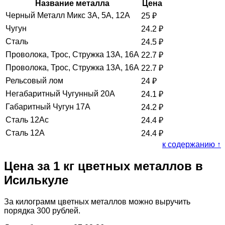
Название металла
Цена
Черный Металл Микс 3А, 5А, 12А
25
₽
Чугун
24.2
₽
Сталь
24.5
₽
Проволока, Трос, Стружка 13А, 16А
22.7
₽
Проволока, Трос, Стружка 13А, 16А
22.7
₽
Рельсовый лом
24
₽
Негабаритный Чугунный 20А
24.1
₽
Габаритный Чугун 17А
24.2
₽
Сталь 12Ас
24.4
₽
Сталь 12А
24.4
₽
к содержанию ↑
Цена за 1 кг цветных металлов в
Исилькуле
За килограмм цветных металлов можно выручить
порядка 300 рублей.