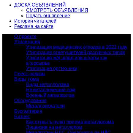
ДОСКА ОБЪЯВЛЕНИЙ
СМОТРЕТЬ ОБЪЯВЛЕНИЯ
Подать объявление
Истории читателей
Реклама на сайте
О проекте
Утилизация
Утилизация медицинских отходов в 2022 году
Утилизация огнетушителей различных типов
Утилизация ж/д шпал или шпалы как
вторсырье
Утилизация оргтехники
Пресс-релизы
Виды лома
Виды металлолома
Неметаллический лом
Военный металлолом
Оборудование
Металлоискатели
Бухгалтерия
Бизнес
Как открыть пункт приема металлолома
Лицензия на металлолом
Металлолом НДС. Облагается ли НДС