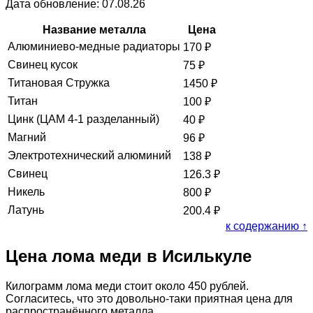
Дата обновление: 07.08.26
Название металла
Цена
Алюминиево-медные радиаторы
170
₽
Свинец кусок
75
₽
Титановая Стружка
1450
₽
Титан
100
₽
Цинк (ЦАМ 4-1 разделанный)
40
₽
Магний
96
₽
Электротехнический алюминий
138
₽
Свинец
126.3
₽
Никель
800
₽
Латунь
200.4
₽
к содержанию ↑
Цена лома меди в Исилькуле
Килограмм лома меди стоит около 450 рублей.
Согласитесь, что это довольно-таки приятная цена для
распространённого металла.