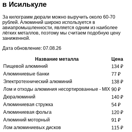
в Исилькуле
За килограмм дюрали можно выручить около 60-70
рублей. Алюминий широко используется в
авиапромышленности, является одним из наиболее
лёгких металлов, поэтому мы считаем подобную цену
заниженной.
Дата обновление: 07.08.26
Название металла
Цена
Пищевой алюминий
134
₽
Алюминиевые банки
77
₽
Электротехнический алюминий
138
₽
Лом и отходы алюминия несортированные - MIX
90
₽
Дюралюминий
140
₽
Алюминиевая стружка
54
₽
Алюминиевая фольга
120
₽
Алюминий моторный
91
₽
Лом алюминиевых дисков
115
₽