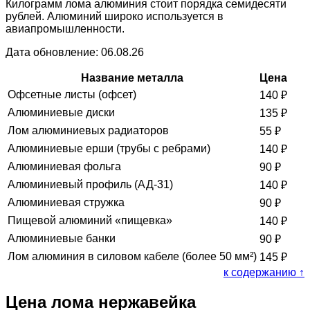
Килограмм лома алюминия стоит порядка семидесяти
рублей. Алюминий широко используется в
авиапромышленности.
Дата обновление: 06.08.26
Название металла
Цена
Офсетные листы (офсет)
140
₽
Алюминиевые диски
135
₽
Лом алюминиевых радиаторов
55
₽
Алюминиевые ерши (трубы с ребрами)
140
₽
Алюминиевая фольга
90
₽
Алюминиевый профиль (АД-31)
140
₽
Алюминиевая стружка
90
₽
Пищевой алюминий «пищевка»
140
₽
Алюминиевые банки
90
₽
Лом алюминия в силовом кабеле (более 50 мм²)
145
₽
к содержанию ↑
Цена лома нержавейка