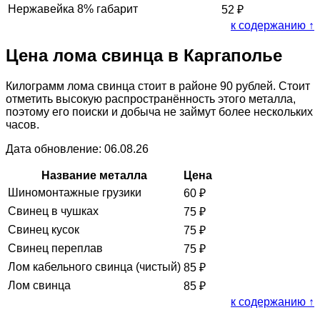
Нержавейка 8% габарит
52
₽
к содержанию ↑
Цена лома свинца в Каргаполье
Килограмм лома свинца стоит в районе 90 рублей. Стоит
отметить высокую распространённость этого металла,
поэтому его поиски и добыча не займут более нескольких
часов.
Дата обновление: 06.08.26
Название металла
Цена
Шиномонтажные грузики
60
₽
Свинец в чушках
75
₽
Свинец кусок
75
₽
Свинец переплав
75
₽
Лом кабельного свинца (чистый)
85
₽
Лом свинца
85
₽
к содержанию ↑