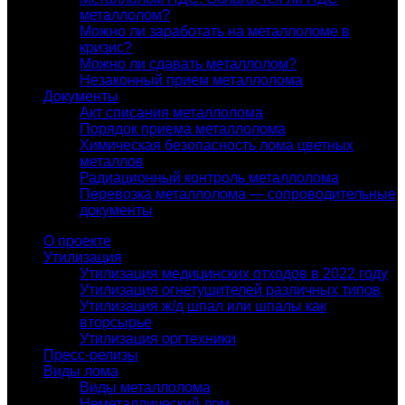
металлолом?
Можно ли заработать на металлоломе в
кризис?
Можно ли сдавать металлолом?
Незаконный прием металлолома
Документы
Акт списания металлолома
Порядок приема металлолома
Химическая безопасность лома цветных
металлов
Радиационный контроль металлолома
Перевозка металлолома — сопроводительные
документы
О проекте
Утилизация
Утилизация медицинских отходов в 2022 году
Утилизация огнетушителей различных типов
Утилизация ж/д шпал или шпалы как
вторсырье
Утилизация оргтехники
Пресс-релизы
Виды лома
Виды металлолома
Неметаллический лом