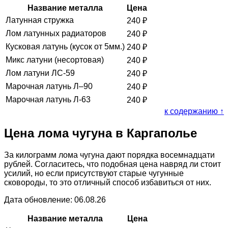
Название металла
Цена
Латунная стружка
240
₽
Лом латунных радиаторов
240
₽
Кусковая латунь (кусок от 5мм.)
240
₽
Микс латуни (несортовая)
240
₽
Лом латуни ЛС-59
240
₽
Марочная латунь Л–90
240
₽
Марочная латунь Л-63
240
₽
к содержанию ↑
Цена лома чугуна в Каргаполье
За килограмм лома чугуна дают порядка восемнадцати
рублей. Согласитесь, что подобная цена навряд ли стоит
усилий, но если присутствуют старые чугунные
сковороды, то это отличный способ избавиться от них.
Дата обновление: 06.08.26
Название металла
Цена