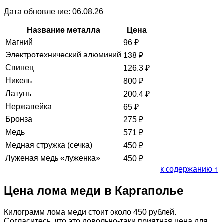
Дата обновление: 06.08.26
Название металла
Цена
Магний
96
₽
Электротехнический алюминий
138
₽
Свинец
126.3
₽
Никель
800
₽
Латунь
200.4
₽
Нержавейка
65
₽
Бронза
275
₽
Медь
571
₽
Медная стружка (сечка)
450
₽
Луженая медь «луженка»
450
₽
к содержанию ↑
Цена лома меди в Каргаполье
Килограмм лома меди стоит около 450 рублей.
Согласитесь, что это довольно-таки приятная цена для