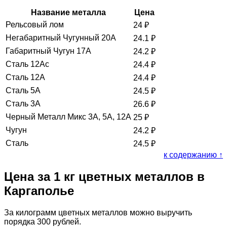
Название металла
Цена
Рельсовый лом
24
₽
Негабаритный Чугунный 20А
24.1
₽
Габаритный Чугун 17А
24.2
₽
Сталь 12Ас
24.4
₽
Сталь 12А
24.4
₽
Сталь 5А
24.5
₽
Сталь 3А
26.6
₽
Черный Металл Микс 3А, 5А, 12А
25
₽
Чугун
24.2
₽
Сталь
24.5
₽
к содержанию ↑
Цена за 1 кг цветных металлов в
Каргаполье
За килограмм цветных металлов можно выручить
порядка 300 рублей.