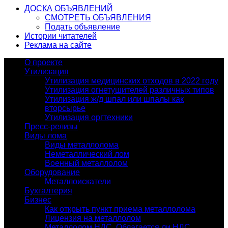
ДОСКА ОБЪЯВЛЕНИЙ
СМОТРЕТЬ ОБЪЯВЛЕНИЯ
Подать объявление
Истории читателей
Реклама на сайте
О проекте
Утилизация
Утилизация медицинских отходов в 2022 году
Утилизация огнетушителей различных типов
Утилизация ж/д шпал или шпалы как
вторсырье
Утилизация оргтехники
Пресс-релизы
Виды лома
Виды металлолома
Неметаллический лом
Военный металлолом
Оборудование
Металлоискатели
Бухгалтерия
Бизнес
Как открыть пункт приема металлолома
Лицензия на металлолом
Металлолом НДС. Облагается ли НДС