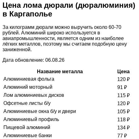
Цена лома дюрали (дюралюминия)
в Каргаполье
За килограмм дюрали можно выручить около 60-70
рублей. Алюминий широко используется в
авиапромышленности, является одним из наиболее
лёгких металлов, поэтому мы считаем подобную цену
заниженной.
Дата обновление: 06.08.26
Название металла
Цена
Алюминиевая фольга
120
₽
Алюминий моторный
91
₽
Лом алюминиевых дисков
115
₽
Офсетные листы б/у
120
₽
Алюминиевые окна б/у и двери
105
₽
Алюминиевый профиль
118
₽
Пищевой алюминий
134
₽
Алюминиевые банки
77
₽