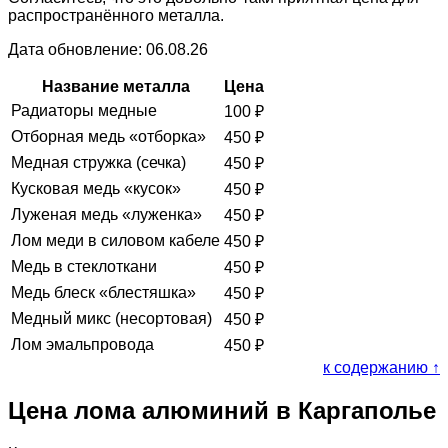
распространённого металла.
Дата обновление: 06.08.26
Название металла
Цена
Радиаторы медные
100
₽
Отборная медь «отборка»
450
₽
Медная стружка (сечка)
450
₽
Кусковая медь «кусок»
450
₽
Луженая медь «луженка»
450
₽
Лом меди в силовом кабеле
450
₽
Медь в стеклоткани
450
₽
Медь блеск «блестяшка»
450
₽
Медный микс (несортовая)
450
₽
Лом эмальпровода
450
₽
к содержанию ↑
Цена лома алюминий в Каргаполье