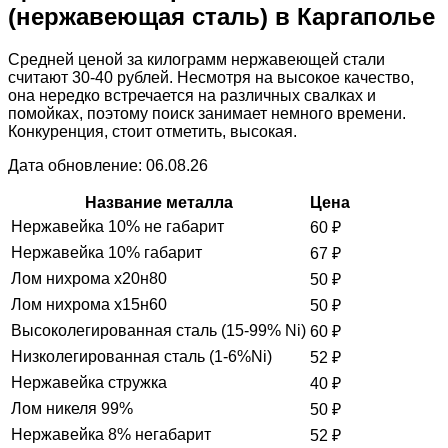
(нержавеющая сталь) в Каргаполье
Средней ценой за килограмм нержавеющей стали
считают 30-40 рублей. Несмотря на высокое качество,
она нередко встречается на различных свалках и
помойках, поэтому поиск занимает немного времени.
Конкуренция, стоит отметить, высокая.
Дата обновление: 06.08.26
Название металла
Цена
Нержавейка 10% не габарит
60
₽
Нержавейка 10% габарит
67
₽
Лом нихрома х20н80
50
₽
Лом нихрома х15н60
50
₽
Высоколегированная сталь (15-99% Ni)
60
₽
Низколегированная сталь (1-6%Ni)
52
₽
Нержавейка стружка
40
₽
Лом никеля 99%
50
₽
Нержавейка 8% негабарит
52
₽