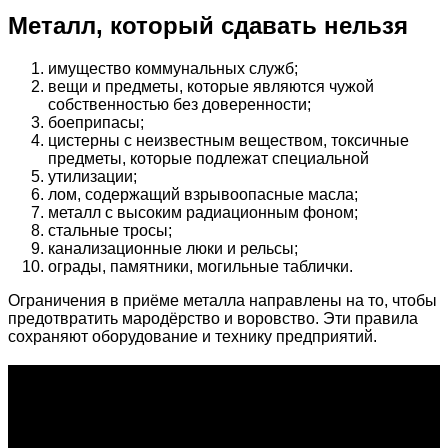
Металл, который сдавать нельзя
имущество коммунальных служб;
вещи и предметы, которые являются чужой
собственностью без доверенности;
боеприпасы;
цистерны с неизвестным веществом, токсичные
предметы, которые подлежат специальной
утилизации;
лом, содержащий взрывоопасные масла;
металл с высоким радиационным фоном;
стальные тросы;
канализационные люки и рельсы;
ограды, памятники, могильные таблички.
Ограничения в приёме металла направлены на то, чтобы
предотвратить мародёрство и воровство. Эти правила
сохраняют оборудование и технику предприятий.
О проекте
Проект "XLOM" - самая полная и полезная информация о
рынке металлолома, вторсырья, а также утилизации и