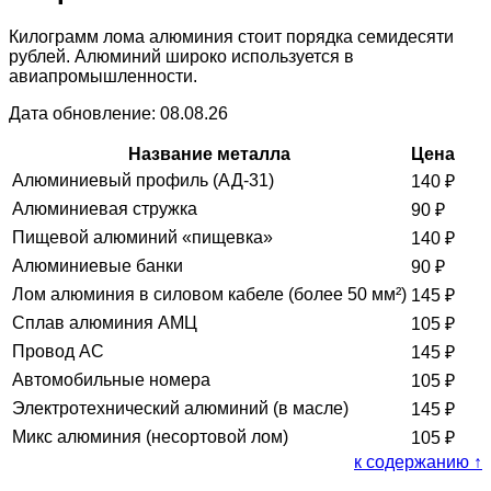
Килограмм лома алюминия стоит порядка семидесяти
рублей. Алюминий широко используется в
авиапромышленности.
Дата обновление: 08.08.26
Название металла
Цена
Алюминиевый профиль (АД-31)
140
₽
Алюминиевая стружка
90
₽
Пищевой алюминий «пищевка»
140
₽
Алюминиевые банки
90
₽
Лом алюминия в силовом кабеле (более 50 мм²)
145
₽
Сплав алюминия АМЦ
105
₽
Провод АС
145
₽
Автомобильные номера
105
₽
Электротехнический алюминий (в масле)
145
₽
Микс алюминия (несортовой лом)
105
₽
к содержанию ↑