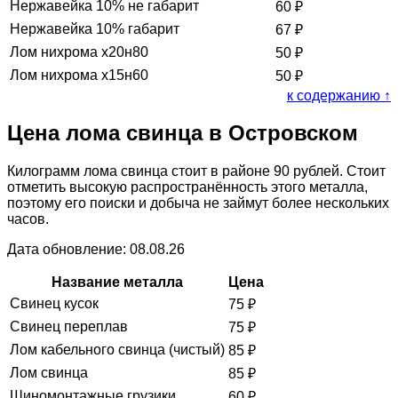
Нержавейка 10% не габарит
60
₽
Нержавейка 10% габарит
67
₽
Лом нихрома х20н80
50
₽
Лом нихрома х15н60
50
₽
к содержанию ↑
Цена лома свинца в Островском
Килограмм лома свинца стоит в районе 90 рублей. Стоит
отметить высокую распространённость этого металла,
поэтому его поиски и добыча не займут более нескольких
часов.
Дата обновление: 08.08.26
Название металла
Цена
Свинец кусок
75
₽
Свинец переплав
75
₽
Лом кабельного свинца (чистый)
85
₽
Лом свинца
85
₽
Шиномонтажные грузики
60
₽