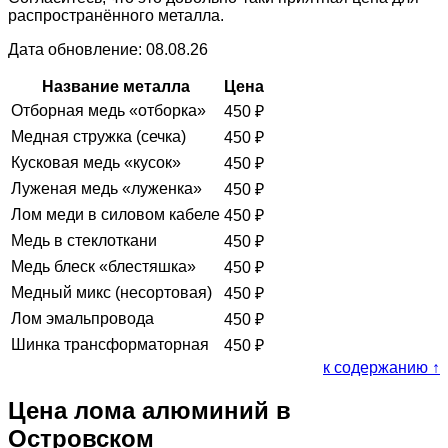
распространённого металла.
Дата обновление: 08.08.26
Название металла
Цена
Отборная медь «отборка»
450
₽
Медная стружка (сечка)
450
₽
Кусковая медь «кусок»
450
₽
Луженая медь «луженка»
450
₽
Лом меди в силовом кабеле
450
₽
Медь в стеклоткани
450
₽
Медь блеск «блестяшка»
450
₽
Медный микс (несортовая)
450
₽
Лом эмальпровода
450
₽
Шинка трансформаторная
450
₽
к содержанию ↑
Цена лома алюминий в
Островском