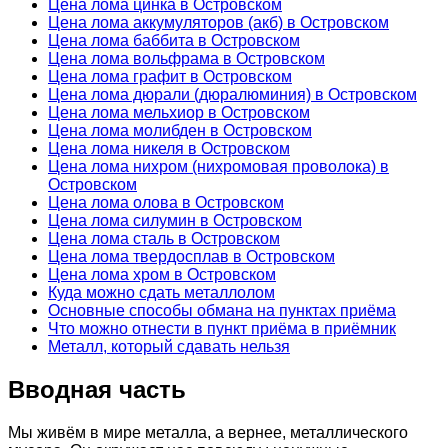
Цена лома цинка в Островском
Цена лома аккумуляторов (акб) в Островском
Цена лома баббита в Островском
Цена лома вольфрама в Островском
Цена лома графит в Островском
Цена лома дюрали (дюралюминия) в Островском
Цена лома мельхиор в Островском
Цена лома молибден в Островском
Цена лома никеля в Островском
Цена лома нихром (нихромовая проволока) в
Островском
Цена лома олова в Островском
Цена лома силумин в Островском
Цена лома сталь в Островском
Цена лома твердосплав в Островском
Цена лома хром в Островском
Куда можно сдать металлолом
Основные способы обмана на пунктах приёма
Что можно отнести в пункт приёма в приёмник
Металл, который сдавать нельзя
Вводная часть
Мы живём в мире металла, а вернее, металлического