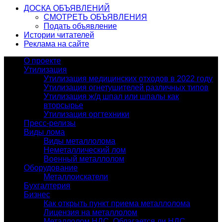
ДОСКА ОБЪЯВЛЕНИЙ
СМОТРЕТЬ ОБЪЯВЛЕНИЯ
Подать объявление
Истории читателей
Реклама на сайте
О проекте
Утилизация
Утилизация медицинских отходов в 2022 году
Утилизация огнетушителей различных типов
Утилизация ж/д шпал или шпалы как
вторсырье
Утилизация оргтехники
Пресс-релизы
Виды лома
Виды металлолома
Неметаллический лом
Военный металлолом
Оборудование
Металлоискатели
Бухгалтерия
Бизнес
Как открыть пункт приема металлолома
Лицензия на металлолом
Металлолом НДС. Облагается ли НДС