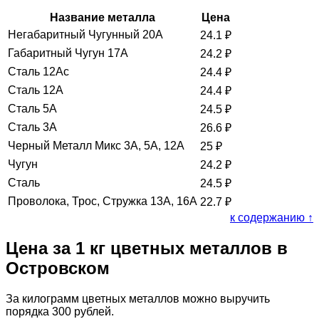
Название металла
Цена
Негабаритный Чугунный 20А
24.1
₽
Габаритный Чугун 17А
24.2
₽
Сталь 12Ас
24.4
₽
Сталь 12А
24.4
₽
Сталь 5А
24.5
₽
Сталь 3А
26.6
₽
Черный Металл Микс 3А, 5А, 12А
25
₽
Чугун
24.2
₽
Сталь
24.5
₽
Проволока, Трос, Стружка 13А, 16А
22.7
₽
к содержанию ↑
Цена за 1 кг цветных металлов в
Островском
За килограмм цветных металлов можно выручить
порядка 300 рублей.