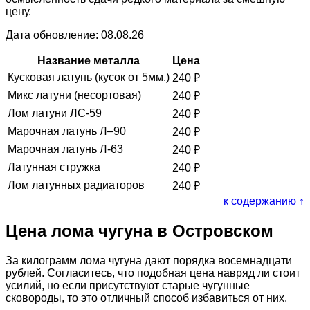
цену.
Дата обновление: 08.08.26
Название металла
Цена
Кусковая латунь (кусок от 5мм.)
240
₽
Микс латуни (несортовая)
240
₽
Лом латуни ЛС-59
240
₽
Марочная латунь Л–90
240
₽
Марочная латунь Л-63
240
₽
Латунная стружка
240
₽
Лом латунных радиаторов
240
₽
к содержанию ↑
Цена лома чугуна в Островском
За килограмм лома чугуна дают порядка восемнадцати
рублей. Согласитесь, что подобная цена навряд ли стоит
усилий, но если присутствуют старые чугунные
сковороды, то это отличный способ избавиться от них.