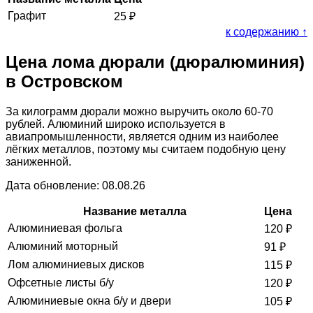
Графит
25
₽
к содержанию ↑
Цена лома дюрали (дюралюминия)
в Островском
За килограмм дюрали можно выручить около 60-70
рублей. Алюминий широко используется в
авиапромышленности, является одним из наиболее
лёгких металлов, поэтому мы считаем подобную цену
заниженной.
Дата обновление: 08.08.26
Название металла
Цена
Алюминиевая фольга
120
₽
Алюминий моторный
91
₽
Лом алюминиевых дисков
115
₽
Офсетные листы б/у
120
₽
Алюминиевые окна б/у и двери
105
₽