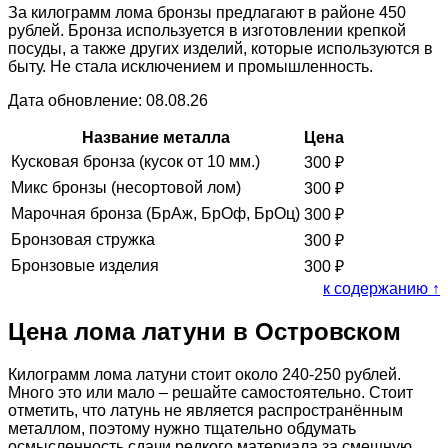
За килограмм лома бронзы предлагают в районе 450
рублей. Бронза используется в изготовлении крепкой
посуды, а также других изделий, которые используются в
быту. Не стала исключением и промышленность.
Дата обновление: 08.08.26
Название металла
Цена
Кусковая бронза (кусок от 10 мм.)
300
₽
Микс бронзы (несортовой лом)
300
₽
Марочная бронза (БрАж, БрОф, БрОц)
300
₽
Бронзовая стружка
300
₽
Бронзовые изделия
300
₽
к содержанию ↑
Цена лома латуни в Островском
Килограмм лома латуни стоит около 240-250 рублей.
Много это или мало – решайте самостоятельно. Стоит
отметить, что латунь не является распространённым
металлом, поэтому нужно тщательно обдумать
осмысленность сдачи редкого материала за смешную