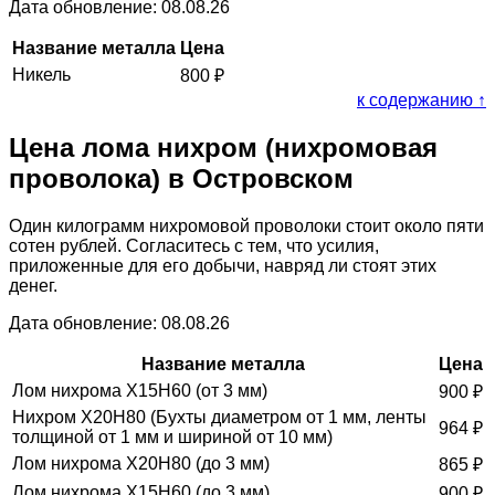
Дата обновление: 08.08.26
Название металла
Цена
Никель
800
₽
к содержанию ↑
Цена лома нихром (нихромовая
проволока) в Островском
Один килограмм нихромовой проволоки стоит около пяти
сотен рублей. Согласитесь с тем, что усилия,
приложенные для его добычи, навряд ли стоят этих
денег.
Дата обновление: 08.08.26
Название металла
Цена
Лом нихрома Х15Н60 (от 3 мм)
900
₽
Нихром Х20Н80 (Бухты диаметром от 1 мм, ленты
964
₽
толщиной от 1 мм и шириной от 10 мм)
Лом нихрома Х20Н80 (до 3 мм)
865
₽
Лом нихрома Х15Н60 (до 3 мм)
900
₽