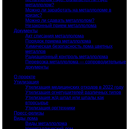
металлолом?
Можно ли заработать на металлоломе в
кризис?
Можно ли сдавать металлолом?
Незаконный прием металлолома
Документы
Акт списания металлолома
Порядок приема металлолома
Химическая безопасность лома цветных
металлов
Радиационный контроль металлолома
Перевозка металлолома — сопроводительные
документы
О проекте
Утилизация
Утилизация медицинских отходов в 2022 году
Утилизация огнетушителей различных типов
Утилизация ж/д шпал или шпалы как
вторсырье
Утилизация оргтехники
Пресс-релизы
Виды лома
Виды металлолома
Неметаллический лом