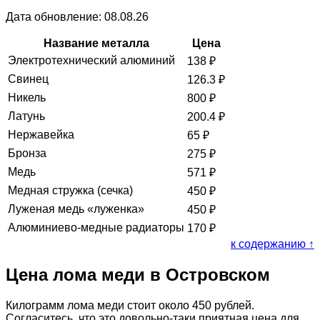
Дата обновление: 08.08.26
Название металла
Цена
Электротехнический алюминий
138
₽
Свинец
126.3
₽
Никель
800
₽
Латунь
200.4
₽
Нержавейка
65
₽
Бронза
275
₽
Медь
571
₽
Медная стружка (сечка)
450
₽
Луженая медь «луженка»
450
₽
Алюминиево-медные радиаторы
170
₽
к содержанию ↑
Цена лома меди в Островском
Килограмм лома меди стоит около 450 рублей.
Согласитесь, что это довольно-таки приятная цена для