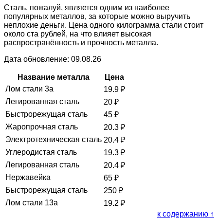
Сталь, пожалуй, является одним из наиболее
популярных металлов, за которые можно выручить
неплохие деньги. Цена одного килограмма стали стоит
около ста рублей, на что влияет высокая
распространённость и прочность металла.
Дата обновление: 09.08.26
Название металла
Цена
Лом стали 3а
19.9
₽
Легированная сталь
20
₽
Быстрорежущая сталь
45
₽
Жаропрочная сталь
20.3
₽
Электротехническая сталь
20.4
₽
Углеродистая сталь
19.3
₽
Легированная сталь
20.4
₽
Нержавейка
65
₽
Быстрорежущая сталь
250
₽
Лом стали 13а
19.2
₽
к содержанию ↑