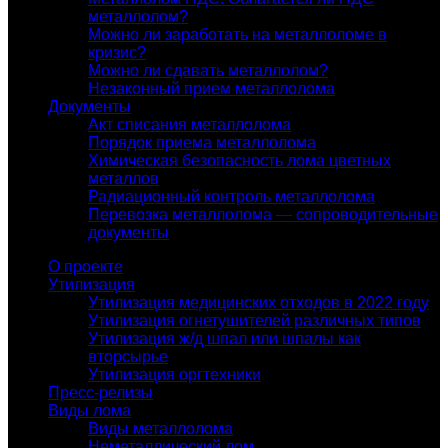
металлолом?
Можно ли заработать на металлоломе в
кризис?
Можно ли сдавать металлолом?
Незаконный прием металлолома
Документы
Акт списания металлолома
Порядок приема металлолома
Химическая безопасность лома цветных
металлов
Радиационный контроль металлолома
Перевозка металлолома — сопроводительные
документы
О проекте
Утилизация
Утилизация медицинских отходов в 2022 году
Утилизация огнетушителей различных типов
Утилизация ж/д шпал или шпалы как
вторсырье
Утилизация оргтехники
Пресс-релизы
Виды лома
Виды металлолома
Неметаллический лом