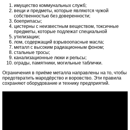
имущество коммунальных служб;
вещи и предметы, которые являются чужой
собственностью без доверенности;
боеприпасы;
цистерны с неизвестным веществом, токсичные
предметы, которые подлежат специальной
утилизации;
лом, содержащий взрывоопасные масла;
металл с высоким радиационным фоном;
стальные тросы;
канализационные люки и рельсы;
ограды, памятники, могильные таблички.
Ограничения в приёме металла направлены на то, чтобы
предотвратить мародёрство и воровство. Эти правила
сохраняют оборудование и технику предприятий.
О проекте
Проект "XLOM" - самая полная и полезная информация о
рынке металлолома, вторсырья, а также утилизации и
переработке отходов, уделяются вопросы экологии в
России. Сайт постоянно пополняется новой и уникальной
тематической информацией. Скоро будет открыт каталог