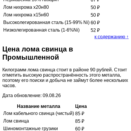
Лом нихрома х20н80
50
₽
Лом нихрома х15н60
50
₽
Высоколегированная сталь (15-99% Ni)
60
₽
Низколегированная сталь (1-6%Ni)
52
₽
к содержанию ↑
Цена лома свинца в
Промышленной
Килограмм лома свинца стоит в районе 90 рублей. Стоит
отметить высокую распространённость этого металла,
поэтому его поиски и добыча не займут более нескольких
часов.
Дата обновление: 09.08.26
Название металла
Цена
Лом кабельного свинца (чистый)
85
₽
Лом свинца
85
₽
Шиномонтажные грузики
60
₽