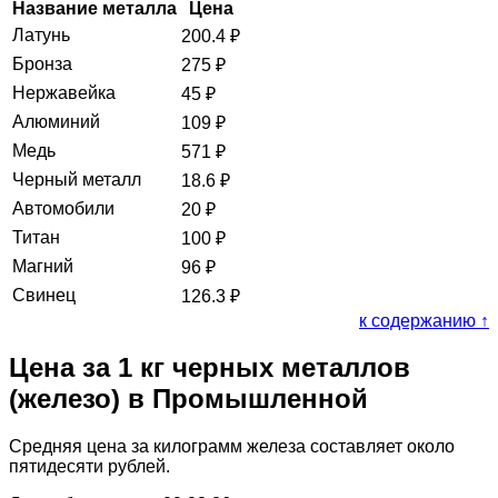
Название металла
Цена
Латунь
200.4
₽
Бронза
275
₽
Нержавейка
45
₽
Алюминий
109
₽
Медь
571
₽
Черный металл
18.6
₽
Автомобили
20
₽
Титан
100
₽
Магний
96
₽
Свинец
126.3
₽
к содержанию ↑
Цена за 1 кг черных металлов
(железо) в Промышленной
Средняя цена за килограмм железа составляет около
пятидесяти рублей.