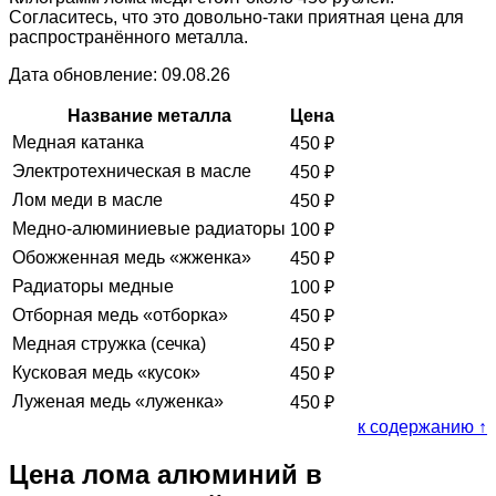
Согласитесь, что это довольно-таки приятная цена для
распространённого металла.
Дата обновление: 09.08.26
Название металла
Цена
Медная катанка
450
₽
Электротехническая в масле
450
₽
Лом меди в масле
450
₽
Медно-алюминиевые радиаторы
100
₽
Обожженная медь «жженка»
450
₽
Радиаторы медные
100
₽
Отборная медь «отборка»
450
₽
Медная стружка (сечка)
450
₽
Кусковая медь «кусок»
450
₽
Луженая медь «луженка»
450
₽
к содержанию ↑
Цена лома алюминий в