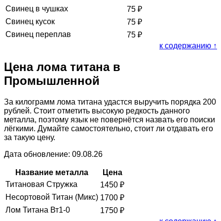
Свинец в чушках
75
₽
Свинец кусок
75
₽
Свинец переплав
75
₽
к содержанию ↑
Цена лома титана в
Промышленной
За килограмм лома титана удастся выручить порядка 200
рублей. Стоит отметить высокую редкость данного
металла, поэтому язык не повернётся назвать его поиски
лёгкими. Думайте самостоятельно, стоит ли отдавать его
за такую цену.
Дата обновление: 09.08.26
Название металла
Цена
Титановая Стружка
1450
₽
Несортовой Титан (Микс)
1700
₽
Лом Титана Вт1-0
1750
₽