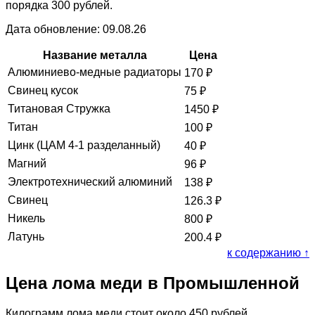
порядка 300 рублей.
Дата обновление: 09.08.26
Название металла
Цена
Алюминиево-медные радиаторы
170
₽
Свинец кусок
75
₽
Титановая Стружка
1450
₽
Титан
100
₽
Цинк (ЦАМ 4-1 разделанный)
40
₽
Магний
96
₽
Электротехнический алюминий
138
₽
Свинец
126.3
₽
Никель
800
₽
Латунь
200.4
₽
к содержанию ↑
Цена лома меди в Промышленной
Килограмм лома меди стоит около 450 рублей.