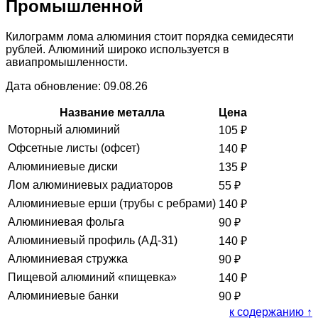
Промышленной
Килограмм лома алюминия стоит порядка семидесяти
рублей. Алюминий широко используется в
авиапромышленности.
Дата обновление: 09.08.26
Название металла
Цена
Моторный алюминий
105
₽
Офсетные листы (офсет)
140
₽
Алюминиевые диски
135
₽
Лом алюминиевых радиаторов
55
₽
Алюминиевые ерши (трубы с ребрами)
140
₽
Алюминиевая фольга
90
₽
Алюминиевый профиль (АД-31)
140
₽
Алюминиевая стружка
90
₽
Пищевой алюминий «пищевка»
140
₽
Алюминиевые банки
90
₽
к содержанию ↑