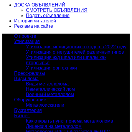
ДОСКА ОБЪЯВЛЕНИЙ
СМОТРЕТЬ ОБЪЯВЛЕНИЯ
Подать объявление
Истории читателей
Реклама на сайте
О проекте
Утилизация
Утилизация медицинских отходов в 2022 году
Утилизация огнетушителей различных типов
Утилизация ж/д шпал или шпалы как
вторсырье
Утилизация оргтехники
Пресс-релизы
Виды лома
Виды металлолома
Неметаллический лом
Военный металлолом
Оборудование
Металлоискатели
Бухгалтерия
Бизнес
Как открыть пункт приема металлолома
Лицензия на металлолом
Металлолом НДС. Облагается ли НДС