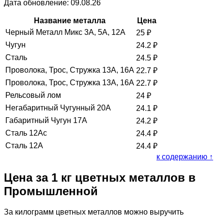
Дата обновление: 09.08.26
Название металла
Цена
Черный Металл Микс 3А, 5А, 12А
25
₽
Чугун
24.2
₽
Сталь
24.5
₽
Проволока, Трос, Стружка 13А, 16А
22.7
₽
Проволока, Трос, Стружка 13А, 16А
22.7
₽
Рельсовый лом
24
₽
Негабаритный Чугунный 20А
24.1
₽
Габаритный Чугун 17А
24.2
₽
Сталь 12Ас
24.4
₽
Сталь 12А
24.4
₽
к содержанию ↑
Цена за 1 кг цветных металлов в
Промышленной
За килограмм цветных металлов можно выручить