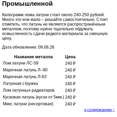
Промышленной
Килограмм лома латуни стоит около 240-250 рублей.
Много это или мало – решайте самостоятельно. Стоит
отметить, что латунь не является распространённым
металлом, поэтому нужно тщательно обдумать
осмысленность сдачи редкого материала за смешную
цену.
Дата обновление: 09.08.26
Название металла
Цена
Лом латуни ЛС-59
240
₽
Марочная латунь Л–90
240
₽
Марочная латунь Л-63
240
₽
Латунная стружка
240
₽
Лом латунных радиаторов
240
₽
Кусковая латунь (кусок от 5мм.)
240
₽
Микс латуни (несортовая)
240
₽
к содержанию ↑