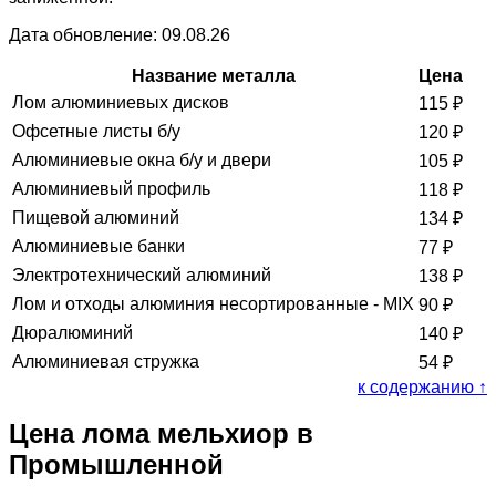
Дата обновление: 09.08.26
Название металла
Цена
Лом алюминиевых дисков
115
₽
Офсетные листы б/у
120
₽
Алюминиевые окна б/у и двери
105
₽
Алюминиевый профиль
118
₽
Пищевой алюминий
134
₽
Алюминиевые банки
77
₽
Электротехнический алюминий
138
₽
Лом и отходы алюминия несортированные - MIX
90
₽
Дюралюминий
140
₽
Алюминиевая стружка
54
₽
к содержанию ↑
Цена лома мельхиор в
Промышленной