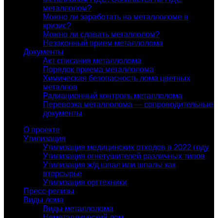
металлолом?
Можно ли заработать на металлоломе в
кризис?
Можно ли сдавать металлолом?
Незаконный прием металлолома
Документы
Акт списания металлолома
Порядок приема металлолома
Химическая безопасность лома цветных
металлов
Радиационный контроль металлолома
Перевозка металлолома — сопроводительные
документы
О проекте
Утилизация
Утилизация медицинских отходов в 2022 году
Утилизация огнетушителей различных типов
Утилизация ж/д шпал или шпалы как
вторсырье
Утилизация оргтехники
Пресс-релизы
Виды лома
Виды металлолома
Неметаллический лом