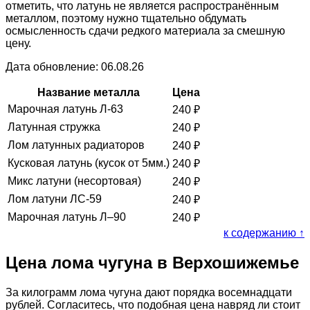
отметить, что латунь не является распространённым
металлом, поэтому нужно тщательно обдумать
осмысленность сдачи редкого материала за смешную
цену.
Дата обновление: 06.08.26
Название металла
Цена
Марочная латунь Л-63
240
₽
Латунная стружка
240
₽
Лом латунных радиаторов
240
₽
Кусковая латунь (кусок от 5мм.)
240
₽
Микс латуни (несортовая)
240
₽
Лом латуни ЛС-59
240
₽
Марочная латунь Л–90
240
₽
к содержанию ↑
Цена лома чугуна в Верхошижемье
За килограмм лома чугуна дают порядка восемнадцати
рублей. Согласитесь, что подобная цена навряд ли стоит