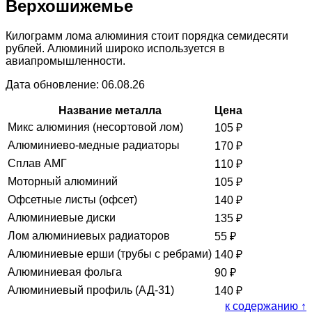
Верхошижемье
Килограмм лома алюминия стоит порядка семидесяти
рублей. Алюминий широко используется в
авиапромышленности.
Дата обновление: 06.08.26
Название металла
Цена
Микс алюминия (несортовой лом)
105
₽
Алюминиево-медные радиаторы
170
₽
Сплав АМГ
110
₽
Моторный алюминий
105
₽
Офсетные листы (офсет)
140
₽
Алюминиевые диски
135
₽
Лом алюминиевых радиаторов
55
₽
Алюминиевые ерши (трубы с ребрами)
140
₽
Алюминиевая фольга
90
₽
Алюминиевый профиль (АД-31)
140
₽
к содержанию ↑