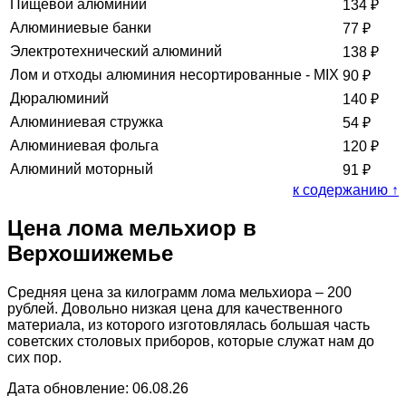
Пищевой алюминий
134
₽
Алюминиевые банки
77
₽
Электротехнический алюминий
138
₽
Лом и отходы алюминия несортированные - MIX
90
₽
Дюралюминий
140
₽
Алюминиевая стружка
54
₽
Алюминиевая фольга
120
₽
Алюминий моторный
91
₽
к содержанию ↑
Цена лома мельхиор в
Верхошижемье
Средняя цена за килограмм лома мельхиора – 200
рублей. Довольно низкая цена для качественного
материала, из которого изготовлялась большая часть
советских столовых приборов, которые служат нам до
сих пор.
Дата обновление: 06.08.26