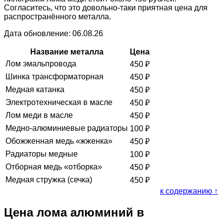
Согласитесь, что это довольно-таки приятная цена для
распространённого металла.
Дата обновление: 06.08.26
Название металла
Цена
Лом эмальпровода
450
₽
Шинка трансформаторная
450
₽
Медная катанка
450
₽
Электротехническая в масле
450
₽
Лом меди в масле
450
₽
Медно-алюминиевые радиаторы
100
₽
Обожженная медь «жженка»
450
₽
Радиаторы медные
100
₽
Отборная медь «отборка»
450
₽
Медная стружка (сечка)
450
₽
к содержанию ↑
Цена лома алюминий в