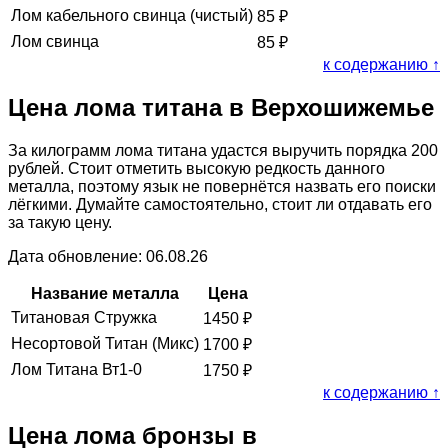
Лом кабельного свинца (чистый)
85
₽
Лом свинца
85
₽
к содержанию ↑
Цена лома титана в Верхошижемье
За килограмм лома титана удастся выручить порядка 200
рублей. Стоит отметить высокую редкость данного
металла, поэтому язык не повернётся назвать его поиски
лёгкими. Думайте самостоятельно, стоит ли отдавать его
за такую цену.
Дата обновление: 06.08.26
Название металла
Цена
Титановая Стружка
1450
₽
Несортовой Титан (Микс)
1700
₽
Лом Титана Вт1-0
1750
₽
к содержанию ↑
Цена лома бронзы в