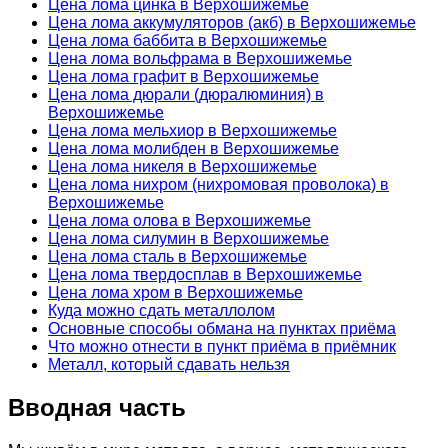
Цена лома цинка в Верхошижемье
Цена лома аккумуляторов (акб) в Верхошижемье
Цена лома баббита в Верхошижемье
Цена лома вольфрама в Верхошижемье
Цена лома графит в Верхошижемье
Цена лома дюрали (дюралюминия) в
Верхошижемье
Цена лома мельхиор в Верхошижемье
Цена лома молибден в Верхошижемье
Цена лома никеля в Верхошижемье
Цена лома нихром (нихромовая проволока) в
Верхошижемье
Цена лома олова в Верхошижемье
Цена лома силумин в Верхошижемье
Цена лома сталь в Верхошижемье
Цена лома твердосплав в Верхошижемье
Цена лома хром в Верхошижемье
Куда можно сдать металлолом
Основные способы обмана на пунктах приёма
Что можно отнести в пункт приёма в приёмник
Металл, который сдавать нельзя
Вводная часть