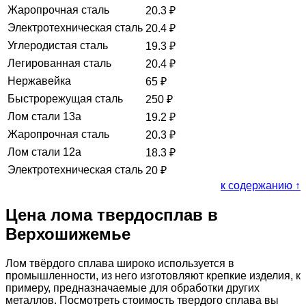
Жаропрочная сталь
20.3
₽
Электротехническая сталь
20.4
₽
Углеродистая сталь
19.3
₽
Легированная сталь
20.4
₽
Нержавейка
65
₽
Быстрорежущая сталь
250
₽
Лом стали 13а
19.2
₽
Жаропрочная сталь
20.3
₽
Лом стали 12а
18.3
₽
Электротехническая сталь
20
₽
к содержанию ↑
Цена лома твердосплав в
Верхошижемье
Лом твёрдого сплава широко используется в
промышленности, из него изготовляют крепкие изделия, к
примеру, предназначаемые для обработки других
металлов. Посмотреть стоимость твердого сплава вы