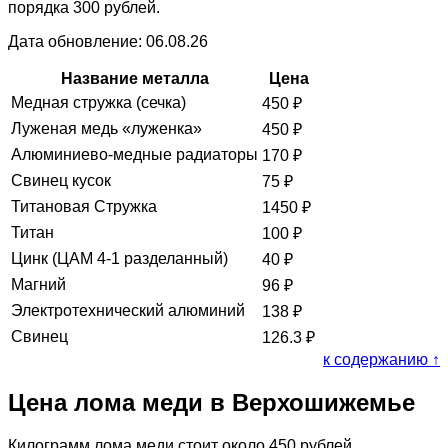
порядка 300 рублей.
Дата обновление: 06.08.26
Название металла
Цена
Медная стружка (сечка)
450
₽
Луженая медь «луженка»
450
₽
Алюминиево-медные радиаторы
170
₽
Свинец кусок
75
₽
Титановая Стружка
1450
₽
Титан
100
₽
Цинк (ЦАМ 4-1 разделанный)
40
₽
Магний
96
₽
Электротехнический алюминий
138
₽
Свинец
126.3
₽
к содержанию ↑
Цена лома меди в Верхошижемье
Килограмм лома меди стоит около 450 рублей.