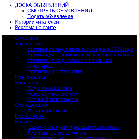
ДОСКА ОБЪЯВЛЕНИЙ
СМОТРЕТЬ ОБЪЯВЛЕНИЯ
Подать объявление
Истории читателей
Реклама на сайте
О проекте
Утилизация
Утилизация медицинских отходов в 2022 году
Утилизация огнетушителей различных типов
Утилизация ж/д шпал или шпалы как
вторсырье
Утилизация оргтехники
Пресс-релизы
Виды лома
Виды металлолома
Неметаллический лом
Военный металлолом
Оборудование
Металлоискатели
Бухгалтерия
Бизнес
Как открыть пункт приема металлолома
Лицензия на металлолом
Металлолом НДС. Облагается ли НДС