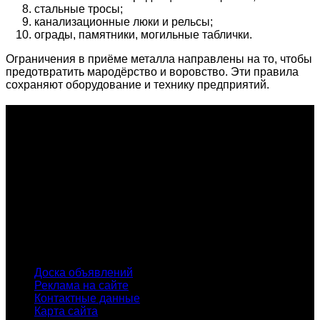
стальные тросы;
канализационные люки и рельсы;
ограды, памятники, могильные таблички.
Ограничения в приёме металла направлены на то, чтобы
предотвратить мародёрство и воровство. Эти правила
сохраняют оборудование и технику предприятий.
О проекте
Проект "XLOM" - самая полная и полезная информация о
рынке металлолома, вторсырья, а также утилизации и
переработке отходов, уделяются вопросы экологии в
России. Сайт постоянно пополняется новой и уникальной
тематической информацией. Скоро будет открыт каталог
пунктов приема металлолома и вторсырья по всем
городам России.
INFO
Доска объявлений
Реклама на сайте
Контактные данные
Карта сайта