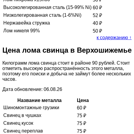
Высоколегированная сталь (15-99% Ni)
60
₽
Низколегированная сталь (1-6%Ni)
52
₽
Нержавейка стружка
40
₽
Лом никеля 99%
50
₽
к содержанию ↑
Цена лома свинца в Верхошижемье
Килограмм лома свинца стоит в районе 90 рублей. Стоит
отметить высокую распространённость этого металла,
поэтому его поиски и добыча не займут более нескольких
часов.
Дата обновление: 06.08.26
Название металла
Цена
Шиномонтажные грузики
60
₽
Свинец в чушках
75
₽
Свинец кусок
75
₽
Свинец переплав
75
₽