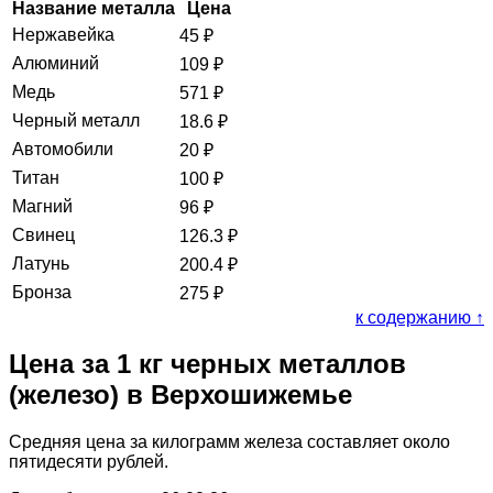
Название металла
Цена
Нержавейка
45
₽
Алюминий
109
₽
Медь
571
₽
Черный металл
18.6
₽
Автомобили
20
₽
Титан
100
₽
Магний
96
₽
Свинец
126.3
₽
Латунь
200.4
₽
Бронза
275
₽
к содержанию ↑
Цена за 1 кг черных металлов
(железо) в Верхошижемье
Средняя цена за килограмм железа составляет около
пятидесяти рублей.