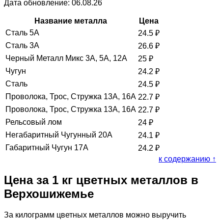
Дата обновление: 06.08.26
Название металла
Цена
Сталь 5А
24.5
₽
Сталь 3А
26.6
₽
Черный Металл Микс 3А, 5А, 12А
25
₽
Чугун
24.2
₽
Сталь
24.5
₽
Проволока, Трос, Стружка 13А, 16А
22.7
₽
Проволока, Трос, Стружка 13А, 16А
22.7
₽
Рельсовый лом
24
₽
Негабаритный Чугунный 20А
24.1
₽
Габаритный Чугун 17А
24.2
₽
к содержанию ↑
Цена за 1 кг цветных металлов в
Верхошижемье
За килограмм цветных металлов можно выручить