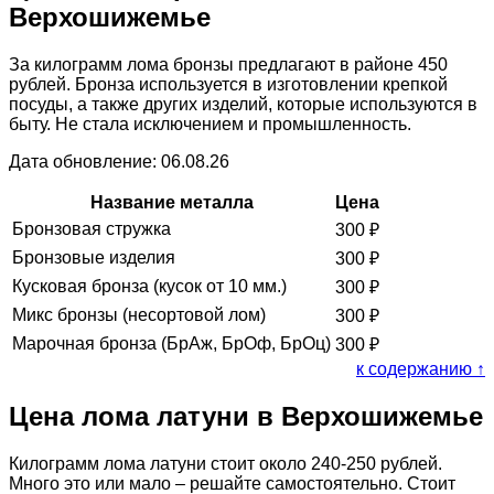
Верхошижемье
За килограмм лома бронзы предлагают в районе 450
рублей. Бронза используется в изготовлении крепкой
посуды, а также других изделий, которые используются в
быту. Не стала исключением и промышленность.
Дата обновление: 06.08.26
Название металла
Цена
Бронзовая стружка
300
₽
Бронзовые изделия
300
₽
Кусковая бронза (кусок от 10 мм.)
300
₽
Микс бронзы (несортовой лом)
300
₽
Марочная бронза (БрАж, БрОф, БрОц)
300
₽
к содержанию ↑
Цена лома латуни в Верхошижемье
Килограмм лома латуни стоит около 240-250 рублей.
Много это или мало – решайте самостоятельно. Стоит