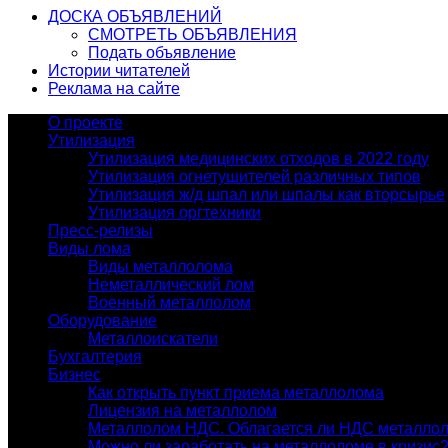
ДОСКА ОБЪЯВЛЕНИЙ
СМОТРЕТЬ ОБЪЯВЛЕНИЯ
Подать объявление
Истории читателей
Реклама на сайте
О проекте
Утилизация
Утилизация медицинских отходов в 2022 году
Утилизация огнетушителей различных типов
Утилизация ж/д шпал или шпалы как вторсырье
Утилизация оргтехники
Пресс-релизы
Виды лома
Виды металлолома
Неметаллический лом
Военный металлолом
Оборудование
Металлоискатели
Бухгалтерия
Бизнес
Как открыть пункт приема металлолома
Лицензия на металлолом
Металлолом НДС. Облагается ли НДС металло
Можно ли заработать на металлоломе в кризис