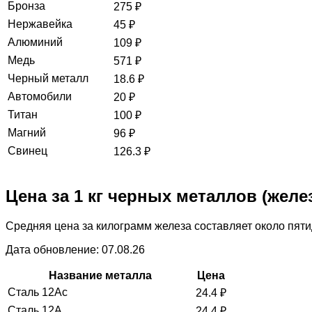
Бронза
275
₽
Нержавейка
45
₽
Алюминий
109
₽
Медь
571
₽
Черный металл
18.6
₽
Автомобили
20
₽
Титан
100
₽
Магний
96
₽
Свинец
126.3
₽
Цена за 1 кг черных металлов (желе
Средняя цена за килограмм железа составляет около пяти
Дата обновление: 07.08.26
Название металла
Цена
Сталь 12Ас
24.4
₽
Сталь 12А
24.4
₽