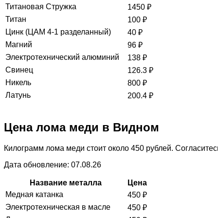
Титановая Стружка
1450
₽
Титан
100
₽
Цинк (ЦАМ 4-1 разделанный)
40
₽
Магний
96
₽
Электротехнический алюминий
138
₽
Свинец
126.3
₽
Никель
800
₽
Латунь
200.4
₽
Цена лома меди в Видном
Килограмм лома меди стоит около 450 рублей. Согласитесь
Дата обновление: 07.08.26
Название металла
Цена
Медная катанка
450
₽
Электротехническая в масле
450
₽