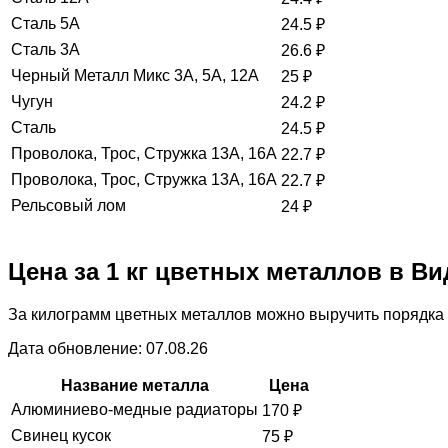
Сталь 5А
24.5
₽
Сталь 3А
26.6
₽
Черный Металл Микс 3А, 5А, 12А
25
₽
Чугун
24.2
₽
Сталь
24.5
₽
Проволока, Трос, Стружка 13А, 16А
22.7
₽
Проволока, Трос, Стружка 13А, 16А
22.7
₽
Рельсовый лом
24
₽
Цена за 1 кг цветных металлов в В
За килограмм цветных металлов можно выручить порядка 
Дата обновление: 07.08.26
Название металла
Цена
Алюминиево-медные радиаторы
170
₽
Свинец кусок
75
₽