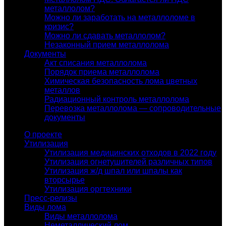
металлолом?
Можно ли заработать на металлоломе в
кризис?
Можно ли сдавать металлолом?
Незаконный прием металлолома
Документы
Акт списания металлолома
Порядок приема металлолома
Химическая безопасность лома цветных
металлов
Радиационный контроль металлолома
Перевозка металлолома — сопроводительные
документы
О проекте
Утилизация
Утилизация медицинских отходов в 2022 году
Утилизация огнетушителей различных типов
Утилизация ж/д шпал или шпалы как
вторсырье
Утилизация оргтехники
Пресс-релизы
Виды лома
Виды металлолома
Неметаллический лом