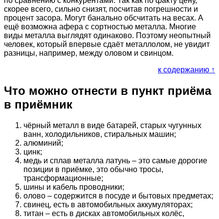
по сравнению с конкурентами. Так как по факту цену,
скорее всего, сильно снизят, посчитав погрешности и
процент засора. Могут банально обсчитать на весах. А
ещё возможна афера с сортностью металла. Многие
виды металла выглядят одинаково. Поэтому неопытный
человек, который впервые сдаёт металлолом, не увидит
разницы, например, между оловом и свинцом.
к содержанию ↑
Что можно отнести в пункт приёма
в приёмник
чёрный металл в виде батарей, старых чугунных
ванн, холодильников, стиральных машин;
алюминий;
цинк;
медь и сплав металла латунь – это самые дорогие
позиции в приёмке, это обычно тросы,
трансформационные;
шины и кабель проводники;
олово – содержится в посуде и бытовых предметах;
свинец, есть в автомобильных аккумуляторах;
титан – есть в дисках автомобильных колёс,