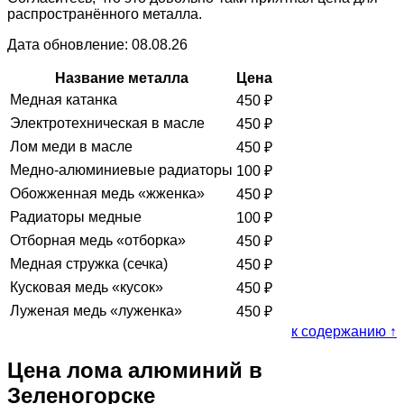
распространённого металла.
Дата обновление: 08.08.26
Название металла
Цена
Медная катанка
450
₽
Электротехническая в масле
450
₽
Лом меди в масле
450
₽
Медно-алюминиевые радиаторы
100
₽
Обожженная медь «жженка»
450
₽
Радиаторы медные
100
₽
Отборная медь «отборка»
450
₽
Медная стружка (сечка)
450
₽
Кусковая медь «кусок»
450
₽
Луженая медь «луженка»
450
₽
к содержанию ↑
Цена лома алюминий в
Зеленогорске