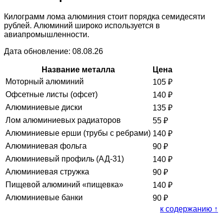
Килограмм лома алюминия стоит порядка семидесяти
рублей. Алюминий широко используется в
авиапромышленности.
Дата обновление: 08.08.26
Название металла
Цена
Моторный алюминий
105
₽
Офсетные листы (офсет)
140
₽
Алюминиевые диски
135
₽
Лом алюминиевых радиаторов
55
₽
Алюминиевые ерши (трубы с ребрами)
140
₽
Алюминиевая фольга
90
₽
Алюминиевый профиль (АД-31)
140
₽
Алюминиевая стружка
90
₽
Пищевой алюминий «пищевка»
140
₽
Алюминиевые банки
90
₽
к содержанию ↑