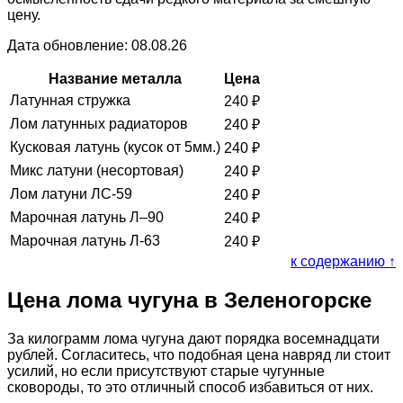
цену.
Дата обновление: 08.08.26
Название металла
Цена
Латунная стружка
240
₽
Лом латунных радиаторов
240
₽
Кусковая латунь (кусок от 5мм.)
240
₽
Микс латуни (несортовая)
240
₽
Лом латуни ЛС-59
240
₽
Марочная латунь Л–90
240
₽
Марочная латунь Л-63
240
₽
к содержанию ↑
Цена лома чугуна в Зеленогорске
За килограмм лома чугуна дают порядка восемнадцати
рублей. Согласитесь, что подобная цена навряд ли стоит
усилий, но если присутствуют старые чугунные
сковороды, то это отличный способ избавиться от них.