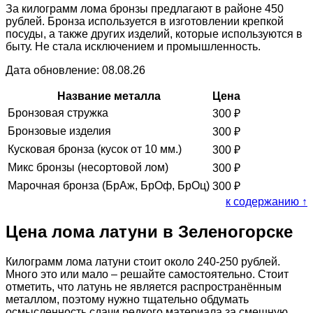
За килограмм лома бронзы предлагают в районе 450
рублей. Бронза используется в изготовлении крепкой
посуды, а также других изделий, которые используются в
быту. Не стала исключением и промышленность.
Дата обновление: 08.08.26
Название металла
Цена
Бронзовая стружка
300
₽
Бронзовые изделия
300
₽
Кусковая бронза (кусок от 10 мм.)
300
₽
Микс бронзы (несортовой лом)
300
₽
Марочная бронза (БрАж, БрОф, БрОц)
300
₽
к содержанию ↑
Цена лома латуни в Зеленогорске
Килограмм лома латуни стоит около 240-250 рублей.
Много это или мало – решайте самостоятельно. Стоит
отметить, что латунь не является распространённым
металлом, поэтому нужно тщательно обдумать
осмысленность сдачи редкого материала за смешную