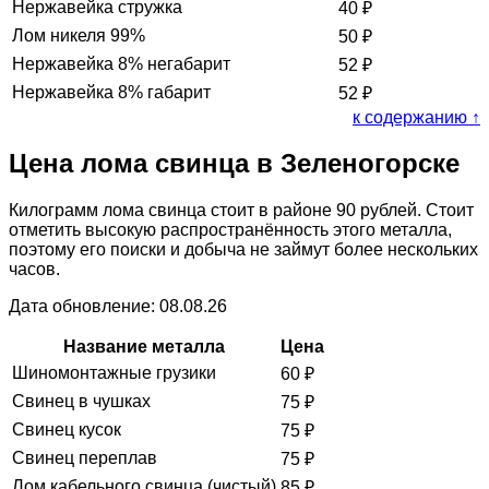
Нержавейка стружка
40
₽
Лом никеля 99%
50
₽
Нержавейка 8% негабарит
52
₽
Нержавейка 8% габарит
52
₽
к содержанию ↑
Цена лома свинца в Зеленогорске
Килограмм лома свинца стоит в районе 90 рублей. Стоит
отметить высокую распространённость этого металла,
поэтому его поиски и добыча не займут более нескольких
часов.
Дата обновление: 08.08.26
Название металла
Цена
Шиномонтажные грузики
60
₽
Свинец в чушках
75
₽
Свинец кусок
75
₽
Свинец переплав
75
₽
Лом кабельного свинца (чистый)
85
₽