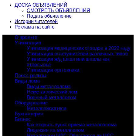
ДОСКА ОБЪЯВЛЕНИЙ
СМОТРЕТЬ ОБЪЯВЛЕНИЯ
Подать объявление
Истории читателей
Реклама на сайте
О проекте
Утилизация
Утилизация медицинских отходов в 2022 году
Утилизация огнетушителей различных типов
Утилизация ж/д шпал или шпалы как
вторсырье
Утилизация оргтехники
Пресс-релизы
Виды лома
Виды металлолома
Неметаллический лом
Военный металлолом
Оборудование
Металлоискатели
Бухгалтерия
Бизнес
Как открыть пункт приема металлолома
Лицензия на металлолом
Металлолом НДС. Облагается ли НДС