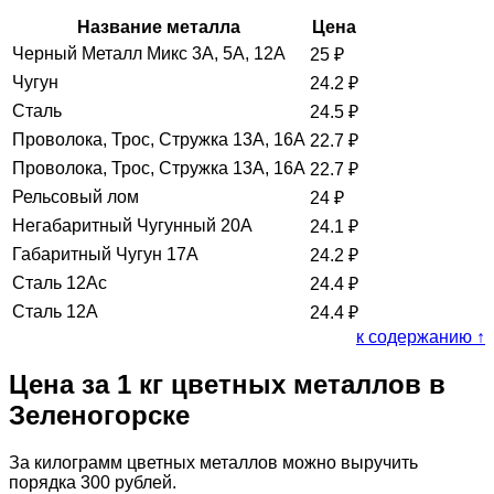
Название металла
Цена
Черный Металл Микс 3А, 5А, 12А
25
₽
Чугун
24.2
₽
Сталь
24.5
₽
Проволока, Трос, Стружка 13А, 16А
22.7
₽
Проволока, Трос, Стружка 13А, 16А
22.7
₽
Рельсовый лом
24
₽
Негабаритный Чугунный 20А
24.1
₽
Габаритный Чугун 17А
24.2
₽
Сталь 12Ас
24.4
₽
Сталь 12А
24.4
₽
к содержанию ↑
Цена за 1 кг цветных металлов в
Зеленогорске
За килограмм цветных металлов можно выручить
порядка 300 рублей.