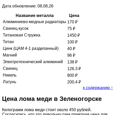
Дата обновление: 08.08.26
Название металла
Цена
Алюминиево-медные радиаторы
170
₽
Свинец кусок
75
₽
Титановая Стружка
1450
₽
Титан
100
₽
Цинк (ЦАМ 4-1 разделанный)
40
₽
Магний
96
₽
Электротехнический алюминий
138
₽
Свинец
126.3
₽
Никель
800
₽
Латунь
200.4
₽
к содержанию ↑
Цена лома меди в Зеленогорске
Килограмм лома меди стоит около 450 рублей.
Согласитесь, что это довольно-таки приятная цена для