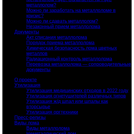
металлолом?
Можно ли заработать на металлоломе в
кризис?
Можно ли сдавать металлолом?
Незаконный прием металлолома
Документы
Акт списания металлолома
Порядок приема металлолома
Химическая безопасность лома цветных
металлов
Радиационный контроль металлолома
Перевозка металлолома — сопроводительные
документы
О проекте
Утилизация
Утилизация медицинских отходов в 2022 году
Утилизация огнетушителей различных типов
Утилизация ж/д шпал или шпалы как
вторсырье
Утилизация оргтехники
Пресс-релизы
Виды лома
Виды металлолома
Неметаллический лом