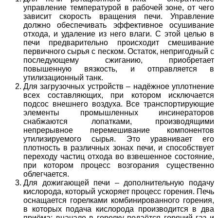
управление температурой в рабочей зоне, от чего
зависит скорость вращения печи. Управление
должно обеспечивать эффективное осушивание
отхода, и удаление из него влаги. С этой целью в
печи предварительно происходит смешивание
первичного сырья с песком. Остаток, непригодный с
последующему сжиганию, приобретает
повышенную вязкость, и отправляется в
утилизационный танк.
Для загрузочных устройств – надёжное уплотнение
всех составляющих, при котором исключается
подсос внешнего воздуха. Все транспортирующие
элементы промышленных инсинераторов
снабжаются лопатками, производящими
непрерывное перемешивание компонентов
утилизируемого сырья. Это уравнивает его
плотность в различных зонах печи, и способствует
переходу частиц отхода во взвешенное состояние,
при котором процесс возгорания существенно
облегчается.
Для дожигающей печи – дополнительную подачу
кислорода, который ускоряет процесс горения. Печь
оснащается горелками комбинированного горения,
в которых подача кислорода производится в два
приёма: вначале в горелку подаётся горячий газ и