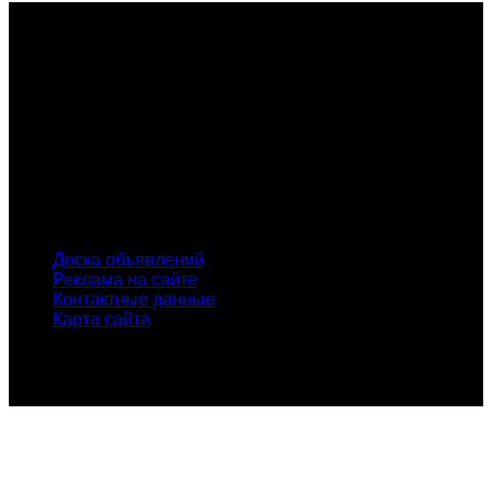
О проекте
Проект "XLOM" - самая полная и полезная информация о
рынке металлолома, вторсырья, а также утилизации и
переработке отходов, уделяются вопросы экологии в
России. Сайт постоянно пополняется новой и уникальной
тематической информацией. Скоро будет открыт каталог
пунктов приема металлолома и вторсырья по всем
городам России.
INFO
Доска объявлений
Реклама на сайте
Контактные данные
Карта сайта
© Проект "xLOM" - всероссийский журнал о металлоломе
и вторсырье. Копирование материалов сайта без
указания активной ссылки запрещено!