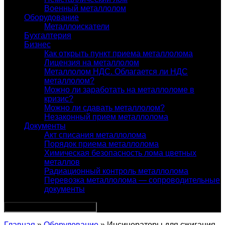
Военный металлолом
Оборудование
Металлоискатели
Бухгалтерия
Бизнес
Как открыть пункт приема металлолома
Лицензия на металлолом
Металлолом НДС. Облагается ли НДС
металлолом?
Можно ли заработать на металлоломе в
кризис?
Можно ли сдавать металлолом?
Незаконный прием металлолома
Документы
Акт списания металлолома
Порядок приема металлолома
Химическая безопасность лома цветных
металлов
Радиационный контроль металлолома
Перевозка металлолома — сопроводительные
документы
Главная
»
Оборудование
» Инсинераторы для сжигания