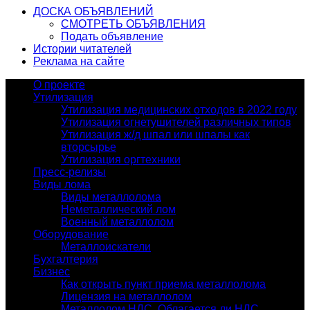
ДОСКА ОБЪЯВЛЕНИЙ
СМОТРЕТЬ ОБЪЯВЛЕНИЯ
Подать объявление
Истории читателей
Реклама на сайте
О проекте
Утилизация
Утилизация медицинских отходов в 2022 году
Утилизация огнетушителей различных типов
Утилизация ж/д шпал или шпалы как
вторсырье
Утилизация оргтехники
Пресс-релизы
Виды лома
Виды металлолома
Неметаллический лом
Военный металлолом
Оборудование
Металлоискатели
Бухгалтерия
Бизнес
Как открыть пункт приема металлолома
Лицензия на металлолом
Металлолом НДС. Облагается ли НДС