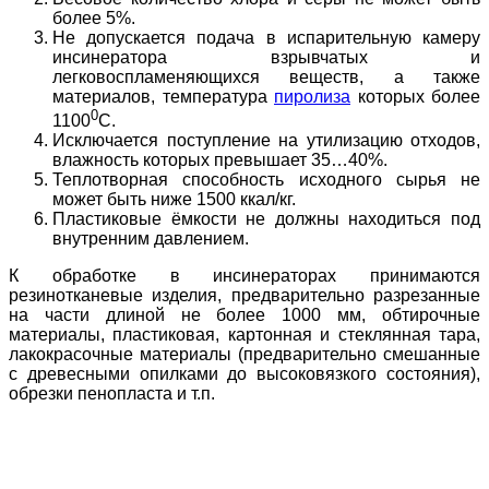
более 5%.
Не допускается подача в испарительную камеру
инсинератора взрывчатых и
легковоспламеняющихся веществ, а также
материалов, температура
пиролиза
которых более
0
1100
С.
Исключается поступление на утилизацию отходов,
влажность которых превышает 35…40%.
Теплотворная способность исходного сырья не
может быть ниже 1500 ккал/кг.
Пластиковые ёмкости не должны находиться под
внутренним давлением.
К обработке в инсинераторах принимаются
резинотканевые изделия, предварительно разрезанные
на части длиной не более 1000 мм, обтирочные
материалы, пластиковая, картонная и стеклянная тара,
лакокрасочные материалы (предварительно смешанные
с древесными опилками до высоковязкого состояния),
обрезки пенопласта и т.п.