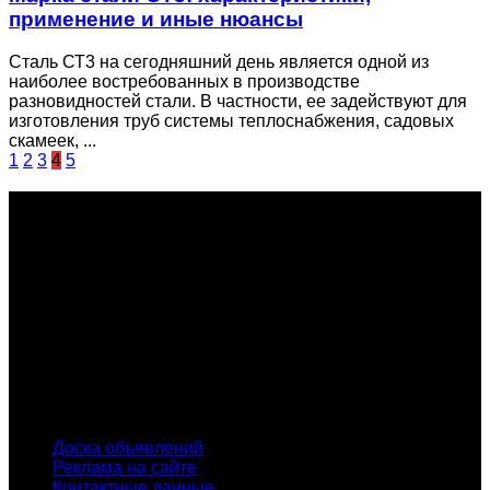
применение и иные нюансы
Сталь СТ3 на сегодняшний день является одной из
наиболее востребованных в производстве
разновидностей стали. В частности, ее задействуют для
изготовления труб системы теплоснабжения, садовых
скамеек, ...
1
2
3
4
5
О проекте
Проект "XLOM" - самая полная и полезная информация о
рынке металлолома, вторсырья, а также утилизации и
переработке отходов, уделяются вопросы экологии в
России. Сайт постоянно пополняется новой и уникальной
тематической информацией. Скоро будет открыт каталог
пунктов приема металлолома и вторсырья по всем
городам России.
INFO
Доска объявлений
Реклама на сайте
Контактные данные