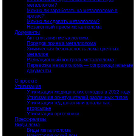
металлолом?
Можно ли заработать на металлоломе в
кризис?
Можно ли сдавать металлолом?
Незаконный прием металлолома
Документы
Акт списания металлолома
Порядок приема металлолома
Химическая безопасность лома цветных
металлов
Радиационный контроль металлолома
Перевозка металлолома — сопроводительные
документы
О проекте
Утилизация
Утилизация медицинских отходов в 2022 году
Утилизация огнетушителей различных типов
Утилизация ж/д шпал или шпалы как
вторсырье
Утилизация оргтехники
Пресс-релизы
Виды лома
Виды металлолома
Неметаллический лом