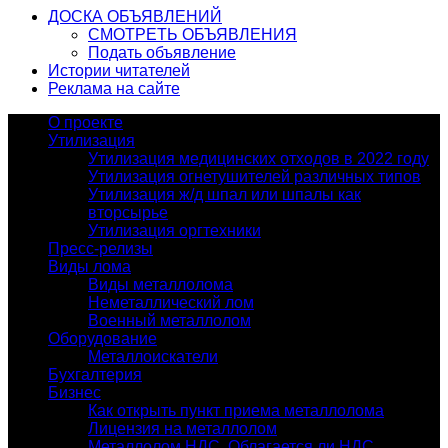
ДОСКА ОБЪЯВЛЕНИЙ
СМОТРЕТЬ ОБЪЯВЛЕНИЯ
Подать объявление
Истории читателей
Реклама на сайте
О проекте
Утилизация
Утилизация медицинских отходов в 2022 году
Утилизация огнетушителей различных типов
Утилизация ж/д шпал или шпалы как
вторсырье
Утилизация оргтехники
Пресс-релизы
Виды лома
Виды металлолома
Неметаллический лом
Военный металлолом
Оборудование
Металлоискатели
Бухгалтерия
Бизнес
Как открыть пункт приема металлолома
Лицензия на металлолом
Металлолом НДС. Облагается ли НДС