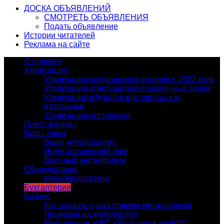
ДОСКА ОБЪЯВЛЕНИЙ
СМОТРЕТЬ ОБЪЯВЛЕНИЯ
Подать объявление
Истории читателей
Реклама на сайте
О проекте
Утилизация
Утилизация медицинских отходов в 2022 году
Утилизация огнетушителей различных типов
Утилизация ж/д шпал или шпалы как
вторсырье
Утилизация оргтехники
Пресс-релизы
Виды лома
Виды металлолома
Неметаллический лом
Военный металлолом
Оборудование
Металлоискатели
Бухгалтерия
Бизнес
Как открыть пункт приема металлолома
Лицензия на металлолом
Металлолом НДС. Облагается ли НДС