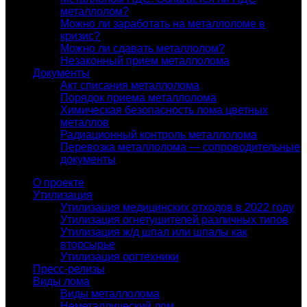
металлолом?
Можно ли заработать на металлоломе в
кризис?
Можно ли сдавать металлолом?
Незаконный прием металлолома
Документы
Акт списания металлолома
Порядок приема металлолома
Химическая безопасность лома цветных
металлов
Радиационный контроль металлолома
Перевозка металлолома — сопроводительные
документы
О проекте
Утилизация
Утилизация медицинских отходов в 2022 году
Утилизация огнетушителей различных типов
Утилизация ж/д шпал или шпалы как
вторсырье
Утилизация оргтехники
Пресс-релизы
Виды лома
Виды металлолома
Неметаллический лом