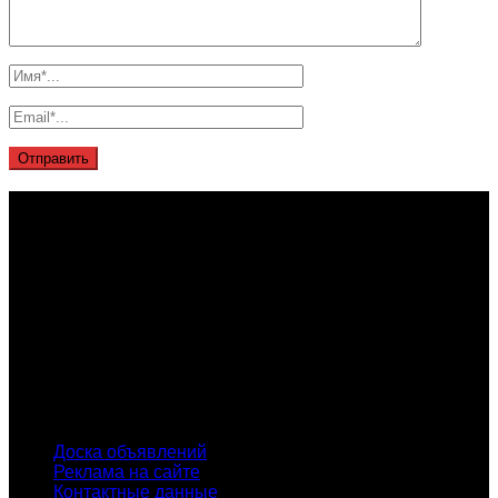
О проекте
Проект "XLOM" - самая полная и полезная информация о
рынке металлолома, вторсырья, а также утилизации и
переработке отходов, уделяются вопросы экологии в
России. Сайт постоянно пополняется новой и уникальной
тематической информацией. Скоро будет открыт каталог
пунктов приема металлолома и вторсырья по всем
городам России.
INFO
Доска объявлений
Реклама на сайте
Контактные данные