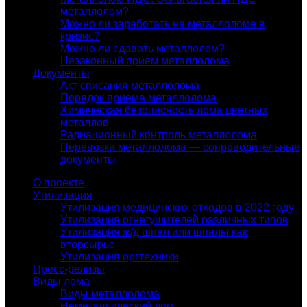
металлолом?
Можно ли заработать на металлоломе в
кризис?
Можно ли сдавать металлолом?
Незаконный прием металлолома
Документы
Акт списания металлолома
Порядок приема металлолома
Химическая безопасность лома цветных
металлов
Радиационный контроль металлолома
Перевозка металлолома — сопроводительные
документы
О проекте
Утилизация
Утилизация медицинских отходов в 2022 году
Утилизация огнетушителей различных типов
Утилизация ж/д шпал или шпалы как
вторсырье
Утилизация оргтехники
Пресс-релизы
Виды лома
Виды металлолома
Неметаллический лом