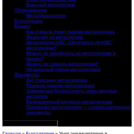
Военный металлолом
Оборудование
Металлоискатели
Бухгалтерия
Бизнес
Как открыть пункт приема металлолома
Лицензия на металлолом
Металлолом НДС. Облагается ли НДС
металлолом?
Можно ли заработать на металлоломе в
кризис?
Можно ли сдавать металлолом?
Незаконный прием металлолома
Документы
Акт списания металлолома
Порядок приема металлолома
Химическая безопасность лома цветных
металлов
Радиационный контроль металлолома
Перевозка металлолома — сопроводительные
документы
Главная
»
Бухгалтерия
» Учет аккумуляторов в