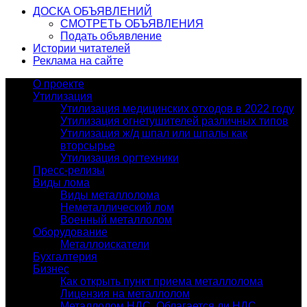
ДОСКА ОБЪЯВЛЕНИЙ
СМОТРЕТЬ ОБЪЯВЛЕНИЯ
Подать объявление
Истории читателей
Реклама на сайте
О проекте
Утилизация
Утилизация медицинских отходов в 2022 году
Утилизация огнетушителей различных типов
Утилизация ж/д шпал или шпалы как
вторсырье
Утилизация оргтехники
Пресс-релизы
Виды лома
Виды металлолома
Неметаллический лом
Военный металлолом
Оборудование
Металлоискатели
Бухгалтерия
Бизнес
Как открыть пункт приема металлолома
Лицензия на металлолом
Металлолом НДС. Облагается ли НДС