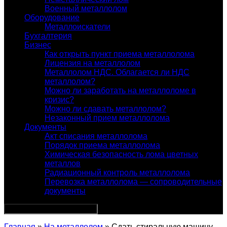
Военный металлолом
Оборудование
Металлоискатели
Бухгалтерия
Бизнес
Как открыть пункт приема металлолома
Лицензия на металлолом
Металлолом НДС. Облагается ли НДС
металлолом?
Можно ли заработать на металлоломе в
кризис?
Можно ли сдавать металлолом?
Незаконный прием металлолома
Документы
Акт списания металлолома
Порядок приема металлолома
Химическая безопасность лома цветных
металлов
Радиационный контроль металлолома
Перевозка металлолома — сопроводительные
документы
Главная
»
На металлолом
» Сдать стиральную машину