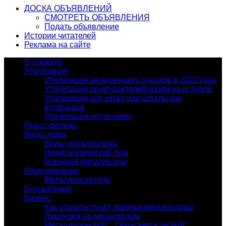
ДОСКА ОБЪЯВЛЕНИЙ
СМОТРЕТЬ ОБЪЯВЛЕНИЯ
Подать объявление
Истории читателей
Реклама на сайте
О проекте
Утилизация
Утилизация медицинских отходов в 2022 году
Утилизация огнетушителей различных типов
Утилизация ж/д шпал или шпалы как
вторсырье
Утилизация оргтехники
Пресс-релизы
Виды лома
Виды металлолома
Неметаллический лом
Военный металлолом
Оборудование
Металлоискатели
Бухгалтерия
Бизнес
Как открыть пункт приема металлолома
Лицензия на металлолом
Металлолом НДС. Облагается ли НДС