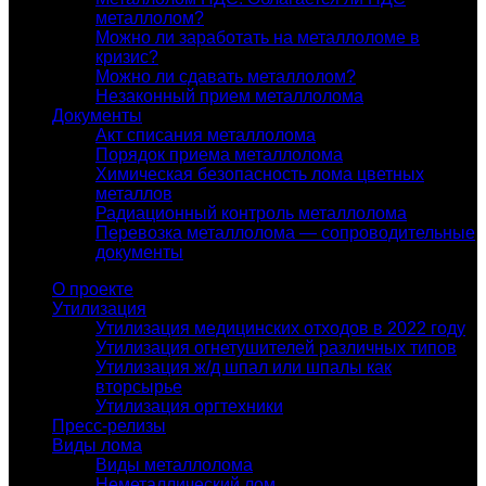
металлолом?
Можно ли заработать на металлоломе в
кризис?
Можно ли сдавать металлолом?
Незаконный прием металлолома
Документы
Акт списания металлолома
Порядок приема металлолома
Химическая безопасность лома цветных
металлов
Радиационный контроль металлолома
Перевозка металлолома — сопроводительные
документы
О проекте
Утилизация
Утилизация медицинских отходов в 2022 году
Утилизация огнетушителей различных типов
Утилизация ж/д шпал или шпалы как
вторсырье
Утилизация оргтехники
Пресс-релизы
Виды лома
Виды металлолома
Неметаллический лом