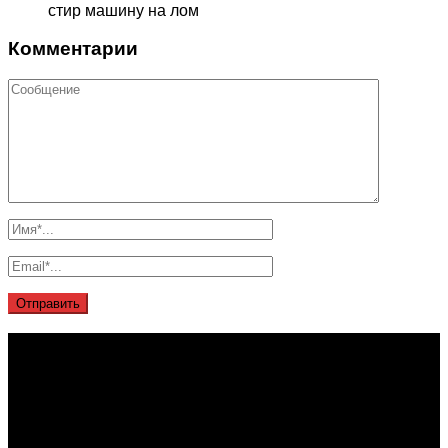
стир машину на лом
Комментарии
О проекте
Проект "XLOM" - самая полная и полезная информация о
рынке металлолома, вторсырья, а также утилизации и
переработке отходов, уделяются вопросы экологии в
России. Сайт постоянно пополняется новой и уникальной