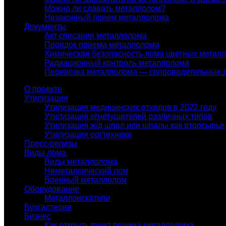
Можно ли сдавать металлолом?
Незаконный прием металлолома
Документы
Акт списания металлолома
Порядок приема металлолома
Химическая безопасность лома цветных метал
Радиационный контроль металлолома
Перевозка металлолома — сопроводительные 
О проекте
Утилизация
Утилизация медицинских отходов в 2022 году
Утилизация огнетушителей различных типов
Утилизация ж/д шпал или шпалы как вторсырье
Утилизация оргтехники
Пресс-релизы
Виды лома
Виды металлолома
Неметаллический лом
Военный металлолом
Оборудование
Металлоискатели
Бухгалтерия
Бизнес
Как открыть пункт приема металлолома