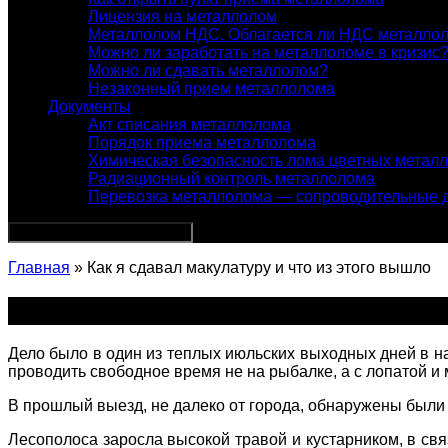
Лицензия на металлолом
Металлолом НДС. Облагается ли НДС металло
Можно ли заработать на металлоломе в кризис
Можно ли сдавать металлолом?
Незаконный прием металлолома
Документы
Акт списания металлолома
Порядок приема металлолома
Химическая безопасность лома цветных метал
Радиационный контроль металлолома
Перевозка металлолома — сопроводительные 
Главная
» Как я сдавал макулатуру и что из этого вышло
Как я сдавал макулатуру и что из э
Дело было в один из теплых июльских выходных дней в на
проводить свободное время не на рыбалке, а с лопатой и 
В прошлый выезд, не далеко от города, обнаружены были
Лесополоса заросла высокой травой и кустарником, в свя