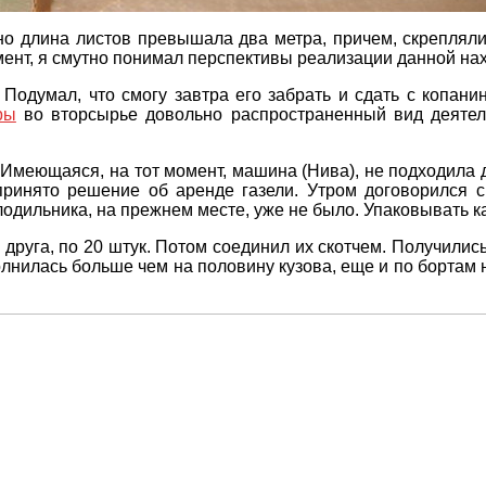
но длина листов превышала два метра, причем, скреплял
ент, я смутно понимал перспективы реализации данной нах
 Подумал, что смогу завтра его забрать и сдать с копани
ры
во вторсырье довольно распространенный вид деятел
д. Имеющаяся, на тот момент, машина (Нива), не подходи
принято решение об аренде газели. Утром договорился с
лодильника, на прежнем месте, уже не было. Упаковывать ка
 друга, по 20 штук. Потом соединил их скотчем. Получилис
олнилась больше чем на половину кузова, еще и по бортам 