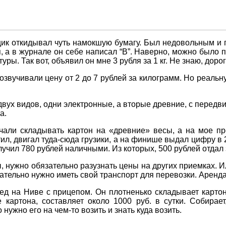
к откидывал чуть намокшую бумагу. Был недовольным и п
я, а в журнале он себе написал “В”. Наверно, можно было п
. Так вот, объявил он мне 3 рубля за 1 кг. Не знаю, дорого
звучивали цену от 2 до 7 рублей за килограмм. Но реальну
двух видов, одни электронные, а вторые древние, с пере
а.
али складывать картон на «древние» весы, а на мое пре
тил, двигал туда-сюда грузики, а на финише выдал цифру в 
лучил 780 рублей наличными. Из которых, 500 рублей отдал 
 нужно обязательно разузнать цены на других приемках. Ил
бязательно нужно иметь свой транспорт для перевозки. Арен
дед на Ниве с прицепом. Он плотненько складывает карто
 картона, составляет около 1000 руб. в сутки. Собирае
нужно его на чем-то возить и знать куда возить.