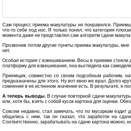
Сам процесс приема макулатуры не понравился. Приемщи
что-то себе под нос. Я только понял, что категория плоха
момента даже не представлял сам алгоритм сдачи макулатуры
Прозвонив потом другие пункты приема макулатуры, мне о
нет.
Особая история с взвешиванием. Весы в приемке стояли 
платформу для взвешивания, она выглядела как самоделк
Приемщик, совместно со своим подсобным рабочим, нач
предназначены для этого. Ну вот явно же врал. Долго кру
сомнения в ее истинном значении есть. В результате, я по
А теперь выводы.
В случае повторной сдачи макулатуры,
или, хотя бы, взять с собой кусок картона для оценки. О
Совсем недавно, стал замечать, что по мусоркам ездит 
общались с ним, так он сказал, что заработок на сдаче
Соответственно, зарабатывать на сдаче картона можно, но 