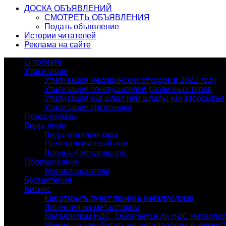
ДОСКА ОБЪЯВЛЕНИЙ
СМОТРЕТЬ ОБЪЯВЛЕНИЯ
Подать объявление
Истории читателей
Реклама на сайте
О проекте
Утилизация
Утилизация медицинских отходов в 2022 году
Утилизация огнетушителей различных типов
Утилизация ж/д шпал или шпалы как вторсырье
Утилизация оргтехники
Пресс-релизы
Виды лома
Виды металлолома
Неметаллический лом
Военный металлолом
Оборудование
Металлоискатели
Бухгалтерия
Бизнес
Как открыть пункт приема металлолома
Лицензия на металлолом
Металлолом НДС. Облагается ли НДС металло
Можно ли заработать на металлоломе в кризис