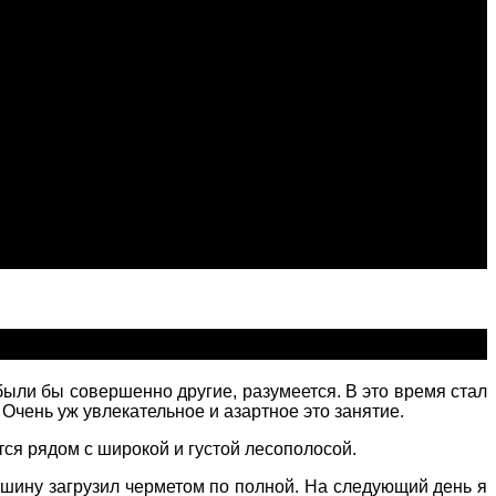
были бы совершенно другие, разумеется. В это время стал
 Очень уж увлекательное и азартное это занятие.
ся рядом с широкой и густой лесополосой.
машину загрузил черметом по полной. На следующий день я