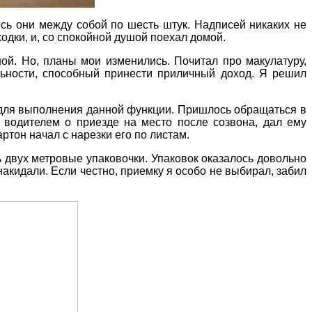
ись они между собой по шесть штук. Надписей никаких не
одки, и, со спокойной душой поехал домой.
ной. Но, планы мои изменились. Почитал про макулатуру,
ьности, способный принести приличный доход. Я решил
ла для выполнения данной функции. Пришлось обращаться в
 водителем о приезде на место после созвона, дал ему
ртон начал с нарезки его по листам.
ь двух метровые упаковочки. Упаковок оказалось довольно
накидали. Если честно, приемку я особо не выбирал, забил