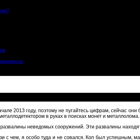
лом?
?
лов
документы
того вышло
чале 2013 году, поэтому не пугайтесь цифрам, сейчас они 
металлодетектором в руках в поисках монет и металлолома.
 развалины неведомых сооружений. Эти развалины находят
зи с чем, я особо туда и не совался. Коп был успешным, 