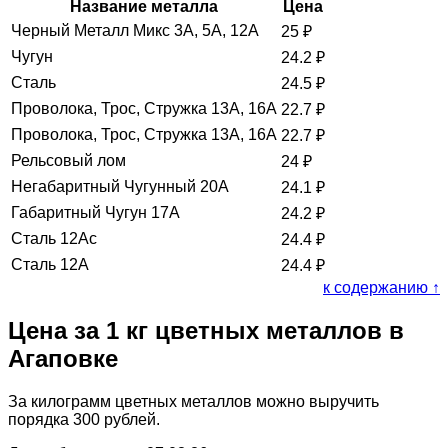
Название металла
Цена
Черный Металл Микс 3А, 5А, 12А
25
₽
Чугун
24.2
₽
Сталь
24.5
₽
Проволока, Трос, Стружка 13А, 16А
22.7
₽
Проволока, Трос, Стружка 13А, 16А
22.7
₽
Рельсовый лом
24
₽
Негабаритный Чугунный 20А
24.1
₽
Габаритный Чугун 17А
24.2
₽
Сталь 12Ас
24.4
₽
Сталь 12А
24.4
₽
к содержанию ↑
Цена за 1 кг цветных металлов в
Агаповке
За килограмм цветных металлов можно выручить
порядка 300 рублей.