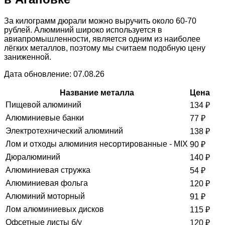
За килограмм дюрали можно выручить около 60-70
рублей. Алюминий широко используется в
авиапромышленности, является одним из наиболее
лёгких металлов, поэтому мы считаем подобную цену
заниженной.
Дата обновление: 07.08.26
Название металла
Цена
Пищевой алюминий
134
₽
Алюминиевые банки
77
₽
Электротехнический алюминий
138
₽
Лом и отходы алюминия несортированные - MIX
90
₽
Дюралюминий
140
₽
Алюминиевая стружка
54
₽
Алюминиевая фольга
120
₽
Алюминий моторный
91
₽
Лом алюминиевых дисков
115
₽
Офсетные листы б/у
120
₽