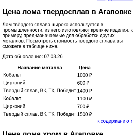
Цена лома твердосплав в Агаповке
Лом твёрдого сплава широко используется в
промышленности, из него изготовляют крепкие изделия, к
примеру, предназначаемые для обработки других
металлов. Посмотреть стоимость твердого сплава вы
сможете в таблице ниже.
Дата обновление: 07.08.26
Название металла
Цена
Кобальт
1000
₽
Цирконий
600
₽
Твердый сплав, ВК, ТК, Победит
1400
₽
Кобальт
1100
₽
Цирконий
700
₽
Твердый сплав, ВК, ТК, Победит
1500
₽
к содержанию ↑
Цена лома хром в Агаповке