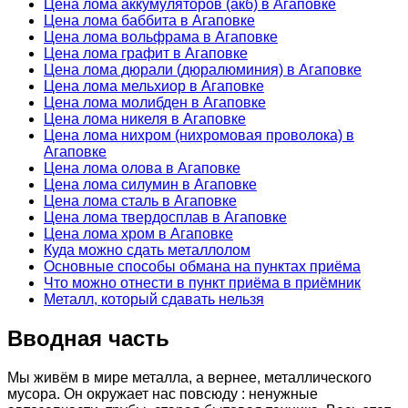
Цена лома аккумуляторов (акб) в Агаповке
Цена лома баббита в Агаповке
Цена лома вольфрама в Агаповке
Цена лома графит в Агаповке
Цена лома дюрали (дюралюминия) в Агаповке
Цена лома мельхиор в Агаповке
Цена лома молибден в Агаповке
Цена лома никеля в Агаповке
Цена лома нихром (нихромовая проволока) в
Агаповке
Цена лома олова в Агаповке
Цена лома силумин в Агаповке
Цена лома сталь в Агаповке
Цена лома твердосплав в Агаповке
Цена лома хром в Агаповке
Куда можно сдать металлолом
Основные способы обмана на пунктах приёма
Что можно отнести в пункт приёма в приёмник
Металл, который сдавать нельзя
Вводная часть
Мы живём в мире металла, а вернее, металлического
мусора. Он окружает нас повсюду : ненужные