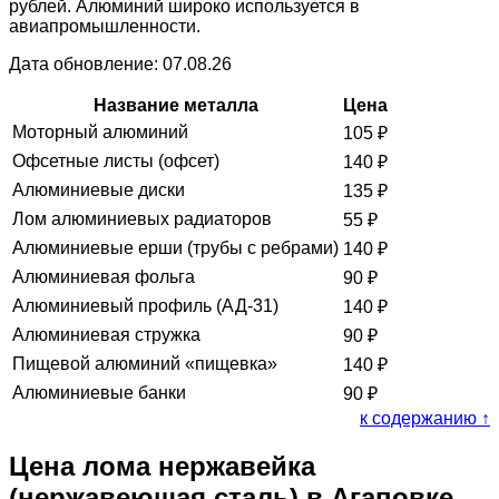
рублей. Алюминий широко используется в
авиапромышленности.
Дата обновление: 07.08.26
Название металла
Цена
Моторный алюминий
105
₽
Офсетные листы (офсет)
140
₽
Алюминиевые диски
135
₽
Лом алюминиевых радиаторов
55
₽
Алюминиевые ерши (трубы с ребрами)
140
₽
Алюминиевая фольга
90
₽
Алюминиевый профиль (АД-31)
140
₽
Алюминиевая стружка
90
₽
Пищевой алюминий «пищевка»
140
₽
Алюминиевые банки
90
₽
к содержанию ↑
Цена лома нержавейка
(нержавеющая сталь) в Агаповке