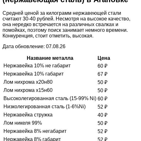
Средней ценой за килограмм нержавеющей стали
считают 30-40 рублей. Несмотря на высокое качество,
она нередко встречается на различных свалках и
помойках, поэтому поиск занимает немного времени.
Конкуренция, стоит отметить, высокая.
Дата обновление: 07.08.26
Название металла
Цена
Нержавейка 10% не габарит
60
₽
Нержавейка 10% габарит
67
₽
Лом нихрома х20н80
50
₽
Лом нихрома х15н60
50
₽
Высоколегированная сталь (15-99% Ni)
60
₽
Низколегированная сталь (1-6%Ni)
52
₽
Нержавейка стружка
40
₽
Лом никеля 99%
50
₽
Нержавейка 8% негабарит
52
₽
Нержавейка 8% габарит
52
₽