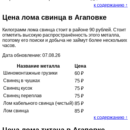
к содержанию ↑
Цена лома свинца в Агаповке
Килограмм лома свинца стоит в районе 90 рублей. Стоит
отметить высокую распространённость этого металла,
поэтому его поиски и добыча не займут более нескольких
часов.
Дата обновление: 07.08.26
Название металла
Цена
Шиномонтажные грузики
60
₽
Свинец в чушках
75
₽
Свинец кусок
75
₽
Свинец переплав
75
₽
Лом кабельного свинца (чистый)
85
₽
Лом свинца
85
₽
к содержанию ↑
Цена лома титана в Агаповке