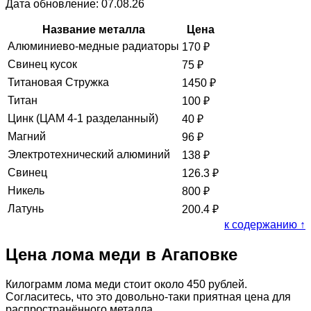
Дата обновление: 07.08.26
Название металла
Цена
Алюминиево-медные радиаторы
170
₽
Свинец кусок
75
₽
Титановая Стружка
1450
₽
Титан
100
₽
Цинк (ЦАМ 4-1 разделанный)
40
₽
Магний
96
₽
Электротехнический алюминий
138
₽
Свинец
126.3
₽
Никель
800
₽
Латунь
200.4
₽
к содержанию ↑
Цена лома меди в Агаповке
Килограмм лома меди стоит около 450 рублей.
Согласитесь, что это довольно-таки приятная цена для
распространённого металла.