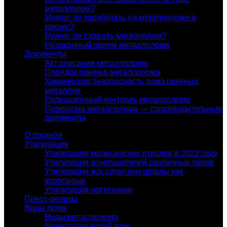
металлолом?
Можно ли заработать на металлоломе в
кризис?
Можно ли сдавать металлолом?
Незаконный прием металлолома
Документы
Акт списания металлолома
Порядок приема металлолома
Химическая безопасность лома цветных
металлов
Радиационный контроль металлолома
Перевозка металлолома — сопроводительные
документы
О проекте
Утилизация
Утилизация медицинских отходов в 2022 году
Утилизация огнетушителей различных типов
Утилизация ж/д шпал или шпалы как
вторсырье
Утилизация оргтехники
Пресс-релизы
Виды лома
Виды металлолома
Неметаллический лом