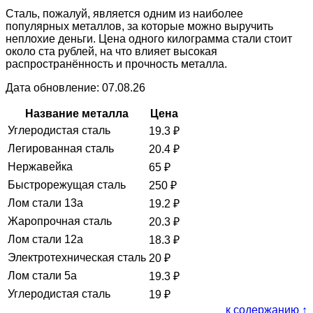
Сталь, пожалуй, является одним из наиболее
популярных металлов, за которые можно выручить
неплохие деньги. Цена одного килограмма стали стоит
около ста рублей, на что влияет высокая
распространённость и прочность металла.
Дата обновление: 07.08.26
Название металла
Цена
Углеродистая сталь
19.3
₽
Легированная сталь
20.4
₽
Нержавейка
65
₽
Быстрорежущая сталь
250
₽
Лом стали 13а
19.2
₽
Жаропрочная сталь
20.3
₽
Лом стали 12а
18.3
₽
Электротехническая сталь
20
₽
Лом стали 5а
19.3
₽
Углеродистая сталь
19
₽
к содержанию ↑