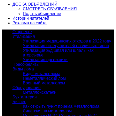
ДОСКА ОБЪЯВЛЕНИЙ
СМОТРЕТЬ ОБЪЯВЛЕНИЯ
Подать объявление
Истории читателей
Реклама на сайте
О проекте
Утилизация
Утилизация медицинских отходов в 2022 году
Утилизация огнетушителей различных типов
Утилизация ж/д шпал или шпалы как
вторсырье
Утилизация оргтехники
Пресс-релизы
Виды лома
Виды металлолома
Неметаллический лом
Военный металлолом
Оборудование
Металлоискатели
Бухгалтерия
Бизнес
Как открыть пункт приема металлолома
Лицензия на металлолом
Металлолом НДС. Облагается ли НДС