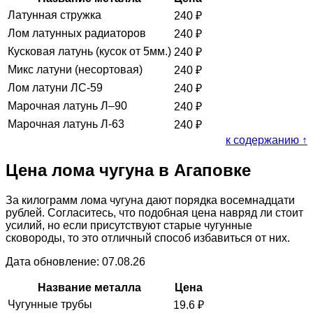
Латунная стружка
240
₽
Лом латунных радиаторов
240
₽
Кусковая латунь (кусок от 5мм.)
240
₽
Микс латуни (несортовая)
240
₽
Лом латуни ЛС-59
240
₽
Марочная латунь Л–90
240
₽
Марочная латунь Л-63
240
₽
к содержанию ↑
Цена лома чугуна в Агаповке
За килограмм лома чугуна дают порядка восемнадцати
рублей. Согласитесь, что подобная цена навряд ли стоит
усилий, но если присутствуют старые чугунные
сковороды, то это отличный способ избавиться от них.
Дата обновление: 07.08.26
Название металла
Цена
Чугунные трубы
19.6
₽