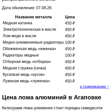
Дата обновление: 07.08.26
Название металла
Цена
Медная катанка
450
₽
Электротехническая в масле
450
₽
Лом меди в масле
450
₽
Медно-алюминиевые радиаторы
100
₽
Обожженная медь «жженка»
450
₽
Радиаторы медные
100
₽
Отборная медь «отборка»
450
₽
Медная стружка (сечка)
450
₽
Кусковая медь «кусок»
450
₽
Луженая медь «луженка»
450
₽
к содержанию ↑
Цена лома алюминий в Агаповке
Килограмм лома алюминия стоит порядка семидесяти