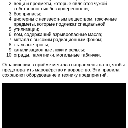
вещи и предметы, которые являются чужой
собственностью без доверенности;
боеприпасы;
цистерны с неизвестным веществом, токсичные
предметы, которые подлежат специальной
утилизации;
лом, содержащий взрывоопасные масла;
металл с высоким радиационным фоном;
стальные тросы;
канализационные люки и рельсы;
ограды, памятники, могильные таблички.
Ограничения в приёме металла направлены на то, чтобы
предотвратить мародёрство и воровство. Эти правила
сохраняют оборудование и технику предприятий.
О проекте
Проект "XLOM" - самая полная и полезная информация о
рынке металлолома, вторсырья, а также утилизации и
переработке отходов, уделяются вопросы экологии в
России. Сайт постоянно пополняется новой и уникальной
тематической информацией. Скоро будет открыт каталог
пунктов приема металлолома и вторсырья по всем