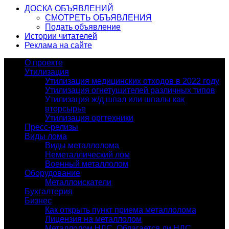
ДОСКА ОБЪЯВЛЕНИЙ
СМОТРЕТЬ ОБЪЯВЛЕНИЯ
Подать объявление
Истории читателей
Реклама на сайте
О проекте
Утилизация
Утилизация медицинских отходов в 2022 году
Утилизация огнетушителей различных типов
Утилизация ж/д шпал или шпалы как
вторсырье
Утилизация оргтехники
Пресс-релизы
Виды лома
Виды металлолома
Неметаллический лом
Военный металлолом
Оборудование
Металлоискатели
Бухгалтерия
Бизнес
Как открыть пункт приема металлолома
Лицензия на металлолом
Металлолом НДС. Облагается ли НДС