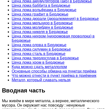
Цена лома аккумуляторов (акб) в Бердюжье
Цена лома баббита в Бердюжье
Цена лома вольфрама в Бердюжье
Цена лома графит в Бердюжье
Цена лома дюрали (дюралюминия) в Бердюжье
Цена лома мельхиор в Бердюжье
Цена лома молибден в Бердюжье
Цена лома никеля в Бердюжье
Цена лома нихром (нихромовая проволока) в
Бердюжье
Цена лома олова в Бердюжье
Цена лома силумин в Бердюжье
Цена лома сталь в Бердюжье
Цена лома твердосплав в Бердюжье
Цена лома хром в Бердюжье
Куда можно сдать металлолом
Основные способы обмана на пунктах приёма
Что можно отнести в пункт приёма в приёмник
Металл, который сдавать нельзя
Вводная часть
Мы живём в мире металла, а вернее, металлического
мусора. Он окружает нас повсюду : ненужные