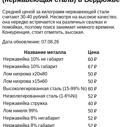
Средней ценой за килограмм нержавеющей стали
считают 30-40 рублей. Несмотря на высокое качество,
она нередко встречается на различных свалках и
помойках, поэтому поиск занимает немного времени.
Конкуренция, стоит отметить, высокая.
Дата обновление: 07.08.26
Название металла
Цена
Нержавейка 10% не габарит
60
₽
Нержавейка 10% габарит
67
₽
Лом нихрома х20н80
50
₽
Лом нихрома х15н60
50
₽
Высоколегированная сталь (15-99% Ni)
60
₽
Низколегированная сталь (1-6%Ni)
52
₽
Нержавейка стружка
40
₽
Лом никеля 99%
50
₽
Нержавейка 8% негабарит
52
₽
Нержавейка 8% габарит
52
₽