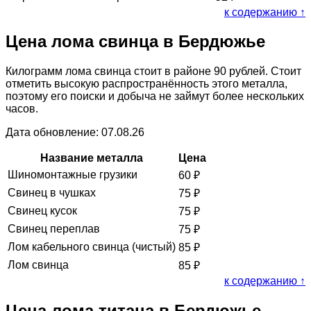
к содержанию ↑
Цена лома свинца в Бердюжье
Килограмм лома свинца стоит в районе 90 рублей. Стоит
отметить высокую распространённость этого металла,
поэтому его поиски и добыча не займут более нескольких
часов.
Дата обновление: 07.08.26
Название металла
Цена
Шиномонтажные грузики
60
₽
Свинец в чушках
75
₽
Свинец кусок
75
₽
Свинец переплав
75
₽
Лом кабельного свинца (чистый)
85
₽
Лом свинца
85
₽
к содержанию ↑
Цена лома титана в Бердюжье