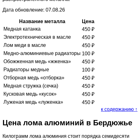
Дата обновление: 07.08.26
Название металла
Цена
Медная катанка
450
₽
Электротехническая в масле
450
₽
Лом меди в масле
450
₽
Медно-алюминиевые радиаторы
100
₽
Обожженная медь «жженка»
450
₽
Радиаторы медные
100
₽
Отборная медь «отборка»
450
₽
Медная стружка (сечка)
450
₽
Кусковая медь «кусок»
450
₽
Луженая медь «луженка»
450
₽
к содержанию ↑
Цена лома алюминий в Бердюжье
Килограмм лома алюминия стоит порядка семидесяти