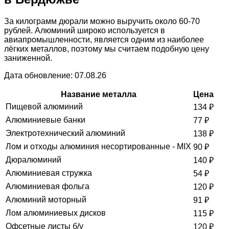
За килограмм дюрали можно выручить около 60-70
рублей. Алюминий широко используется в
авиапромышленности, является одним из наиболее
лёгких металлов, поэтому мы считаем подобную цену
заниженной.
Дата обновление: 07.08.26
Название металла
Цена
Пищевой алюминий
134
₽
Алюминиевые банки
77
₽
Электротехнический алюминий
138
₽
Лом и отходы алюминия несортированные - MIX
90
₽
Дюралюминий
140
₽
Алюминиевая стружка
54
₽
Алюминиевая фольга
120
₽
Алюминий моторный
91
₽
Лом алюминиевых дисков
115
₽
Офсетные листы б/у
120
₽