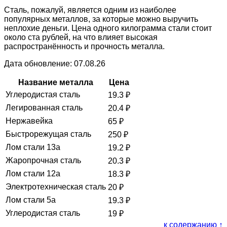
Сталь, пожалуй, является одним из наиболее
популярных металлов, за которые можно выручить
неплохие деньги. Цена одного килограмма стали стоит
около ста рублей, на что влияет высокая
распространённость и прочность металла.
Дата обновление: 07.08.26
Название металла
Цена
Углеродистая сталь
19.3
₽
Легированная сталь
20.4
₽
Нержавейка
65
₽
Быстрорежущая сталь
250
₽
Лом стали 13а
19.2
₽
Жаропрочная сталь
20.3
₽
Лом стали 12а
18.3
₽
Электротехническая сталь
20
₽
Лом стали 5а
19.3
₽
Углеродистая сталь
19
₽
к содержанию ↑