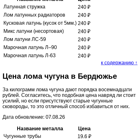
Латунная стружка
240
₽
Лом латунных радиаторов
240
₽
Кусковая латунь (кусок от 5мм.)
240
₽
Микс латуни (несортовая)
240
₽
Лом латуни ЛС-59
240
₽
Марочная латунь Л–90
240
₽
Марочная латунь Л-63
240
₽
к содержанию ↑
Цена лома чугуна в Бердюжье
За килограмм лома чугуна дают порядка восемнадцати
рублей. Согласитесь, что подобная цена навряд ли стоит
усилий, но если присутствуют старые чугунные
сковороды, то это отличный способ избавиться от них.
Дата обновление: 07.08.26
Название металла
Цена
Чугунные трубы
19.6
₽