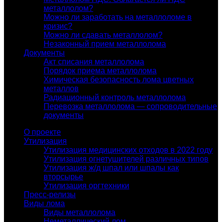
металлолом?
Можно ли заработать на металлоломе в
кризис?
Можно ли сдавать металлолом?
Незаконный прием металлолома
Документы
Акт списания металлолома
Порядок приема металлолома
Химическая безопасность лома цветных
металлов
Радиационный контроль металлолома
Перевозка металлолома — сопроводительные
документы
О проекте
Утилизация
Утилизация медицинских отходов в 2022 году
Утилизация огнетушителей различных типов
Утилизация ж/д шпал или шпалы как
вторсырье
Утилизация оргтехники
Пресс-релизы
Виды лома
Виды металлолома
Неметаллический лом