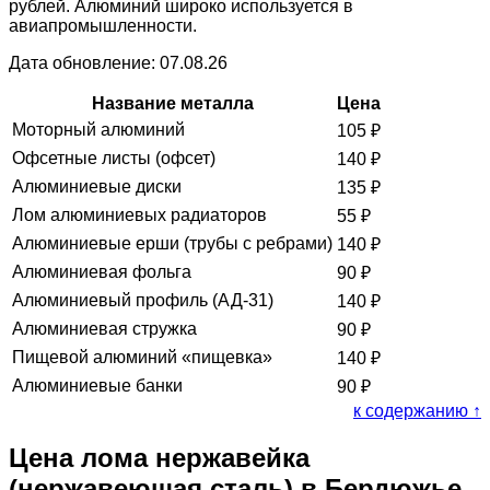
рублей. Алюминий широко используется в
авиапромышленности.
Дата обновление: 07.08.26
Название металла
Цена
Моторный алюминий
105
₽
Офсетные листы (офсет)
140
₽
Алюминиевые диски
135
₽
Лом алюминиевых радиаторов
55
₽
Алюминиевые ерши (трубы с ребрами)
140
₽
Алюминиевая фольга
90
₽
Алюминиевый профиль (АД-31)
140
₽
Алюминиевая стружка
90
₽
Пищевой алюминий «пищевка»
140
₽
Алюминиевые банки
90
₽
к содержанию ↑
Цена лома нержавейка
(нержавеющая сталь) в Бердюжье