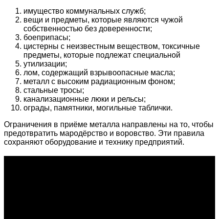
имущество коммунальных служб;
вещи и предметы, которые являются чужой
собственностью без доверенности;
боеприпасы;
цистерны с неизвестным веществом, токсичные
предметы, которые подлежат специальной
утилизации;
лом, содержащий взрывоопасные масла;
металл с высоким радиационным фоном;
стальные тросы;
канализационные люки и рельсы;
ограды, памятники, могильные таблички.
Ограничения в приёме металла направлены на то, чтобы
предотвратить мародёрство и воровство. Эти правила
сохраняют оборудование и технику предприятий.
О проекте
Проект "XLOM" - самая полная и полезная информация о
рынке металлолома, вторсырья, а также утилизации и
переработке отходов, уделяются вопросы экологии в
России. Сайт постоянно пополняется новой и уникальной
тематической информацией. Скоро будет открыт каталог