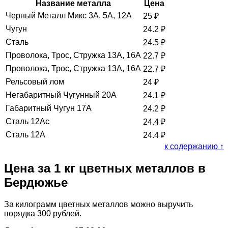
Название металла
Цена
Черный Металл Микс 3А, 5А, 12А
25
₽
Чугун
24.2
₽
Сталь
24.5
₽
Проволока, Трос, Стружка 13А, 16А
22.7
₽
Проволока, Трос, Стружка 13А, 16А
22.7
₽
Рельсовый лом
24
₽
Негабаритный Чугунный 20А
24.1
₽
Габаритный Чугун 17А
24.2
₽
Сталь 12Ас
24.4
₽
Сталь 12А
24.4
₽
к содержанию ↑
Цена за 1 кг цветных металлов в
Бердюжье
За килограмм цветных металлов можно выручить
порядка 300 рублей.