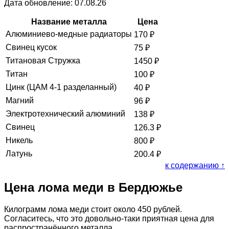
Дата обновление: 07.08.26
Название металла
Цена
Алюминиево-медные радиаторы
170
₽
Свинец кусок
75
₽
Титановая Стружка
1450
₽
Титан
100
₽
Цинк (ЦАМ 4-1 разделанный)
40
₽
Магний
96
₽
Электротехнический алюминий
138
₽
Свинец
126.3
₽
Никель
800
₽
Латунь
200.4
₽
к содержанию ↑
Цена лома меди в Бердюжье
Килограмм лома меди стоит около 450 рублей.
Согласитесь, что это довольно-таки приятная цена для
распространённого металла.