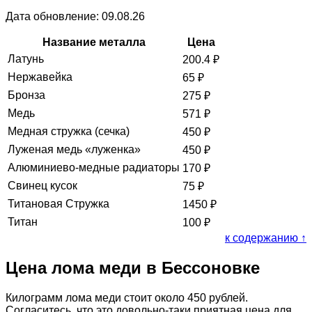
Дата обновление: 09.08.26
Название металла
Цена
Латунь
200.4
₽
Нержавейка
65
₽
Бронза
275
₽
Медь
571
₽
Медная стружка (сечка)
450
₽
Луженая медь «луженка»
450
₽
Алюминиево-медные радиаторы
170
₽
Свинец кусок
75
₽
Титановая Стружка
1450
₽
Титан
100
₽
к содержанию ↑
Цена лома меди в Бессоновке
Килограмм лома меди стоит около 450 рублей.
Согласитесь, что это довольно-таки приятная цена для