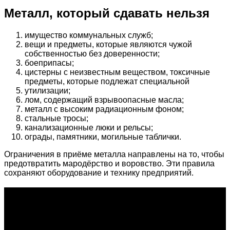
Металл, который сдавать нельзя
имущество коммунальных служб;
вещи и предметы, которые являются чужой
собственностью без доверенности;
боеприпасы;
цистерны с неизвестным веществом, токсичные
предметы, которые подлежат специальной
утилизации;
лом, содержащий взрывоопасные масла;
металл с высоким радиационным фоном;
стальные тросы;
канализационные люки и рельсы;
ограды, памятники, могильные таблички.
Ограничения в приёме металла направлены на то, чтобы
предотвратить мародёрство и воровство. Эти правила
сохраняют оборудование и технику предприятий.
О проекте
Проект "XLOM" - самая полная и полезная информация о
рынке металлолома, вторсырья, а также утилизации и