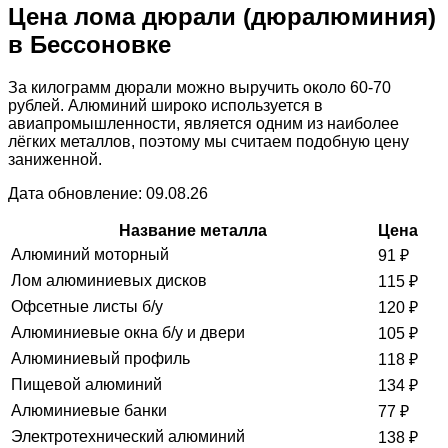
Цена лома дюрали (дюралюминия)
в Бессоновке
За килограмм дюрали можно выручить около 60-70
рублей. Алюминий широко используется в
авиапромышленности, является одним из наиболее
лёгких металлов, поэтому мы считаем подобную цену
заниженной.
Дата обновление: 09.08.26
Название металла
Цена
Алюминий моторный
91
₽
Лом алюминиевых дисков
115
₽
Офсетные листы б/у
120
₽
Алюминиевые окна б/у и двери
105
₽
Алюминиевый профиль
118
₽
Пищевой алюминий
134
₽
Алюминиевые банки
77
₽
Электротехнический алюминий
138
₽