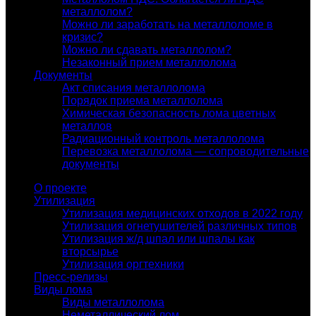
металлолом?
Можно ли заработать на металлоломе в
кризис?
Можно ли сдавать металлолом?
Незаконный прием металлолома
Документы
Акт списания металлолома
Порядок приема металлолома
Химическая безопасность лома цветных
металлов
Радиационный контроль металлолома
Перевозка металлолома — сопроводительные
документы
О проекте
Утилизация
Утилизация медицинских отходов в 2022 году
Утилизация огнетушителей различных типов
Утилизация ж/д шпал или шпалы как
вторсырье
Утилизация оргтехники
Пресс-релизы
Виды лома
Виды металлолома
Неметаллический лом