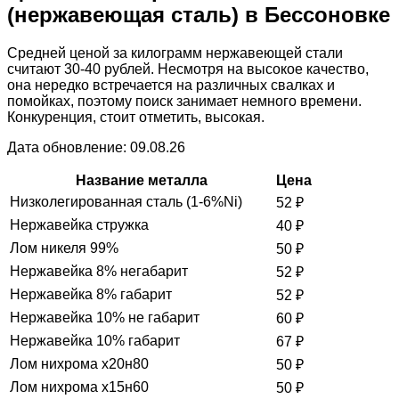
(нержавеющая сталь) в Бессоновке
Средней ценой за килограмм нержавеющей стали
считают 30-40 рублей. Несмотря на высокое качество,
она нередко встречается на различных свалках и
помойках, поэтому поиск занимает немного времени.
Конкуренция, стоит отметить, высокая.
Дата обновление: 09.08.26
Название металла
Цена
Низколегированная сталь (1-6%Ni)
52
₽
Нержавейка стружка
40
₽
Лом никеля 99%
50
₽
Нержавейка 8% негабарит
52
₽
Нержавейка 8% габарит
52
₽
Нержавейка 10% не габарит
60
₽
Нержавейка 10% габарит
67
₽
Лом нихрома х20н80
50
₽
Лом нихрома х15н60
50
₽