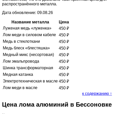
распространённого металла.
Дата обновление: 09.08.26
Название металла
Цена
Луженая медь «луженка»
450
₽
Лом меди в силовом кабеле
450
₽
Медь в стеклоткани
450
₽
Медь блеск «блестяшка»
450
₽
Медный микс (несортовая)
450
₽
Лом эмальпровода
450
₽
Шинка трансформаторная
450
₽
Медная катанка
450
₽
Электротехническая в масле
450
₽
Лом меди в масле
450
₽
к содержанию ↑
Цена лома алюминий в Бессоновке