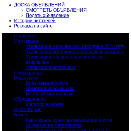
ДОСКА ОБЪЯВЛЕНИЙ
СМОТРЕТЬ ОБЪЯВЛЕНИЯ
Подать объявление
Истории читателей
Реклама на сайте
О проекте
Утилизация
Утилизация медицинских отходов в 2022 году
Утилизация огнетушителей различных типов
Утилизация ж/д шпал или шпалы как
вторсырье
Утилизация оргтехники
Пресс-релизы
Виды лома
Виды металлолома
Неметаллический лом
Военный металлолом
Оборудование
Металлоискатели
Бухгалтерия
Бизнес
Как открыть пункт приема металлолома
Лицензия на металлолом
Металлолом НДС. Облагается ли НДС