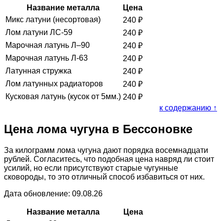
Название металла
Цена
Микс латуни (несортовая)
240
₽
Лом латуни ЛС-59
240
₽
Марочная латунь Л–90
240
₽
Марочная латунь Л-63
240
₽
Латунная стружка
240
₽
Лом латунных радиаторов
240
₽
Кусковая латунь (кусок от 5мм.)
240
₽
к содержанию ↑
Цена лома чугуна в Бессоновке
За килограмм лома чугуна дают порядка восемнадцати
рублей. Согласитесь, что подобная цена навряд ли стоит
усилий, но если присутствуют старые чугунные
сковороды, то это отличный способ избавиться от них.
Дата обновление: 09.08.26
Название металла
Цена