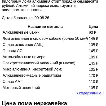
Килограмм лома алюминия стоит порядка семидесяти
рублей. Алюминий широко используется в
авиапромышленности.
Дата обновление: 09.08.26
Название металла
Цена
Алюминиевые банки
90
₽
Лом алюминия в силовом кабеле (более 50 мм²)
145
₽
Сплав алюминия АМЦ
105
₽
Провод АС
145
₽
Автомобильные номера
105
₽
Электротехнический алюминий (в масле)
145
₽
Микс алюминия (несортовой лом)
105
₽
Алюминиево-медные радиаторы
170
₽
Сплав АМГ
110
₽
Моторный алюминий
105
₽
к содержанию ↑
Цена лома нержавейка