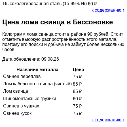
Высоколегированная сталь (15-99% Ni)
60
₽
к содержанию ↑
Цена лома свинца в Бессоновке
Килограмм лома свинца стоит в районе 90 рублей. Стоит
отметить высокую распространённость этого металла,
поэтому его поиски и добыча не займут более нескольких
часов.
Дата обновление: 09.08.26
Название металла
Цена
Свинец переплав
75
₽
Лом кабельного свинца (чистый)
85
₽
Лом свинца
85
₽
Шиномонтажные грузики
60
₽
Свинец в чушках
75
₽
Свинец кусок
75
₽
к содержанию ↑