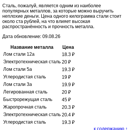
Сталь, пожалуй, является одним из наиболее
популярных металлов, за которые можно выручить
неплохие деньги. Цена одного килограмма стали стоит
около ста рублей, на что влияет высокая
распространённость и прочность металла.
Дата обновление: 09.08.26
Название металла
Цена
Лом стали 12а
18.3
₽
Электротехническая сталь
20
₽
Лом стали 5а
19.3
₽
Углеродистая сталь
19
₽
Лом стали 3а
19.9
₽
Легированная сталь
20
₽
Быстрорежущая сталь
45
₽
Жаропрочная сталь
20.3
₽
Электротехническая сталь
20.4
₽
Углеродистая сталь
19.3
₽
к содержанию ↑