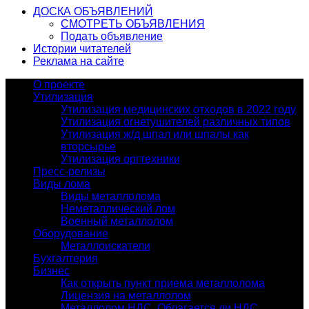
ДОСКА ОБЪЯВЛЕНИЙ
СМОТРЕТЬ ОБЪЯВЛЕНИЯ
Подать объявление
Истории читателей
Реклама на сайте
О проекте
Утилизация
Утилизация медицинских отходов в 2022 году
Утилизация огнетушителей различных типов
Утилизация ж/д шпал или шпалы как
вторсырье
Утилизация оргтехники
Пресс-релизы
Виды лома
Виды металлолома
Неметаллический лом
Военный металлолом
Оборудование
Металлоискатели
Бухгалтерия
Бизнес
Как открыть пункт приема металлолома
Лицензия на металлолом
Металлолом НДС. Облагается ли НДС