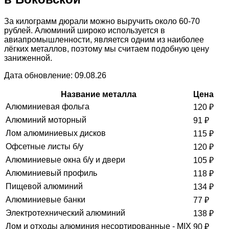
За килограмм дюрали можно выручить около 60-70
рублей. Алюминий широко используется в
авиапромышленности, является одним из наиболее
лёгких металлов, поэтому мы считаем подобную цену
заниженной.
Дата обновление: 09.08.26
Название металла
Цена
Алюминиевая фольга
120
₽
Алюминий моторный
91
₽
Лом алюминиевых дисков
115
₽
Офсетные листы б/у
120
₽
Алюминиевые окна б/у и двери
105
₽
Алюминиевый профиль
118
₽
Пищевой алюминий
134
₽
Алюминиевые банки
77
₽
Электротехнический алюминий
138
₽
Лом и отходы алюминия несортированные - MIX
90
₽