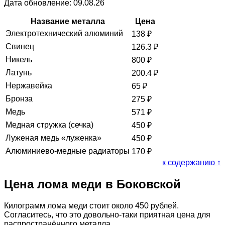
Дата обновление: 09.08.26
Название металла
Цена
Электротехнический алюминий
138
₽
Свинец
126.3
₽
Никель
800
₽
Латунь
200.4
₽
Нержавейка
65
₽
Бронза
275
₽
Медь
571
₽
Медная стружка (сечка)
450
₽
Луженая медь «луженка»
450
₽
Алюминиево-медные радиаторы
170
₽
к содержанию ↑
Цена лома меди в Боковской
Килограмм лома меди стоит около 450 рублей.
Согласитесь, что это довольно-таки приятная цена для
распространённого металла.