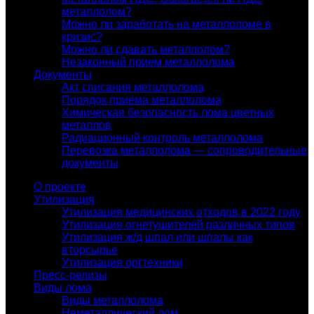
металлолом?
Можно ли заработать на металлоломе в
кризис?
Можно ли сдавать металлолом?
Незаконный прием металлолома
Документы
Акт списания металлолома
Порядок приема металлолома
Химическая безопасность лома цветных
металлов
Радиационный контроль металлолома
Перевозка металлолома — сопроводительные
документы
О проекте
Утилизация
Утилизация медицинских отходов в 2022 году
Утилизация огнетушителей различных типов
Утилизация ж/д шпал или шпалы как
вторсырье
Утилизация оргтехники
Пресс-релизы
Виды лома
Виды металлолома
Неметаллический лом