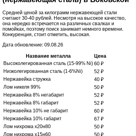
Средней ценой за килограмм нержавеющей стали
считают 30-40 рублей. Несмотря на высокое качество,
она нередко встречается на различных свалках и
помойках, поэтому поиск занимает немного времени.
Конкуренция, стоит отметить, высокая.
Дата обновление: 09.08.26
Название металла
Цена
Высоколегированная сталь (15-99% Ni)
60
₽
Низколегированная сталь (1-6%Ni)
52
₽
Нержавейка стружка
40
₽
Лом никеля 99%
50
₽
Нержавейка 8% негабарит
52
₽
Нержавейка 8% габарит
52
₽
Нержавейка 10% не габарит
60
₽
Нержавейка 10% габарит
67
₽
Лом нихрома х20н80
50
₽
Лом нихрома х15н60
50
₽