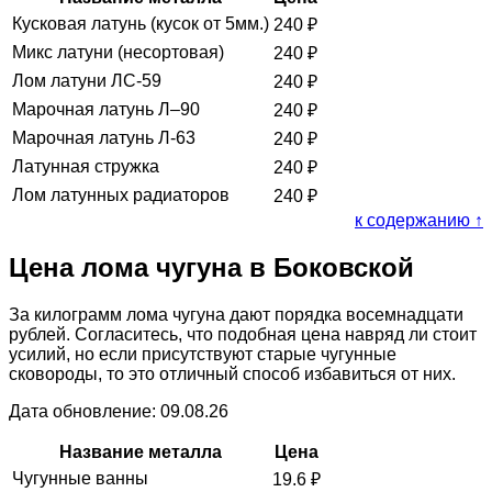
Кусковая латунь (кусок от 5мм.)
240
₽
Микс латуни (несортовая)
240
₽
Лом латуни ЛС-59
240
₽
Марочная латунь Л–90
240
₽
Марочная латунь Л-63
240
₽
Латунная стружка
240
₽
Лом латунных радиаторов
240
₽
к содержанию ↑
Цена лома чугуна в Боковской
За килограмм лома чугуна дают порядка восемнадцати
рублей. Согласитесь, что подобная цена навряд ли стоит
усилий, но если присутствуют старые чугунные
сковороды, то это отличный способ избавиться от них.
Дата обновление: 09.08.26
Название металла
Цена
Чугунные ванны
19.6
₽