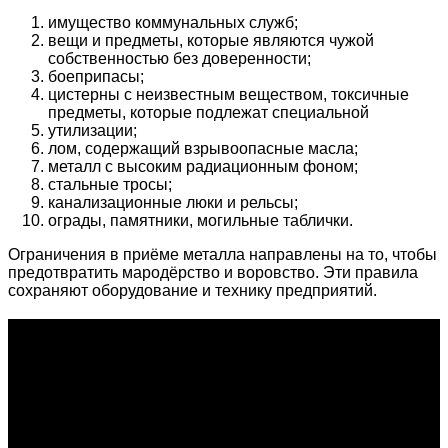
имущество коммунальных служб;
вещи и предметы, которые являются чужой
собственностью без доверенности;
боеприпасы;
цистерны с неизвестным веществом, токсичные
предметы, которые подлежат специальной
утилизации;
лом, содержащий взрывоопасные масла;
металл с высоким радиационным фоном;
стальные тросы;
канализационные люки и рельсы;
ограды, памятники, могильные таблички.
Ограничения в приёме металла направлены на то, чтобы
предотвратить мародёрство и воровство. Эти правила
сохраняют оборудование и технику предприятий.
О проекте
Проект "XLOM" - самая полная и полезная информация о
рынке металлолома, вторсырья, а также утилизации и
переработке отходов, уделяются вопросы экологии в
России. Сайт постоянно пополняется новой и уникальной
тематической информацией. Скоро будет открыт каталог