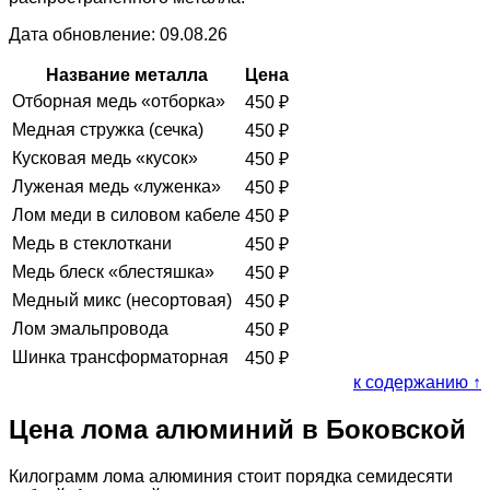
Дата обновление: 09.08.26
Название металла
Цена
Отборная медь «отборка»
450
₽
Медная стружка (сечка)
450
₽
Кусковая медь «кусок»
450
₽
Луженая медь «луженка»
450
₽
Лом меди в силовом кабеле
450
₽
Медь в стеклоткани
450
₽
Медь блеск «блестяшка»
450
₽
Медный микс (несортовая)
450
₽
Лом эмальпровода
450
₽
Шинка трансформаторная
450
₽
к содержанию ↑
Цена лома алюминий в Боковской
Килограмм лома алюминия стоит порядка семидесяти