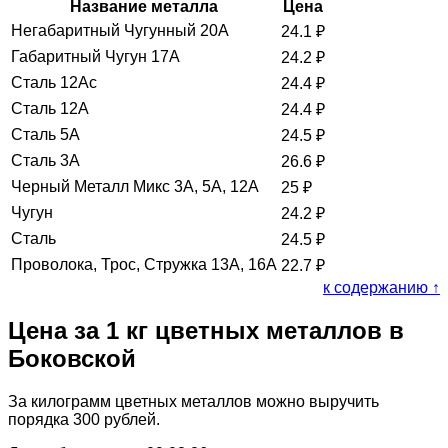
Название металла
Цена
Негабаритный Чугунный 20А
24.1
₽
Габаритный Чугун 17А
24.2
₽
Сталь 12Ас
24.4
₽
Сталь 12А
24.4
₽
Сталь 5А
24.5
₽
Сталь 3А
26.6
₽
Черный Металл Микс 3А, 5А, 12А
25
₽
Чугун
24.2
₽
Сталь
24.5
₽
Проволока, Трос, Стружка 13А, 16А
22.7
₽
к содержанию ↑
Цена за 1 кг цветных металлов в
Боковской
За килограмм цветных металлов можно выручить
порядка 300 рублей.