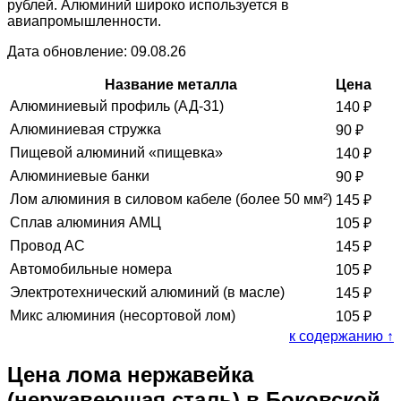
рублей. Алюминий широко используется в
авиапромышленности.
Дата обновление: 09.08.26
Название металла
Цена
Алюминиевый профиль (АД-31)
140
₽
Алюминиевая стружка
90
₽
Пищевой алюминий «пищевка»
140
₽
Алюминиевые банки
90
₽
Лом алюминия в силовом кабеле (более 50 мм²)
145
₽
Сплав алюминия АМЦ
105
₽
Провод АС
145
₽
Автомобильные номера
105
₽
Электротехнический алюминий (в масле)
145
₽
Микс алюминия (несортовой лом)
105
₽
к содержанию ↑
Цена лома нержавейка
(нержавеющая сталь) в Боковской