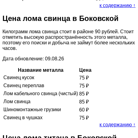
к содержанию ↑
Цена лома свинца в Боковской
Килограмм лома свинца стоит в районе 90 рублей. Стоит
отметить высокую распространённость этого металла,
поэтому его поиски и добыча не займут более нескольких
часов.
Дата обновление: 09.08.26
Название металла
Цена
Свинец кусок
75
₽
Свинец переплав
75
₽
Лом кабельного свинца (чистый)
85
₽
Лом свинца
85
₽
Шиномонтажные грузики
60
₽
Свинец в чушках
75
₽
к содержанию ↑
Цена лома титана в Боковской