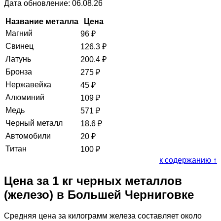
Дата обновление: 06.08.26
Название металла
Цена
Магний
96
₽
Свинец
126.3
₽
Латунь
200.4
₽
Бронза
275
₽
Нержавейка
45
₽
Алюминий
109
₽
Медь
571
₽
Черный металл
18.6
₽
Автомобили
20
₽
Титан
100
₽
к содержанию ↑
Цена за 1 кг черных металлов
(железо) в Большей Черниговке
Средняя цена за килограмм железа составляет около