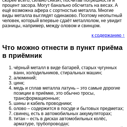
скорее всего, сильно снизят, посчитав погрешности и
процент засора. Могут банально обсчитать на весах. А
ещё возможна афера с сортностью металла. Многие
виды металла выглядят одинаково. Поэтому неопытный
человек, который впервые сдаёт металлолом, не увидит
разницы, например, между оловом и свинцом.
к содержанию ↑
Что можно отнести в пункт приёма
в приёмник
чёрный металл в виде батарей, старых чугунных
ванн, холодильников, стиральных машин;
алюминий;
цинк;
медь и сплав металла латунь – это самые дорогие
позиции в приёмке, это обычно тросы,
трансформационные;
шины и кабель проводники;
олово – содержится в посуде и бытовых предметах;
свинец, есть в автомобильных аккумуляторах;
титан – есть в дисках автомобильных колёс,
арматуре, трубопроводах;