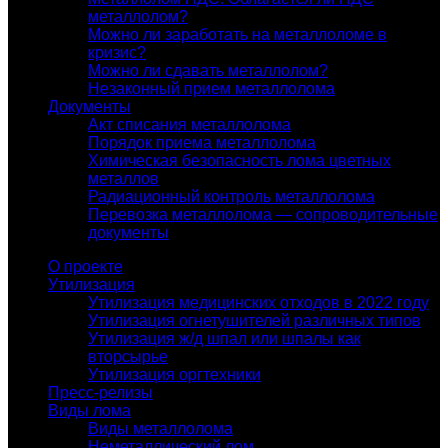
металлолом?
Можно ли заработать на металлоломе в
кризис?
Можно ли сдавать металлолом?
Незаконный прием металлолома
Документы
Акт списания металлолома
Порядок приема металлолома
Химическая безопасность лома цветных
металлов
Радиационный контроль металлолома
Перевозка металлолома — сопроводительные
документы
О проекте
Утилизация
Утилизация медицинских отходов в 2022 году
Утилизация огнетушителей различных типов
Утилизация ж/д шпал или шпалы как
вторсырье
Утилизация оргтехники
Пресс-релизы
Виды лома
Виды металлолома
Неметаллический лом