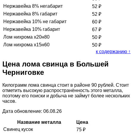
Нержавейка 8% негабарит
52
₽
Нержавейка 8% габарит
52
₽
Нержавейка 10% не габарит
60
₽
Нержавейка 10% габарит
67
₽
Лом нихрома х20н80
50
₽
Лом нихрома х15н60
50
₽
к содержанию ↑
Цена лома свинца в Большей
Черниговке
Килограмм лома свинца стоит в районе 90 рублей. Стоит
отметить высокую распространённость этого металла,
поэтому его поиски и добыча не займут более нескольких
часов.
Дата обновление: 06.08.26
Название металла
Цена
Свинец кусок
75
₽