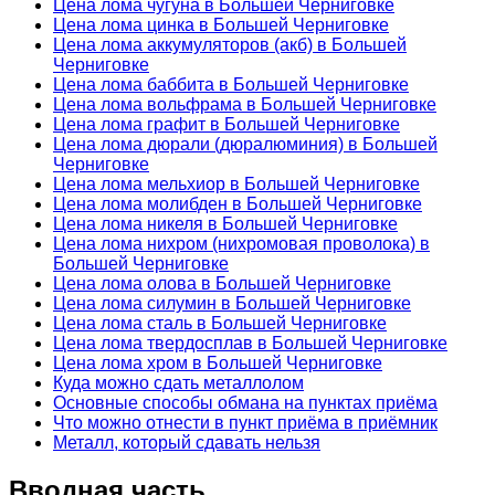
Цена лома чугуна в Большей Черниговке
Цена лома цинка в Большей Черниговке
Цена лома аккумуляторов (акб) в Большей
Черниговке
Цена лома баббита в Большей Черниговке
Цена лома вольфрама в Большей Черниговке
Цена лома графит в Большей Черниговке
Цена лома дюрали (дюралюминия) в Большей
Черниговке
Цена лома мельхиор в Большей Черниговке
Цена лома молибден в Большей Черниговке
Цена лома никеля в Большей Черниговке
Цена лома нихром (нихромовая проволока) в
Большей Черниговке
Цена лома олова в Большей Черниговке
Цена лома силумин в Большей Черниговке
Цена лома сталь в Большей Черниговке
Цена лома твердосплав в Большей Черниговке
Цена лома хром в Большей Черниговке
Куда можно сдать металлолом
Основные способы обмана на пунктах приёма
Что можно отнести в пункт приёма в приёмник
Металл, который сдавать нельзя
Вводная часть