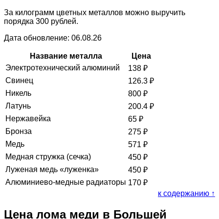
За килограмм цветных металлов можно выручить
порядка 300 рублей.
Дата обновление: 06.08.26
Название металла
Цена
Электротехнический алюминий
138
₽
Свинец
126.3
₽
Никель
800
₽
Латунь
200.4
₽
Нержавейка
65
₽
Бронза
275
₽
Медь
571
₽
Медная стружка (сечка)
450
₽
Луженая медь «луженка»
450
₽
Алюминиево-медные радиаторы
170
₽
к содержанию ↑
Цена лома меди в Большей