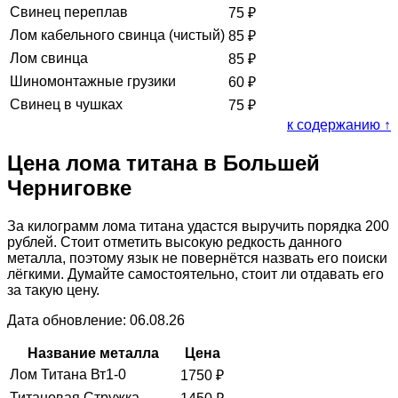
Свинец переплав
75
₽
Лом кабельного свинца (чистый)
85
₽
Лом свинца
85
₽
Шиномонтажные грузики
60
₽
Свинец в чушках
75
₽
к содержанию ↑
Цена лома титана в Большей
Черниговке
За килограмм лома титана удастся выручить порядка 200
рублей. Стоит отметить высокую редкость данного
металла, поэтому язык не повернётся назвать его поиски
лёгкими. Думайте самостоятельно, стоит ли отдавать его
за такую цену.
Дата обновление: 06.08.26
Название металла
Цена
Лом Титана Вт1-0
1750
₽
Титановая Стружка