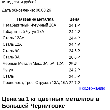
пятидесяти рублей.
Дата обновление: 06.08.26
Название металла
Цена
Негабаритный Чугунный 20А
24.1
₽
Габаритный Чугун 17А
24.2
₽
Сталь 12Ас
24.4
₽
Сталь 12А
24.4
₽
Сталь 5А
24.5
₽
Сталь 3А
26.6
₽
Черный Металл Микс 3А, 5А, 12А
25
₽
Чугун
24.2
₽
Сталь
24.5
₽
Проволока, Трос, Стружка 13А, 16А
22.7
₽
к содержанию ↑
Цена за 1 кг цветных металлов в
Большей Черниговке