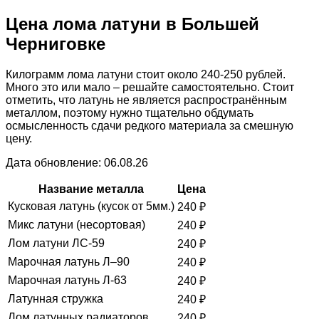
Цена лома латуни в Большей
Черниговке
Килограмм лома латуни стоит около 240-250 рублей.
Много это или мало – решайте самостоятельно. Стоит
отметить, что латунь не является распространённым
металлом, поэтому нужно тщательно обдумать
осмысленность сдачи редкого материала за смешную
цену.
Дата обновление: 06.08.26
Название металла
Цена
Кусковая латунь (кусок от 5мм.)
240
₽
Микс латуни (несортовая)
240
₽
Лом латуни ЛС-59
240
₽
Марочная латунь Л–90
240
₽
Марочная латунь Л-63
240
₽
Латунная стружка
240
₽
Лом латунных радиаторов
240
₽