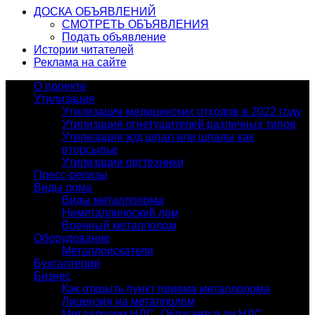
ДОСКА ОБЪЯВЛЕНИЙ
СМОТРЕТЬ ОБЪЯВЛЕНИЯ
Подать объявление
Истории читателей
Реклама на сайте
О проекте
Утилизация
Утилизация медицинских отходов в 2022 году
Утилизация огнетушителей различных типов
Утилизация ж/д шпал или шпалы как
вторсырье
Утилизация оргтехники
Пресс-релизы
Виды лома
Виды металлолома
Неметаллический лом
Военный металлолом
Оборудование
Металлоискатели
Бухгалтерия
Бизнес
Как открыть пункт приема металлолома
Лицензия на металлолом
Металлолом НДС. Облагается ли НДС