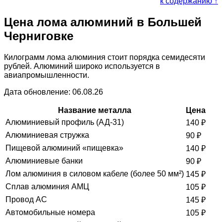
к содержанию ↑
Цена лома алюминий в Большей
Черниговке
Килограмм лома алюминия стоит порядка семидесяти
рублей. Алюминий широко используется в
авиапромышленности.
Дата обновление: 06.08.26
Название металла
Цена
Алюминиевый профиль (АД-31)
140
₽
Алюминиевая стружка
90
₽
Пищевой алюминий «пищевка»
140
₽
Алюминиевые банки
90
₽
Лом алюминия в силовом кабеле (более 50 мм²)
145
₽
Сплав алюминия АМЦ
105
₽
Провод АС
145
₽
Автомобильные номера
105
₽