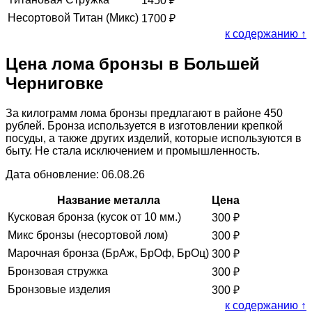
1450
₽
Несортовой Титан (Микс)
1700
₽
к содержанию ↑
Цена лома бронзы в Большей
Черниговке
За килограмм лома бронзы предлагают в районе 450
рублей. Бронза используется в изготовлении крепкой
посуды, а также других изделий, которые используются в
быту. Не стала исключением и промышленность.
Дата обновление: 06.08.26
Название металла
Цена
Кусковая бронза (кусок от 10 мм.)
300
₽
Микс бронзы (несортовой лом)
300
₽
Марочная бронза (БрАж, БрОф, БрОц)
300
₽
Бронзовая стружка
300
₽
Бронзовые изделия
300
₽
к содержанию ↑