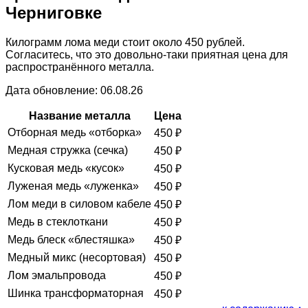
Черниговке
Килограмм лома меди стоит около 450 рублей.
Согласитесь, что это довольно-таки приятная цена для
распространённого металла.
Дата обновление: 06.08.26
Название металла
Цена
Отборная медь «отборка»
450
₽
Медная стружка (сечка)
450
₽
Кусковая медь «кусок»
450
₽
Луженая медь «луженка»
450
₽
Лом меди в силовом кабеле
450
₽
Медь в стеклоткани
450
₽
Медь блеск «блестяшка»
450
₽
Медный микс (несортовая)
450
₽
Лом эмальпровода
450
₽
Шинка трансформаторная
450
₽