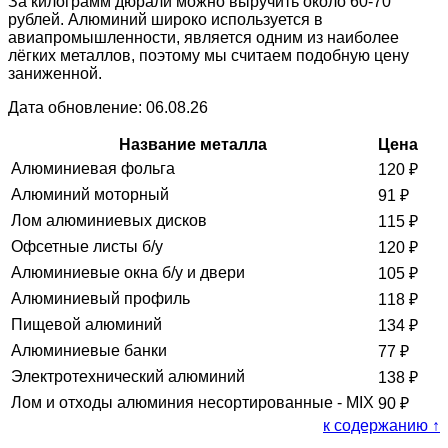
За килограмм дюрали можно выручить около 60-70
рублей. Алюминий широко используется в
авиапромышленности, является одним из наиболее
лёгких металлов, поэтому мы считаем подобную цену
заниженной.
Дата обновление: 06.08.26
Название металла
Цена
Алюминиевая фольга
120
₽
Алюминий моторный
91
₽
Лом алюминиевых дисков
115
₽
Офсетные листы б/у
120
₽
Алюминиевые окна б/у и двери
105
₽
Алюминиевый профиль
118
₽
Пищевой алюминий
134
₽
Алюминиевые банки
77
₽
Электротехнический алюминий
138
₽
Лом и отходы алюминия несортированные - MIX
90
₽
к содержанию ↑