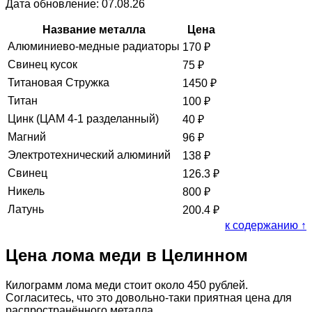
Дата обновление: 07.08.26
Название металла
Цена
Алюминиево-медные радиаторы
170
₽
Свинец кусок
75
₽
Титановая Стружка
1450
₽
Титан
100
₽
Цинк (ЦАМ 4-1 разделанный)
40
₽
Магний
96
₽
Электротехнический алюминий
138
₽
Свинец
126.3
₽
Никель
800
₽
Латунь
200.4
₽
к содержанию ↑
Цена лома меди в Целинном
Килограмм лома меди стоит около 450 рублей.
Согласитесь, что это довольно-таки приятная цена для
распространённого металла.