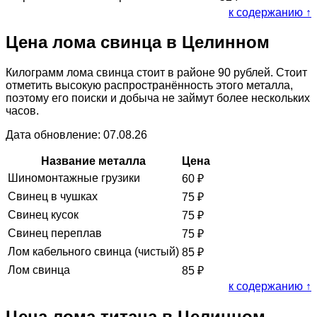
к содержанию ↑
Цена лома свинца в Целинном
Килограмм лома свинца стоит в районе 90 рублей. Стоит
отметить высокую распространённость этого металла,
поэтому его поиски и добыча не займут более нескольких
часов.
Дата обновление: 07.08.26
Название металла
Цена
Шиномонтажные грузики
60
₽
Свинец в чушках
75
₽
Свинец кусок
75
₽
Свинец переплав
75
₽
Лом кабельного свинца (чистый)
85
₽
Лом свинца
85
₽
к содержанию ↑
Цена лома титана в Целинном