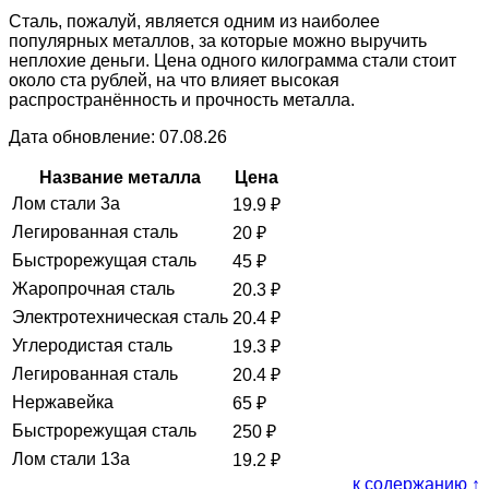
Сталь, пожалуй, является одним из наиболее
популярных металлов, за которые можно выручить
неплохие деньги. Цена одного килограмма стали стоит
около ста рублей, на что влияет высокая
распространённость и прочность металла.
Дата обновление: 07.08.26
Название металла
Цена
Лом стали 3а
19.9
₽
Легированная сталь
20
₽
Быстрорежущая сталь
45
₽
Жаропрочная сталь
20.3
₽
Электротехническая сталь
20.4
₽
Углеродистая сталь
19.3
₽
Легированная сталь
20.4
₽
Нержавейка
65
₽
Быстрорежущая сталь
250
₽
Лом стали 13а
19.2
₽
к содержанию ↑