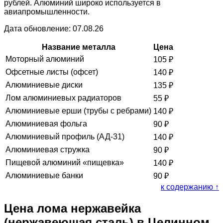
рублей. Алюминий широко используется в
авиапромышленности.
Дата обновление: 07.08.26
Название металла
Цена
Моторный алюминий
105
₽
Офсетные листы (офсет)
140
₽
Алюминиевые диски
135
₽
Лом алюминиевых радиаторов
55
₽
Алюминиевые ерши (трубы с ребрами)
140
₽
Алюминиевая фольга
90
₽
Алюминиевый профиль (АД-31)
140
₽
Алюминиевая стружка
90
₽
Пищевой алюминий «пищевка»
140
₽
Алюминиевые банки
90
₽
к содержанию ↑
Цена лома нержавейка
(нержавеющая сталь) в Целинном