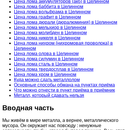
Цена лома аккумуляторов (акб) в Целинном
Цена лома баббита в Целинном
Цена лома вольфрама в Целинном
Цена лома графит в Целинном
Цена лома дюрали (дюралюминия) в Целинном
Цена лома мельхиор в Целинном
Цена лома молибден в Целинном
Цена лома никеля в Целинном
Цена лома нихром (нихромовая проволока) в
Целинном
Цена лома олова в Целинном
Цена лома силумин в Целинном
Цена лома сталь в Целинном
Цена лома твердосплав в Целинном
Цена лома хром в Целинном
Куда можно сдать металлолом
Основные способы обмана на пунктах приёма
Что можно отнести в пункт приёма в приёмник
Металл, который сдавать нельзя
Вводная часть
Мы живём в мире металла, а вернее, металлического
мусора. Он окружает нас повсюду : ненужные