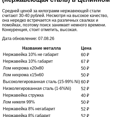
Средней ценой за килограмм нержавеющей стали
считают 30-40 рублей. Несмотря на высокое качество,
она нередко встречается на различных свалках и
помойках, поэтому поиск занимает немного времени.
Конкуренция, стоит отметить, высокая.
Дата обновление: 07.08.26
Название металла
Цена
Нержавейка 10% не габарит
60
₽
Нержавейка 10% габарит
67
₽
Лом нихрома х20н80
50
₽
Лом нихрома х15н60
50
₽
Высоколегированная сталь (15-99% Ni)
60
₽
Низколегированная сталь (1-6%Ni)
52
₽
Нержавейка стружка
40
₽
Лом никеля 99%
50
₽
Нержавейка 8% негабарит
52
₽
Нержавейка 8% габарит
52
₽