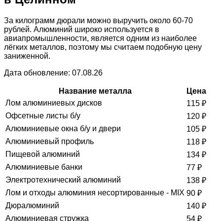
За килограмм дюрали можно выручить около 60-70
рублей. Алюминий широко используется в
авиапромышленности, является одним из наиболее
лёгких металлов, поэтому мы считаем подобную цену
заниженной.
Дата обновление: 07.08.26
Название металла
Цена
Лом алюминиевых дисков
115
₽
Офсетные листы б/у
120
₽
Алюминиевые окна б/у и двери
105
₽
Алюминиевый профиль
118
₽
Пищевой алюминий
134
₽
Алюминиевые банки
77
₽
Электротехнический алюминий
138
₽
Лом и отходы алюминия несортированные - MIX
90
₽
Дюралюминий
140
₽
Алюминиевая стружка
54
₽