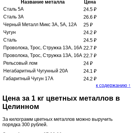
Название металла
Цена
Сталь 5А
24.5
₽
Сталь 3А
26.6
₽
Черный Металл Микс 3А, 5А, 12А
25
₽
Чугун
24.2
₽
Сталь
24.5
₽
Проволока, Трос, Стружка 13А, 16А
22.7
₽
Проволока, Трос, Стружка 13А, 16А
22.7
₽
Рельсовый лом
24
₽
Негабаритный Чугунный 20А
24.1
₽
Габаритный Чугун 17А
24.2
₽
к содержанию ↑
Цена за 1 кг цветных металлов в
Целинном
За килограмм цветных металлов можно выручить
порядка 300 рублей.