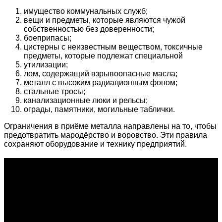
имущество коммунальных служб;
вещи и предметы, которые являются чужой
собственностью без доверенности;
боеприпасы;
цистерны с неизвестным веществом, токсичные
предметы, которые подлежат специальной
утилизации;
лом, содержащий взрывоопасные масла;
металл с высоким радиационным фоном;
стальные тросы;
канализационные люки и рельсы;
ограды, памятники, могильные таблички.
Ограничения в приёме металла направлены на то, чтобы
предотвратить мародёрство и воровство. Эти правила
сохраняют оборудование и технику предприятий.
О проекте
Проект "XLOM" - самая полная и полезная информация о
рынке металлолома, вторсырья, а также утилизации и
переработке отходов, уделяются вопросы экологии в
России. Сайт постоянно пополняется новой и уникальной
тематической информацией. Скоро будет открыт каталог