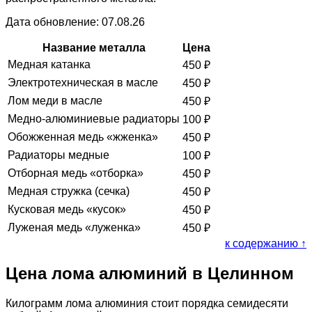
Дата обновление: 07.08.26
Название металла
Цена
Медная катанка
450
₽
Электротехническая в масле
450
₽
Лом меди в масле
450
₽
Медно-алюминиевые радиаторы
100
₽
Обожженная медь «жженка»
450
₽
Радиаторы медные
100
₽
Отборная медь «отборка»
450
₽
Медная стружка (сечка)
450
₽
Кусковая медь «кусок»
450
₽
Луженая медь «луженка»
450
₽
к содержанию ↑
Цена лома алюминий в Целинном
Килограмм лома алюминия стоит порядка семидесяти