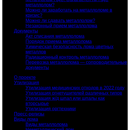
металлолом?
Можно ли заработать на металлоломе в
кризис?
Можно ли сдавать металлолом?
Незаконный прием металлолома
Документы
Акт списания металлолома
Порядок приема металлолома
Химическая безопасность лома цветных
металлов
Радиационный контроль металлолома
Перевозка металлолома — сопроводительные
документы
О проекте
Утилизация
Утилизация медицинских отходов в 2022 году
Утилизация огнетушителей различных типов
Утилизация ж/д шпал или шпалы как
вторсырье
Утилизация оргтехники
Пресс-релизы
Виды лома
Виды металлолома
Неметаллический лом