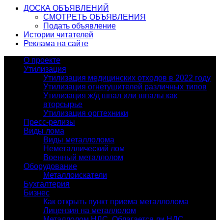
ДОСКА ОБЪЯВЛЕНИЙ
СМОТРЕТЬ ОБЪЯВЛЕНИЯ
Подать объявление
Истории читателей
Реклама на сайте
О проекте
Утилизация
Утилизация медицинских отходов в 2022 году
Утилизация огнетушителей различных типов
Утилизация ж/д шпал или шпалы как
вторсырье
Утилизация оргтехники
Пресс-релизы
Виды лома
Виды металлолома
Неметаллический лом
Военный металлолом
Оборудование
Металлоискатели
Бухгалтерия
Бизнес
Как открыть пункт приема металлолома
Лицензия на металлолом
Металлолом НДС. Облагается ли НДС