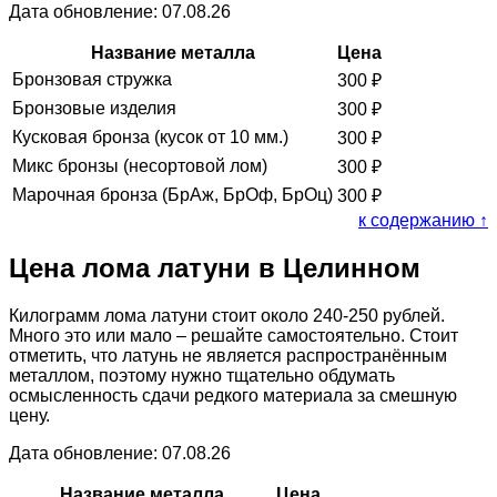
Дата обновление: 07.08.26
Название металла
Цена
Бронзовая стружка
300
₽
Бронзовые изделия
300
₽
Кусковая бронза (кусок от 10 мм.)
300
₽
Микс бронзы (несортовой лом)
300
₽
Марочная бронза (БрАж, БрОф, БрОц)
300
₽
к содержанию ↑
Цена лома латуни в Целинном
Килограмм лома латуни стоит около 240-250 рублей.
Много это или мало – решайте самостоятельно. Стоит
отметить, что латунь не является распространённым
металлом, поэтому нужно тщательно обдумать
осмысленность сдачи редкого материала за смешную
цену.
Дата обновление: 07.08.26
Название металла
Цена