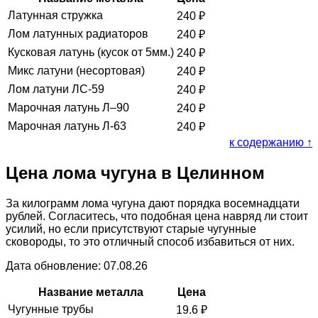
Латунная стружка
240
₽
Лом латунных радиаторов
240
₽
Кусковая латунь (кусок от 5мм.)
240
₽
Микс латуни (несортовая)
240
₽
Лом латуни ЛС-59
240
₽
Марочная латунь Л–90
240
₽
Марочная латунь Л-63
240
₽
к содержанию ↑
Цена лома чугуна в Целинном
За килограмм лома чугуна дают порядка восемнадцати
рублей. Согласитесь, что подобная цена навряд ли стоит
усилий, но если присутствуют старые чугунные
сковороды, то это отличный способ избавиться от них.
Дата обновление: 07.08.26
Название металла
Цена
Чугунные трубы
19.6
₽