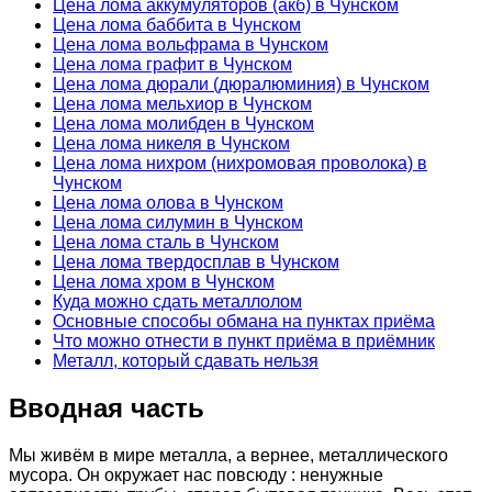
Цена лома аккумуляторов (акб) в Чунском
Цена лома баббита в Чунском
Цена лома вольфрама в Чунском
Цена лома графит в Чунском
Цена лома дюрали (дюралюминия) в Чунском
Цена лома мельхиор в Чунском
Цена лома молибден в Чунском
Цена лома никеля в Чунском
Цена лома нихром (нихромовая проволока) в
Чунском
Цена лома олова в Чунском
Цена лома силумин в Чунском
Цена лома сталь в Чунском
Цена лома твердосплав в Чунском
Цена лома хром в Чунском
Куда можно сдать металлолом
Основные способы обмана на пунктах приёма
Что можно отнести в пункт приёма в приёмник
Металл, который сдавать нельзя
Вводная часть
Мы живём в мире металла, а вернее, металлического
мусора. Он окружает нас повсюду : ненужные