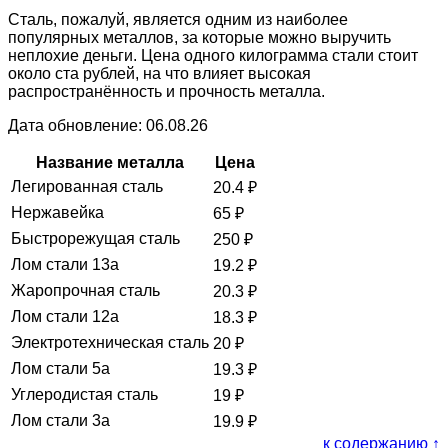
Сталь, пожалуй, является одним из наиболее
популярных металлов, за которые можно выручить
неплохие деньги. Цена одного килограмма стали стоит
около ста рублей, на что влияет высокая
распространённость и прочность металла.
Дата обновление: 06.08.26
Название металла
Цена
Легированная сталь
20.4
₽
Нержавейка
65
₽
Быстрорежущая сталь
250
₽
Лом стали 13а
19.2
₽
Жаропрочная сталь
20.3
₽
Лом стали 12а
18.3
₽
Электротехническая сталь
20
₽
Лом стали 5а
19.3
₽
Углеродистая сталь
19
₽
Лом стали 3а
19.9
₽
к содержанию ↑