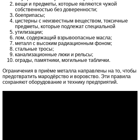
вещи и предметы, которые являются чужой
собственностью без доверенности;
боеприпасы;
цистерны с неизвестным веществом, токсичные
предметы, которые подлежат специальной
утилизации;
лом, содержащий взрывоопасные масла;
металл с высоким радиационным фоном;
стальные тросы;
канализационные люки и рельсы;
ограды, памятники, могильные таблички.
Ограничения в приёме металла направлены на то, чтобы
предотвратить мародёрство и воровство. Эти правила
сохраняют оборудование и технику предприятий.
О проекте
Проект "XLOM" - самая полная и полезная информация о
рынке металлолома, вторсырья, а также утилизации и
переработке отходов, уделяются вопросы экологии в
России. Сайт постоянно пополняется новой и уникальной
тематической информацией. Скоро будет открыт каталог
пунктов приема металлолома и вторсырья по всем