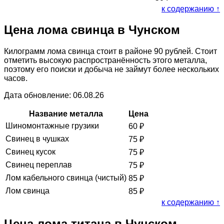
к содержанию ↑
Цена лома свинца в Чунском
Килограмм лома свинца стоит в районе 90 рублей. Стоит
отметить высокую распространённость этого металла,
поэтому его поиски и добыча не займут более нескольких
часов.
Дата обновление: 06.08.26
Название металла
Цена
Шиномонтажные грузики
60
₽
Свинец в чушках
75
₽
Свинец кусок
75
₽
Свинец переплав
75
₽
Лом кабельного свинца (чистый)
85
₽
Лом свинца
85
₽
к содержанию ↑
Цена лома титана в Чунском