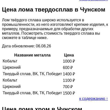
Цена лома твердосплав в Чунском
Лом твёрдого сплава широко используется в
промышленности, из него изготовляют крепкие изделия, к
примеру, предназначаемые для обработки других
металлов. Посмотреть стоимость твердого сплава вы
сможете в таблице ниже.
Дата обновление: 06.08.26
Название металла
Цена
Кобальт
1000
₽
Цирконий
600
₽
Твердый сплав, ВК, ТК, Победит
1400
₽
Кобальт
1100
₽
Цирконий
700
₽
Твердый сплав, ВК, ТК, Победит
1500
₽
к содержанию ↑
Цена лома хром в Чунском