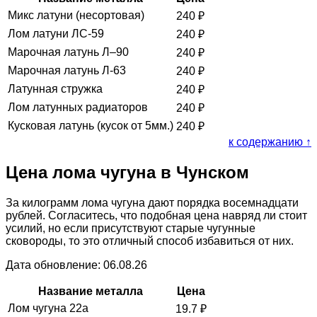
Микс латуни (несортовая)
240
₽
Лом латуни ЛС-59
240
₽
Марочная латунь Л–90
240
₽
Марочная латунь Л-63
240
₽
Латунная стружка
240
₽
Лом латунных радиаторов
240
₽
Кусковая латунь (кусок от 5мм.)
240
₽
к содержанию ↑
Цена лома чугуна в Чунском
За килограмм лома чугуна дают порядка восемнадцати
рублей. Согласитесь, что подобная цена навряд ли стоит
усилий, но если присутствуют старые чугунные
сковороды, то это отличный способ избавиться от них.
Дата обновление: 06.08.26
Название металла
Цена
Лом чугуна 22а
19.7
₽