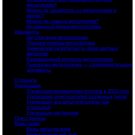
металлолом?
Можно ли заработать на металлоломе в
кризис?
Можно ли сдавать металлолом?
Незаконный прием металлолома
Документы
Акт списания металлолома
Порядок приема металлолома
Химическая безопасность лома цветных
металлов
Радиационный контроль металлолома
Перевозка металлолома — сопроводительные
документы
О проекте
Утилизация
Утилизация медицинских отходов в 2022 году
Утилизация огнетушителей различных типов
Утилизация ж/д шпал или шпалы как
вторсырье
Утилизация оргтехники
Пресс-релизы
Виды лома
Виды металлолома
Неметаллический лом