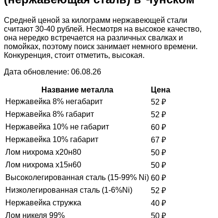
Средней ценой за килограмм нержавеющей стали
считают 30-40 рублей. Несмотря на высокое качество,
она нередко встречается на различных свалках и
помойках, поэтому поиск занимает немного времени.
Конкуренция, стоит отметить, высокая.
Дата обновление: 06.08.26
Название металла
Цена
Нержавейка 8% негабарит
52
₽
Нержавейка 8% габарит
52
₽
Нержавейка 10% не габарит
60
₽
Нержавейка 10% габарит
67
₽
Лом нихрома х20н80
50
₽
Лом нихрома х15н60
50
₽
Высоколегированная сталь (15-99% Ni)
60
₽
Низколегированная сталь (1-6%Ni)
52
₽
Нержавейка стружка
40
₽
Лом никеля 99%
50
₽