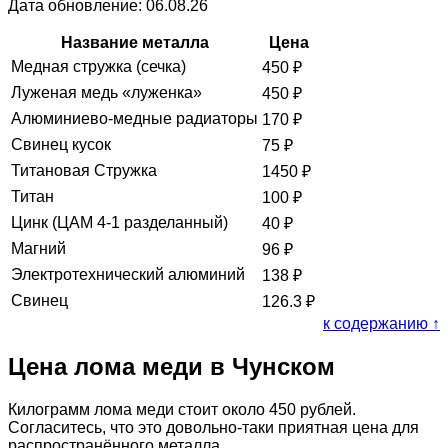
Дата обновление: 06.08.26
Название металла
Цена
Медная стружка (сечка)
450
₽
Луженая медь «луженка»
450
₽
Алюминиево-медные радиаторы
170
₽
Свинец кусок
75
₽
Титановая Стружка
1450
₽
Титан
100
₽
Цинк (ЦАМ 4-1 разделанный)
40
₽
Магний
96
₽
Электротехнический алюминий
138
₽
Свинец
126.3
₽
к содержанию ↑
Цена лома меди в Чунском
Килограмм лома меди стоит около 450 рублей.
Согласитесь, что это довольно-таки приятная цена для
распространённого металла.