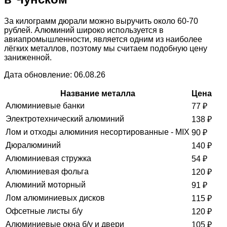
За килограмм дюрали можно выручить около 60-70
рублей. Алюминий широко используется в
авиапромышленности, является одним из наиболее
лёгких металлов, поэтому мы считаем подобную цену
заниженной.
Дата обновление: 06.08.26
Название металла
Цена
Алюминиевые банки
77
₽
Электротехнический алюминий
138
₽
Лом и отходы алюминия несортированные - MIX
90
₽
Дюралюминий
140
₽
Алюминиевая стружка
54
₽
Алюминиевая фольга
120
₽
Алюминий моторный
91
₽
Лом алюминиевых дисков
115
₽
Офсетные листы б/у
120
₽
Алюминиевые окна б/у и двери
105
₽