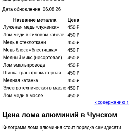
Дата обновление: 06.08.26
Название металла
Цена
Луженая медь «луженка»
450
₽
Лом меди в силовом кабеле
450
₽
Медь в стеклоткани
450
₽
Медь блеск «блестяшка»
450
₽
Медный микс (несортовая)
450
₽
Лом эмальпровода
450
₽
Шинка трансформаторная
450
₽
Медная катанка
450
₽
Электротехническая в масле
450
₽
Лом меди в масле
450
₽
к содержанию ↑
Цена лома алюминий в Чунском
Килограмм лома алюминия стоит порядка семидесяти