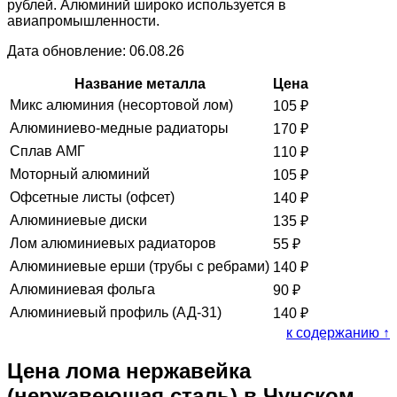
рублей. Алюминий широко используется в
авиапромышленности.
Дата обновление: 06.08.26
Название металла
Цена
Микс алюминия (несортовой лом)
105
₽
Алюминиево-медные радиаторы
170
₽
Сплав АМГ
110
₽
Моторный алюминий
105
₽
Офсетные листы (офсет)
140
₽
Алюминиевые диски
135
₽
Лом алюминиевых радиаторов
55
₽
Алюминиевые ерши (трубы с ребрами)
140
₽
Алюминиевая фольга
90
₽
Алюминиевый профиль (АД-31)
140
₽
к содержанию ↑
Цена лома нержавейка
(нержавеющая сталь) в Чунском