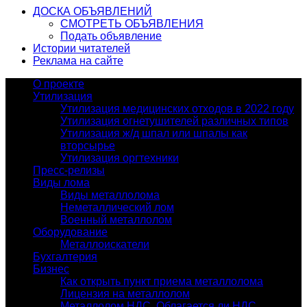
ДОСКА ОБЪЯВЛЕНИЙ
СМОТРЕТЬ ОБЪЯВЛЕНИЯ
Подать объявление
Истории читателей
Реклама на сайте
О проекте
Утилизация
Утилизация медицинских отходов в 2022 году
Утилизация огнетушителей различных типов
Утилизация ж/д шпал или шпалы как
вторсырье
Утилизация оргтехники
Пресс-релизы
Виды лома
Виды металлолома
Неметаллический лом
Военный металлолом
Оборудование
Металлоискатели
Бухгалтерия
Бизнес
Как открыть пункт приема металлолома
Лицензия на металлолом
Металлолом НДС. Облагается ли НДС