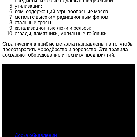
предметы, которые подлежат специальной
утилизации;
лом, содержащий взрывоопасные масла;
металл с высоким радиационным фоном;
стальные тросы;
канализационные люки и рельсы;
ограды, памятники, могильные таблички.
Ограничения в приёме металла направлены на то, чтобы
предотвратить мародёрство и воровство. Эти правила
сохраняют оборудование и технику предприятий.
О проекте
Проект "XLOM" - самая полная и полезная информация о
рынке металлолома, вторсырья, а также утилизации и
переработке отходов, уделяются вопросы экологии в
России. Сайт постоянно пополняется новой и уникальной
тематической информацией. Скоро будет открыт каталог
пунктов приема металлолома и вторсырья по всем
городам России.
INFO
Доска объявлений