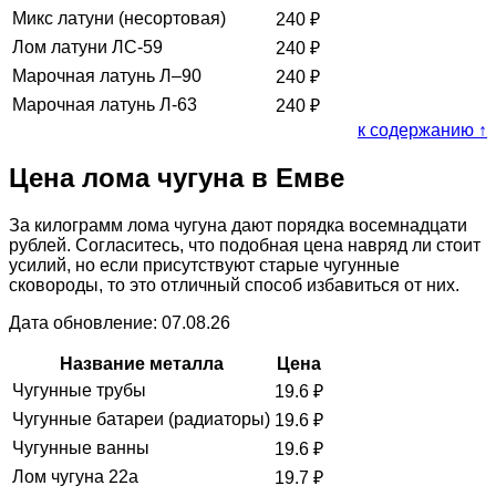
Микс латуни (несортовая)
240
₽
Лом латуни ЛС-59
240
₽
Марочная латунь Л–90
240
₽
Марочная латунь Л-63
240
₽
к содержанию ↑
Цена лома чугуна в Емве
За килограмм лома чугуна дают порядка восемнадцати
рублей. Согласитесь, что подобная цена навряд ли стоит
усилий, но если присутствуют старые чугунные
сковороды, то это отличный способ избавиться от них.
Дата обновление: 07.08.26
Название металла
Цена
Чугунные трубы
19.6
₽
Чугунные батареи (радиаторы)
19.6
₽
Чугунные ванны
19.6
₽
Лом чугуна 22а
19.7
₽