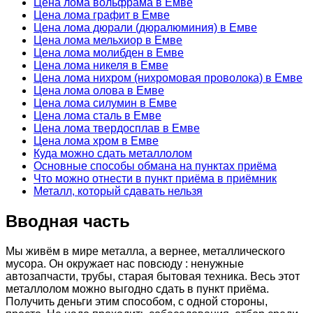
Цена лома вольфрама в Емве
Цена лома графит в Емве
Цена лома дюрали (дюралюминия) в Емве
Цена лома мельхиор в Емве
Цена лома молибден в Емве
Цена лома никеля в Емве
Цена лома нихром (нихромовая проволока) в Емве
Цена лома олова в Емве
Цена лома силумин в Емве
Цена лома сталь в Емве
Цена лома твердосплав в Емве
Цена лома хром в Емве
Куда можно сдать металлолом
Основные способы обмана на пунктах приёма
Что можно отнести в пункт приёма в приёмник
Металл, который сдавать нельзя
Вводная часть
Мы живём в мире металла, а вернее, металлического
мусора. Он окружает нас повсюду : ненужные
автозапчасти, трубы, старая бытовая техника. Весь этот
металлолом можно выгодно сдать в пункт приёма.
Получить деньги этим способом, с одной стороны,