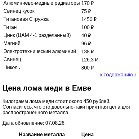
Алюминиево-медные радиаторы
170
₽
Свинец кусок
75
₽
Титановая Стружка
1450
₽
Титан
100
₽
Цинк (ЦАМ 4-1 разделанный)
40
₽
Магний
96
₽
Электротехнический алюминий
138
₽
Свинец
126.3
₽
Никель
800
₽
к содержанию ↑
Цена лома меди в Емве
Килограмм лома меди стоит около 450 рублей.
Согласитесь, что это довольно-таки приятная цена для
распространённого металла.
Дата обновление: 07.08.26
Название металла
Цена