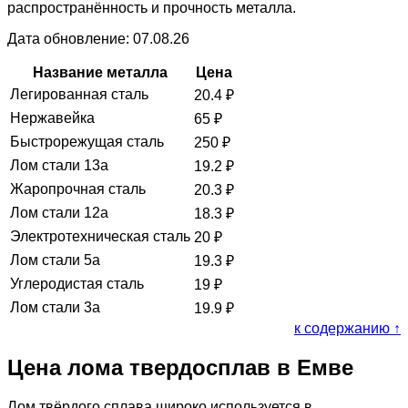
распространённость и прочность металла.
Дата обновление: 07.08.26
Название металла
Цена
Легированная сталь
20.4
₽
Нержавейка
65
₽
Быстрорежущая сталь
250
₽
Лом стали 13а
19.2
₽
Жаропрочная сталь
20.3
₽
Лом стали 12а
18.3
₽
Электротехническая сталь
20
₽
Лом стали 5а
19.3
₽
Углеродистая сталь
19
₽
Лом стали 3а
19.9
₽
к содержанию ↑
Цена лома твердосплав в Емве
Лом твёрдого сплава широко используется в