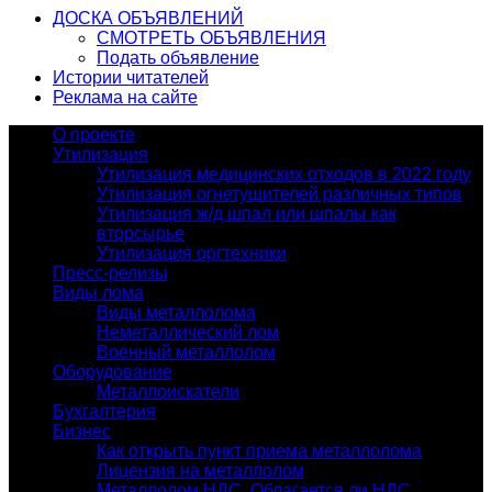
ДОСКА ОБЪЯВЛЕНИЙ
СМОТРЕТЬ ОБЪЯВЛЕНИЯ
Подать объявление
Истории читателей
Реклама на сайте
О проекте
Утилизация
Утилизация медицинских отходов в 2022 году
Утилизация огнетушителей различных типов
Утилизация ж/д шпал или шпалы как
вторсырье
Утилизация оргтехники
Пресс-релизы
Виды лома
Виды металлолома
Неметаллический лом
Военный металлолом
Оборудование
Металлоискатели
Бухгалтерия
Бизнес
Как открыть пункт приема металлолома
Лицензия на металлолом
Металлолом НДС. Облагается ли НДС