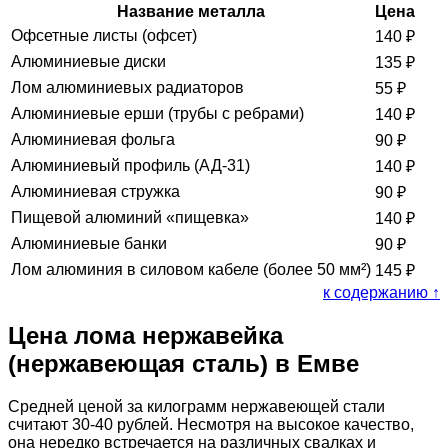
Название металла
Цена
Офсетные листы (офсет)
140
₽
Алюминиевые диски
135
₽
Лом алюминиевых радиаторов
55
₽
Алюминиевые ерши (трубы с ребрами)
140
₽
Алюминиевая фольга
90
₽
Алюминиевый профиль (АД-31)
140
₽
Алюминиевая стружка
90
₽
Пищевой алюминий «пищевка»
140
₽
Алюминиевые банки
90
₽
Лом алюминия в силовом кабеле (более 50 мм²)
145
₽
к содержанию ↑
Цена лома нержавейка
(нержавеющая сталь) в Емве
Средней ценой за килограмм нержавеющей стали
считают 30-40 рублей. Несмотря на высокое качество,
она нередко встречается на различных свалках и