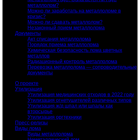
металлолом?
Можно ли заработать на металлоломе в
кризис?
Можно ли сдавать металлолом?
Незаконный прием металлолома
Документы
Акт списания металлолома
Порядок приема металлолома
Химическая безопасность лома цветных
металлов
Радиационный контроль металлолома
Перевозка металлолома — сопроводительные
документы
О проекте
Утилизация
Утилизация медицинских отходов в 2022 году
Утилизация огнетушителей различных типов
Утилизация ж/д шпал или шпалы как
вторсырье
Утилизация оргтехники
Пресс-релизы
Виды лома
Виды металлолома
Неметаллический лом