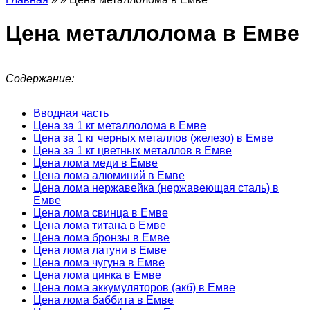
Цена металлолома в Емве
Содержание:
Вводная часть
Цена за 1 кг металлолома в Емве
Цена за 1 кг черных металлов (железо) в Емве
Цена за 1 кг цветных металлов в Емве
Цена лома меди в Емве
Цена лома алюминий в Емве
Цена лома нержавейка (нержавеющая сталь) в
Емве
Цена лома свинца в Емве
Цена лома титана в Емве
Цена лома бронзы в Емве
Цена лома латуни в Емве
Цена лома чугуна в Емве
Цена лома цинка в Емве
Цена лома аккумуляторов (акб) в Емве
Цена лома баббита в Емве