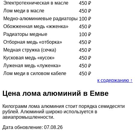
Электротехническая в масле
450
₽
Лом меди в масле
450
₽
Медно-алюминиевые радиаторы
100
₽
Обожженная медь «жженка»
450
₽
Радиаторы медные
100
₽
Отборная медь «отборка»
450
₽
Медная стружка (сечка)
450
₽
Кусковая медь «кусок»
450
₽
Луженая медь «луженка»
450
₽
Лом меди в силовом кабеле
450
₽
к содержанию ↑
Цена лома алюминий в Емве
Килограмм лома алюминия стоит порядка семидесяти
рублей. Алюминий широко используется в
авиапромышленности.
Дата обновление: 07.08.26