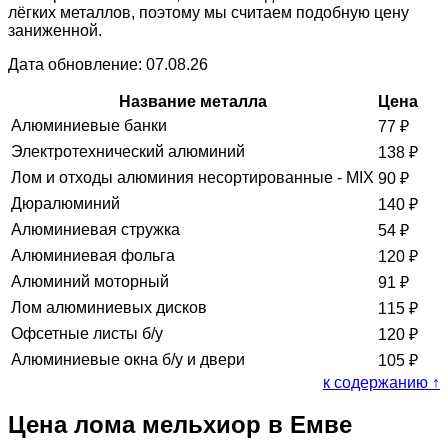
лёгких металлов, поэтому мы считаем подобную цену
заниженной.
Дата обновление: 07.08.26
Название металла
Цена
Алюминиевые банки
77
₽
Электротехнический алюминий
138
₽
Лом и отходы алюминия несортированные - MIX
90
₽
Дюралюминий
140
₽
Алюминиевая стружка
54
₽
Алюминиевая фольга
120
₽
Алюминий моторный
91
₽
Лом алюминиевых дисков
115
₽
Офсетные листы б/у
120
₽
Алюминиевые окна б/у и двери
105
₽
к содержанию ↑
Цена лома мельхиор в Емве