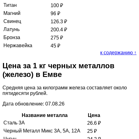
Титан
100
₽
Магний
96
₽
Свинец
126.3
₽
Латунь
200.4
₽
Бронза
275
₽
Нержавейка
45
₽
к содержанию ↑
Цена за 1 кг черных металлов
(железо) в Емве
Средняя цена за килограмм железа составляет около
пятидесяти рублей.
Дата обновление: 07.08.26
Название металла
Цена
Сталь 3А
26.6
₽
Черный Металл Микс 3А, 5А, 12А
25
₽
Чугун