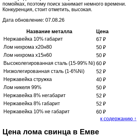
помойках, поэтому поиск занимает немного времени.
Конкуренция, стоит отметить, высокая.
Дата обновление: 07.08.26
Название металла
Цена
Нержавейка 10% габарит
67
₽
Лом нихрома х20н80
50
₽
Лом нихрома х15н60
50
₽
Высоколегированная сталь (15-99% Ni)
60
₽
Низколегированная сталь (1-6%Ni)
52
₽
Нержавейка стружка
40
₽
Лом никеля 99%
50
₽
Нержавейка 8% негабарит
52
₽
Нержавейка 8% габарит
52
₽
Нержавейка 10% не габарит
60
₽
к содержанию ↑
Цена лома свинца в Емве