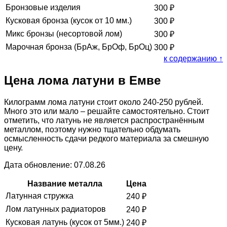
Бронзовые изделия
300
₽
Кусковая бронза (кусок от 10 мм.)
300
₽
Микс бронзы (несортовой лом)
300
₽
Марочная бронза (БрАж, БрОф, БрОц)
300
₽
к содержанию ↑
Цена лома латуни в Емве
Килограмм лома латуни стоит около 240-250 рублей.
Много это или мало – решайте самостоятельно. Стоит
отметить, что латунь не является распространённым
металлом, поэтому нужно тщательно обдумать
осмысленность сдачи редкого материала за смешную
цену.
Дата обновление: 07.08.26
Название металла
Цена
Латунная стружка
240
₽
Лом латунных радиаторов
240
₽
Кусковая латунь (кусок от 5мм.)
240
₽