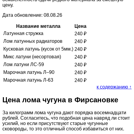
цену.
Дата обновление: 08.08.26
Название металла
Цена
Латунная стружка
240
₽
Лом латунных радиаторов
240
₽
Кусковая латунь (кусок от 5мм.)
240
₽
Микс латуни (несортовая)
240
₽
Лом латуни ЛС-59
240
₽
Марочная латунь Л–90
240
₽
Марочная латунь Л-63
240
₽
к содержанию ↑
Цена лома чугуна в Фирсановке
За килограмм лома чугуна дают порядка восемнадцати
рублей. Согласитесь, что подобная цена навряд ли стоит
усилий, но если присутствуют старые чугунные
сковороды, то это отличный способ избавиться от них.