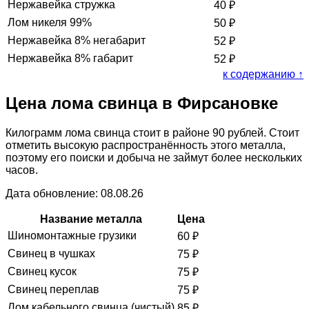
Нержавейка стружка
40
₽
Лом никеля 99%
50
₽
Нержавейка 8% негабарит
52
₽
Нержавейка 8% габарит
52
₽
к содержанию ↑
Цена лома свинца в Фирсановке
Килограмм лома свинца стоит в районе 90 рублей. Стоит
отметить высокую распространённость этого металла,
поэтому его поиски и добыча не займут более нескольких
часов.
Дата обновление: 08.08.26
Название металла
Цена
Шиномонтажные грузики
60
₽
Свинец в чушках
75
₽
Свинец кусок
75
₽
Свинец переплав
75
₽
Лом кабельного свинца (чистый)
85
₽