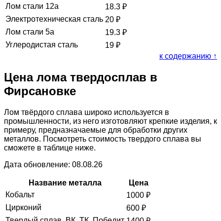
Лом стали 12а
18.3
₽
Электротехническая сталь
20
₽
Лом стали 5а
19.3
₽
Углеродистая сталь
19
₽
к содержанию ↑
Цена лома твердосплав в
Фирсановке
Лом твёрдого сплава широко используется в
промышленности, из него изготовляют крепкие изделия, к
примеру, предназначаемые для обработки других
металлов. Посмотреть стоимость твердого сплава вы
сможете в таблице ниже.
Дата обновление: 08.08.26
Название металла
Цена
Кобальт
1000
₽
Цирконий
600
₽
Твердый сплав, ВК, ТК, Победит
1400
₽