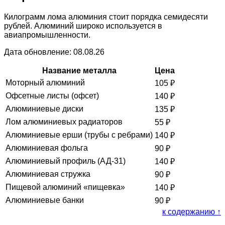
Килограмм лома алюминия стоит порядка семидесяти
рублей. Алюминий широко используется в
авиапромышленности.
Дата обновление: 08.08.26
Название металла
Цена
Моторный алюминий
105
₽
Офсетные листы (офсет)
140
₽
Алюминиевые диски
135
₽
Лом алюминиевых радиаторов
55
₽
Алюминиевые ерши (трубы с ребрами)
140
₽
Алюминиевая фольга
90
₽
Алюминиевый профиль (АД-31)
140
₽
Алюминиевая стружка
90
₽
Пищевой алюминий «пищевка»
140
₽
Алюминиевые банки
90
₽
к содержанию ↑