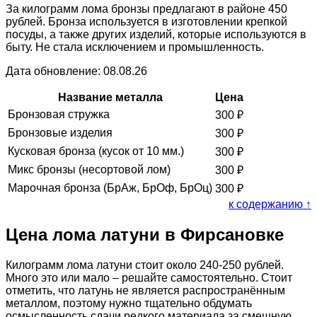
За килограмм лома бронзы предлагают в районе 450
рублей. Бронза используется в изготовлении крепкой
посуды, а также других изделий, которые используются в
быту. Не стала исключением и промышленность.
Дата обновление: 08.08.26
Название металла
Цена
Бронзовая стружка
300
₽
Бронзовые изделия
300
₽
Кусковая бронза (кусок от 10 мм.)
300
₽
Микс бронзы (несортовой лом)
300
₽
Марочная бронза (БрАж, БрОф, БрОц)
300
₽
к содержанию ↑
Цена лома латуни в Фирсановке
Килограмм лома латуни стоит около 240-250 рублей.
Много это или мало – решайте самостоятельно. Стоит
отметить, что латунь не является распространённым
металлом, поэтому нужно тщательно обдумать
осмысленность сдачи редкого материала за смешную