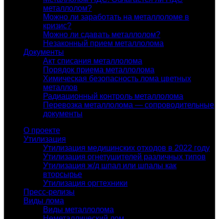
металлолом?
Можно ли заработать на металлоломе в
кризис?
Можно ли сдавать металлолом?
Незаконный прием металлолома
Документы
Акт списания металлолома
Порядок приема металлолома
Химическая безопасность лома цветных
металлов
Радиационный контроль металлолома
Перевозка металлолома — сопроводительные
документы
О проекте
Утилизация
Утилизация медицинских отходов в 2022 году
Утилизация огнетушителей различных типов
Утилизация ж/д шпал или шпалы как
вторсырье
Утилизация оргтехники
Пресс-релизы
Виды лома
Виды металлолома
Неметаллический лом