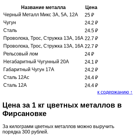
Название металла
Цена
Черный Металл Микс 3А, 5А, 12А
25
₽
Чугун
24.2
₽
Сталь
24.5
₽
Проволока, Трос, Стружка 13А, 16А
22.7
₽
Проволока, Трос, Стружка 13А, 16А
22.7
₽
Рельсовый лом
24
₽
Негабаритный Чугунный 20А
24.1
₽
Габаритный Чугун 17А
24.2
₽
Сталь 12Ас
24.4
₽
Сталь 12А
24.4
₽
к содержанию ↑
Цена за 1 кг цветных металлов в
Фирсановке
За килограмм цветных металлов можно выручить
порядка 300 рублей.