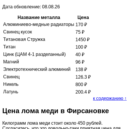
Дата обновление: 08.08.26
Название металла
Цена
Алюминиево-медные радиаторы
170
₽
Свинец кусок
75
₽
Титановая Стружка
1450
₽
Титан
100
₽
Цинк (ЦАМ 4-1 разделанный)
40
₽
Магний
96
₽
Электротехнический алюминий
138
₽
Свинец
126.3
₽
Никель
800
₽
Латунь
200.4
₽
к содержанию ↑
Цена лома меди в Фирсановке
Килограмм лома меди стоит около 450 рублей.
Согласитесь, что это довольно-таки приятная цена для