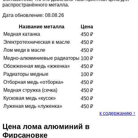
распространённого металла.
Дата обновление: 08.08.26
Название металла
Цена
Медная катанка
450
₽
Электротехническая в масле
450
₽
Лом меди в масле
450
₽
Медно-алюминиевые радиаторы
100
₽
Обожженная медь «жженка»
450
₽
Радиаторы медные
100
₽
Отборная медь «отборка»
450
₽
Медная стружка (сечка)
450
₽
Кусковая медь «кусок»
450
₽
Луженая медь «луженка»
450
₽
к содержанию ↑
Цена лома алюминий в
Фирсановке