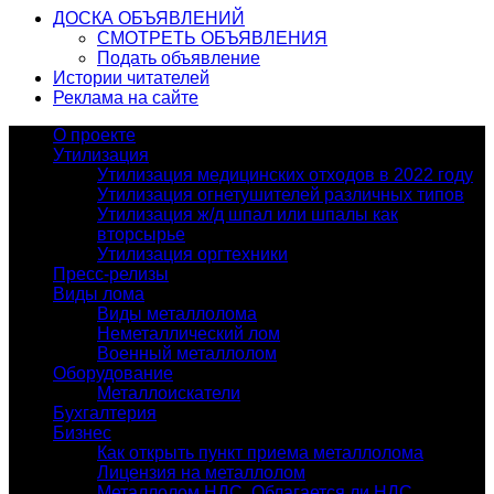
ДОСКА ОБЪЯВЛЕНИЙ
СМОТРЕТЬ ОБЪЯВЛЕНИЯ
Подать объявление
Истории читателей
Реклама на сайте
О проекте
Утилизация
Утилизация медицинских отходов в 2022 году
Утилизация огнетушителей различных типов
Утилизация ж/д шпал или шпалы как
вторсырье
Утилизация оргтехники
Пресс-релизы
Виды лома
Виды металлолома
Неметаллический лом
Военный металлолом
Оборудование
Металлоискатели
Бухгалтерия
Бизнес
Как открыть пункт приема металлолома
Лицензия на металлолом
Металлолом НДС. Облагается ли НДС