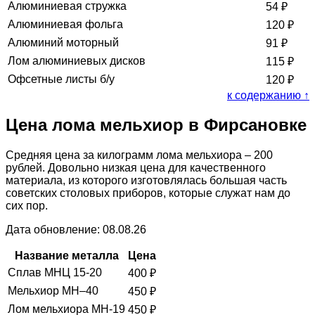
Алюминиевая стружка
54
₽
Алюминиевая фольга
120
₽
Алюминий моторный
91
₽
Лом алюминиевых дисков
115
₽
Офсетные листы б/у
120
₽
к содержанию ↑
Цена лома мельхиор в Фирсановке
Средняя цена за килограмм лома мельхиора – 200
рублей. Довольно низкая цена для качественного
материала, из которого изготовлялась большая часть
советских столовых приборов, которые служат нам до
сих пор.
Дата обновление: 08.08.26
Название металла
Цена
Сплав МНЦ 15-20
400
₽
Мельхиор МН–40
450
₽
Лом мельхиора МН-19
450
₽