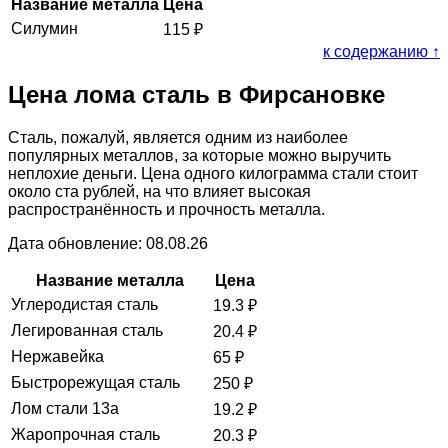
Название металла
Цена
Силумин
115
₽
к содержанию ↑
Цена лома сталь в Фирсановке
Сталь, пожалуй, является одним из наиболее
популярных металлов, за которые можно выручить
неплохие деньги. Цена одного килограмма стали стоит
около ста рублей, на что влияет высокая
распространённость и прочность металла.
Дата обновление: 08.08.26
Название металла
Цена
Углеродистая сталь
19.3
₽
Легированная сталь
20.4
₽
Нержавейка
65
₽
Быстрорежущая сталь
250
₽
Лом стали 13а
19.2
₽
Жаропрочная сталь
20.3
₽