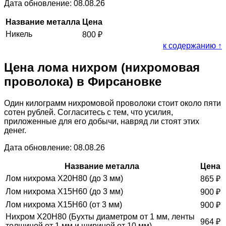
Дата обновление: 08.08.26
Название металла
Цена
Никель
800
₽
к содержанию ↑
Цена лома нихром (нихромовая
проволока) в Фирсановке
Один килограмм нихромовой проволоки стоит около пяти
сотен рублей. Согласитесь с тем, что усилия,
приложенные для его добычи, навряд ли стоят этих
денег.
Дата обновление: 08.08.26
Название металла
Цена
Лом нихрома Х20Н80 (до 3 мм)
865
₽
Лом нихрома Х15Н60 (до 3 мм)
900
₽
Лом нихрома Х15Н60 (от 3 мм)
900
₽
Нихром Х20Н80 (Бухты диаметром от 1 мм, ленты
964
₽
толщиной от 1 мм и шириной от 10 мм)