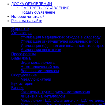
ДОСКА ОБЪЯВЛЕНИЙ
СМОТРЕТЬ ОБЪЯВЛЕНИЯ
Подать объявление
Истории читателей
Реклама на сайте
О проекте
Утилизация
Утилизация медицинских отходов в 2022 году
Утилизация огнетушителей различных типов
Утилизация ж/д шпал или шпалы как вторсырье
Утилизация оргтехники
Пресс-релизы
Виды лома
Виды металлолома
Неметаллический лом
Военный металлолом
Оборудование
Металлоискатели
Бухгалтерия
Бизнес
Как открыть пункт приема металлолома
Лицензия на металлолом
Металлолом НДС. Облагается ли НДС металло
Можно ли заработать на металлоломе в кризис