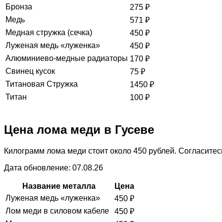
Бронза
275
₽
Медь
571
₽
Медная стружка (сечка)
450
₽
Луженая медь «луженка»
450
₽
Алюминиево-медные радиаторы
170
₽
Свинец кусок
75
₽
Титановая Стружка
1450
₽
Титан
100
₽
Цена лома меди в Гусеве
Килограмм лома меди стоит около 450 рублей. Согласитесь
Дата обновление: 07.08.26
Название металла
Цена
Луженая медь «луженка»
450
₽
Лом меди в силовом кабеле
450
₽