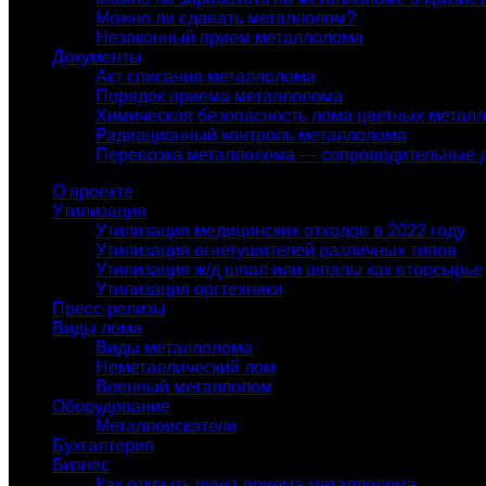
Можно ли сдавать металлолом?
Незаконный прием металлолома
Документы
Акт списания металлолома
Порядок приема металлолома
Химическая безопасность лома цветных метал
Радиационный контроль металлолома
Перевозка металлолома — сопроводительные 
О проекте
Утилизация
Утилизация медицинских отходов в 2022 году
Утилизация огнетушителей различных типов
Утилизация ж/д шпал или шпалы как вторсырье
Утилизация оргтехники
Пресс-релизы
Виды лома
Виды металлолома
Неметаллический лом
Военный металлолом
Оборудование
Металлоискатели
Бухгалтерия
Бизнес
Как открыть пункт приема металлолома