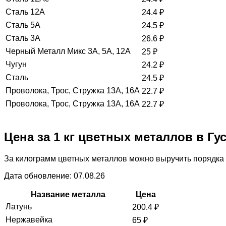
Сталь 12А
24.4
₽
Сталь 5А
24.5
₽
Сталь 3А
26.6
₽
Черный Металл Микс 3А, 5А, 12А
25
₽
Чугун
24.2
₽
Сталь
24.5
₽
Проволока, Трос, Стружка 13А, 16А
22.7
₽
Проволока, Трос, Стружка 13А, 16А
22.7
₽
Цена за 1 кг цветных металлов в Гу
За килограмм цветных металлов можно выручить порядка 
Дата обновление: 07.08.26
Название металла
Цена
Латунь
200.4
₽
Нержавейка
65
₽