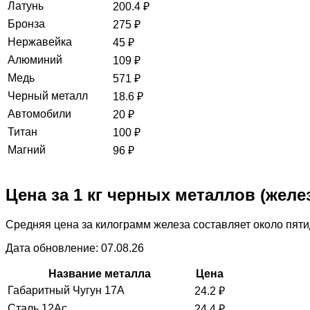
Латунь
200.4
₽
Бронза
275
₽
Нержавейка
45
₽
Алюминий
109
₽
Медь
571
₽
Черный металл
18.6
₽
Автомобили
20
₽
Титан
100
₽
Магний
96
₽
Цена за 1 кг черных металлов (желез
Средняя цена за килограмм железа составляет около пяти
Дата обновление: 07.08.26
Название металла
Цена
Габаритный Чугун 17А
24.2
₽
Сталь 12Ас
24.4
₽