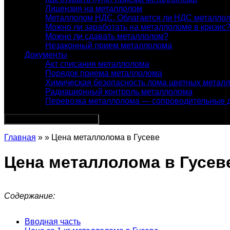
Лицензия на металлолом
Металлолом НДС. Облагается ли НДС металло
Можно ли заработать на металлоломе в кризис
Можно ли сдавать металлолом?
Незаконный прием металлолома
Документы
Акт списания металлолома
Порядок приема металлолома
Химическая безопасность лома цветных метал
Радиационный контроль металлолома
Перевозка металлолома — сопроводительные 
Главная
» » Цена металлолома в Гусеве
Цена металлолома в Гусев
Содержание:
Вводная часть