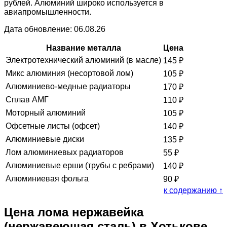
рублей. Алюминий широко используется в
авиапромышленности.
Дата обновление: 06.08.26
Название металла
Цена
Электротехнический алюминий (в масле)
145
₽
Микс алюминия (несортовой лом)
105
₽
Алюминиево-медные радиаторы
170
₽
Сплав АМГ
110
₽
Моторный алюминий
105
₽
Офсетные листы (офсет)
140
₽
Алюминиевые диски
135
₽
Лом алюминиевых радиаторов
55
₽
Алюминиевые ерши (трубы с ребрами)
140
₽
Алюминиевая фольга
90
₽
к содержанию ↑
Цена лома нержавейка
(нержавеющая сталь) в Хотькове