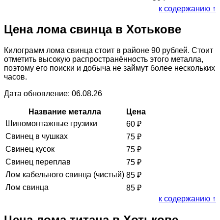
к содержанию ↑
Цена лома свинца в Хотькове
Килограмм лома свинца стоит в районе 90 рублей. Стоит
отметить высокую распространённость этого металла,
поэтому его поиски и добыча не займут более нескольких
часов.
Дата обновление: 06.08.26
Название металла
Цена
Шиномонтажные грузики
60
₽
Свинец в чушках
75
₽
Свинец кусок
75
₽
Свинец переплав
75
₽
Лом кабельного свинца (чистый)
85
₽
Лом свинца
85
₽
к содержанию ↑
Цена лома титана в Хотькове