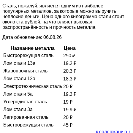
Сталь, пожалуй, является одним из наиболее
популярных металлов, за которые можно выручить
неплохие деньги. Цена одного килограмма стали стоит
около ста рублей, на что влияет высокая
распространённость и прочность металла.
Дата обновление: 06.08.26
Название металла
Цена
Быстрорежущая сталь
250
₽
Лом стали 13а
19.2
₽
Жаропрочная сталь
20.3
₽
Лом стали 12а
18.3
₽
Электротехническая сталь
20
₽
Лом стали 5а
19.3
₽
Углеродистая сталь
19
₽
Лом стали 3а
19.9
₽
Легированная сталь
20
₽
Быстрорежущая сталь
45
₽
к содержанию ↑