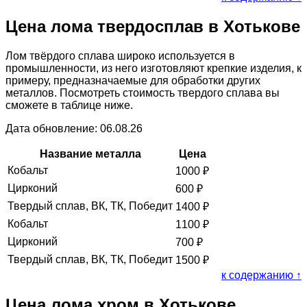
Цена лома твердосплав в Хотькове
Лом твёрдого сплава широко используется в
промышленности, из него изготовляют крепкие изделия, к
примеру, предназначаемые для обработки других
металлов. Посмотреть стоимость твердого сплава вы
сможете в таблице ниже.
Дата обновление: 06.08.26
Название металла
Цена
Кобальт
1000
₽
Цирконий
600
₽
Твердый сплав, ВК, ТК, Победит
1400
₽
Кобальт
1100
₽
Цирконий
700
₽
Твердый сплав, ВК, ТК, Победит
1500
₽
к содержанию ↑
Цена лома хром в Хотькове