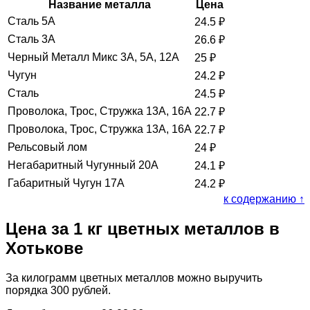
Название металла
Цена
Сталь 5А
24.5
₽
Сталь 3А
26.6
₽
Черный Металл Микс 3А, 5А, 12А
25
₽
Чугун
24.2
₽
Сталь
24.5
₽
Проволока, Трос, Стружка 13А, 16А
22.7
₽
Проволока, Трос, Стружка 13А, 16А
22.7
₽
Рельсовый лом
24
₽
Негабаритный Чугунный 20А
24.1
₽
Габаритный Чугун 17А
24.2
₽
к содержанию ↑
Цена за 1 кг цветных металлов в
Хотькове
За килограмм цветных металлов можно выручить
порядка 300 рублей.