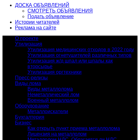
ДОСКА ОБЪЯВЛЕНИЙ
СМОТРЕТЬ ОБЪЯВЛЕНИЯ
Подать объявление
Истории читателей
Реклама на сайте
О проекте
Утилизация
Утилизация медицинских отходов в 2022 году
Утилизация огнетушителей различных типов
Утилизация ж/д шпал или шпалы как
вторсырье
Утилизация оргтехники
Пресс-релизы
Виды лома
Виды металлолома
Неметаллический лом
Военный металлолом
Оборудование
Металлоискатели
Бухгалтерия
Бизнес
Как открыть пункт приема металлолома
Лицензия на металлолом
Металлолом НДС. Облагается ли НДС