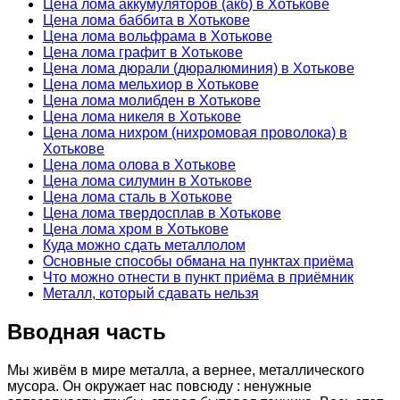
Цена лома аккумуляторов (акб) в Хотькове
Цена лома баббита в Хотькове
Цена лома вольфрама в Хотькове
Цена лома графит в Хотькове
Цена лома дюрали (дюралюминия) в Хотькове
Цена лома мельхиор в Хотькове
Цена лома молибден в Хотькове
Цена лома никеля в Хотькове
Цена лома нихром (нихромовая проволока) в
Хотькове
Цена лома олова в Хотькове
Цена лома силумин в Хотькове
Цена лома сталь в Хотькове
Цена лома твердосплав в Хотькове
Цена лома хром в Хотькове
Куда можно сдать металлолом
Основные способы обмана на пунктах приёма
Что можно отнести в пункт приёма в приёмник
Металл, который сдавать нельзя
Вводная часть
Мы живём в мире металла, а вернее, металлического
мусора. Он окружает нас повсюду : ненужные