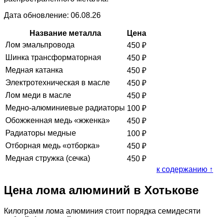
Дата обновление: 06.08.26
Название металла
Цена
Лом эмальпровода
450
₽
Шинка трансформаторная
450
₽
Медная катанка
450
₽
Электротехническая в масле
450
₽
Лом меди в масле
450
₽
Медно-алюминиевые радиаторы
100
₽
Обожженная медь «жженка»
450
₽
Радиаторы медные
100
₽
Отборная медь «отборка»
450
₽
Медная стружка (сечка)
450
₽
к содержанию ↑
Цена лома алюминий в Хотькове
Килограмм лома алюминия стоит порядка семидесяти