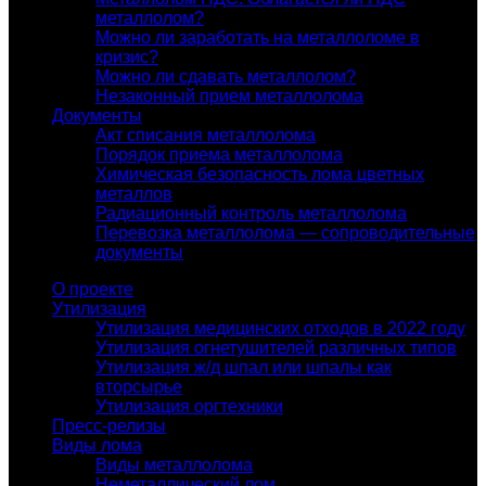
металлолом?
Можно ли заработать на металлоломе в
кризис?
Можно ли сдавать металлолом?
Незаконный прием металлолома
Документы
Акт списания металлолома
Порядок приема металлолома
Химическая безопасность лома цветных
металлов
Радиационный контроль металлолома
Перевозка металлолома — сопроводительные
документы
О проекте
Утилизация
Утилизация медицинских отходов в 2022 году
Утилизация огнетушителей различных типов
Утилизация ж/д шпал или шпалы как
вторсырье
Утилизация оргтехники
Пресс-релизы
Виды лома
Виды металлолома
Неметаллический лом