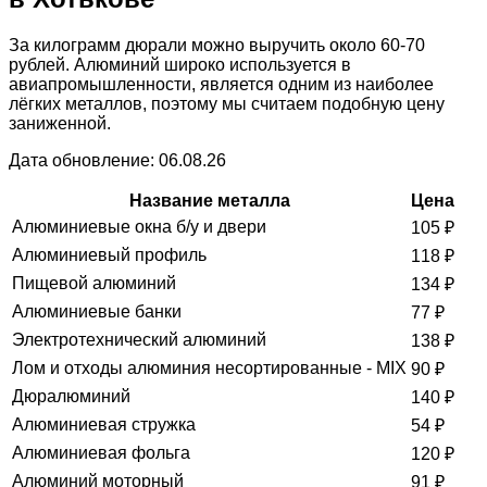
За килограмм дюрали можно выручить около 60-70
рублей. Алюминий широко используется в
авиапромышленности, является одним из наиболее
лёгких металлов, поэтому мы считаем подобную цену
заниженной.
Дата обновление: 06.08.26
Название металла
Цена
Алюминиевые окна б/у и двери
105
₽
Алюминиевый профиль
118
₽
Пищевой алюминий
134
₽
Алюминиевые банки
77
₽
Электротехнический алюминий
138
₽
Лом и отходы алюминия несортированные - MIX
90
₽
Дюралюминий
140
₽
Алюминиевая стружка
54
₽
Алюминиевая фольга
120
₽
Алюминий моторный
91
₽