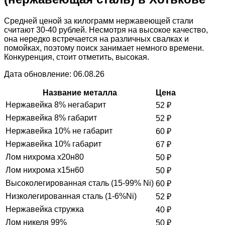
Средней ценой за килограмм нержавеющей стали
считают 30-40 рублей. Несмотря на высокое качество,
она нередко встречается на различных свалках и
помойках, поэтому поиск занимает немного времени.
Конкуренция, стоит отметить, высокая.
Дата обновление: 06.08.26
Название металла
Цена
Нержавейка 8% негабарит
52
₽
Нержавейка 8% габарит
52
₽
Нержавейка 10% не габарит
60
₽
Нержавейка 10% габарит
67
₽
Лом нихрома х20н80
50
₽
Лом нихрома х15н60
50
₽
Высоколегированная сталь (15-99% Ni)
60
₽
Низколегированная сталь (1-6%Ni)
52
₽
Нержавейка стружка
40
₽
Лом никеля 99%
50
₽