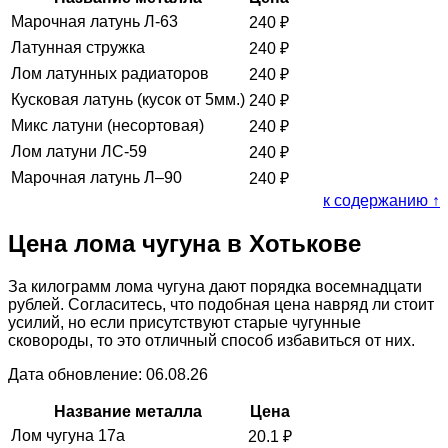
Марочная латунь Л-63
240
₽
Латунная стружка
240
₽
Лом латунных радиаторов
240
₽
Кусковая латунь (кусок от 5мм.)
240
₽
Микс латуни (несортовая)
240
₽
Лом латуни ЛС-59
240
₽
Марочная латунь Л–90
240
₽
к содержанию ↑
Цена лома чугуна в Хотькове
За килограмм лома чугуна дают порядка восемнадцати
рублей. Согласитесь, что подобная цена навряд ли стоит
усилий, но если присутствуют старые чугунные
сковороды, то это отличный способ избавиться от них.
Дата обновление: 06.08.26
Название металла
Цена
Лом чугуна 17а
20.1
₽