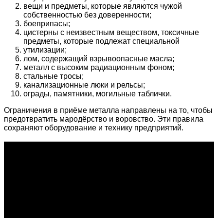
вещи и предметы, которые являются чужой
собственностью без доверенности;
боеприпасы;
цистерны с неизвестным веществом, токсичные
предметы, которые подлежат специальной
утилизации;
лом, содержащий взрывоопасные масла;
металл с высоким радиационным фоном;
стальные тросы;
канализационные люки и рельсы;
ограды, памятники, могильные таблички.
Ограничения в приёме металла направлены на то, чтобы
предотвратить мародёрство и воровство. Эти правила
сохраняют оборудование и технику предприятий.
О проекте
Проект "XLOM" - самая полная и полезная информация о
рынке металлолома, вторсырья, а также утилизации и
переработке отходов, уделяются вопросы экологии в
России. Сайт постоянно пополняется новой и уникальной
тематической информацией. Скоро будет открыт каталог
пунктов приема металлолома и вторсырья по всем