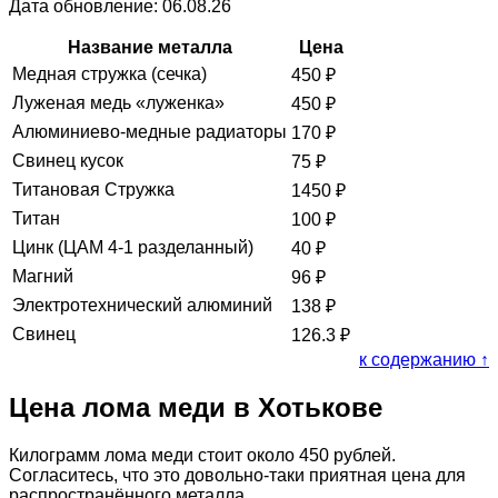
Дата обновление: 06.08.26
Название металла
Цена
Медная стружка (сечка)
450
₽
Луженая медь «луженка»
450
₽
Алюминиево-медные радиаторы
170
₽
Свинец кусок
75
₽
Титановая Стружка
1450
₽
Титан
100
₽
Цинк (ЦАМ 4-1 разделанный)
40
₽
Магний
96
₽
Электротехнический алюминий
138
₽
Свинец
126.3
₽
к содержанию ↑
Цена лома меди в Хотькове
Килограмм лома меди стоит около 450 рублей.
Согласитесь, что это довольно-таки приятная цена для
распространённого металла.