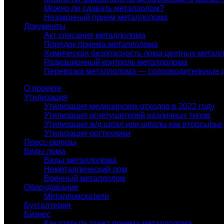
Можно ли сдавать металлолом?
Незаконный прием металлолома
Документы
Акт списания металлолома
Порядок приема металлолома
Химическая безопасность лома цветных метал
Радиационный контроль металлолома
Перевозка металлолома — сопроводительные 
О проекте
Утилизация
Утилизация медицинских отходов в 2022 году
Утилизация огнетушителей различных типов
Утилизация ж/д шпал или шпалы как вторсырье
Утилизация оргтехники
Пресс-релизы
Виды лома
Виды металлолома
Неметаллический лом
Военный металлолом
Оборудование
Металлоискатели
Бухгалтерия
Бизнес
Как открыть пункт приема металлолома