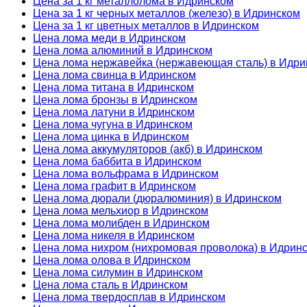
Цена за 1 кг металлолома в Идринском
Цена за 1 кг черных металлов (железо) в Идринском
Цена за 1 кг цветных металлов в Идринском
Цена лома меди в Идринском
Цена лома алюминий в Идринском
Цена лома нержавейка (нержавеющая сталь) в Идри
Цена лома свинца в Идринском
Цена лома титана в Идринском
Цена лома бронзы в Идринском
Цена лома латуни в Идринском
Цена лома чугуна в Идринском
Цена лома цинка в Идринском
Цена лома аккумуляторов (акб) в Идринском
Цена лома баббита в Идринском
Цена лома вольфрама в Идринском
Цена лома графит в Идринском
Цена лома дюрали (дюралюминия) в Идринском
Цена лома мельхиор в Идринском
Цена лома молибден в Идринском
Цена лома никеля в Идринском
Цена лома нихром (нихромовая проволока) в Идрин
Цена лома олова в Идринском
Цена лома силумин в Идринском
Цена лома сталь в Идринском
Цена лома твердосплав в Идринском