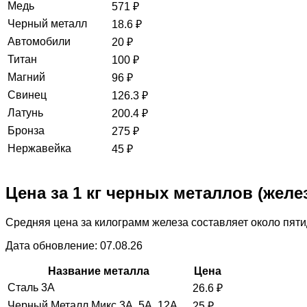
Медь
571
₽
Черный металл
18.6
₽
Автомобили
20
₽
Титан
100
₽
Магний
96
₽
Свинец
126.3
₽
Латунь
200.4
₽
Бронза
275
₽
Нержавейка
45
₽
Цена за 1 кг черных металлов (желе
Средняя цена за килограмм железа составляет около пяти
Дата обновление: 07.08.26
Название металла
Цена
Сталь 3А
26.6
₽
Черный Металл Микс 3А, 5А, 12А
25
₽