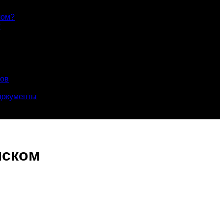
лом?
?
лов
документы
нском