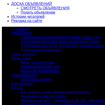
ДОСКА ОБЪЯВЛЕНИЙ
СМОТРЕТЬ ОБЪЯВЛЕНИЯ
Подать объявление
Истории читателей
Реклама на сайте
О проекте
Утилизация
Утилизация медицинских отходов в 2022 году
Утилизация огнетушителей различных типов
Утилизация ж/д шпал или шпалы как вторсырье
Утилизация оргтехники
Пресс-релизы
Виды лома
Виды металлолома
Неметаллический лом
Военный металлолом
Оборудование
Металлоискатели
Бухгалтерия
Бизнес
Как открыть пункт приема металлолома
Лицензия на металлолом
Металлолом НДС. Облагается ли НДС металло
Можно ли заработать на металлоломе в кризис