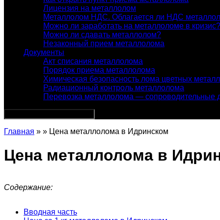
Лицензия на металлолом
Металлолом НДС. Облагается ли НДС металло
Можно ли заработать на металлоломе в кризис
Можно ли сдавать металлолом?
Незаконный прием металлолома
Документы
Акт списания металлолома
Порядок приема металлолома
Химическая безопасность лома цветных метал
Радиационный контроль металлолома
Перевозка металлолома — сопроводительные 
Главная
» » Цена металлолома в Идринском
Цена металлолома в Идри
Содержание:
Вводная часть