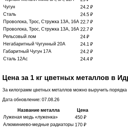
Чугун
24.2
₽
Сталь
24.5
₽
Проволока, Трос, Стружка 13А, 16А
22.7
₽
Проволока, Трос, Стружка 13А, 16А
22.7
₽
Рельсовый лом
24
₽
Негабаритный Чугунный 20А
24.1
₽
Габаритный Чугун 17А
24.2
₽
Сталь 12Ас
24.4
₽
Цена за 1 кг цветных металлов в И
За килограмм цветных металлов можно выручить порядка 
Дата обновление: 07.08.26
Название металла
Цена
Луженая медь «луженка»
450
₽
Алюминиево-медные радиаторы
170
₽