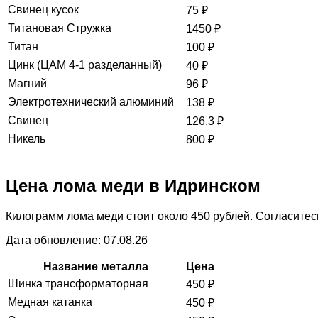
Свинец кусок
75
₽
Титановая Стружка
1450
₽
Титан
100
₽
Цинк (ЦАМ 4-1 разделанный)
40
₽
Магний
96
₽
Электротехнический алюминий
138
₽
Свинец
126.3
₽
Никель
800
₽
Цена лома меди в Идринском
Килограмм лома меди стоит около 450 рублей. Согласитесь
Дата обновление: 07.08.26
Название металла
Цена
Шинка трансформаторная
450
₽
Медная катанка
450
₽