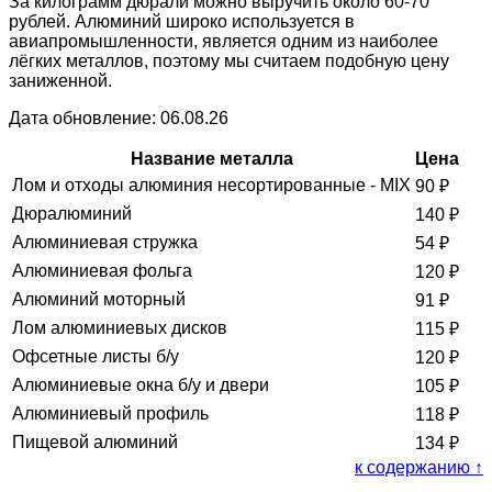
За килограмм дюрали можно выручить около 60-70
рублей. Алюминий широко используется в
авиапромышленности, является одним из наиболее
лёгких металлов, поэтому мы считаем подобную цену
заниженной.
Дата обновление: 06.08.26
Название металла
Цена
Лом и отходы алюминия несортированные - MIX
90
₽
Дюралюминий
140
₽
Алюминиевая стружка
54
₽
Алюминиевая фольга
120
₽
Алюминий моторный
91
₽
Лом алюминиевых дисков
115
₽
Офсетные листы б/у
120
₽
Алюминиевые окна б/у и двери
105
₽
Алюминиевый профиль
118
₽
Пищевой алюминий
134
₽
к содержанию ↑