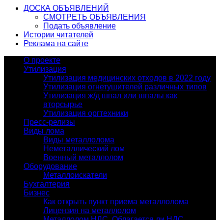
ДОСКА ОБЪЯВЛЕНИЙ
СМОТРЕТЬ ОБЪЯВЛЕНИЯ
Подать объявление
Истории читателей
Реклама на сайте
О проекте
Утилизация
Утилизация медицинских отходов в 2022 году
Утилизация огнетушителей различных типов
Утилизация ж/д шпал или шпалы как
вторсырье
Утилизация оргтехники
Пресс-релизы
Виды лома
Виды металлолома
Неметаллический лом
Военный металлолом
Оборудование
Металлоискатели
Бухгалтерия
Бизнес
Как открыть пункт приема металлолома
Лицензия на металлолом
Металлолом НДС. Облагается ли НДС