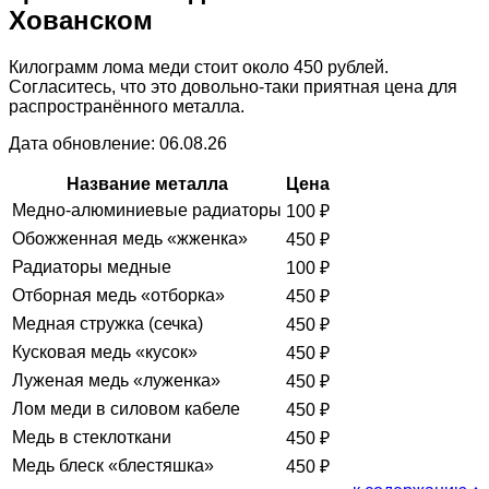
Хованском
Килограмм лома меди стоит около 450 рублей.
Согласитесь, что это довольно-таки приятная цена для
распространённого металла.
Дата обновление: 06.08.26
Название металла
Цена
Медно-алюминиевые радиаторы
100
₽
Обожженная медь «жженка»
450
₽
Радиаторы медные
100
₽
Отборная медь «отборка»
450
₽
Медная стружка (сечка)
450
₽
Кусковая медь «кусок»
450
₽
Луженая медь «луженка»
450
₽
Лом меди в силовом кабеле
450
₽
Медь в стеклоткани
450
₽
Медь блеск «блестяшка»
450
₽