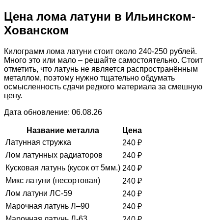
Цена лома латуни в Ильинском-
Хованском
Килограмм лома латуни стоит около 240-250 рублей.
Много это или мало – решайте самостоятельно. Стоит
отметить, что латунь не является распространённым
металлом, поэтому нужно тщательно обдумать
осмысленность сдачи редкого материала за смешную
цену.
Дата обновление: 06.08.26
Название металла
Цена
Латунная стружка
240
₽
Лом латунных радиаторов
240
₽
Кусковая латунь (кусок от 5мм.)
240
₽
Микс латуни (несортовая)
240
₽
Лом латуни ЛС-59
240
₽
Марочная латунь Л–90
240
₽
Марочная латунь Л-63
240
₽