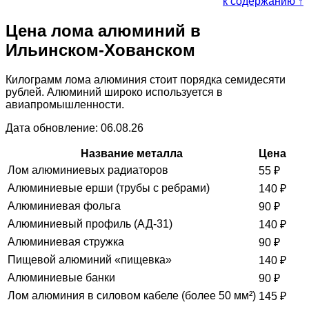
к содержанию ↑
Цена лома алюминий в
Ильинском-Хованском
Килограмм лома алюминия стоит порядка семидесяти
рублей. Алюминий широко используется в
авиапромышленности.
Дата обновление: 06.08.26
Название металла
Цена
Лом алюминиевых радиаторов
55
₽
Алюминиевые ерши (трубы с ребрами)
140
₽
Алюминиевая фольга
90
₽
Алюминиевый профиль (АД-31)
140
₽
Алюминиевая стружка
90
₽
Пищевой алюминий «пищевка»
140
₽
Алюминиевые банки
90
₽
Лом алюминия в силовом кабеле (более 50 мм²)
145
₽