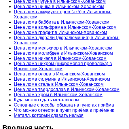
Цена лома чугуна в Ильинском-Хованском
Цена лома цинка в Ильинском-Хованском
Цена лома аккумуляторов (акб) в Ильинском-
Хованском
Цена лома баббита в Ильинском-Хованском
Цена лома вольфрама в Ильинском-Хованском
Цена лома графит в Ильинском-Хованском
Цена лома дюрали (дюралюминия) в Ильинском-
Хованском
Цена лома мельхиор в Ильинском-Хованском
Цена лома молибден в Ильинском-Хованском
Цена лома никеля в Ильинском-Хованском
Цена лома нихром (нихромовая проволока) в
Ильинском-Хованском
Цена лома олова в Ильинском-Хованском
Цена лома силумин в Ильинском-Хованском
Цена лома сталь в Ильинском-Хованском
Цена лома твердосплав в Ильинском-Хованском
Цена лома хром в Ильинском-Хованском
Куда можно сдать металлолом
Основные способы обмана на пунктах приёма
Что можно отнести в пункт приёма в приёмник
Металл, который сдавать нельзя
Вводная часть