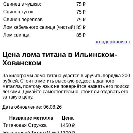
Свинец в чушках
75
₽
Свинец кусок
75
₽
Свинец переплав
75
₽
Лом кабельного свинца (чистый)
85
₽
Лом свинца
85
₽
к содержанию ↑
Цена лома титана в Ильинском-
Хованском
За килограмм лома титана удастся выручить порядка 200
рублей. Стоит отметить высокую редкость данного
металла, поэтому язык не повернётся назвать его поиски
лёгкими. Думайте самостоятельно, стоит ли отдавать его
за такую цену.
Дата обновление: 06.08.26
Название металла
Цена
Титановая Стружка
1450
₽
Несортовой Титан (Микс)