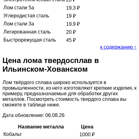
Лом стали 5а
19.3
₽
Углеродистая сталь
19
₽
Лом стали 3а
19.9
₽
Легированная сталь
20
₽
Быстрорежущая сталь
45
₽
к содержанию ↑
Цена лома твердосплав в
Ильинском-Хованском
Лом твёрдого сплава широко используется в
промышленности, из него изготовляют крепкие изделия, к
примеру, предназначаемые для обработки других
металлов. Посмотреть стоимость твердого сплава вы
сможете в таблице ниже.
Дата обновление: 06.08.26
Название металла
Цена
Кобальт
1000
₽