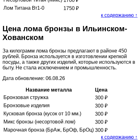
1700
₽
Лом Титана Вт1-0
1750
₽
к содержанию ↑
Цена лома бронзы в Ильинском-
Хованском
За килограмм лома бронзы предлагают в районе 450
рублей. Бронза используется в изготовлении крепкой
посуды, а также других изделий, которые используются в
быту. Не стала исключением и промышленность.
Дата обновление: 06.08.26
Название металла
Цена
Бронзовая стружка
300
₽
Бронзовые изделия
300
₽
Кусковая бронза (кусок от 10 мм.)
300
₽
Микс бронзы (несортовой лом)
300
₽
Марочная бронза (БрАж, БрОф, БрОц)
300
₽
к содержанию ↑