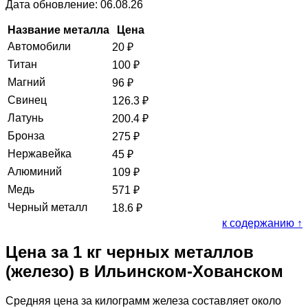
Дата обновление: 06.08.26
Название металла
Цена
Автомобили
20
₽
Титан
100
₽
Магний
96
₽
Свинец
126.3
₽
Латунь
200.4
₽
Бронза
275
₽
Нержавейка
45
₽
Алюминий
109
₽
Медь
571
₽
Черный металл
18.6
₽
к содержанию ↑
Цена за 1 кг черных металлов
(железо) в Ильинском-Хованском
Средняя цена за килограмм железа составляет около