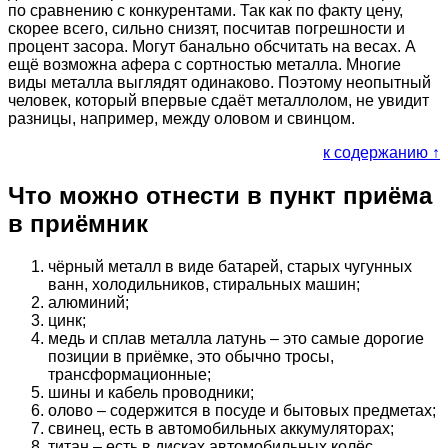
по сравнению с конкурентами. Так как по факту цену,
скорее всего, сильно снизят, посчитав погрешности и
процент засора. Могут банально обсчитать на весах. А
ещё возможна афера с сортностью металла. Многие
виды металла выглядят одинаково. Поэтому неопытный
человек, который впервые сдаёт металлолом, не увидит
разницы, например, между оловом и свинцом.
к содержанию ↑
Что можно отнести в пункт приёма
в приёмник
чёрный металл в виде батарей, старых чугунных
ванн, холодильников, стиральных машин;
алюминий;
цинк;
медь и сплав металла латунь – это самые дорогие
позиции в приёмке, это обычно тросы,
трансформационные;
шины и кабель проводники;
олово – содержится в посуде и бытовых предметах;
свинец, есть в автомобильных аккумуляторах;
титан – есть в дисках автомобильных колёс,