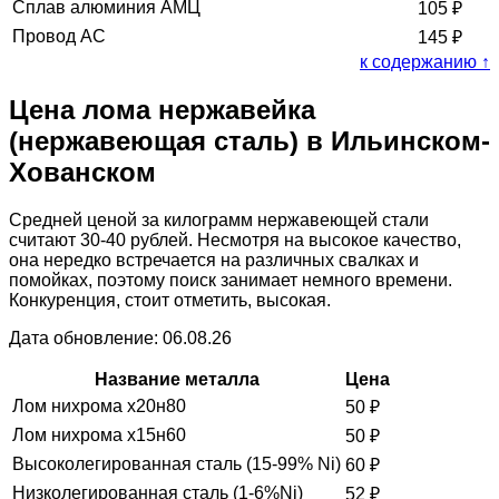
Сплав алюминия АМЦ
105
₽
Провод АС
145
₽
к содержанию ↑
Цена лома нержавейка
(нержавеющая сталь) в Ильинском-
Хованском
Средней ценой за килограмм нержавеющей стали
считают 30-40 рублей. Несмотря на высокое качество,
она нередко встречается на различных свалках и
помойках, поэтому поиск занимает немного времени.
Конкуренция, стоит отметить, высокая.
Дата обновление: 06.08.26
Название металла
Цена
Лом нихрома х20н80
50
₽
Лом нихрома х15н60
50
₽
Высоколегированная сталь (15-99% Ni)
60
₽
Низколегированная сталь (1-6%Ni)
52
₽