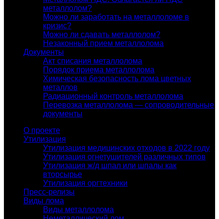
металлолом?
Можно ли заработать на металлоломе в
кризис?
Можно ли сдавать металлолом?
Незаконный прием металлолома
Документы
Акт списания металлолома
Порядок приема металлолома
Химическая безопасность лома цветных
металлов
Радиационный контроль металлолома
Перевозка металлолома — сопроводительные
документы
О проекте
Утилизация
Утилизация медицинских отходов в 2022 году
Утилизация огнетушителей различных типов
Утилизация ж/д шпал или шпалы как
вторсырье
Утилизация оргтехники
Пресс-релизы
Виды лома
Виды металлолома
Неметаллический лом