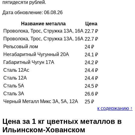
пятидесяти рублей.
Дата обновление: 06.08.26
Название металла
Цена
Проволока, Трос, Стружка 13А, 16А
22.7
₽
Проволока, Трос, Стружка 13А, 16А
22.7
₽
Рельсовый лом
24
₽
Негабаритный Чугунный 20А
24.1
₽
Габаритный Чугун 17А
24.2
₽
Сталь 12Ас
24.4
₽
Сталь 12А
24.4
₽
Сталь 5А
24.5
₽
Сталь 3А
26.6
₽
Черный Металл Микс 3А, 5А, 12А
25
₽
к содержанию ↑
Цена за 1 кг цветных металлов в
Ильинском-Хованском