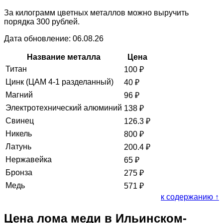
За килограмм цветных металлов можно выручить
порядка 300 рублей.
Дата обновление: 06.08.26
Название металла
Цена
Титан
100
₽
Цинк (ЦАМ 4-1 разделанный)
40
₽
Магний
96
₽
Электротехнический алюминий
138
₽
Свинец
126.3
₽
Никель
800
₽
Латунь
200.4
₽
Нержавейка
65
₽
Бронза
275
₽
Медь
571
₽
к содержанию ↑
Цена лома меди в Ильинском-