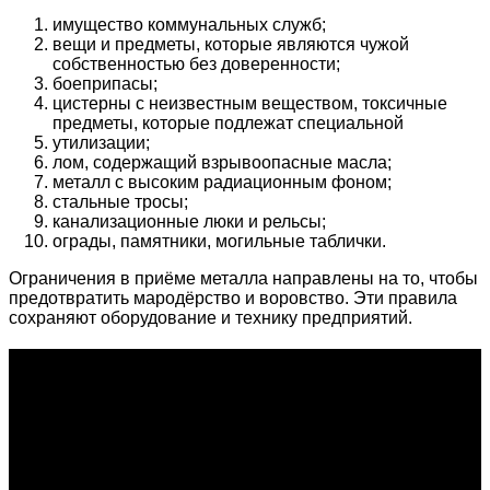
имущество коммунальных служб;
вещи и предметы, которые являются чужой
собственностью без доверенности;
боеприпасы;
цистерны с неизвестным веществом, токсичные
предметы, которые подлежат специальной
утилизации;
лом, содержащий взрывоопасные масла;
металл с высоким радиационным фоном;
стальные тросы;
канализационные люки и рельсы;
ограды, памятники, могильные таблички.
Ограничения в приёме металла направлены на то, чтобы
предотвратить мародёрство и воровство. Эти правила
сохраняют оборудование и технику предприятий.
О проекте
Проект "XLOM" - самая полная и полезная информация о
рынке металлолома, вторсырья, а также утилизации и
переработке отходов, уделяются вопросы экологии в
России. Сайт постоянно пополняется новой и уникальной
тематической информацией. Скоро будет открыт каталог