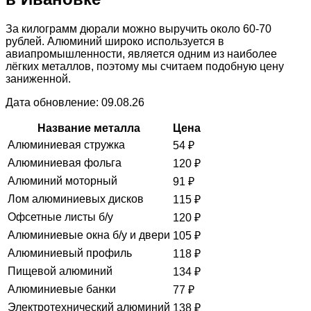
За килограмм дюрали можно выручить около 60-70
рублей. Алюминий широко используется в
авиапромышленности, является одним из наиболее
лёгких металлов, поэтому мы считаем подобную цену
заниженной.
Дата обновление: 09.08.26
Название металла
Цена
Алюминиевая стружка
54
₽
Алюминиевая фольга
120
₽
Алюминий моторный
91
₽
Лом алюминиевых дисков
115
₽
Офсетные листы б/у
120
₽
Алюминиевые окна б/у и двери
105
₽
Алюминиевый профиль
118
₽
Пищевой алюминий
134
₽
Алюминиевые банки
77
₽
Электротехнический алюминий
138
₽