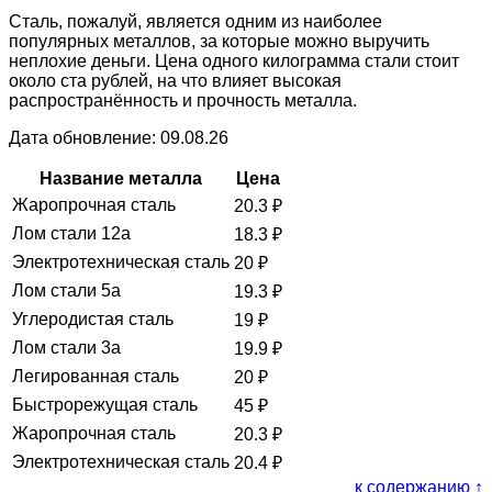
Сталь, пожалуй, является одним из наиболее
популярных металлов, за которые можно выручить
неплохие деньги. Цена одного килограмма стали стоит
около ста рублей, на что влияет высокая
распространённость и прочность металла.
Дата обновление: 09.08.26
Название металла
Цена
Жаропрочная сталь
20.3
₽
Лом стали 12а
18.3
₽
Электротехническая сталь
20
₽
Лом стали 5а
19.3
₽
Углеродистая сталь
19
₽
Лом стали 3а
19.9
₽
Легированная сталь
20
₽
Быстрорежущая сталь
45
₽
Жаропрочная сталь
20.3
₽
Электротехническая сталь
20.4
₽
к содержанию ↑