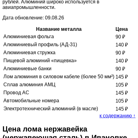
рублей. Алюминий широко используется в
авиапромышленности.
Дата обновление: 09.08.26
Название металла
Цена
Алюминиевая фольга
90
₽
Алюминиевый профиль (АД-31)
140
₽
Алюминиевая стружка
90
₽
Пищевой алюминий «пищевка»
140
₽
Алюминиевые банки
90
₽
Лом алюминия в силовом кабеле (более 50 мм²)
145
₽
Сплав алюминия АМЦ
105
₽
Провод АС
145
₽
Автомобильные номера
105
₽
Электротехнический алюминий (в масле)
145
₽
к содержанию ↑
Цена лома нержавейка
(нержавеющая сталь) в Ивановке