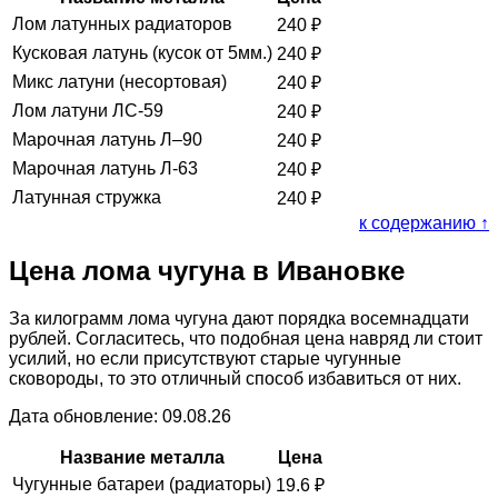
Лом латунных радиаторов
240
₽
Кусковая латунь (кусок от 5мм.)
240
₽
Микс латуни (несортовая)
240
₽
Лом латуни ЛС-59
240
₽
Марочная латунь Л–90
240
₽
Марочная латунь Л-63
240
₽
Латунная стружка
240
₽
к содержанию ↑
Цена лома чугуна в Ивановке
За килограмм лома чугуна дают порядка восемнадцати
рублей. Согласитесь, что подобная цена навряд ли стоит
усилий, но если присутствуют старые чугунные
сковороды, то это отличный способ избавиться от них.
Дата обновление: 09.08.26
Название металла
Цена
Чугунные батареи (радиаторы)
19.6
₽