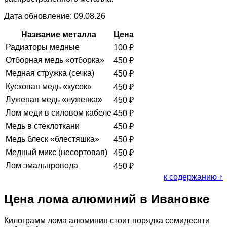
Дата обновление: 09.08.26
Название металла
Цена
Радиаторы медные
100
₽
Отборная медь «отборка»
450
₽
Медная стружка (сечка)
450
₽
Кусковая медь «кусок»
450
₽
Луженая медь «луженка»
450
₽
Лом меди в силовом кабеле
450
₽
Медь в стеклоткани
450
₽
Медь блеск «блестяшка»
450
₽
Медный микс (несортовая)
450
₽
Лом эмальпровода
450
₽
к содержанию ↑
Цена лома алюминий в Ивановке
Килограмм лома алюминия стоит порядка семидесяти