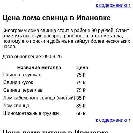
к содержанию ↑
Цена лома свинца в Ивановке
Килограмм лома свинца стоит в районе 90 рублей. Стоит
отметить высокую распространённость этого металла,
поэтому его поиски и добыча не займут более нескольких
часов.
Дата обновление: 09.08.26
Название металла
Цена
Свинец в чушках
75
₽
Свинец кусок
75
₽
Свинец переплав
75
₽
Лом кабельного свинца (чистый)
85
₽
Лом свинца
85
₽
Шиномонтажные грузики
60
₽
к содержанию ↑
Цена лома титана в Ивановке