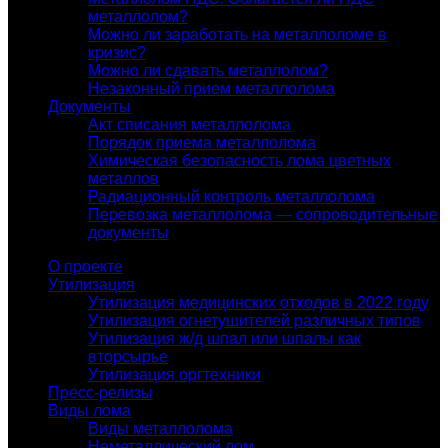
металлолом?
Можно ли заработать на металлоломе в
кризис?
Можно ли сдавать металлолом?
Незаконный прием металлолома
Документы
Акт списания металлолома
Порядок приема металлолома
Химическая безопасность лома цветных
металлов
Радиационный контроль металлолома
Перевозка металлолома — сопроводительные
документы
О проекте
Утилизация
Утилизация медицинских отходов в 2022 году
Утилизация огнетушителей различных типов
Утилизация ж/д шпал или шпалы как
вторсырье
Утилизация оргтехники
Пресс-релизы
Виды лома
Виды металлолома
Неметаллический лом