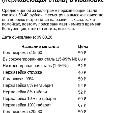
Средней ценой за килограмм нержавеющей стали
считают 30-40 рублей. Несмотря на высокое качество,
она нередко встречается на различных свалках и
помойках, поэтому поиск занимает немного времени.
Конкуренция, стоит отметить, высокая.
Дата обновление: 09.08.26
Название металла
Цена
Лом нихрома х15н60
50
₽
Высоколегированная сталь (15-99% Ni)
60
₽
Низколегированная сталь (1-6%Ni)
52
₽
Нержавейка стружка
40
₽
Лом никеля 99%
50
₽
Нержавейка 8% негабарит
52
₽
Нержавейка 8% габарит
52
₽
Нержавейка 10% не габарит
60
₽
Нержавейка 10% габарит
67
₽
Лом нихрома х20н80
50
₽