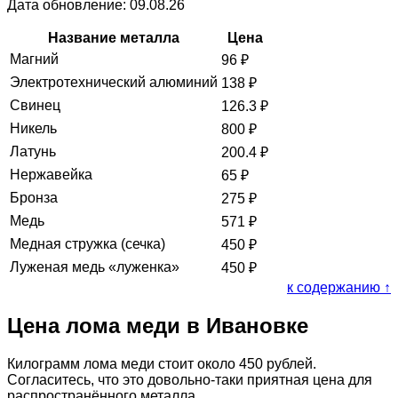
Дата обновление: 09.08.26
Название металла
Цена
Магний
96
₽
Электротехнический алюминий
138
₽
Свинец
126.3
₽
Никель
800
₽
Латунь
200.4
₽
Нержавейка
65
₽
Бронза
275
₽
Медь
571
₽
Медная стружка (сечка)
450
₽
Луженая медь «луженка»
450
₽
к содержанию ↑
Цена лома меди в Ивановке
Килограмм лома меди стоит около 450 рублей.
Согласитесь, что это довольно-таки приятная цена для
распространённого металла.