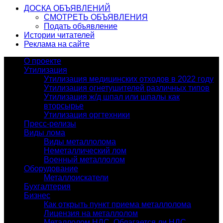
ДОСКА ОБЪЯВЛЕНИЙ
СМОТРЕТЬ ОБЪЯВЛЕНИЯ
Подать объявление
Истории читателей
Реклама на сайте
О проекте
Утилизация
Утилизация медицинских отходов в 2022 году
Утилизация огнетушителей различных типов
Утилизация ж/д шпал или шпалы как
вторсырье
Утилизация оргтехники
Пресс-релизы
Виды лома
Виды металлолома
Неметаллический лом
Военный металлолом
Оборудование
Металлоискатели
Бухгалтерия
Бизнес
Как открыть пункт приема металлолома
Лицензия на металлолом
Металлолом НДС. Облагается ли НДС