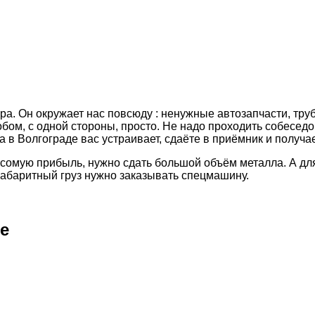
ра. Он окружает нас повсюду : ненужные автозапчасти, тру
обом, с одной стороны, просто. Не надо проходить собеседо
 в Волгограде вас устраивает, сдаёте в приёмник и получа
весомую прибыль, нужно сдать большой объём металла. А дл
габаритный груз нужно заказывать спецмашину.
не