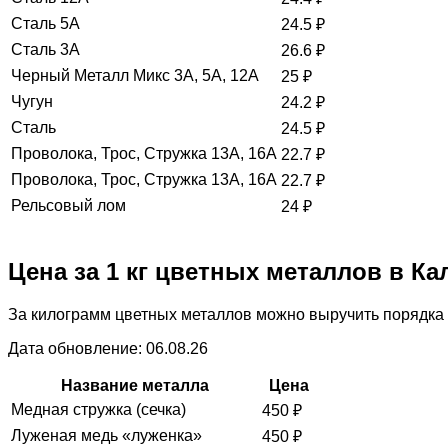
Сталь 5А
24.5
₽
Сталь 3А
26.6
₽
Черный Металл Микс 3А, 5А, 12А
25
₽
Чугун
24.2
₽
Сталь
24.5
₽
Проволока, Трос, Стружка 13А, 16А
22.7
₽
Проволока, Трос, Стружка 13А, 16А
22.7
₽
Рельсовый лом
24
₽
Цена за 1 кг цветных металлов в К
За килограмм цветных металлов можно выручить порядка 
Дата обновление: 06.08.26
Название металла
Цена
Медная стружка (сечка)
450
₽
Луженая медь «луженка»
450
₽