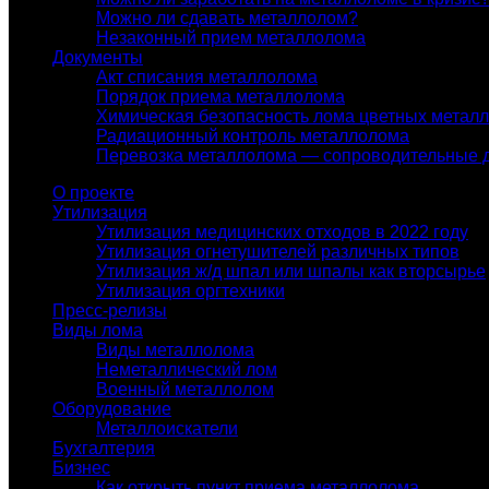
Можно ли сдавать металлолом?
Незаконный прием металлолома
Документы
Акт списания металлолома
Порядок приема металлолома
Химическая безопасность лома цветных метал
Радиационный контроль металлолома
Перевозка металлолома — сопроводительные 
О проекте
Утилизация
Утилизация медицинских отходов в 2022 году
Утилизация огнетушителей различных типов
Утилизация ж/д шпал или шпалы как вторсырье
Утилизация оргтехники
Пресс-релизы
Виды лома
Виды металлолома
Неметаллический лом
Военный металлолом
Оборудование
Металлоискатели
Бухгалтерия
Бизнес
Как открыть пункт приема металлолома