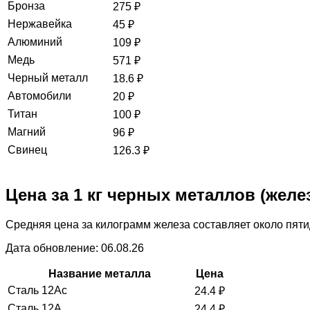
Бронза
275
₽
Нержавейка
45
₽
Алюминий
109
₽
Медь
571
₽
Черный металл
18.6
₽
Автомобили
20
₽
Титан
100
₽
Магний
96
₽
Свинец
126.3
₽
Цена за 1 кг черных металлов (желе
Средняя цена за килограмм железа составляет около пяти
Дата обновление: 06.08.26
Название металла
Цена
Сталь 12Ас
24.4
₽
Сталь 12А
24.4
₽