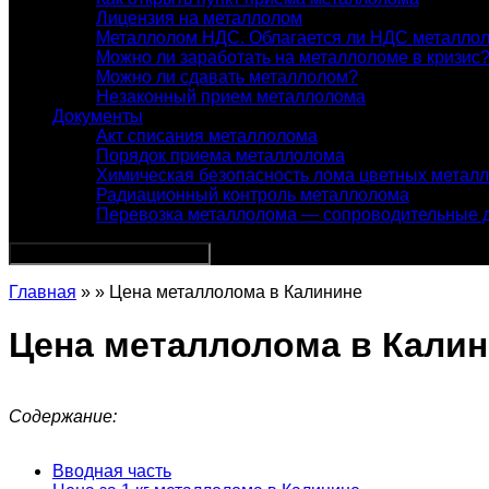
Лицензия на металлолом
Металлолом НДС. Облагается ли НДС металло
Можно ли заработать на металлоломе в кризис
Можно ли сдавать металлолом?
Незаконный прием металлолома
Документы
Акт списания металлолома
Порядок приема металлолома
Химическая безопасность лома цветных метал
Радиационный контроль металлолома
Перевозка металлолома — сопроводительные 
Главная
» » Цена металлолома в Калинине
Цена металлолома в Кали
Содержание:
Вводная часть