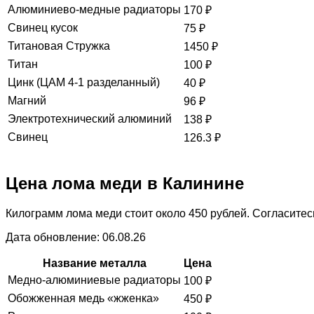
Алюминиево-медные радиаторы
170
₽
Свинец кусок
75
₽
Титановая Стружка
1450
₽
Титан
100
₽
Цинк (ЦАМ 4-1 разделанный)
40
₽
Магний
96
₽
Электротехнический алюминий
138
₽
Свинец
126.3
₽
Цена лома меди в Калинине
Килограмм лома меди стоит около 450 рублей. Согласитесь
Дата обновление: 06.08.26
Название металла
Цена
Медно-алюминиевые радиаторы
100
₽
Обожженная медь «жженка»
450
₽