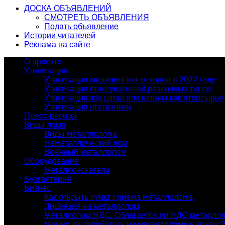
ДОСКА ОБЪЯВЛЕНИЙ
СМОТРЕТЬ ОБЪЯВЛЕНИЯ
Подать объявление
Истории читателей
Реклама на сайте
О проекте
Утилизация
Утилизация медицинских отходов в 2022 году
Утилизация огнетушителей различных типов
Утилизация ж/д шпал или шпалы как вторсырье
Утилизация оргтехники
Пресс-релизы
Виды лома
Виды металлолома
Неметаллический лом
Военный металлолом
Оборудование
Металлоискатели
Бухгалтерия
Бизнес
Как открыть пункт приема металлолома
Лицензия на металлолом
Металлолом НДС. Облагается ли НДС металло
Можно ли заработать на металлоломе в кризис