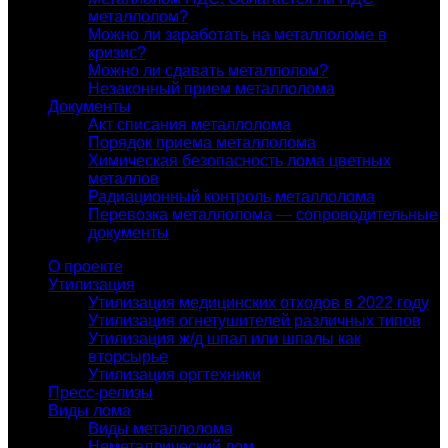
металлолом?
Можно ли заработать на металлоломе в
кризис?
Можно ли сдавать металлолом?
Незаконный прием металлолома
Документы
Акт списания металлолома
Порядок приема металлолома
Химическая безопасность лома цветных
металлов
Радиационный контроль металлолома
Перевозка металлолома — сопроводительные
документы
О проекте
Утилизация
Утилизация медицинских отходов в 2022 году
Утилизация огнетушителей различных типов
Утилизация ж/д шпал или шпалы как
вторсырье
Утилизация оргтехники
Пресс-релизы
Виды лома
Виды металлолома
Неметаллический лом