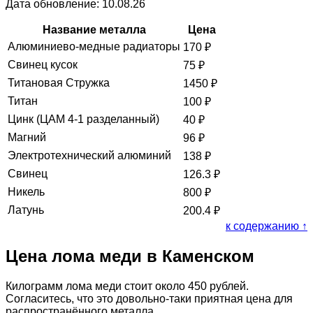
Дата обновление: 10.08.26
Название металла
Цена
Алюминиево-медные радиаторы
170
₽
Свинец кусок
75
₽
Титановая Стружка
1450
₽
Титан
100
₽
Цинк (ЦАМ 4-1 разделанный)
40
₽
Магний
96
₽
Электротехнический алюминий
138
₽
Свинец
126.3
₽
Никель
800
₽
Латунь
200.4
₽
к содержанию ↑
Цена лома меди в Каменском
Килограмм лома меди стоит около 450 рублей.
Согласитесь, что это довольно-таки приятная цена для
распространённого металла.