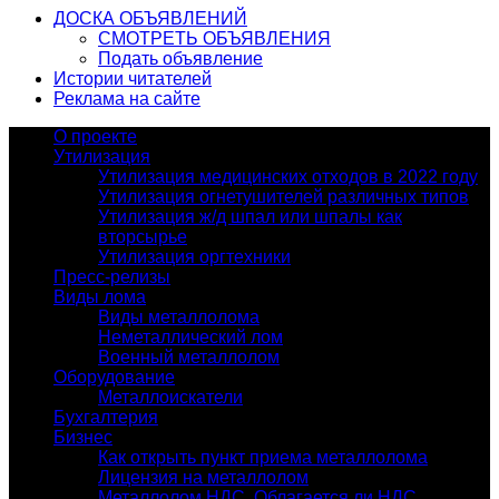
ДОСКА ОБЪЯВЛЕНИЙ
СМОТРЕТЬ ОБЪЯВЛЕНИЯ
Подать объявление
Истории читателей
Реклама на сайте
О проекте
Утилизация
Утилизация медицинских отходов в 2022 году
Утилизация огнетушителей различных типов
Утилизация ж/д шпал или шпалы как
вторсырье
Утилизация оргтехники
Пресс-релизы
Виды лома
Виды металлолома
Неметаллический лом
Военный металлолом
Оборудование
Металлоискатели
Бухгалтерия
Бизнес
Как открыть пункт приема металлолома
Лицензия на металлолом
Металлолом НДС. Облагается ли НДС