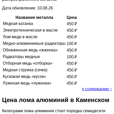
Дата обновление: 10.08.26
Название металла
Цена
Медная катанка
450
₽
Электротехническая в масле
450
₽
Лом меди в масле
450
₽
Медно-алюминиевые радиаторы
100
₽
Обожженная медь «жженка»
450
₽
Радиаторы медные
100
₽
Отборная медь «отборка»
450
₽
Медная стружка (сечка)
450
₽
Кусковая медь «кусок»
450
₽
Луженая медь «луженка»
450
₽
к содержанию ↑
Цена лома алюминий в Каменском
Килограмм лома алюминия стоит порядка семидесяти