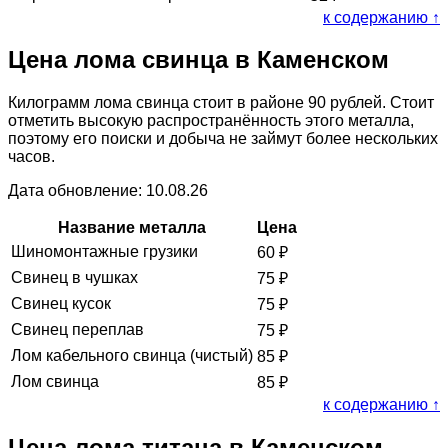
к содержанию ↑
Цена лома свинца в Каменском
Килограмм лома свинца стоит в районе 90 рублей. Стоит
отметить высокую распространённость этого металла,
поэтому его поиски и добыча не займут более нескольких
часов.
Дата обновление: 10.08.26
Название металла
Цена
Шиномонтажные грузики
60
₽
Свинец в чушках
75
₽
Свинец кусок
75
₽
Свинец переплав
75
₽
Лом кабельного свинца (чистый)
85
₽
Лом свинца
85
₽
к содержанию ↑
Цена лома титана в Каменском