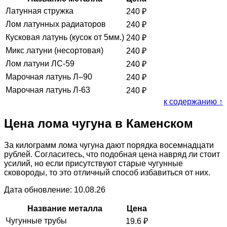
Латунная стружка
240
₽
Лом латунных радиаторов
240
₽
Кусковая латунь (кусок от 5мм.)
240
₽
Микс латуни (несортовая)
240
₽
Лом латуни ЛС-59
240
₽
Марочная латунь Л–90
240
₽
Марочная латунь Л-63
240
₽
к содержанию ↑
Цена лома чугуна в Каменском
За килограмм лома чугуна дают порядка восемнадцати
рублей. Согласитесь, что подобная цена навряд ли стоит
усилий, но если присутствуют старые чугунные
сковороды, то это отличный способ избавиться от них.
Дата обновление: 10.08.26
Название металла
Цена
Чугунные трубы
19.6
₽