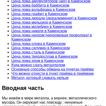
Цена лома аккумуляторов (акб) в Каменском
Цена лома баббита в Каменском
Цена лома вольфрама в Каменском
Цена лома графит в Каменском
Цена лома дюрали (дюралюминия) в Каменском
Цена лома мельхиор в Каменском
Цена лома молибден в Каменском
Цена лома никеля в Каменском
Цена лома нихром (нихромовая проволока) в
Каменском
Цена лома олова в Каменском
Цена лома силумин в Каменском
Цена лома сталь в Каменском
Цена лома твердосплав в Каменском
Цена лома хром в Каменском
Куда можно сдать металлолом
Основные способы обмана на пунктах приёма
Что можно отнести в пункт приёма в приёмник
Металл, который сдавать нельзя
Вводная часть
Мы живём в мире металла, а вернее, металлического
мусора. Он окружает нас повсюду : ненужные