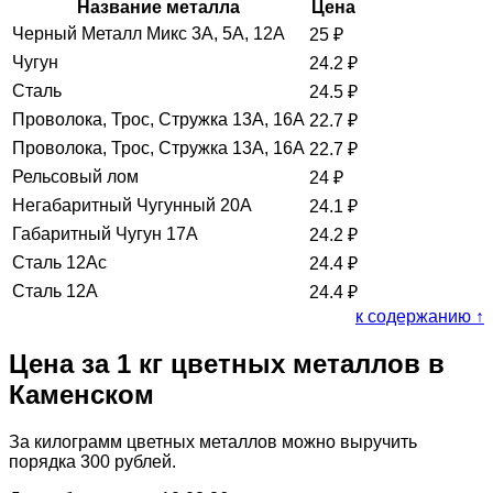
Название металла
Цена
Черный Металл Микс 3А, 5А, 12А
25
₽
Чугун
24.2
₽
Сталь
24.5
₽
Проволока, Трос, Стружка 13А, 16А
22.7
₽
Проволока, Трос, Стружка 13А, 16А
22.7
₽
Рельсовый лом
24
₽
Негабаритный Чугунный 20А
24.1
₽
Габаритный Чугун 17А
24.2
₽
Сталь 12Ас
24.4
₽
Сталь 12А
24.4
₽
к содержанию ↑
Цена за 1 кг цветных металлов в
Каменском
За килограмм цветных металлов можно выручить
порядка 300 рублей.