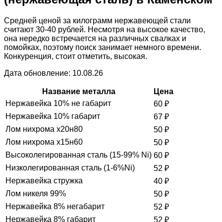
Средней ценой за килограмм нержавеющей стали
считают 30-40 рублей. Несмотря на высокое качество,
она нередко встречается на различных свалках и
помойках, поэтому поиск занимает немного времени.
Конкуренция, стоит отметить, высокая.
Дата обновление: 10.08.26
Название металла
Цена
Нержавейка 10% не габарит
60
₽
Нержавейка 10% габарит
67
₽
Лом нихрома х20н80
50
₽
Лом нихрома х15н60
50
₽
Высоколегированная сталь (15-99% Ni)
60
₽
Низколегированная сталь (1-6%Ni)
52
₽
Нержавейка стружка
40
₽
Лом никеля 99%
50
₽
Нержавейка 8% негабарит
52
₽
Нержавейка 8% габарит
52
₽