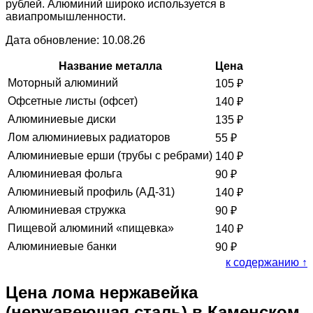
рублей. Алюминий широко используется в
авиапромышленности.
Дата обновление: 10.08.26
Название металла
Цена
Моторный алюминий
105
₽
Офсетные листы (офсет)
140
₽
Алюминиевые диски
135
₽
Лом алюминиевых радиаторов
55
₽
Алюминиевые ерши (трубы с ребрами)
140
₽
Алюминиевая фольга
90
₽
Алюминиевый профиль (АД-31)
140
₽
Алюминиевая стружка
90
₽
Пищевой алюминий «пищевка»
140
₽
Алюминиевые банки
90
₽
к содержанию ↑
Цена лома нержавейка
(нержавеющая сталь) в Каменском