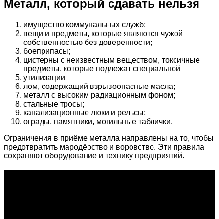
Металл, который сдавать нельзя
имущество коммунальных служб;
вещи и предметы, которые являются чужой
собственностью без доверенности;
боеприпасы;
цистерны с неизвестным веществом, токсичные
предметы, которые подлежат специальной
утилизации;
лом, содержащий взрывоопасные масла;
металл с высоким радиационным фоном;
стальные тросы;
канализационные люки и рельсы;
ограды, памятники, могильные таблички.
Ограничения в приёме металла направлены на то, чтобы
предотвратить мародёрство и воровство. Эти правила
сохраняют оборудование и технику предприятий.
О проекте
Проект "XLOM" - самая полная и полезная информация о
рынке металлолома, вторсырья, а также утилизации и
переработке отходов, уделяются вопросы экологии в