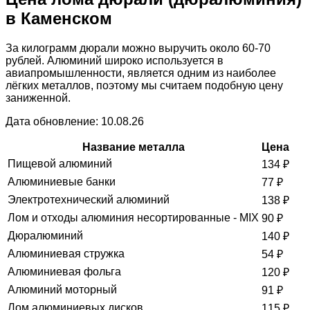
в Каменском
За килограмм дюрали можно выручить около 60-70
рублей. Алюминий широко используется в
авиапромышленности, является одним из наиболее
лёгких металлов, поэтому мы считаем подобную цену
заниженной.
Дата обновление: 10.08.26
Название металла
Цена
Пищевой алюминий
134
₽
Алюминиевые банки
77
₽
Электротехнический алюминий
138
₽
Лом и отходы алюминия несортированные - MIX
90
₽
Дюралюминий
140
₽
Алюминиевая стружка
54
₽
Алюминиевая фольга
120
₽
Алюминий моторный
91
₽
Лом алюминиевых дисков
115
₽