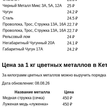
Черный Металл Микс 3А, 5А, 12А
25
₽
Чугун
24.2
₽
Сталь
24.5
₽
Проволока, Трос, Стружка 13А, 16А
22.7
₽
Проволока, Трос, Стружка 13А, 16А
22.7
₽
Рельсовый лом
24
₽
Негабаритный Чугунный 20А
24.1
₽
Габаритный Чугун 17А
24.2
₽
Цена за 1 кг цветных металлов в Ке
За килограмм цветных металлов можно выручить порядка 
Дата обновление: 08.08.26
Название металла
Цена
Медная стружка (сечка)
450
₽
Луженая медь «луженка»
450
₽