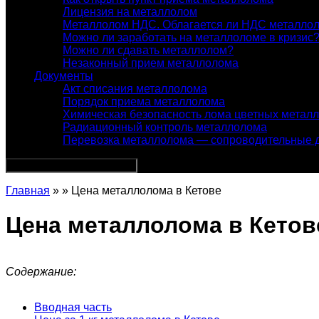
Лицензия на металлолом
Металлолом НДС. Облагается ли НДС металло
Можно ли заработать на металлоломе в кризис
Можно ли сдавать металлолом?
Незаконный прием металлолома
Документы
Акт списания металлолома
Порядок приема металлолома
Химическая безопасность лома цветных метал
Радиационный контроль металлолома
Перевозка металлолома — сопроводительные 
Главная
» » Цена металлолома в Кетове
Цена металлолома в Кетов
Содержание:
Вводная часть