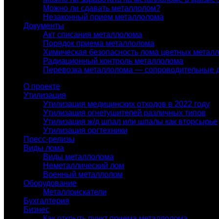
Можно ли сдавать металлолом?
Незаконный прием металлолома
Документы
Акт списания металлолома
Порядок приема металлолома
Химическая безопасность лома цветных метал
Радиационный контроль металлолома
Перевозка металлолома — сопроводительные 
О проекте
Утилизация
Утилизация медицинских отходов в 2022 году
Утилизация огнетушителей различных типов
Утилизация ж/д шпал или шпалы как вторсырье
Утилизация оргтехники
Пресс-релизы
Виды лома
Виды металлолома
Неметаллический лом
Военный металлолом
Оборудование
Металлоискатели
Бухгалтерия
Бизнес
Как открыть пункт приема металлолома