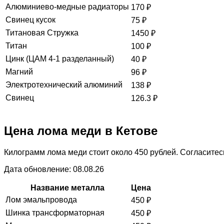
Алюминиево-медные радиаторы
170
₽
Свинец кусок
75
₽
Титановая Стружка
1450
₽
Титан
100
₽
Цинк (ЦАМ 4-1 разделанный)
40
₽
Магний
96
₽
Электротехнический алюминий
138
₽
Свинец
126.3
₽
Цена лома меди в Кетове
Килограмм лома меди стоит около 450 рублей. Согласитесь
Дата обновление: 08.08.26
Название металла
Цена
Лом эмальпровода
450
₽
Шинка трансформаторная
450
₽