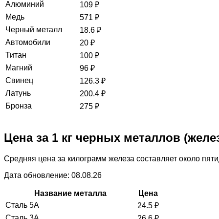
Алюминий
109
₽
Медь
571
₽
Черный металл
18.6
₽
Автомобили
20
₽
Титан
100
₽
Магний
96
₽
Свинец
126.3
₽
Латунь
200.4
₽
Бронза
275
₽
Цена за 1 кг черных металлов (желе
Средняя цена за килограмм железа составляет около пяти
Дата обновление: 08.08.26
Название металла
Цена
Сталь 5А
24.5
₽
Сталь 3А
26.6
₽