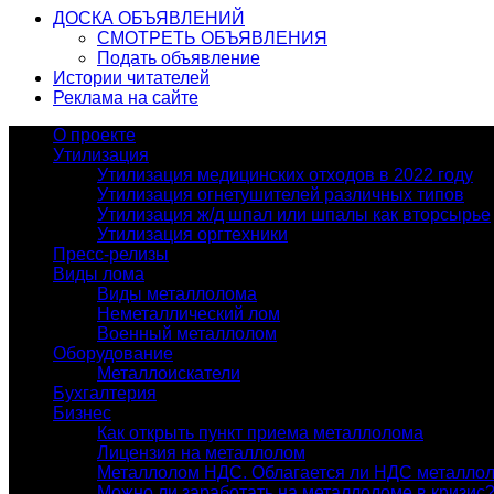
ДОСКА ОБЪЯВЛЕНИЙ
СМОТРЕТЬ ОБЪЯВЛЕНИЯ
Подать объявление
Истории читателей
Реклама на сайте
О проекте
Утилизация
Утилизация медицинских отходов в 2022 году
Утилизация огнетушителей различных типов
Утилизация ж/д шпал или шпалы как вторсырье
Утилизация оргтехники
Пресс-релизы
Виды лома
Виды металлолома
Неметаллический лом
Военный металлолом
Оборудование
Металлоискатели
Бухгалтерия
Бизнес
Как открыть пункт приема металлолома
Лицензия на металлолом
Металлолом НДС. Облагается ли НДС металло
Можно ли заработать на металлоломе в кризис