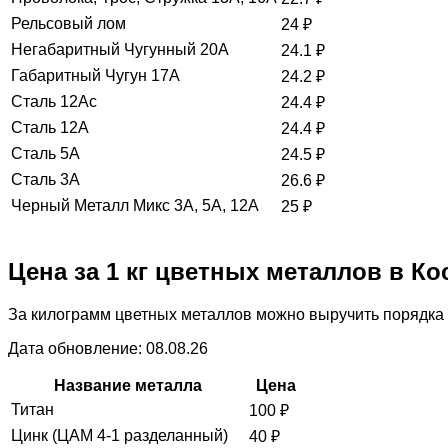
Рельсовый лом
24
₽
Негабаритный Чугунный 20А
24.1
₽
Габаритный Чугун 17А
24.2
₽
Сталь 12Ас
24.4
₽
Сталь 12А
24.4
₽
Сталь 5А
24.5
₽
Сталь 3А
26.6
₽
Черный Металл Микс 3А, 5А, 12А
25
₽
Цена за 1 кг цветных металлов в Ко
За килограмм цветных металлов можно выручить порядка 
Дата обновление: 08.08.26
Название металла
Цена
Титан
100
₽
Цинк (ЦАМ 4-1 разделанный)
40
₽