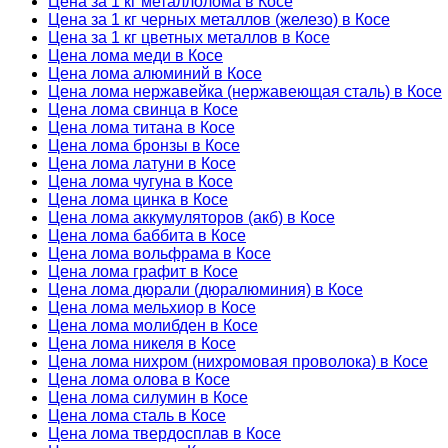
Цена за 1 кг металлолома в Косе
Цена за 1 кг черных металлов (железо) в Косе
Цена за 1 кг цветных металлов в Косе
Цена лома меди в Косе
Цена лома алюминий в Косе
Цена лома нержавейка (нержавеющая сталь) в Косе
Цена лома свинца в Косе
Цена лома титана в Косе
Цена лома бронзы в Косе
Цена лома латуни в Косе
Цена лома чугуна в Косе
Цена лома цинка в Косе
Цена лома аккумуляторов (акб) в Косе
Цена лома баббита в Косе
Цена лома вольфрама в Косе
Цена лома графит в Косе
Цена лома дюрали (дюралюминия) в Косе
Цена лома мельхиор в Косе
Цена лома молибден в Косе
Цена лома никеля в Косе
Цена лома нихром (нихромовая проволока) в Косе
Цена лома олова в Косе
Цена лома силумин в Косе
Цена лома сталь в Косе
Цена лома твердосплав в Косе