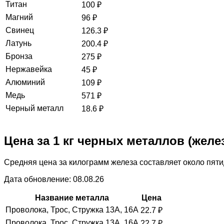
Титан
100
₽
Магний
96
₽
Свинец
126.3
₽
Латунь
200.4
₽
Бронза
275
₽
Нержавейка
45
₽
Алюминий
109
₽
Медь
571
₽
Черный металл
18.6
₽
Цена за 1 кг черных металлов (желез
Средняя цена за килограмм железа составляет около пяти
Дата обновление: 08.08.26
Название металла
Цена
Проволока, Трос, Стружка 13А, 16А
22.7
₽
Проволока, Трос, Стружка 13А, 16А
22.7
₽