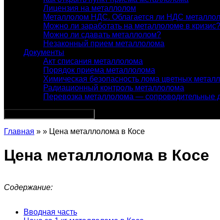
Лицензия на металлолом
Металлолом НДС. Облагается ли НДС металло
Можно ли заработать на металлоломе в кризис
Можно ли сдавать металлолом?
Незаконный прием металлолома
Документы
Акт списания металлолома
Порядок приема металлолома
Химическая безопасность лома цветных метал
Радиационный контроль металлолома
Перевозка металлолома — сопроводительные 
Главная
» » Цена металлолома в Косе
Цена металлолома в Косе
Содержание:
Вводная часть