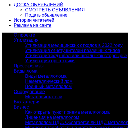
ДОСКА ОБЪЯВЛЕНИЙ
СМОТРЕТЬ ОБЪЯВЛЕНИЯ
Подать объявление
Истории читателей
Реклама на сайте
О проекте
Утилизация
Утилизация медицинских отходов в 2022 году
Утилизация огнетушителей различных типов
Утилизация ж/д шпал или шпалы как вторсырье
Утилизация оргтехники
Пресс-релизы
Виды лома
Виды металлолома
Неметаллический лом
Военный металлолом
Оборудование
Металлоискатели
Бухгалтерия
Бизнес
Как открыть пункт приема металлолома
Лицензия на металлолом
Металлолом НДС. Облагается ли НДС металло
Можно ли заработать на металлоломе в кризис