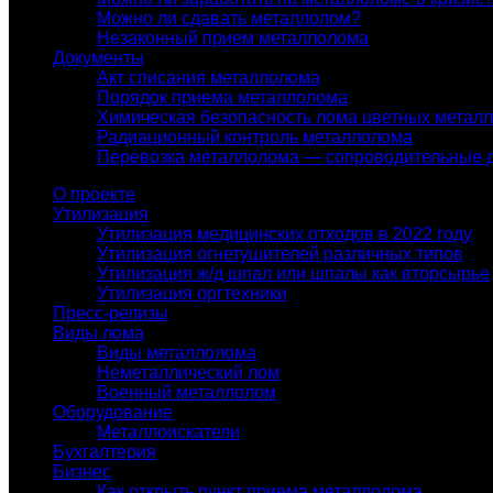
Можно ли сдавать металлолом?
Незаконный прием металлолома
Документы
Акт списания металлолома
Порядок приема металлолома
Химическая безопасность лома цветных метал
Радиационный контроль металлолома
Перевозка металлолома — сопроводительные 
О проекте
Утилизация
Утилизация медицинских отходов в 2022 году
Утилизация огнетушителей различных типов
Утилизация ж/д шпал или шпалы как вторсырье
Утилизация оргтехники
Пресс-релизы
Виды лома
Виды металлолома
Неметаллический лом
Военный металлолом
Оборудование
Металлоискатели
Бухгалтерия
Бизнес
Как открыть пункт приема металлолома