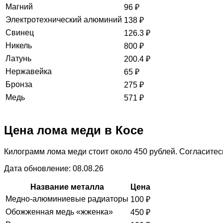
Магний
96
₽
Электротехнический алюминий
138
₽
Свинец
126.3
₽
Никель
800
₽
Латунь
200.4
₽
Нержавейка
65
₽
Бронза
275
₽
Медь
571
₽
Цена лома меди в Косе
Килограмм лома меди стоит около 450 рублей. Согласитесь
Дата обновление: 08.08.26
Название металла
Цена
Медно-алюминиевые радиаторы
100
₽
Обожженная медь «жженка»
450
₽