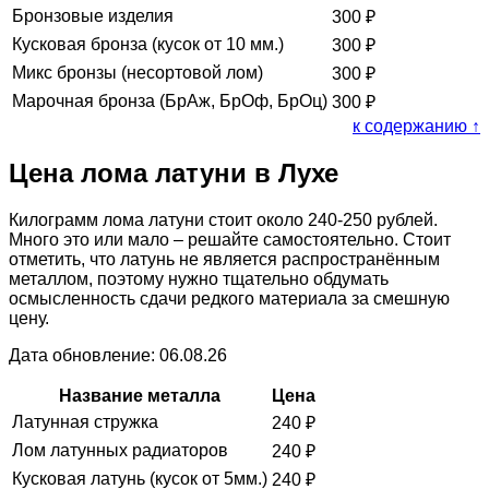
Бронзовые изделия
300
₽
Кусковая бронза (кусок от 10 мм.)
300
₽
Микс бронзы (несортовой лом)
300
₽
Марочная бронза (БрАж, БрОф, БрОц)
300
₽
к содержанию ↑
Цена лома латуни в Лухе
Килограмм лома латуни стоит около 240-250 рублей.
Много это или мало – решайте самостоятельно. Стоит
отметить, что латунь не является распространённым
металлом, поэтому нужно тщательно обдумать
осмысленность сдачи редкого материала за смешную
цену.
Дата обновление: 06.08.26
Название металла
Цена
Латунная стружка
240
₽
Лом латунных радиаторов
240
₽
Кусковая латунь (кусок от 5мм.)
240
₽