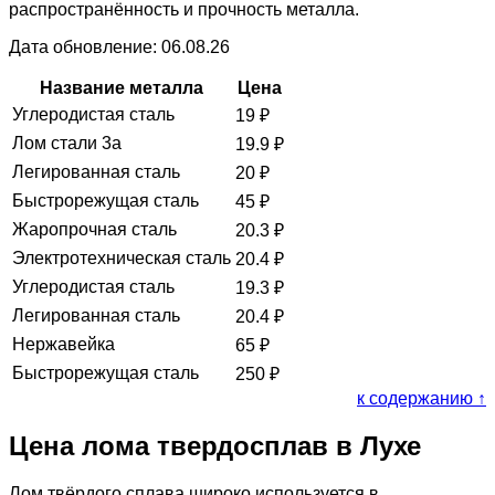
распространённость и прочность металла.
Дата обновление: 06.08.26
Название металла
Цена
Углеродистая сталь
19
₽
Лом стали 3а
19.9
₽
Легированная сталь
20
₽
Быстрорежущая сталь
45
₽
Жаропрочная сталь
20.3
₽
Электротехническая сталь
20.4
₽
Углеродистая сталь
19.3
₽
Легированная сталь
20.4
₽
Нержавейка
65
₽
Быстрорежущая сталь
250
₽
к содержанию ↑
Цена лома твердосплав в Лухе
Лом твёрдого сплава широко используется в