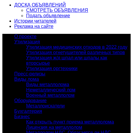
ДОСКА ОБЪЯВЛЕНИЙ
СМОТРЕТЬ ОБЪЯВЛЕНИЯ
Подать объявление
Истории читателей
Реклама на сайте
О проекте
Утилизация
Утилизация медицинских отходов в 2022 году
Утилизация огнетушителей различных типов
Утилизация ж/д шпал или шпалы как
вторсырье
Утилизация оргтехники
Пресс-релизы
Виды лома
Виды металлолома
Неметаллический лом
Военный металлолом
Оборудование
Металлоискатели
Бухгалтерия
Бизнес
Как открыть пункт приема металлолома
Лицензия на металлолом
Металлолом НДС. Облагается ли НДС