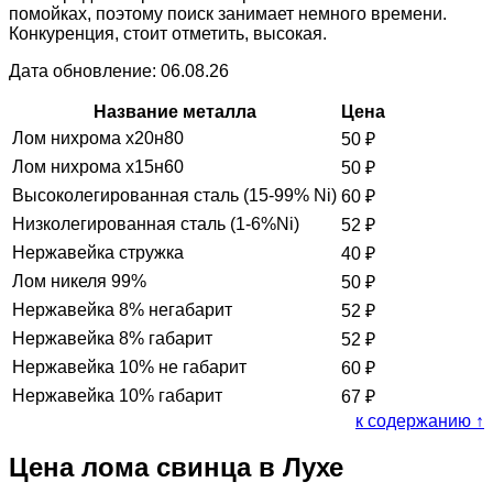
помойках, поэтому поиск занимает немного времени.
Конкуренция, стоит отметить, высокая.
Дата обновление: 06.08.26
Название металла
Цена
Лом нихрома х20н80
50
₽
Лом нихрома х15н60
50
₽
Высоколегированная сталь (15-99% Ni)
60
₽
Низколегированная сталь (1-6%Ni)
52
₽
Нержавейка стружка
40
₽
Лом никеля 99%
50
₽
Нержавейка 8% негабарит
52
₽
Нержавейка 8% габарит
52
₽
Нержавейка 10% не габарит
60
₽
Нержавейка 10% габарит
67
₽
к содержанию ↑
Цена лома свинца в Лухе