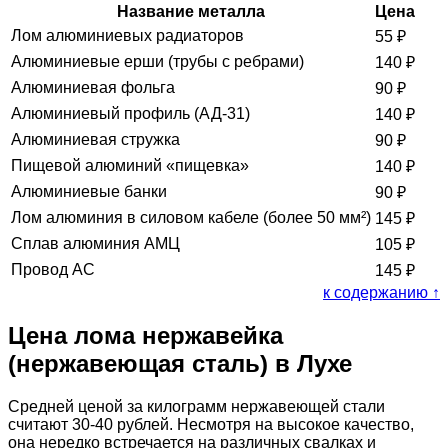
Название металла
Цена
Лом алюминиевых радиаторов
55
₽
Алюминиевые ерши (трубы с ребрами)
140
₽
Алюминиевая фольга
90
₽
Алюминиевый профиль (АД-31)
140
₽
Алюминиевая стружка
90
₽
Пищевой алюминий «пищевка»
140
₽
Алюминиевые банки
90
₽
Лом алюминия в силовом кабеле (более 50 мм²)
145
₽
Сплав алюминия АМЦ
105
₽
Провод АС
145
₽
к содержанию ↑
Цена лома нержавейка
(нержавеющая сталь) в Лухе
Средней ценой за килограмм нержавеющей стали
считают 30-40 рублей. Несмотря на высокое качество,
она нередко встречается на различных свалках и