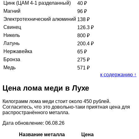
Цинк (ЦАМ 4-1 разделанный)
40
₽
Магний
96
₽
Электротехнический алюминий
138
₽
Свинец
126.3
₽
Никель
800
₽
Латунь
200.4
₽
Нержавейка
65
₽
Бронза
275
₽
Медь
571
₽
к содержанию ↑
Цена лома меди в Лухе
Килограмм лома меди стоит около 450 рублей.
Согласитесь, что это довольно-таки приятная цена для
распространённого металла.
Дата обновление: 06.08.26
Название металла
Цена