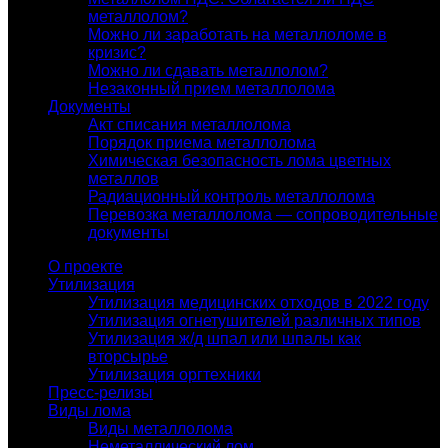
металлолом?
Можно ли заработать на металлоломе в
кризис?
Можно ли сдавать металлолом?
Незаконный прием металлолома
Документы
Акт списания металлолома
Порядок приема металлолома
Химическая безопасность лома цветных
металлов
Радиационный контроль металлолома
Перевозка металлолома — сопроводительные
документы
О проекте
Утилизация
Утилизация медицинских отходов в 2022 году
Утилизация огнетушителей различных типов
Утилизация ж/д шпал или шпалы как
вторсырье
Утилизация оргтехники
Пресс-релизы
Виды лома
Виды металлолома
Неметаллический лом