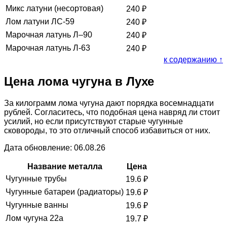
Микс латуни (несортовая)
240
₽
Лом латуни ЛС-59
240
₽
Марочная латунь Л–90
240
₽
Марочная латунь Л-63
240
₽
к содержанию ↑
Цена лома чугуна в Лухе
За килограмм лома чугуна дают порядка восемнадцати
рублей. Согласитесь, что подобная цена навряд ли стоит
усилий, но если присутствуют старые чугунные
сковороды, то это отличный способ избавиться от них.
Дата обновление: 06.08.26
Название металла
Цена
Чугунные трубы
19.6
₽
Чугунные батареи (радиаторы)
19.6
₽
Чугунные ванны
19.6
₽
Лом чугуна 22а
19.7
₽