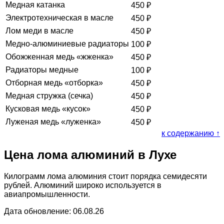
Медная катанка
450
₽
Электротехническая в масле
450
₽
Лом меди в масле
450
₽
Медно-алюминиевые радиаторы
100
₽
Обожженная медь «жженка»
450
₽
Радиаторы медные
100
₽
Отборная медь «отборка»
450
₽
Медная стружка (сечка)
450
₽
Кусковая медь «кусок»
450
₽
Луженая медь «луженка»
450
₽
к содержанию ↑
Цена лома алюминий в Лухе
Килограмм лома алюминия стоит порядка семидесяти
рублей. Алюминий широко используется в
авиапромышленности.
Дата обновление: 06.08.26