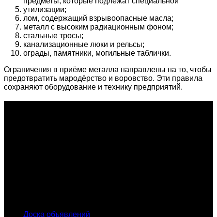
предметы, которые подлежат специальной
утилизации;
лом, содержащий взрывоопасные масла;
металл с высоким радиационным фоном;
стальные тросы;
канализационные люки и рельсы;
ограды, памятники, могильные таблички.
Ограничения в приёме металла направлены на то, чтобы
предотвратить мародёрство и воровство. Эти правила
сохраняют оборудование и технику предприятий.
О проекте
Проект "XLOM" - самая полная и полезная информация о
рынке металлолома, вторсырья, а также утилизации и
переработке отходов, уделяются вопросы экологии в
России. Сайт постоянно пополняется новой и уникальной
тематической информацией. Скоро будет открыт каталог
пунктов приема металлолома и вторсырья по всем
городам России.
INFO
Доска объявлений