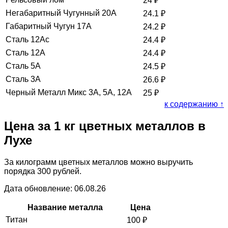
24
₽
Негабаритный Чугунный 20А
24.1
₽
Габаритный Чугун 17А
24.2
₽
Сталь 12Ас
24.4
₽
Сталь 12А
24.4
₽
Сталь 5А
24.5
₽
Сталь 3А
26.6
₽
Черный Металл Микс 3А, 5А, 12А
25
₽
к содержанию ↑
Цена за 1 кг цветных металлов в
Лухе
За килограмм цветных металлов можно выручить
порядка 300 рублей.
Дата обновление: 06.08.26
Название металла
Цена
Титан
100
₽