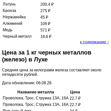
Латунь
200.4
₽
Бронза
275
₽
Нержавейка
45
₽
Алюминий
109
₽
Медь
571
₽
Черный металл
18.6
₽
к содержанию ↑
Цена за 1 кг черных металлов
(железо) в Лухе
Средняя цена за килограмм железа составляет около
пятидесяти рублей.
Дата обновление: 06.08.26
Название металла
Цена
Проволока, Трос, Стружка 13А, 16А
22.7
₽
Проволока, Трос, Стружка 13А, 16А
22.7
₽
Рельсовый лом