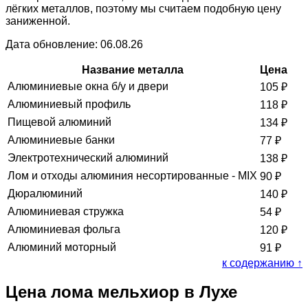
лёгких металлов, поэтому мы считаем подобную цену
заниженной.
Дата обновление: 06.08.26
Название металла
Цена
Алюминиевые окна б/у и двери
105
₽
Алюминиевый профиль
118
₽
Пищевой алюминий
134
₽
Алюминиевые банки
77
₽
Электротехнический алюминий
138
₽
Лом и отходы алюминия несортированные - MIX
90
₽
Дюралюминий
140
₽
Алюминиевая стружка
54
₽
Алюминиевая фольга
120
₽
Алюминий моторный
91
₽
к содержанию ↑
Цена лома мельхиор в Лухе