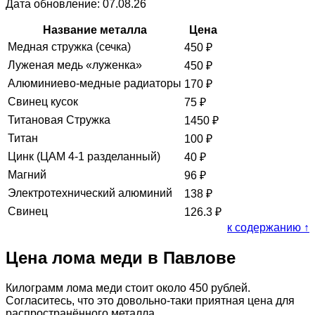
Дата обновление: 07.08.26
Название металла
Цена
Медная стружка (сечка)
450
₽
Луженая медь «луженка»
450
₽
Алюминиево-медные радиаторы
170
₽
Свинец кусок
75
₽
Титановая Стружка
1450
₽
Титан
100
₽
Цинк (ЦАМ 4-1 разделанный)
40
₽
Магний
96
₽
Электротехнический алюминий
138
₽
Свинец
126.3
₽
к содержанию ↑
Цена лома меди в Павлове
Килограмм лома меди стоит около 450 рублей.
Согласитесь, что это довольно-таки приятная цена для
распространённого металла.