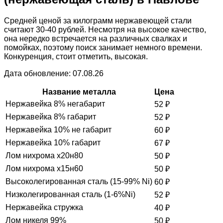
Средней ценой за килограмм нержавеющей стали
считают 30-40 рублей. Несмотря на высокое качество,
она нередко встречается на различных свалках и
помойках, поэтому поиск занимает немного времени.
Конкуренция, стоит отметить, высокая.
Дата обновление: 07.08.26
Название металла
Цена
Нержавейка 8% негабарит
52
₽
Нержавейка 8% габарит
52
₽
Нержавейка 10% не габарит
60
₽
Нержавейка 10% габарит
67
₽
Лом нихрома х20н80
50
₽
Лом нихрома х15н60
50
₽
Высоколегированная сталь (15-99% Ni)
60
₽
Низколегированная сталь (1-6%Ni)
52
₽
Нержавейка стружка
40
₽
Лом никеля 99%
50
₽