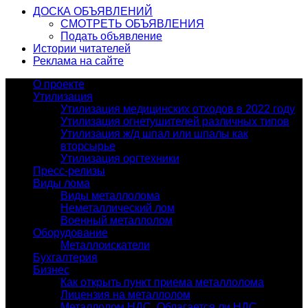
ДОСКА ОБЪЯВЛЕНИЙ
СМОТРЕТЬ ОБЪЯВЛЕНИЯ
Подать объявление
Истории читателей
Реклама на сайте
О проекте
Утилизация
Утилизация медицинских отходов в 2022 году
Утилизация огнетушителей различных типов
Утилизация ж/д шпал или шпалы как
вторсырье
Утилизация оргтехники
Пресс-релизы
Виды лома
Виды металлолома
Неметаллический лом
Военный металлолом
Оборудование
Металлоискатели
Бухгалтерия
Бизнес
Как открыть пункт приема металлолома
Лицензия на металлолом
Металлолом НДС. Облагается ли НДС