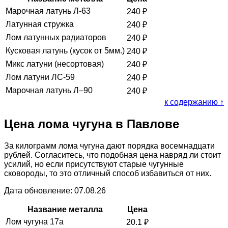
Марочная латунь Л-63
240
₽
Латунная стружка
240
₽
Лом латунных радиаторов
240
₽
Кусковая латунь (кусок от 5мм.)
240
₽
Микс латуни (несортовая)
240
₽
Лом латуни ЛС-59
240
₽
Марочная латунь Л–90
240
₽
к содержанию ↑
Цена лома чугуна в Павлове
За килограмм лома чугуна дают порядка восемнадцати
рублей. Согласитесь, что подобная цена навряд ли стоит
усилий, но если присутствуют старые чугунные
сковороды, то это отличный способ избавиться от них.
Дата обновление: 07.08.26
Название металла
Цена
Лом чугуна 17а
20.1
₽