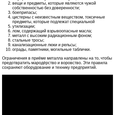
вещи и предметы, которые являются чужой
собственностью без доверенности;
боеприпасы;
цистерны с неизвестным веществом, токсичные
предметы, которые подлежат специальной
утилизации;
лом, содержащий взрывоопасные масла;
металл с высоким радиационным фоном;
стальные тросы;
канализационные люки и рельсы;
ограды, памятники, могильные таблички.
Ограничения в приёме металла направлены на то, чтобы
предотвратить мародёрство и воровство. Эти правила
сохраняют оборудование и технику предприятий.
О проекте
Проект "XLOM" - самая полная и полезная информация о
рынке металлолома, вторсырья, а также утилизации и
переработке отходов, уделяются вопросы экологии в
России. Сайт постоянно пополняется новой и уникальной
тематической информацией. Скоро будет открыт каталог
пунктов приема металлолома и вторсырья по всем