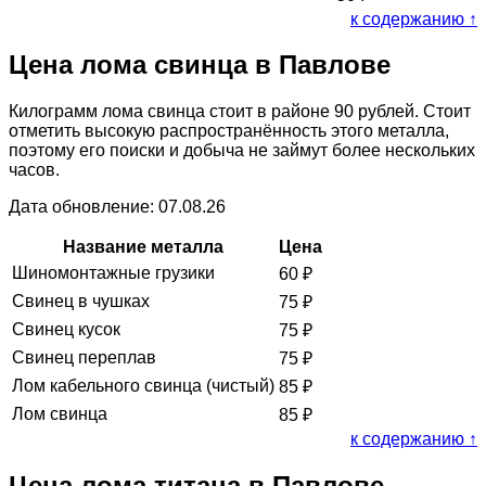
к содержанию ↑
Цена лома свинца в Павлове
Килограмм лома свинца стоит в районе 90 рублей. Стоит
отметить высокую распространённость этого металла,
поэтому его поиски и добыча не займут более нескольких
часов.
Дата обновление: 07.08.26
Название металла
Цена
Шиномонтажные грузики
60
₽
Свинец в чушках
75
₽
Свинец кусок
75
₽
Свинец переплав
75
₽
Лом кабельного свинца (чистый)
85
₽
Лом свинца
85
₽
к содержанию ↑
Цена лома титана в Павлове