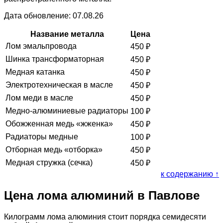
Дата обновление: 07.08.26
Название металла
Цена
Лом эмальпровода
450
₽
Шинка трансформаторная
450
₽
Медная катанка
450
₽
Электротехническая в масле
450
₽
Лом меди в масле
450
₽
Медно-алюминиевые радиаторы
100
₽
Обожженная медь «жженка»
450
₽
Радиаторы медные
100
₽
Отборная медь «отборка»
450
₽
Медная стружка (сечка)
450
₽
к содержанию ↑
Цена лома алюминий в Павлове
Килограмм лома алюминия стоит порядка семидесяти