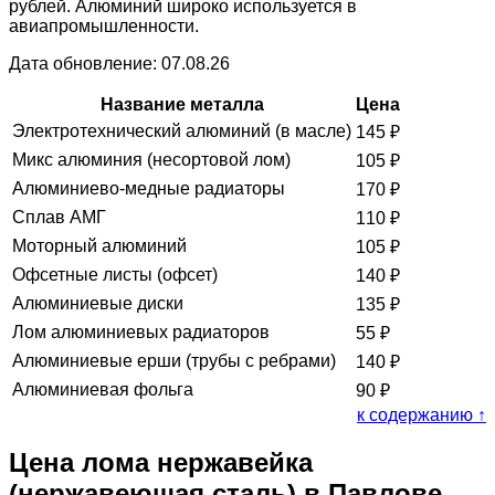
рублей. Алюминий широко используется в
авиапромышленности.
Дата обновление: 07.08.26
Название металла
Цена
Электротехнический алюминий (в масле)
145
₽
Микс алюминия (несортовой лом)
105
₽
Алюминиево-медные радиаторы
170
₽
Сплав АМГ
110
₽
Моторный алюминий
105
₽
Офсетные листы (офсет)
140
₽
Алюминиевые диски
135
₽
Лом алюминиевых радиаторов
55
₽
Алюминиевые ерши (трубы с ребрами)
140
₽
Алюминиевая фольга
90
₽
к содержанию ↑
Цена лома нержавейка
(нержавеющая сталь) в Павлове