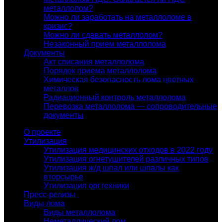
металлолом?
Можно ли заработать на металлоломе в
кризис?
Можно ли сдавать металлолом?
Незаконный прием металлолома
Документы
Акт списания металлолома
Порядок приема металлолома
Химическая безопасность лома цветных
металлов
Радиационный контроль металлолома
Перевозка металлолома — сопроводительные
документы
О проекте
Утилизация
Утилизация медицинских отходов в 2022 году
Утилизация огнетушителей различных типов
Утилизация ж/д шпал или шпалы как
вторсырье
Утилизация оргтехники
Пресс-релизы
Виды лома
Виды металлолома
Неметаллический лом