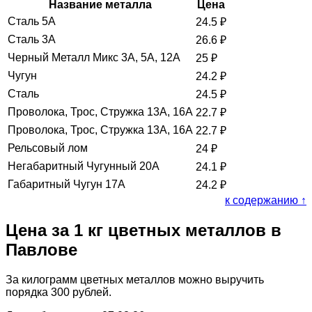
Название металла
Цена
Сталь 5А
24.5
₽
Сталь 3А
26.6
₽
Черный Металл Микс 3А, 5А, 12А
25
₽
Чугун
24.2
₽
Сталь
24.5
₽
Проволока, Трос, Стружка 13А, 16А
22.7
₽
Проволока, Трос, Стружка 13А, 16А
22.7
₽
Рельсовый лом
24
₽
Негабаритный Чугунный 20А
24.1
₽
Габаритный Чугун 17А
24.2
₽
к содержанию ↑
Цена за 1 кг цветных металлов в
Павлове
За килограмм цветных металлов можно выручить
порядка 300 рублей.