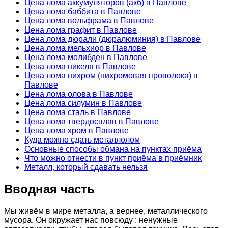
Цена лома аккумуляторов (акб) в Павлове
Цена лома баббита в Павлове
Цена лома вольфрама в Павлове
Цена лома графит в Павлове
Цена лома дюрали (дюралюминия) в Павлове
Цена лома мельхиор в Павлове
Цена лома молибден в Павлове
Цена лома никеля в Павлове
Цена лома нихром (нихромовая проволока) в
Павлове
Цена лома олова в Павлове
Цена лома силумин в Павлове
Цена лома сталь в Павлове
Цена лома твердосплав в Павлове
Цена лома хром в Павлове
Куда можно сдать металлолом
Основные способы обмана на пунктах приёма
Что можно отнести в пункт приёма в приёмник
Металл, который сдавать нельзя
Вводная часть
Мы живём в мире металла, а вернее, металлического
мусора. Он окружает нас повсюду : ненужные