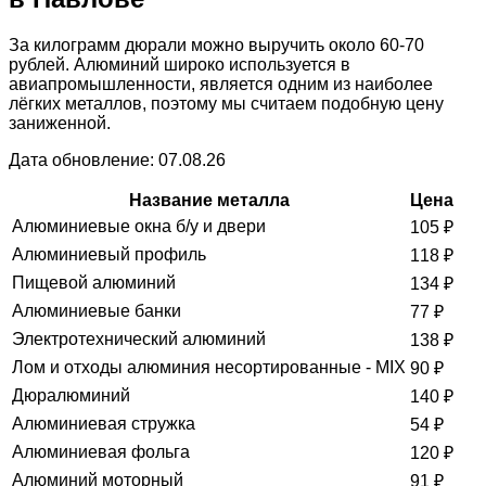
За килограмм дюрали можно выручить около 60-70
рублей. Алюминий широко используется в
авиапромышленности, является одним из наиболее
лёгких металлов, поэтому мы считаем подобную цену
заниженной.
Дата обновление: 07.08.26
Название металла
Цена
Алюминиевые окна б/у и двери
105
₽
Алюминиевый профиль
118
₽
Пищевой алюминий
134
₽
Алюминиевые банки
77
₽
Электротехнический алюминий
138
₽
Лом и отходы алюминия несортированные - MIX
90
₽
Дюралюминий
140
₽
Алюминиевая стружка
54
₽
Алюминиевая фольга
120
₽
Алюминий моторный
91
₽