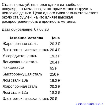
Сталь, пожалуй, является одним из наиболее
популярных металлов, за которые можно выручить
неплохие деньги. Цена одного килограмма стали стоит
около ста рублей, на что влияет высокая
распространённость и прочность металла.
Дата обновление: 07.08.26
Название металла
Цена
Жаропрочная сталь
20.3
₽
Электротехническая сталь
20.4
₽
Углеродистая сталь
19.3
₽
Легированная сталь
20.4
₽
Нержавейка
65
₽
Быстрорежущая сталь
250
₽
Лом стали 13а
19.2
₽
Жаропрочная сталь
20.3
₽
Лом стали 12а
18.3
₽
Электротехническая сталь
20
₽
к содержанию ↑