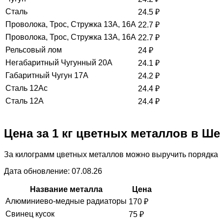
Сталь
24.5
₽
Проволока, Трос, Стружка 13А, 16А
22.7
₽
Проволока, Трос, Стружка 13А, 16А
22.7
₽
Рельсовый лом
24
₽
Негабаритный Чугунный 20А
24.1
₽
Габаритный Чугун 17А
24.2
₽
Сталь 12Ас
24.4
₽
Сталь 12А
24.4
₽
Цена за 1 кг цветных металлов в Ш
За килограмм цветных металлов можно выручить порядка 
Дата обновление: 07.08.26
Название металла
Цена
Алюминиево-медные радиаторы
170
₽
Свинец кусок
75
₽