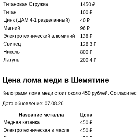
Титановая Стружка
1450
₽
Титан
100
₽
Цинк (ЦАМ 4-1 разделанный)
40
₽
Магний
96
₽
Электротехнический алюминий
138
₽
Свинец
126.3
₽
Никель
800
₽
Латунь
200.4
₽
Цена лома меди в Шемятине
Килограмм лома меди стоит около 450 рублей. Согласитесь
Дата обновление: 07.08.26
Название металла
Цена
Медная катанка
450
₽
Электротехническая в масле
450
₽