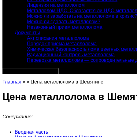
Лицензия на металлолом
Металлолом НДС. Облагается ли НДС металло
Можно ли заработать на металлоломе в кризис
Можно ли сдавать металлолом?
Незаконный прием металлолома
Документы
Акт списания металлолома
Порядок приема металлолома
Химическая безопасность лома цветных метал
Радиационный контроль металлолома
Перевозка металлолома — сопроводительные 
Главная
» » Цена металлолома в Шемятине
Цена металлолома в Шемя
Содержание:
Вводная часть