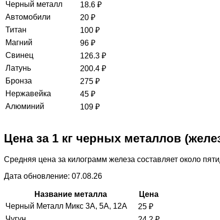
Черный металл
18.6
₽
Автомобили
20
₽
Титан
100
₽
Магний
96
₽
Свинец
126.3
₽
Латунь
200.4
₽
Бронза
275
₽
Нержавейка
45
₽
Алюминий
109
₽
Цена за 1 кг черных металлов (желе
Средняя цена за килограмм железа составляет около пяти
Дата обновление: 07.08.26
Название металла
Цена
Черный Металл Микс 3А, 5А, 12А
25
₽
Чугун
24.2
₽