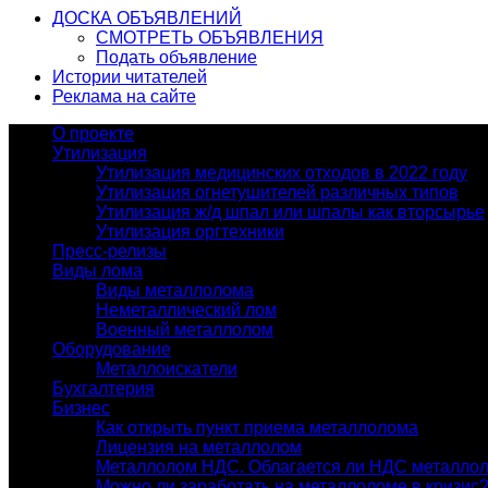
ДОСКА ОБЪЯВЛЕНИЙ
СМОТРЕТЬ ОБЪЯВЛЕНИЯ
Подать объявление
Истории читателей
Реклама на сайте
О проекте
Утилизация
Утилизация медицинских отходов в 2022 году
Утилизация огнетушителей различных типов
Утилизация ж/д шпал или шпалы как вторсырье
Утилизация оргтехники
Пресс-релизы
Виды лома
Виды металлолома
Неметаллический лом
Военный металлолом
Оборудование
Металлоискатели
Бухгалтерия
Бизнес
Как открыть пункт приема металлолома
Лицензия на металлолом
Металлолом НДС. Облагается ли НДС металло
Можно ли заработать на металлоломе в кризис