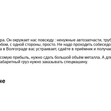
ра. Он окружает нас повсюду : ненужные автозапчасти, тру
обом, с одной стороны, просто. Не надо проходить собеседо
 в Волгограде вас устраивает, сдаёте в приёмник и получа
весомую прибыль, нужно сдать большой объём металла. А дл
габаритный груз нужно заказывать спецмашину.
не