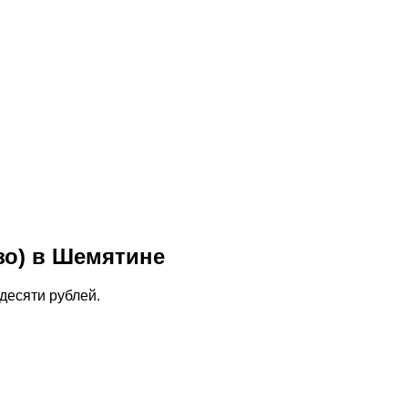
зо) в Шемятине
десяти рублей.