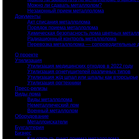
Можно ли сдавать металлолом?
Незаконный прием металлолома
Документы
Акт списания металлолома
Порядок приема металлолома
Химическая безопасность лома цветных метал
Радиационный контроль металлолома
Перевозка металлолома — сопроводительные 
О проекте
Утилизация
Утилизация медицинских отходов в 2022 году
Утилизация огнетушителей различных типов
Утилизация ж/д шпал или шпалы как вторсырье
Утилизация оргтехники
Пресс-релизы
Виды лома
Виды металлолома
Неметаллический лом
Военный металлолом
Оборудование
Металлоискатели
Бухгалтерия
Бизнес
Как открыть пункт приема металлолома