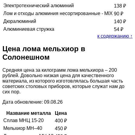
Электротехнический алюминий
138
₽
Лом и отходы алюминия несортированные - MIX
90
₽
Дюралюминий
140
₽
Алюминиевая стружка
54
₽
к содержанию ↑
Цена лома мельхиор в
Солонешном
Средняя цена за килограмм лома мельхиора – 200
рублей. Довольно низкая цена для качественного
материала, из которого изготовлялась большая часть
советских столовых приборов, которые служат нам до
сих пор.
Дата обновление: 09.08.26
Название металла
Цена
Сплав МНЦ 15-20
400
₽
Мельхиор МН–40
450
₽