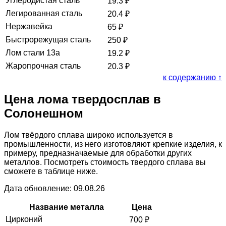
Углеродистая сталь
19.3
₽
Легированная сталь
20.4
₽
Нержавейка
65
₽
Быстрорежущая сталь
250
₽
Лом стали 13а
19.2
₽
Жаропрочная сталь
20.3
₽
к содержанию ↑
Цена лома твердосплав в
Солонешном
Лом твёрдого сплава широко используется в
промышленности, из него изготовляют крепкие изделия, к
примеру, предназначаемые для обработки других
металлов. Посмотреть стоимость твердого сплава вы
сможете в таблице ниже.
Дата обновление: 09.08.26
Название металла
Цена
Цирконий
700
₽