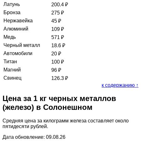
Латунь
200.4
₽
Бронза
275
₽
Нержавейка
45
₽
Алюминий
109
₽
Медь
571
₽
Черный металл
18.6
₽
Автомобили
20
₽
Титан
100
₽
Магний
96
₽
Свинец
126.3
₽
к содержанию ↑
Цена за 1 кг черных металлов
(железо) в Солонешном
Средняя цена за килограмм железа составляет около
пятидесяти рублей.
Дата обновление: 09.08.26