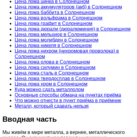
Цена лома цинка в Солонешном
Цена лома аккумуляторов (акб) в Солонешном
Цена лома баббита в Солонешном
Цена лома вольфрама в Солонешном
Цена лома графит в Солонешном
Цена лома дюрали (дюралюминия) в Солонешном
Цена лома мельхиор в Солонешном
Цена лома молибден в Солонешном
Цена лома никеля в Солонешном
Цена лома нихром (нихромовая проволока) в
Солонешном
Цена лома олова в Солонешном
Цена лома силумин в Солонешном
Цена лома сталь в Солонешном
Цена лома твердосплав в Солонешном
Цена лома хром в Солонешном
Куда можно сдать металлолом
Основные способы обмана на пунктах приёма
Что можно отнести в пункт приёма в приёмник
Металл, который сдавать нельзя
Вводная часть
Мы живём в мире металла, а вернее, металлического