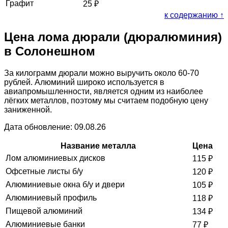
Графит
25
₽
к содержанию ↑
Цена лома дюрали (дюралюминия)
в Солонешном
За килограмм дюрали можно выручить около 60-70
рублей. Алюминий широко используется в
авиапромышленности, является одним из наиболее
лёгких металлов, поэтому мы считаем подобную цену
заниженной.
Дата обновление: 09.08.26
Название металла
Цена
Лом алюминиевых дисков
115
₽
Офсетные листы б/у
120
₽
Алюминиевые окна б/у и двери
105
₽
Алюминиевый профиль
118
₽
Пищевой алюминий
134
₽
Алюминиевые банки
77
₽