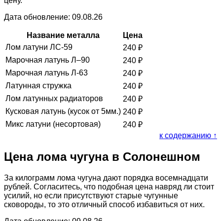
цену.
Дата обновление: 09.08.26
Название металла
Цена
Лом латуни ЛС-59
240
₽
Марочная латунь Л–90
240
₽
Марочная латунь Л-63
240
₽
Латунная стружка
240
₽
Лом латунных радиаторов
240
₽
Кусковая латунь (кусок от 5мм.)
240
₽
Микс латуни (несортовая)
240
₽
к содержанию ↑
Цена лома чугуна в Солонешном
За килограмм лома чугуна дают порядка восемнадцати
рублей. Согласитесь, что подобная цена навряд ли стоит
усилий, но если присутствуют старые чугунные
сковороды, то это отличный способ избавиться от них.