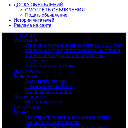
ДОСКА ОБЪЯВЛЕНИЙ
СМОТРЕТЬ ОБЪЯВЛЕНИЯ
Подать объявление
Истории читателей
Реклама на сайте
О проекте
Утилизация
Утилизация медицинских отходов в 2022 году
Утилизация огнетушителей различных типов
Утилизация ж/д шпал или шпалы как
вторсырье
Утилизация оргтехники
Пресс-релизы
Виды лома
Виды металлолома
Неметаллический лом
Военный металлолом
Оборудование
Металлоискатели
Бухгалтерия
Бизнес
Как открыть пункт приема металлолома
Лицензия на металлолом
Металлолом НДС. Облагается ли НДС