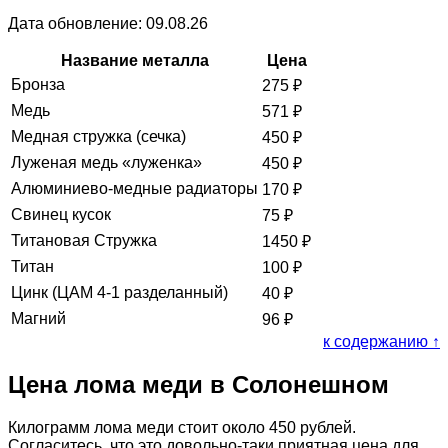
Дата обновление: 09.08.26
Название металла
Цена
Бронза
275
₽
Медь
571
₽
Медная стружка (сечка)
450
₽
Луженая медь «луженка»
450
₽
Алюминиево-медные радиаторы
170
₽
Свинец кусок
75
₽
Титановая Стружка
1450
₽
Титан
100
₽
Цинк (ЦАМ 4-1 разделанный)
40
₽
Магний
96
₽
к содержанию ↑
Цена лома меди в Солонешном
Килограмм лома меди стоит около 450 рублей.
Согласитесь, что это довольно-таки приятная цена для