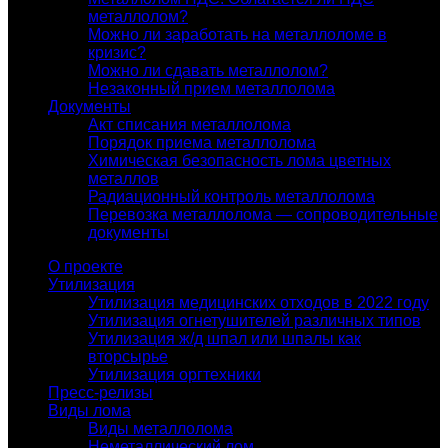
металлолом?
Можно ли заработать на металлоломе в
кризис?
Можно ли сдавать металлолом?
Незаконный прием металлолома
Документы
Акт списания металлолома
Порядок приема металлолома
Химическая безопасность лома цветных
металлов
Радиационный контроль металлолома
Перевозка металлолома — сопроводительные
документы
О проекте
Утилизация
Утилизация медицинских отходов в 2022 году
Утилизация огнетушителей различных типов
Утилизация ж/д шпал или шпалы как
вторсырье
Утилизация оргтехники
Пресс-релизы
Виды лома
Виды металлолома
Неметаллический лом