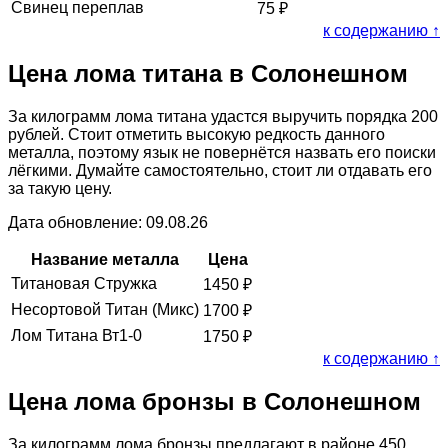
Свинец переплав
75
₽
к содержанию ↑
Цена лома титана в Солонешном
За килограмм лома титана удастся выручить порядка 200
рублей. Стоит отметить высокую редкость данного
металла, поэтому язык не повернётся назвать его поиски
лёгкими. Думайте самостоятельно, стоит ли отдавать его
за такую цену.
Дата обновление: 09.08.26
Название металла
Цена
Титановая Стружка
1450
₽
Несортовой Титан (Микс)
1700
₽
Лом Титана Вт1-0
1750
₽
к содержанию ↑
Цена лома бронзы в Солонешном
За килограмм лома бронзы предлагают в районе 450