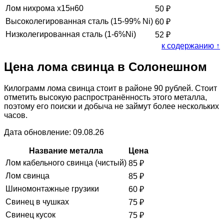
Лом нихрома х15н60
50
₽
Высоколегированная сталь (15-99% Ni)
60
₽
Низколегированная сталь (1-6%Ni)
52
₽
к содержанию ↑
Цена лома свинца в Солонешном
Килограмм лома свинца стоит в районе 90 рублей. Стоит
отметить высокую распространённость этого металла,
поэтому его поиски и добыча не займут более нескольких
часов.
Дата обновление: 09.08.26
Название металла
Цена
Лом кабельного свинца (чистый)
85
₽
Лом свинца
85
₽
Шиномонтажные грузики
60
₽
Свинец в чушках
75
₽
Свинец кусок
75
₽