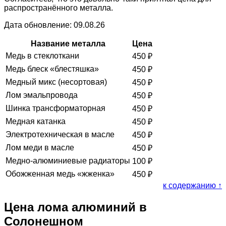
распространённого металла.
Дата обновление: 09.08.26
Название металла
Цена
Медь в стеклоткани
450
₽
Медь блеск «блестяшка»
450
₽
Медный микс (несортовая)
450
₽
Лом эмальпровода
450
₽
Шинка трансформаторная
450
₽
Медная катанка
450
₽
Электротехническая в масле
450
₽
Лом меди в масле
450
₽
Медно-алюминиевые радиаторы
100
₽
Обожженная медь «жженка»
450
₽
к содержанию ↑
Цена лома алюминий в
Солонешном