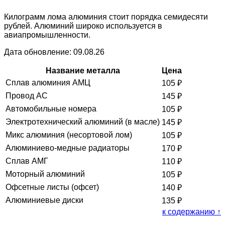
Килограмм лома алюминия стоит порядка семидесяти
рублей. Алюминий широко используется в
авиапромышленности.
Дата обновление: 09.08.26
Название металла
Цена
Сплав алюминия АМЦ
105
₽
Провод АС
145
₽
Автомобильные номера
105
₽
Электротехнический алюминий (в масле)
145
₽
Микс алюминия (несортовой лом)
105
₽
Алюминиево-медные радиаторы
170
₽
Сплав АМГ
110
₽
Моторный алюминий
105
₽
Офсетные листы (офсет)
140
₽
Алюминиевые диски
135
₽
к содержанию ↑