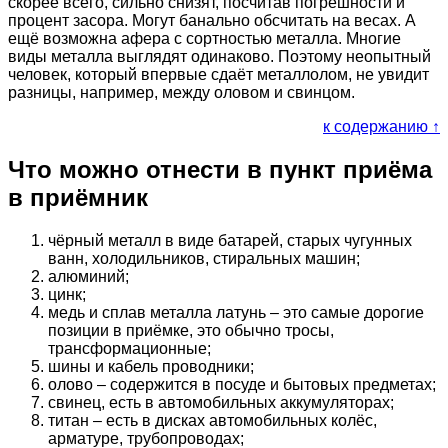
скорее всего, сильно снизят, посчитав погрешности и
процент засора. Могут банально обсчитать на весах. А
ещё возможна афера с сортностью металла. Многие
виды металла выглядят одинаково. Поэтому неопытный
человек, который впервые сдаёт металлолом, не увидит
разницы, например, между оловом и свинцом.
к содержанию ↑
Что можно отнести в пункт приёма
в приёмник
чёрный металл в виде батарей, старых чугунных
ванн, холодильников, стиральных машин;
алюминий;
цинк;
медь и сплав металла латунь – это самые дорогие
позиции в приёмке, это обычно тросы,
трансформационные;
шины и кабель проводники;
олово – содержится в посуде и бытовых предметах;
свинец, есть в автомобильных аккумуляторах;
титан – есть в дисках автомобильных колёс,
арматуре, трубопроводах;