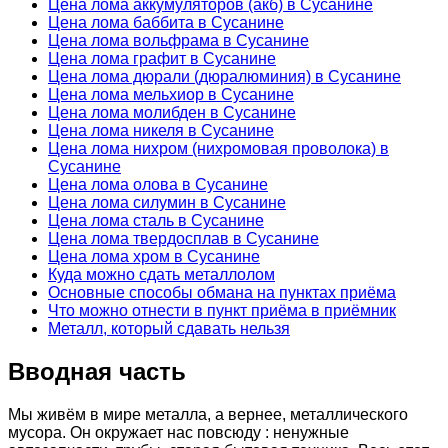
Цена лома аккумуляторов (акб) в Сусанине
Цена лома баббита в Сусанине
Цена лома вольфрама в Сусанине
Цена лома графит в Сусанине
Цена лома дюрали (дюралюминия) в Сусанине
Цена лома мельхиор в Сусанине
Цена лома молибден в Сусанине
Цена лома никеля в Сусанине
Цена лома нихром (нихромовая проволока) в
Сусанине
Цена лома олова в Сусанине
Цена лома силумин в Сусанине
Цена лома сталь в Сусанине
Цена лома твердосплав в Сусанине
Цена лома хром в Сусанине
Куда можно сдать металлолом
Основные способы обмана на пунктах приёма
Что можно отнести в пункт приёма в приёмник
Металл, который сдавать нельзя
Вводная часть
Мы живём в мире металла, а вернее, металлического
мусора. Он окружает нас повсюду : ненужные