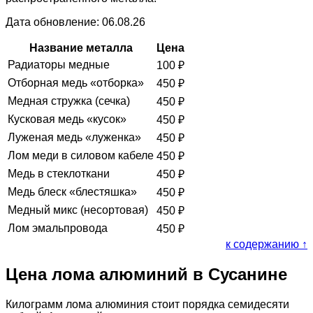
Дата обновление: 06.08.26
Название металла
Цена
Радиаторы медные
100
₽
Отборная медь «отборка»
450
₽
Медная стружка (сечка)
450
₽
Кусковая медь «кусок»
450
₽
Луженая медь «луженка»
450
₽
Лом меди в силовом кабеле
450
₽
Медь в стеклоткани
450
₽
Медь блеск «блестяшка»
450
₽
Медный микс (несортовая)
450
₽
Лом эмальпровода
450
₽
к содержанию ↑
Цена лома алюминий в Сусанине
Килограмм лома алюминия стоит порядка семидесяти