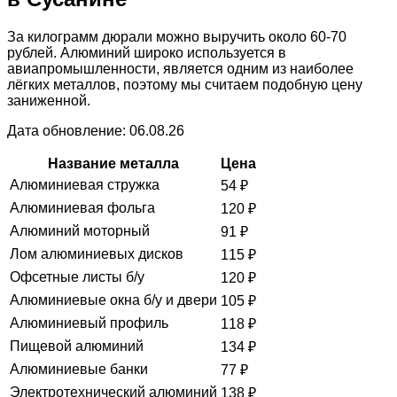
За килограмм дюрали можно выручить около 60-70
рублей. Алюминий широко используется в
авиапромышленности, является одним из наиболее
лёгких металлов, поэтому мы считаем подобную цену
заниженной.
Дата обновление: 06.08.26
Название металла
Цена
Алюминиевая стружка
54
₽
Алюминиевая фольга
120
₽
Алюминий моторный
91
₽
Лом алюминиевых дисков
115
₽
Офсетные листы б/у
120
₽
Алюминиевые окна б/у и двери
105
₽
Алюминиевый профиль
118
₽
Пищевой алюминий
134
₽
Алюминиевые банки
77
₽
Электротехнический алюминий
138
₽