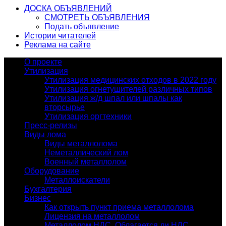
ДОСКА ОБЪЯВЛЕНИЙ
СМОТРЕТЬ ОБЪЯВЛЕНИЯ
Подать объявление
Истории читателей
Реклама на сайте
О проекте
Утилизация
Утилизация медицинских отходов в 2022 году
Утилизация огнетушителей различных типов
Утилизация ж/д шпал или шпалы как
вторсырье
Утилизация оргтехники
Пресс-релизы
Виды лома
Виды металлолома
Неметаллический лом
Военный металлолом
Оборудование
Металлоискатели
Бухгалтерия
Бизнес
Как открыть пункт приема металлолома
Лицензия на металлолом
Металлолом НДС. Облагается ли НДС