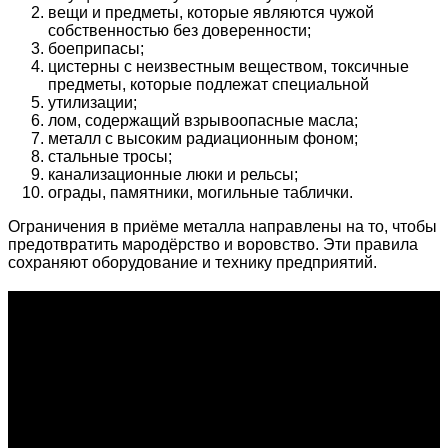
вещи и предметы, которые являются чужой
собственностью без доверенности;
боеприпасы;
цистерны с неизвестным веществом, токсичные
предметы, которые подлежат специальной
утилизации;
лом, содержащий взрывоопасные масла;
металл с высоким радиационным фоном;
стальные тросы;
канализационные люки и рельсы;
ограды, памятники, могильные таблички.
Ограничения в приёме металла направлены на то, чтобы
предотвратить мародёрство и воровство. Эти правила
сохраняют оборудование и технику предприятий.
О проекте
Проект "XLOM" - самая полная и полезная информация о
рынке металлолома, вторсырья, а также утилизации и
переработке отходов, уделяются вопросы экологии в
России. Сайт постоянно пополняется новой и уникальной
тематической информацией. Скоро будет открыт каталог
пунктов приема металлолома и вторсырья по всем