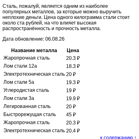
Сталь, пожалуй, является одним из наиболее
популярных металлов, за которые можно выручить
неплохие деньги. Цена одного килограмма стали стоит
около ста рублей, на что влияет высокая
распространённость и прочность металла.
Дата обновление: 06.08.26
Название металла
Цена
Жаропрочная сталь
20.3
₽
Лом стали 12а
18.3
₽
Электротехническая сталь
20
₽
Лом стали 5а
19.3
₽
Углеродистая сталь
19
₽
Лом стали 3а
19.9
₽
Легированная сталь
20
₽
Быстрорежущая сталь
45
₽
Жаропрочная сталь
20.3
₽
Электротехническая сталь
20.4
₽
к содержанию ↑