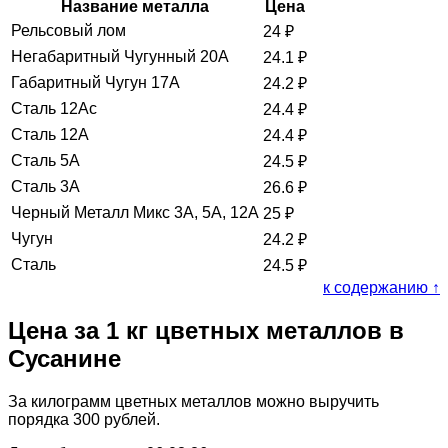
Название металла
Цена
Рельсовый лом
24
₽
Негабаритный Чугунный 20А
24.1
₽
Габаритный Чугун 17А
24.2
₽
Сталь 12Ас
24.4
₽
Сталь 12А
24.4
₽
Сталь 5А
24.5
₽
Сталь 3А
26.6
₽
Черный Металл Микс 3А, 5А, 12А
25
₽
Чугун
24.2
₽
Сталь
24.5
₽
к содержанию ↑
Цена за 1 кг цветных металлов в
Сусанине
За килограмм цветных металлов можно выручить
порядка 300 рублей.