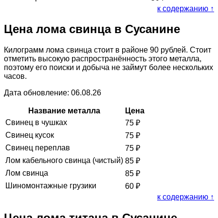
к содержанию ↑
Цена лома свинца в Сусанине
Килограмм лома свинца стоит в районе 90 рублей. Стоит
отметить высокую распространённость этого металла,
поэтому его поиски и добыча не займут более нескольких
часов.
Дата обновление: 06.08.26
Название металла
Цена
Свинец в чушках
75
₽
Свинец кусок
75
₽
Свинец переплав
75
₽
Лом кабельного свинца (чистый)
85
₽
Лом свинца
85
₽
Шиномонтажные грузики
60
₽
к содержанию ↑
Цена лома титана в Сусанине