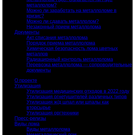
металлолом?
Можно ли заработать на металлоломе в
кризис?
Можно ли сдавать металлолом?
Незаконный прием металлолома
Документы
Акт списания металлолома
Порядок приема металлолома
Химическая безопасность лома цветных
металлов
Радиационный контроль металлолома
Перевозка металлолома — сопроводительные
документы
О проекте
Утилизация
Утилизация медицинских отходов в 2022 году
Утилизация огнетушителей различных типов
Утилизация ж/д шпал или шпалы как
вторсырье
Утилизация оргтехники
Пресс-релизы
Виды лома
Виды металлолома
Неметаллический лом