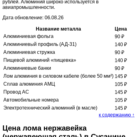
рублей. Алюминий широко используется в
авиапромышленности.
Дата обновление: 06.08.26
Название металла
Цена
Алюминиевая фольга
90
₽
Алюминиевый профиль (АД-31)
140
₽
Алюминиевая стружка
90
₽
Пищевой алюминий «пищевка»
140
₽
Алюминиевые банки
90
₽
Лом алюминия в силовом кабеле (более 50 мм²)
145
₽
Сплав алюминия АМЦ
105
₽
Провод АС
145
₽
Автомобильные номера
105
₽
Электротехнический алюминий (в масле)
145
₽
к содержанию ↑
Цена лома нержавейка
(нержавеющая сталь) в Сусанине