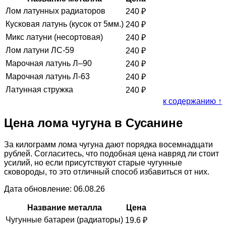
Лом латунных радиаторов
240
₽
Кусковая латунь (кусок от 5мм.)
240
₽
Микс латуни (несортовая)
240
₽
Лом латуни ЛС-59
240
₽
Марочная латунь Л–90
240
₽
Марочная латунь Л-63
240
₽
Латунная стружка
240
₽
к содержанию ↑
Цена лома чугуна в Сусанине
За килограмм лома чугуна дают порядка восемнадцати
рублей. Согласитесь, что подобная цена навряд ли стоит
усилий, но если присутствуют старые чугунные
сковороды, то это отличный способ избавиться от них.
Дата обновление: 06.08.26
Название металла
Цена
Чугунные батареи (радиаторы)
19.6
₽