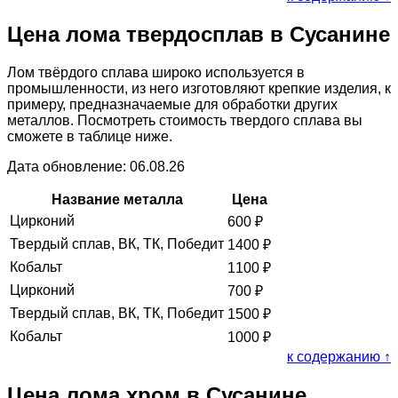
Цена лома твердосплав в Сусанине
Лом твёрдого сплава широко используется в
промышленности, из него изготовляют крепкие изделия, к
примеру, предназначаемые для обработки других
металлов. Посмотреть стоимость твердого сплава вы
сможете в таблице ниже.
Дата обновление: 06.08.26
Название металла
Цена
Цирконий
600
₽
Твердый сплав, ВК, ТК, Победит
1400
₽
Кобальт
1100
₽
Цирконий
700
₽
Твердый сплав, ВК, ТК, Победит
1500
₽
Кобальт
1000
₽
к содержанию ↑
Цена лома хром в Сусанине