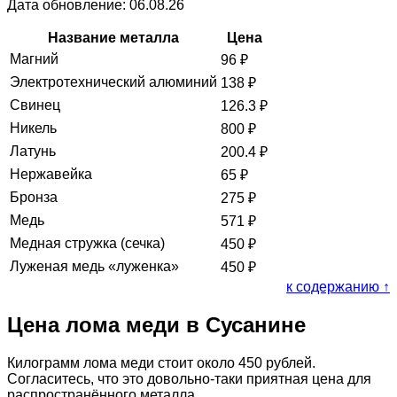
Дата обновление: 06.08.26
Название металла
Цена
Магний
96
₽
Электротехнический алюминий
138
₽
Свинец
126.3
₽
Никель
800
₽
Латунь
200.4
₽
Нержавейка
65
₽
Бронза
275
₽
Медь
571
₽
Медная стружка (сечка)
450
₽
Луженая медь «луженка»
450
₽
к содержанию ↑
Цена лома меди в Сусанине
Килограмм лома меди стоит около 450 рублей.
Согласитесь, что это довольно-таки приятная цена для
распространённого металла.