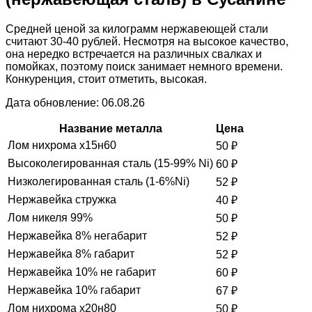
Средней ценой за килограмм нержавеющей стали
считают 30-40 рублей. Несмотря на высокое качество,
она нередко встречается на различных свалках и
помойках, поэтому поиск занимает немного времени.
Конкуренция, стоит отметить, высокая.
Дата обновление: 06.08.26
Название металла
Цена
Лом нихрома х15н60
50
₽
Высоколегированная сталь (15-99% Ni)
60
₽
Низколегированная сталь (1-6%Ni)
52
₽
Нержавейка стружка
40
₽
Лом никеля 99%
50
₽
Нержавейка 8% негабарит
52
₽
Нержавейка 8% габарит
52
₽
Нержавейка 10% не габарит
60
₽
Нержавейка 10% габарит
67
₽
Лом нихрома х20н80
50
₽