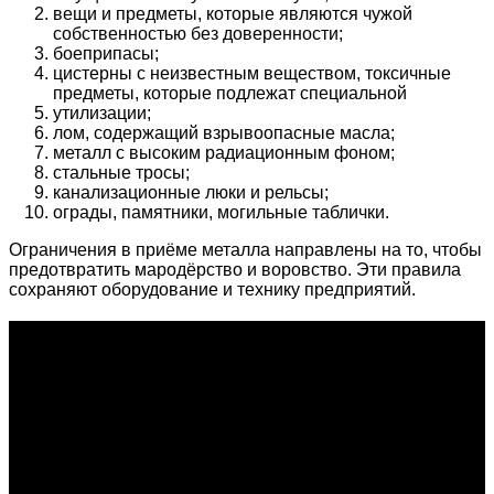
вещи и предметы, которые являются чужой
собственностью без доверенности;
боеприпасы;
цистерны с неизвестным веществом, токсичные
предметы, которые подлежат специальной
утилизации;
лом, содержащий взрывоопасные масла;
металл с высоким радиационным фоном;
стальные тросы;
канализационные люки и рельсы;
ограды, памятники, могильные таблички.
Ограничения в приёме металла направлены на то, чтобы
предотвратить мародёрство и воровство. Эти правила
сохраняют оборудование и технику предприятий.
О проекте
Проект "XLOM" - самая полная и полезная информация о
рынке металлолома, вторсырья, а также утилизации и
переработке отходов, уделяются вопросы экологии в
России. Сайт постоянно пополняется новой и уникальной
тематической информацией. Скоро будет открыт каталог
пунктов приема металлолома и вторсырья по всем