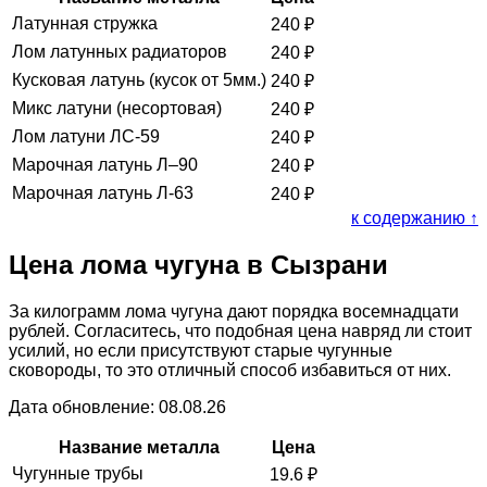
Латунная стружка
240
₽
Лом латунных радиаторов
240
₽
Кусковая латунь (кусок от 5мм.)
240
₽
Микс латуни (несортовая)
240
₽
Лом латуни ЛС-59
240
₽
Марочная латунь Л–90
240
₽
Марочная латунь Л-63
240
₽
к содержанию ↑
Цена лома чугуна в Сызрани
За килограмм лома чугуна дают порядка восемнадцати
рублей. Согласитесь, что подобная цена навряд ли стоит
усилий, но если присутствуют старые чугунные
сковороды, то это отличный способ избавиться от них.
Дата обновление: 08.08.26
Название металла
Цена
Чугунные трубы
19.6
₽