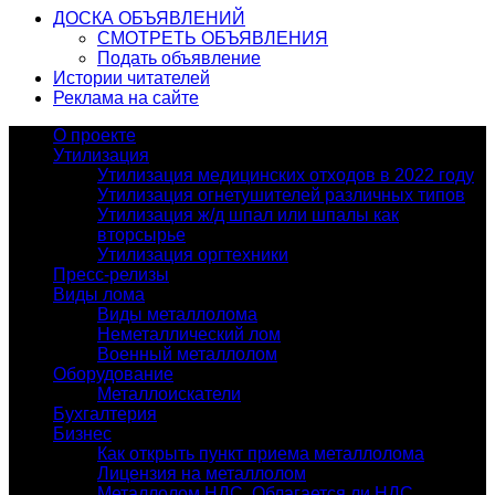
ДОСКА ОБЪЯВЛЕНИЙ
СМОТРЕТЬ ОБЪЯВЛЕНИЯ
Подать объявление
Истории читателей
Реклама на сайте
О проекте
Утилизация
Утилизация медицинских отходов в 2022 году
Утилизация огнетушителей различных типов
Утилизация ж/д шпал или шпалы как
вторсырье
Утилизация оргтехники
Пресс-релизы
Виды лома
Виды металлолома
Неметаллический лом
Военный металлолом
Оборудование
Металлоискатели
Бухгалтерия
Бизнес
Как открыть пункт приема металлолома
Лицензия на металлолом
Металлолом НДС. Облагается ли НДС