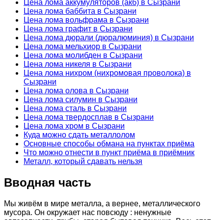
Цена лома аккумуляторов (акб) в Сызрани
Цена лома баббита в Сызрани
Цена лома вольфрама в Сызрани
Цена лома графит в Сызрани
Цена лома дюрали (дюралюминия) в Сызрани
Цена лома мельхиор в Сызрани
Цена лома молибден в Сызрани
Цена лома никеля в Сызрани
Цена лома нихром (нихромовая проволока) в
Сызрани
Цена лома олова в Сызрани
Цена лома силумин в Сызрани
Цена лома сталь в Сызрани
Цена лома твердосплав в Сызрани
Цена лома хром в Сызрани
Куда можно сдать металлолом
Основные способы обмана на пунктах приёма
Что можно отнести в пункт приёма в приёмник
Металл, который сдавать нельзя
Вводная часть
Мы живём в мире металла, а вернее, металлического
мусора. Он окружает нас повсюду : ненужные