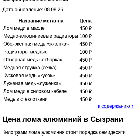
Дата обновление: 08.08.26
Название металла
Цена
Лом меди в масле
450
₽
Медно-алюминиевые радиаторы
100
₽
Обожженная медь «жженка»
450
₽
Радиаторы медные
100
₽
Отборная медь «отборка»
450
₽
Медная стружка (сечка)
450
₽
Кусковая медь «кусок»
450
₽
Луженая медь «луженка»
450
₽
Лом меди в силовом кабеле
450
₽
Медь в стеклоткани
450
₽
к содержанию ↑
Цена лома алюминий в Сызрани
Килограмм лома алюминия стоит порядка семидесяти