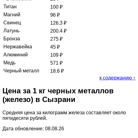
Титан
100
₽
Магний
96
₽
Свинец
126.3
₽
Латунь
200.4
₽
Бронза
275
₽
Нержавейка
45
₽
Алюминий
109
₽
Медь
571
₽
Черный металл
18.6
₽
к содержанию ↑
Цена за 1 кг черных металлов
(железо) в Сызрани
Средняя цена за килограмм железа составляет около
пятидесяти рублей.
Дата обновление: 08.08.26