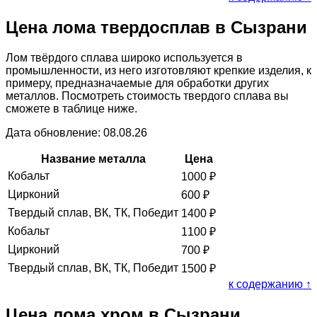
Цена лома твердосплав в Сызрани
Лом твёрдого сплава широко используется в
промышленности, из него изготовляют крепкие изделия, к
примеру, предназначаемые для обработки других
металлов. Посмотреть стоимость твердого сплава вы
сможете в таблице ниже.
Дата обновление: 08.08.26
Название металла
Цена
Кобальт
1000
₽
Цирконий
600
₽
Твердый сплав, ВК, ТК, Победит
1400
₽
Кобальт
1100
₽
Цирконий
700
₽
Твердый сплав, ВК, ТК, Победит
1500
₽
к содержанию ↑
Цена лома хром в Сызрани