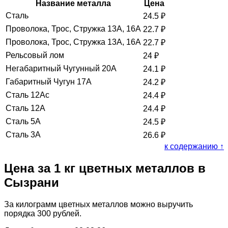
Название металла
Цена
Сталь
24.5
₽
Проволока, Трос, Стружка 13А, 16А
22.7
₽
Проволока, Трос, Стружка 13А, 16А
22.7
₽
Рельсовый лом
24
₽
Негабаритный Чугунный 20А
24.1
₽
Габаритный Чугун 17А
24.2
₽
Сталь 12Ас
24.4
₽
Сталь 12А
24.4
₽
Сталь 5А
24.5
₽
Сталь 3А
26.6
₽
к содержанию ↑
Цена за 1 кг цветных металлов в
Сызрани
За килограмм цветных металлов можно выручить
порядка 300 рублей.