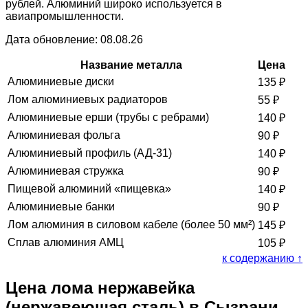
рублей. Алюминий широко используется в
авиапромышленности.
Дата обновление: 08.08.26
Название металла
Цена
Алюминиевые диски
135
₽
Лом алюминиевых радиаторов
55
₽
Алюминиевые ерши (трубы с ребрами)
140
₽
Алюминиевая фольга
90
₽
Алюминиевый профиль (АД-31)
140
₽
Алюминиевая стружка
90
₽
Пищевой алюминий «пищевка»
140
₽
Алюминиевые банки
90
₽
Лом алюминия в силовом кабеле (более 50 мм²)
145
₽
Сплав алюминия АМЦ
105
₽
к содержанию ↑
Цена лома нержавейка
(нержавеющая сталь) в Сызрани