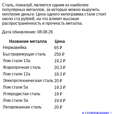
Сталь, пожалуй, является одним из наиболее
популярных металлов, за которые можно выручить
неплохие деньги. Цена одного килограмма стали стоит
около ста рублей, на что влияет высокая
распространённость и прочность металла.
Дата обновление: 08.08.26
Название металла
Цена
Нержавейка
65
₽
Быстрорежущая сталь
250
₽
Лом стали 13а
19.2
₽
Жаропрочная сталь
20.3
₽
Лом стали 12а
18.3
₽
Электротехническая сталь
20
₽
Лом стали 5а
19.3
₽
Углеродистая сталь
19
₽
Лом стали 3а
19.9
₽
Легированная сталь
20
₽
к содержанию ↑