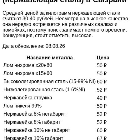
Средней ценой за килограмм нержавеющей стали
считают 30-40 рублей. Несмотря на высокое качество,
она нередко встречается на различных свалках и
помойках, поэтому поиск занимает немного времени.
Конкуренция, стоит отметить, высокая.
Дата обновление: 08.08.26
Название металла
Цена
Лом нихрома х20н80
50
₽
Лом нихрома х15н60
50
₽
Высоколегированная сталь (15-99% Ni)
60
₽
Низколегированная сталь (1-6%Ni)
52
₽
Нержавейка стружка
40
₽
Лом никеля 99%
50
₽
Нержавейка 8% негабарит
52
₽
Нержавейка 8% габарит
52
₽
Нержавейка 10% не габарит
60
₽
Нержавейка 10% габарит
67
₽