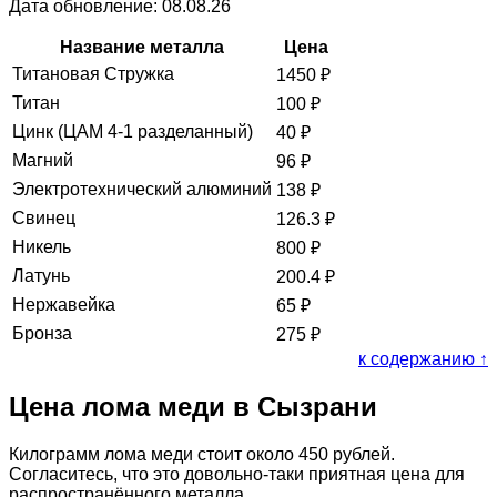
Дата обновление: 08.08.26
Название металла
Цена
Титановая Стружка
1450
₽
Титан
100
₽
Цинк (ЦАМ 4-1 разделанный)
40
₽
Магний
96
₽
Электротехнический алюминий
138
₽
Свинец
126.3
₽
Никель
800
₽
Латунь
200.4
₽
Нержавейка
65
₽
Бронза
275
₽
к содержанию ↑
Цена лома меди в Сызрани
Килограмм лома меди стоит около 450 рублей.
Согласитесь, что это довольно-таки приятная цена для
распространённого металла.