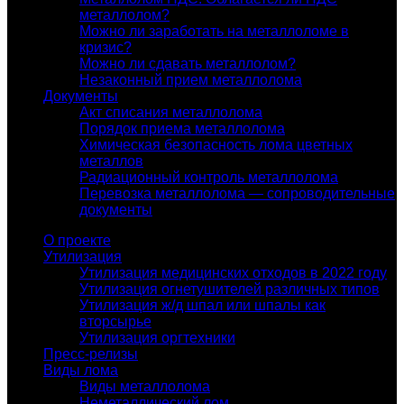
металлолом?
Можно ли заработать на металлоломе в
кризис?
Можно ли сдавать металлолом?
Незаконный прием металлолома
Документы
Акт списания металлолома
Порядок приема металлолома
Химическая безопасность лома цветных
металлов
Радиационный контроль металлолома
Перевозка металлолома — сопроводительные
документы
О проекте
Утилизация
Утилизация медицинских отходов в 2022 году
Утилизация огнетушителей различных типов
Утилизация ж/д шпал или шпалы как
вторсырье
Утилизация оргтехники
Пресс-релизы
Виды лома
Виды металлолома
Неметаллический лом