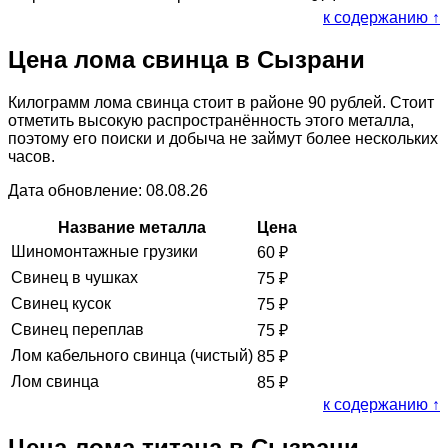
к содержанию ↑
Цена лома свинца в Сызрани
Килограмм лома свинца стоит в районе 90 рублей. Стоит
отметить высокую распространённость этого металла,
поэтому его поиски и добыча не займут более нескольких
часов.
Дата обновление: 08.08.26
Название металла
Цена
Шиномонтажные грузики
60
₽
Свинец в чушках
75
₽
Свинец кусок
75
₽
Свинец переплав
75
₽
Лом кабельного свинца (чистый)
85
₽
Лом свинца
85
₽
к содержанию ↑
Цена лома титана в Сызрани