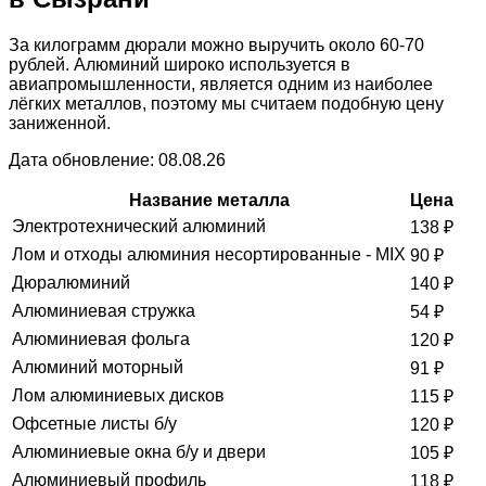
За килограмм дюрали можно выручить около 60-70
рублей. Алюминий широко используется в
авиапромышленности, является одним из наиболее
лёгких металлов, поэтому мы считаем подобную цену
заниженной.
Дата обновление: 08.08.26
Название металла
Цена
Электротехнический алюминий
138
₽
Лом и отходы алюминия несортированные - MIX
90
₽
Дюралюминий
140
₽
Алюминиевая стружка
54
₽
Алюминиевая фольга
120
₽
Алюминий моторный
91
₽
Лом алюминиевых дисков
115
₽
Офсетные листы б/у
120
₽
Алюминиевые окна б/у и двери
105
₽
Алюминиевый профиль
118
₽