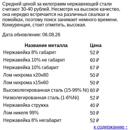
Средней ценой за килограмм нержавеющей стали
считают 30-40 рублей. Несмотря на высокое качество,
она нередко встречается на различных свалках и
помойках, поэтому поиск занимает немного времени.
Конкуренция, стоит отметить, высокая.
Дата обновление: 06.08.26
Название металла
Цена
Нержавейка 8% габарит
52
₽
Нержавейка 10% не габарит
60
₽
Нержавейка 10% габарит
67
₽
Лом нихрома х20н80
50
₽
Лом нихрома х15н60
50
₽
Высоколегированная сталь (15-99% Ni)
60
₽
Низколегированная сталь (1-6%Ni)
52
₽
Нержавейка стружка
40
₽
Лом никеля 99%
50
₽
Нержавейка 8% негабарит
52
₽
к содержанию ↑