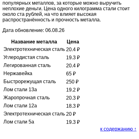
популярных металлов, за которые можно выручить
неплохие деньги. Цена одного килограмма стали стоит
около ста рублей, на что влияет высокая
распространённость и прочность металла.
Дата обновление: 06.08.26
Название металла
Цена
Электротехническая сталь
20.4
₽
Углеродистая сталь
19.3
₽
Легированная сталь
20.4
₽
Нержавейка
65
₽
Быстрорежущая сталь
250
₽
Лом стали 13а
19.2
₽
Жаропрочная сталь
20.3
₽
Лом стали 12а
18.3
₽
Электротехническая сталь
20
₽
Лом стали 5а
19.3
₽
к содержанию ↑