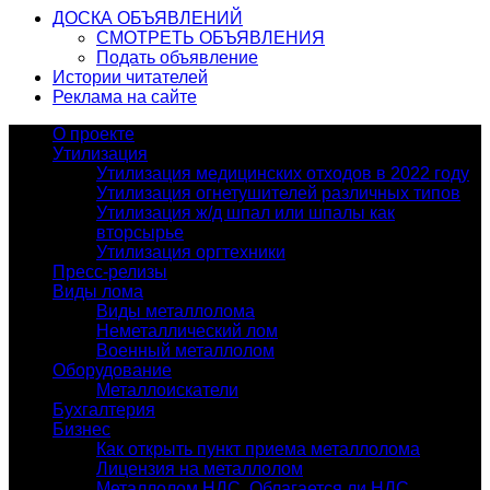
ДОСКА ОБЪЯВЛЕНИЙ
СМОТРЕТЬ ОБЪЯВЛЕНИЯ
Подать объявление
Истории читателей
Реклама на сайте
О проекте
Утилизация
Утилизация медицинских отходов в 2022 году
Утилизация огнетушителей различных типов
Утилизация ж/д шпал или шпалы как
вторсырье
Утилизация оргтехники
Пресс-релизы
Виды лома
Виды металлолома
Неметаллический лом
Военный металлолом
Оборудование
Металлоискатели
Бухгалтерия
Бизнес
Как открыть пункт приема металлолома
Лицензия на металлолом
Металлолом НДС. Облагается ли НДС