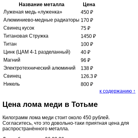
Название металла
Цена
Луженая медь «луженка»
450
₽
Алюминиево-медные радиаторы
170
₽
Свинец кусок
75
₽
Титановая Стружка
1450
₽
Титан
100
₽
Цинк (ЦАМ 4-1 разделанный)
40
₽
Магний
96
₽
Электротехнический алюминий
138
₽
Свинец
126.3
₽
Никель
800
₽
к содержанию ↑
Цена лома меди в Тотьме
Килограмм лома меди стоит около 450 рублей.
Согласитесь, что это довольно-таки приятная цена для
распространённого металла.