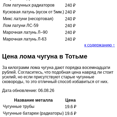
Лом латунных радиаторов
240
₽
Кусковая латунь (кусок от 5мм.)
240
₽
Микс латуни (несортовая)
240
₽
Лом латуни ЛС-59
240
₽
Марочная латунь Л–90
240
₽
Марочная латунь Л-63
240
₽
к содержанию ↑
Цена лома чугуна в Тотьме
За килограмм лома чугуна дают порядка восемнадцати
рублей. Согласитесь, что подобная цена навряд ли стоит
усилий, но если присутствуют старые чугунные
сковороды, то это отличный способ избавиться от них.
Дата обновление: 06.08.26
Название металла
Цена
Чугунные трубы
19.6
₽
Чугунные батареи (радиаторы)
19.6
₽