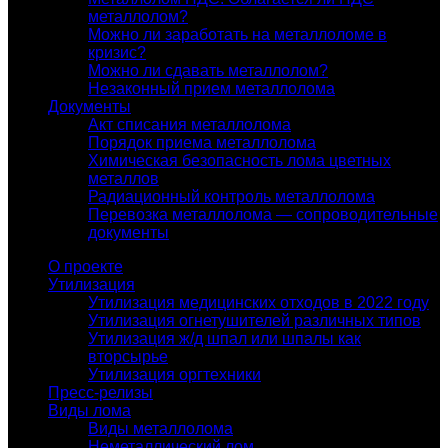
металлолом?
Можно ли заработать на металлоломе в
кризис?
Можно ли сдавать металлолом?
Незаконный прием металлолома
Документы
Акт списания металлолома
Порядок приема металлолома
Химическая безопасность лома цветных
металлов
Радиационный контроль металлолома
Перевозка металлолома — сопроводительные
документы
О проекте
Утилизация
Утилизация медицинских отходов в 2022 году
Утилизация огнетушителей различных типов
Утилизация ж/д шпал или шпалы как
вторсырье
Утилизация оргтехники
Пресс-релизы
Виды лома
Виды металлолома
Неметаллический лом