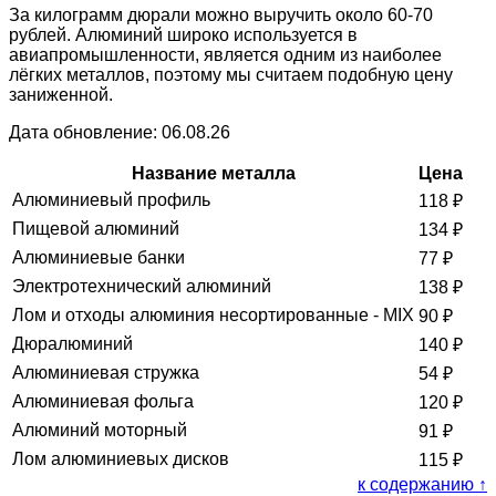
За килограмм дюрали можно выручить около 60-70
рублей. Алюминий широко используется в
авиапромышленности, является одним из наиболее
лёгких металлов, поэтому мы считаем подобную цену
заниженной.
Дата обновление: 06.08.26
Название металла
Цена
Алюминиевый профиль
118
₽
Пищевой алюминий
134
₽
Алюминиевые банки
77
₽
Электротехнический алюминий
138
₽
Лом и отходы алюминия несортированные - MIX
90
₽
Дюралюминий
140
₽
Алюминиевая стружка
54
₽
Алюминиевая фольга
120
₽
Алюминий моторный
91
₽
Лом алюминиевых дисков
115
₽
к содержанию ↑