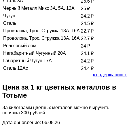
Сталь 3А
26.6
₽
Черный Металл Микс 3А, 5А, 12А
25
₽
Чугун
24.2
₽
Сталь
24.5
₽
Проволока, Трос, Стружка 13А, 16А
22.7
₽
Проволока, Трос, Стружка 13А, 16А
22.7
₽
Рельсовый лом
24
₽
Негабаритный Чугунный 20А
24.1
₽
Габаритный Чугун 17А
24.2
₽
Сталь 12Ас
24.4
₽
к содержанию ↑
Цена за 1 кг цветных металлов в
Тотьме
За килограмм цветных металлов можно выручить
порядка 300 рублей.
Дата обновление: 06.08.26