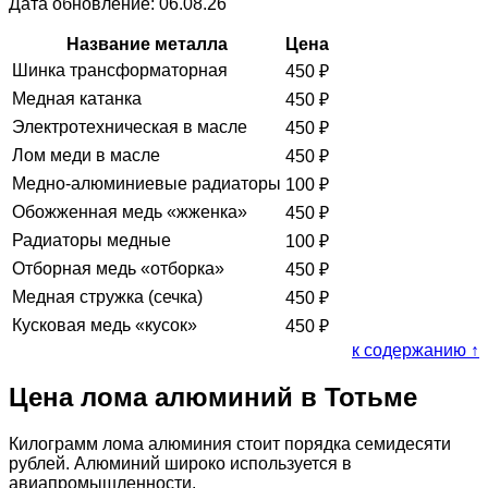
Дата обновление: 06.08.26
Название металла
Цена
Шинка трансформаторная
450
₽
Медная катанка
450
₽
Электротехническая в масле
450
₽
Лом меди в масле
450
₽
Медно-алюминиевые радиаторы
100
₽
Обожженная медь «жженка»
450
₽
Радиаторы медные
100
₽
Отборная медь «отборка»
450
₽
Медная стружка (сечка)
450
₽
Кусковая медь «кусок»
450
₽
к содержанию ↑
Цена лома алюминий в Тотьме
Килограмм лома алюминия стоит порядка семидесяти
рублей. Алюминий широко используется в
авиапромышленности.