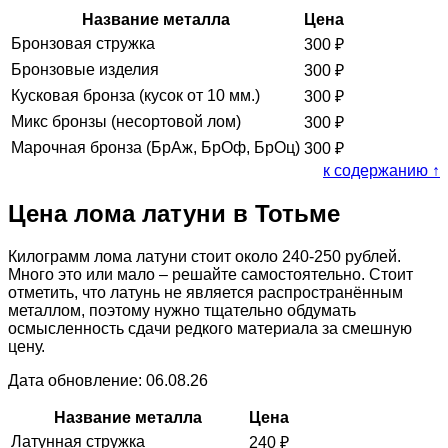
Название металла
Цена
Бронзовая стружка
300
₽
Бронзовые изделия
300
₽
Кусковая бронза (кусок от 10 мм.)
300
₽
Микс бронзы (несортовой лом)
300
₽
Марочная бронза (БрАж, БрОф, БрОц)
300
₽
к содержанию ↑
Цена лома латуни в Тотьме
Килограмм лома латуни стоит около 240-250 рублей.
Много это или мало – решайте самостоятельно. Стоит
отметить, что латунь не является распространённым
металлом, поэтому нужно тщательно обдумать
осмысленность сдачи редкого материала за смешную
цену.
Дата обновление: 06.08.26
Название металла
Цена
Латунная стружка
240
₽