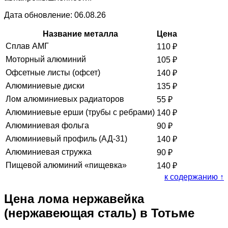
Дата обновление: 06.08.26
Название металла
Цена
Сплав АМГ
110
₽
Моторный алюминий
105
₽
Офсетные листы (офсет)
140
₽
Алюминиевые диски
135
₽
Лом алюминиевых радиаторов
55
₽
Алюминиевые ерши (трубы с ребрами)
140
₽
Алюминиевая фольга
90
₽
Алюминиевый профиль (АД-31)
140
₽
Алюминиевая стружка
90
₽
Пищевой алюминий «пищевка»
140
₽
к содержанию ↑
Цена лома нержавейка
(нержавеющая сталь) в Тотьме