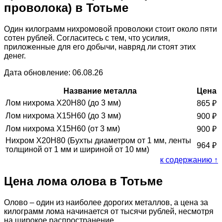
проволока) в Тотьме
Один килограмм нихромовой проволоки стоит около пяти
сотен рублей. Согласитесь с тем, что усилия,
приложенные для его добычи, навряд ли стоят этих
денег.
Дата обновление: 06.08.26
Название металла
Цена
Лом нихрома Х20Н80 (до 3 мм)
865
₽
Лом нихрома Х15Н60 (до 3 мм)
900
₽
Лом нихрома Х15Н60 (от 3 мм)
900
₽
Нихром Х20Н80 (Бухты диаметром от 1 мм, ленты
964
₽
толщиной от 1 мм и шириной от 10 мм)
к содержанию ↑
Цена лома олова в Тотьме
Олово – один из наиболее дорогих металлов, а цена за
килограмм лома начинается от тысячи рублей, несмотря
на широкое распространение.