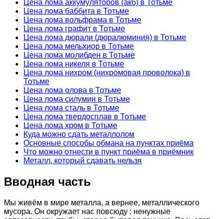
Цена лома аккумуляторов (акб) в Тотьме
Цена лома баббита в Тотьме
Цена лома вольфрама в Тотьме
Цена лома графит в Тотьме
Цена лома дюрали (дюралюминия) в Тотьме
Цена лома мельхиор в Тотьме
Цена лома молибден в Тотьме
Цена лома никеля в Тотьме
Цена лома нихром (нихромовая проволока) в
Тотьме
Цена лома олова в Тотьме
Цена лома силумин в Тотьме
Цена лома сталь в Тотьме
Цена лома твердосплав в Тотьме
Цена лома хром в Тотьме
Куда можно сдать металлолом
Основные способы обмана на пунктах приёма
Что можно отнести в пункт приёма в приёмник
Металл, который сдавать нельзя
Вводная часть
Мы живём в мире металла, а вернее, металлического
мусора. Он окружает нас повсюду : ненужные