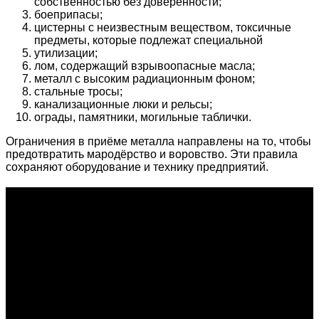
собственностью без доверенности;
боеприпасы;
цистерны с неизвестным веществом, токсичные
предметы, которые подлежат специальной
утилизации;
лом, содержащий взрывоопасные масла;
металл с высоким радиационным фоном;
стальные тросы;
канализационные люки и рельсы;
ограды, памятники, могильные таблички.
Ограничения в приёме металла направлены на то, чтобы
предотвратить мародёрство и воровство. Эти правила
сохраняют оборудование и технику предприятий.
О проекте
Проект "XLOM" - самая полная и полезная информация о
рынке металлолома, вторсырья, а также утилизации и
переработке отходов, уделяются вопросы экологии в
России. Сайт постоянно пополняется новой и уникальной
тематической информацией. Скоро будет открыт каталог
пунктов приема металлолома и вторсырья по всем
городам России.