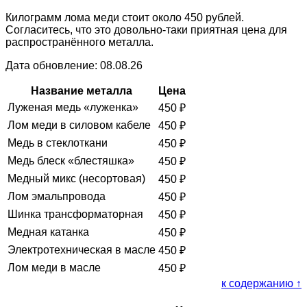
Килограмм лома меди стоит около 450 рублей.
Согласитесь, что это довольно-таки приятная цена для
распространённого металла.
Дата обновление: 08.08.26
Название металла
Цена
Луженая медь «луженка»
450
₽
Лом меди в силовом кабеле
450
₽
Медь в стеклоткани
450
₽
Медь блеск «блестяшка»
450
₽
Медный микс (несортовая)
450
₽
Лом эмальпровода
450
₽
Шинка трансформаторная
450
₽
Медная катанка
450
₽
Электротехническая в масле
450
₽
Лом меди в масле
450
₽
к содержанию ↑