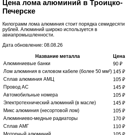
Цена лома алюминий в Троицко-
Печерске
Килограмм лома алюминия стоит порядка семидесяти
рублей. Алюминий широко используется в
авиапромышленности.
Дата обновление: 08.08.26
Название металла
Цена
Алюминиевые банки
90
₽
Лом алюминия в силовом кабеле (более 50 мм²)
145
₽
Сплав алюминия АМЦ
105
₽
Провод АС
145
₽
Автомобильные номера
105
₽
Электротехнический алюминий (в масле)
145
₽
Микс алюминия (несортовой лом)
105
₽
Алюминиево-медные радиаторы
170
₽
Сплав АМГ
110
₽
Моторный алюминий
105
₽