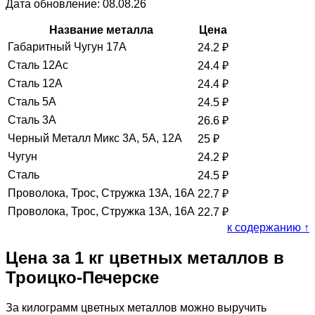
Дата обновление: 08.08.26
Название металла
Цена
Габаритный Чугун 17А
24.2
₽
Сталь 12Ас
24.4
₽
Сталь 12А
24.4
₽
Сталь 5А
24.5
₽
Сталь 3А
26.6
₽
Черный Металл Микс 3А, 5А, 12А
25
₽
Чугун
24.2
₽
Сталь
24.5
₽
Проволока, Трос, Стружка 13А, 16А
22.7
₽
Проволока, Трос, Стружка 13А, 16А
22.7
₽
к содержанию ↑
Цена за 1 кг цветных металлов в
Троицко-Печерске
За килограмм цветных металлов можно выручить