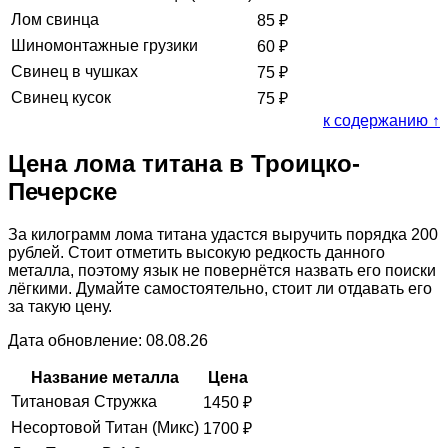
Лом свинца
85
₽
Шиномонтажные грузики
60
₽
Свинец в чушках
75
₽
Свинец кусок
75
₽
к содержанию ↑
Цена лома титана в Троицко-
Печерске
За килограмм лома титана удастся выручить порядка 200
рублей. Стоит отметить высокую редкость данного
металла, поэтому язык не повернётся назвать его поиски
лёгкими. Думайте самостоятельно, стоит ли отдавать его
за такую цену.
Дата обновление: 08.08.26
Название металла
Цена
Титановая Стружка
1450
₽
Несортовой Титан (Микс)
1700
₽