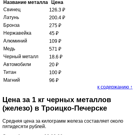
Название металла
Цена
Свинец
126.3
₽
Латунь
200.4
₽
Бронза
275
₽
Нержавейка
45
₽
Алюминий
109
₽
Медь
571
₽
Черный металл
18.6
₽
Автомобили
20
₽
Титан
100
₽
Магний
96
₽
к содержанию ↑
Цена за 1 кг черных металлов
(железо) в Троицко-Печерске
Средняя цена за килограмм железа составляет около
пятидесяти рублей.